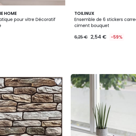
HE HOME
TOILINUX
tatique pour vitre Décoratif
Ensemble de 6 stickers carr
e
ciment bouquet
2,54 €
6,25 €
-59%