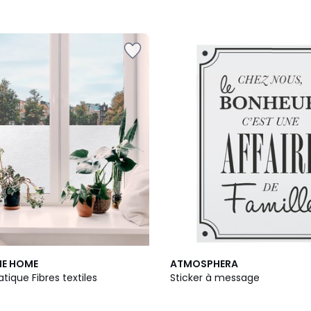
2
HE HOME
ATMOSPHERA
Couleurs
atique Fibres textiles
Sticker à message