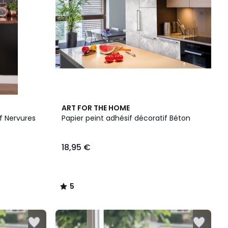
5
ART FOR THE HOME
/
f Nervures
Papier peint adhésif décoratif Béton
5
18,95 €
5
/
5