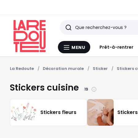
Rechercher
Derniers
Prêt-à-rentrer
MENU
Menu
articles
La
Redoute
vus
La Redoute
Décoration murale
Sticker
Stickers c
Stickers cuisine
19
Stickers fleurs
Stickers