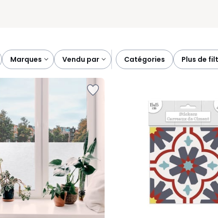
marques
vendu par
catégories
plus de fil