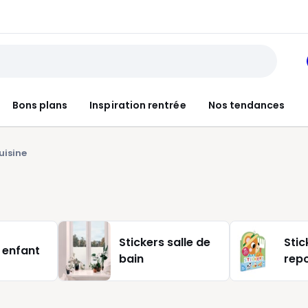
Bons plans
Inspiration rentrée
Nos tendances
uisine
Stickers salle de
Stic
 enfant
bain
rep