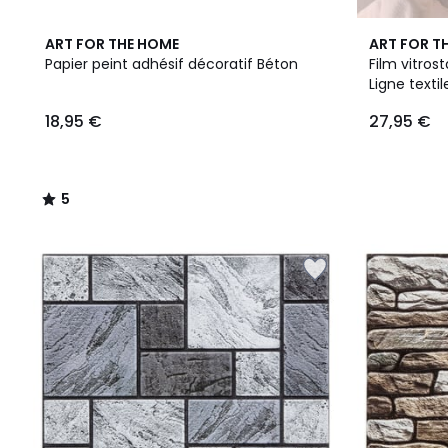
5
ART FOR THE HOME
ART FOR T
/
Papier peint adhésif décoratif Béton
Film vitros
5
Ligne textil
18,95
18,95 €
27,95 €
€.
5
/
5