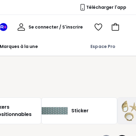
Télécharger l'app
Mon
Se connecter / S'inscrire
Mon
Voir
Voir
compte
espace
mes
mon
La
favoris
panier
Marques à la une
Espace Pro
Redoute
+
kers
Sticker
ositionnables