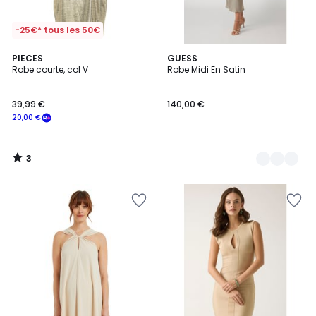
-25€* tous les 50€
3
PIECES
3
GUESS
/
Robe courte, col V
Robe Midi En Satin
Couleurs
5
39,99 €
140,00 €
20,00 €
3
/
5