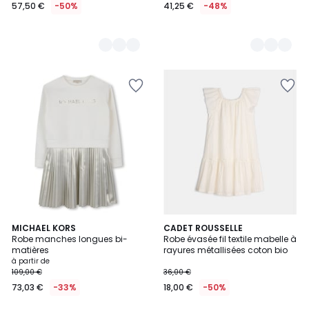
57,50 €
-50%
41,25 €
-48%
MICHAEL KORS
CADET ROUSSELLE
Robe manches longues bi-
Robe évasée fil textile mabelle à
matières
rayures métallisées coton bio
à partir de
109,00 €
36,00 €
73,03 €
-33%
18,00 €
-50%