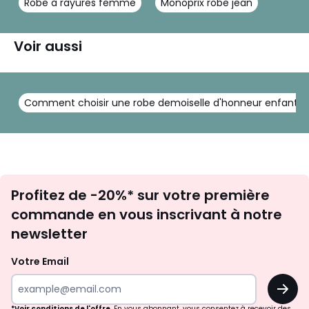
Robe à rayures femme
Monoprix robe jean
Voir aussi
Comment choisir une robe demoiselle d'honneur enfant ?
Inscription
Profitez de -20%* sur votre première
newsletter
commande en vous inscrivant à notre
newsletter
Votre Email
OK
*Voir conditions de l'offre
. En vous abonnant, vous consentez à recevoir des