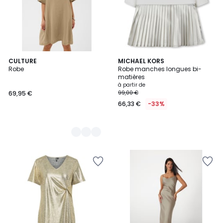
6
CULTURE
MICHAEL KORS
Robe
Robe manches longues bi-
Couleurs
matières
à partir de
69,95 €
99,00 €
66,33 €
-33%