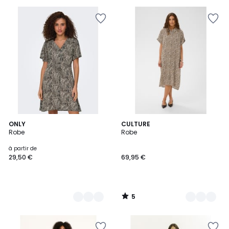
€
20%
de
réduction
appliquée.
5
8
ONLY
8
CULTURE
/
Robe
Robe
Couleurs
Couleurs
5
à partir de
29,50 €
69,95 €
5
/
5