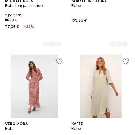
2
MICHAEL KORS
4
SOAKED IN LUXURY
Robe longue en tricot
Robe
Couleurs
Couleurs
à partir de
115,00 €
109,95 €
77,05 €
-33%
4
VERO MODA
8
KAFFE
Robe
Robe
Couleurs
Couleurs