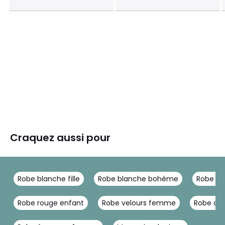
Craquez aussi pour
Robe blanche fille
Robe blanche bohème
Robe sa
Robe rouge enfant
Robe velours femme
Robe ch