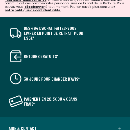
communications commerciales personnalisées de la part de La Redoute. Vous
pouvez vous
désabonner
à tout moment. Pour en savoir plus, consultez
notre politique de confidentialité.
DÈS 49€ D’ACHAT, FAITES-VOUS
LIVRER EN POINT DE RETRAIT POUR
1,95€*
RETOURS GRATUITS*
30 JOURS POUR CHANGER D'AVIS*
PAIEMENT EN 2X, 3X OU 4X SANS
FRAIS*
AIDE & CONTACT