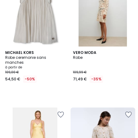
MICHAEL KORS
VERO MODA
Robe ceremonie sans
Robe
manches
à partir de
109,00 €
109,99 €
54,50 €
-50%
71,49 €
-35%