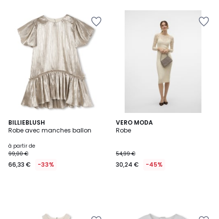
BILLIEBLUSH
VERO MODA
Robe avec manches ballon
Robe
à partir de
99,00 €
54,99 €
66,33 €
-33%
30,24 €
-45%