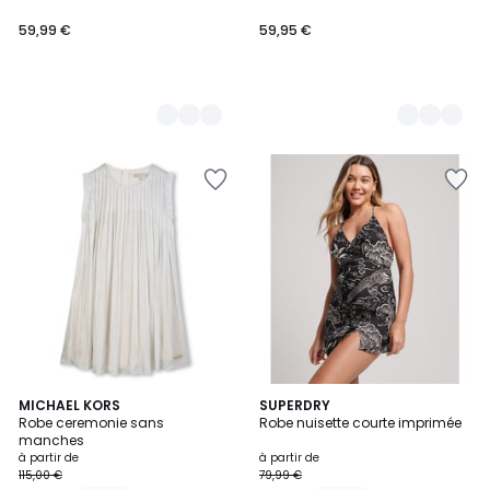
59,99 €
59,95 €
2
MICHAEL KORS
3
SUPERDRY
Robe ceremonie sans
Robe nuisette courte imprimée
Couleurs
Couleurs
manches
à partir de
à partir de
115,00 €
79,99 €