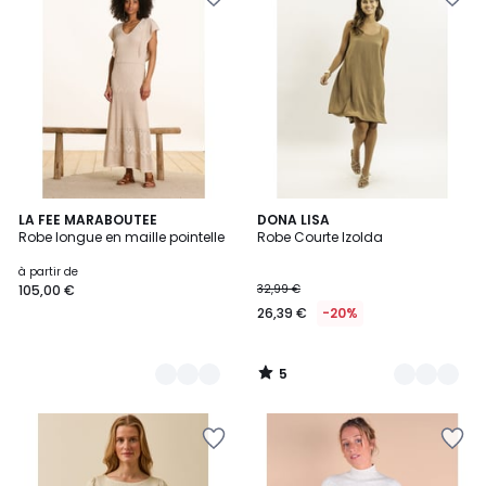
5
2
LA FEE MARABOUTEE
7
DONA LISA
/
Robe longue en maille pointelle
Robe Courte Izolda
Couleurs
Couleurs
5
à partir de
105,00 €
32,99 €
26,39 €
-20%
5
/
5