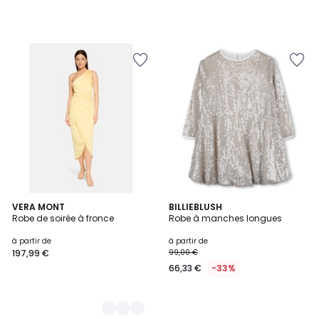
4
VERA MONT
BILLIEBLUSH
Robe de soirée à fronce
Robe à manches longues
Couleurs
à partir de
à partir de
197,99 €
99,00 €
66,33 €
-33%