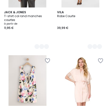
16
JACK & JONES
2
VILA
T-shirt col rond manches
Robe Courte
Couleurs
Couleurs
courtes
à partir de
11,95 €
39,99 €