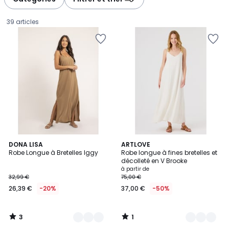
gauche
droite
39 articles
3
1
13
DONA LISA
6
ARTLOVE
/
/
Robe Longue à Bretelles Iggy
Robe longue à fines bretelles et
Couleurs
Couleurs
5
5
décolleté en V Brooke
26,39
à partir de
32,99 €
75,00 €
€
26,39 €
-20%
37,00 €
-50%
au
lieu
de
3
1
32,99
/
/
5
5