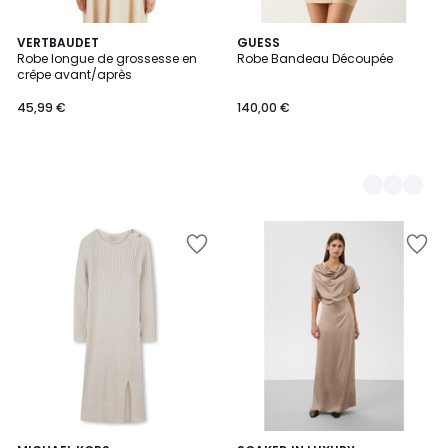
VERTBAUDET
2
GUESS
Robe longue de grossesse en
Robe Bandeau Découpée
Couleurs
crêpe avant/après
45,99 €
140,00 €