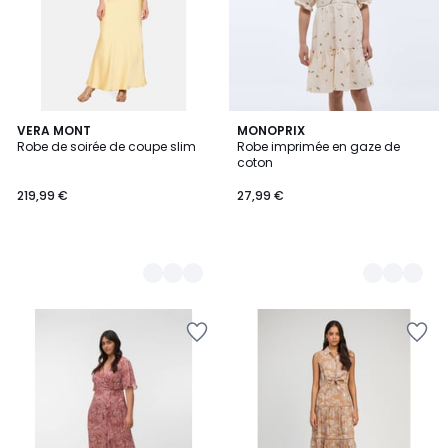
2
VERA MONT
2
MONOPRIX
Robe de soirée de coupe slim
Robe imprimée en gaze de
Couleurs
Couleurs
coton
219,99 €
27,99 €