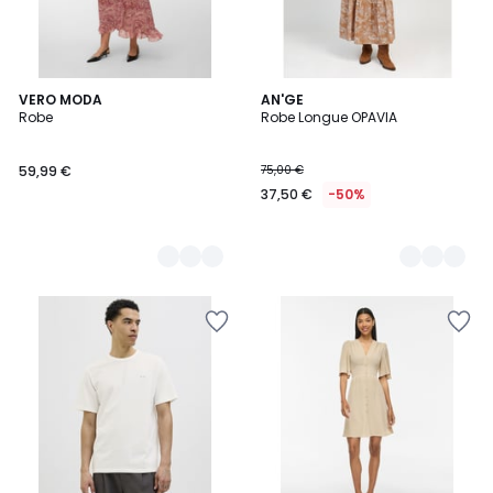
3
VERO MODA
2
AN'GE
Robe
Robe Longue OPAVIA
Couleurs
Couleurs
59,99 €
75,00 €
37,50 €
-50%