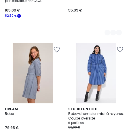
portefeuille, REBECCA
165,00 €
55,99 €
82,50 €
3
CREAM
2
STUDIO UNTOLD
Robe
Robe-chemisier midi à rayures.
Couleurs
Couleurs
Coupe oversize
à partir de
79,95 €
59,99 €