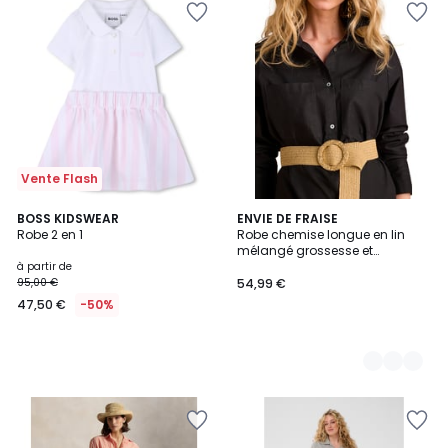
Vente Flash
BOSS KIDSWEAR
2
ENVIE DE FRAISE
Robe 2 en 1
Robe chemise longue en lin
Couleurs
mélangé grossesse et
allaitement coton effet lin
à partir de
95,00 €
54,99 €
47,50 €
-50%