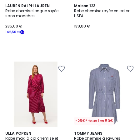
LAUREN RALPH LAUREN
Maison 123
Robe chemise longue rayée
Robe chemise rayée en coton
sans manches
LISEA
285,00 €
139,00 €
142,50 €
-25€* tous les 50€
4,5
ULLA POPKEN
TOMMY JEANS
/ 5
Robe maxi à col chemise et
Robe chemise à rayures