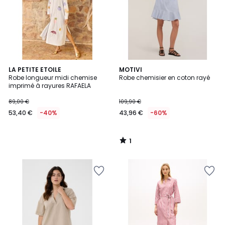
1
LA PETITE ETOILE
MOTIVI
/
Robe longueur midi chemise
Robe chemisier en coton rayé
5
imprimé à rayures RAFAELA
89,00 €
109,90 €
53,40 €
-40%
43,96 €
-60%
1
/
5