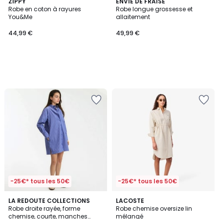
ZIPPY
ENVIE DE FRAISE
Robe en coton à rayures
Robe longue grossesse et
You&Me
allaitement
44,99 €
49,99 €
-25€* tous les 50€
-25€* tous les 50€
LA REDOUTE COLLECTIONS
LACOSTE
Robe droite rayée, forme
Robe chemise oversize lin
chemise, courte, manches
mélangé