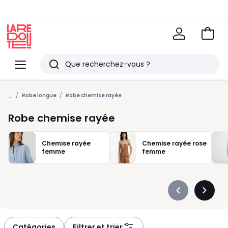
Voir
mon
La
panie
Redoute
Menu
Rechercher
Derniers
...
articles
Robe longue
Robe chemise rayée
vus
Robe chemise rayée
Chemise rayée
Chemise rayée rose
femme
femme
Précédent
Suivan
-
-
défiler
défiler
à
à
Catégories
Filtrer et trier