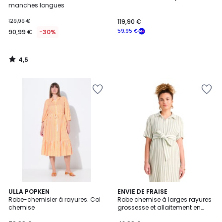
manches longues
129,99 €
119,90 €
59,95 €
90,99 €
-30%
4,5
/
5
ULLA POPKEN
ENVIE DE FRAISE
Robe-chemisier à rayures. Col
Robe chemise à larges rayures
chemise
grossesse et allaitement en
gaze de coton