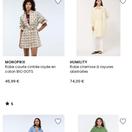
5
MONOPRIX
HUMILITY
/
Robe courte cintrée rayée en
Robe chemise à rayures
5
coton BIO GOTS
abstraites
45,99 €
74,00 €
5
/
5