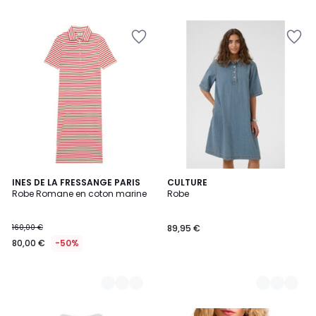
2
INES DE LA FRESSANGE PARIS
2
CULTURE
Robe Romane en coton marine
Robe
Couleurs
Couleurs
160,00 €
89,95 €
80,00 €
-50%