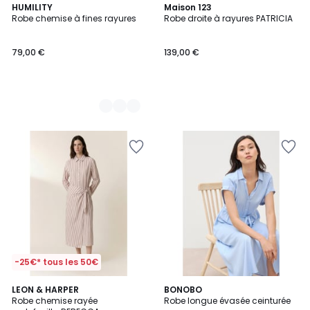
2
HUMILITY
Maison 123
Robe chemise à fines rayures
Robe droite à rayures PATRICIA
Couleurs
79,00 €
139,00 €
-25€* tous les 50€
LEON & HARPER
2
BONOBO
Robe chemise rayée
Robe longue évasée ceinturée
Couleurs