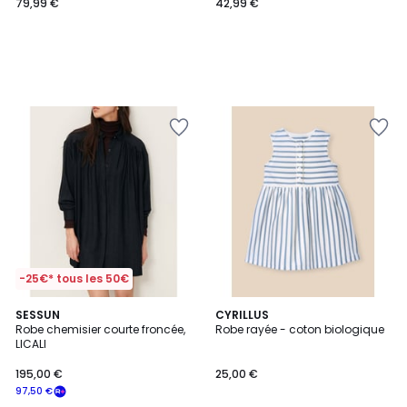
79,99 €
42,99 €
-25€* tous les 50€
5
SESSUN
CYRILLUS
/
Robe chemisier courte froncée,
Robe rayée - coton biologique
5
LICALI
195,00 €
25,00 €
97,50 €