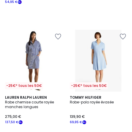
54,95 €
-25€* tous les 50€
-25€* tous les 50€
LAUREN RALPH LAUREN
2
TOMMY HILFIGER
Robe chemise courte rayée
Robe-polo rayée évasée
Couleurs
manches longues
275,00 €
139,90 €
137,50 €
69,95 €