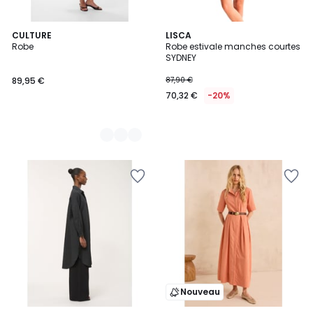
2
CULTURE
LISCA
Robe
Robe estivale manches courtes
Couleurs
SYDNEY
89,95 €
87,90 €
70,32 €
-20%
Nouveau