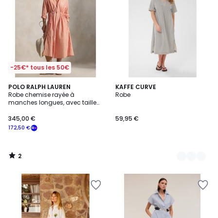
-25€* tous les 50€
2
POLO RALPH LAUREN
2
KAFFE CURVE
/
Robe chemise rayée à
Robe
Couleurs
5
manches longues, avec taille
ajustable
345,00 €
59,95 €
172,50 €
2
/
5