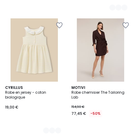
2
CYRILLUS
MOTIVI
Robe en jersey - coton
Robe chemisier The Tailoring
Couleurs
biologique
Lab
19,00 €
154,90 €
77,45 €
-50%