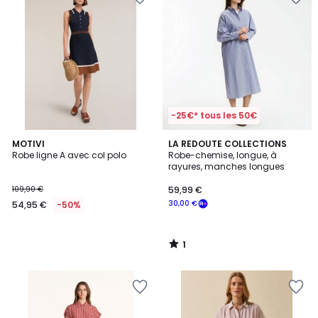
-25€* tous les 50€
1
MOTIVI
LA REDOUTE COLLECTIONS
/
Robe ligne A avec col polo
Robe-chemise, longue, à
5
rayures, manches longues
109,90 €
59,99 €
30,00 €
54,95 €
-50%
1
/
5