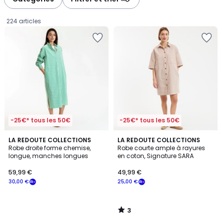
gauche
droite
224 articles
-25€* tous les 50€
-25€* tous les 50€
3
LA REDOUTE COLLECTIONS
LA REDOUTE COLLECTIONS
/
Robe droite forme chemise,
Robe courte ample à rayures
5
longue, manches longues
en coton, Signature SARA
59,99
59,99 €
49,99 €
€
30,00 €
25,00 €
souscrivez
à
notre
3
programme
/
5