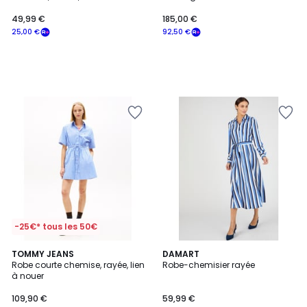
longues
49,99 €
185,00 €
25,00 €
92,50 €
-25€* tous les 50€
TOMMY JEANS
DAMART
Robe courte chemise, rayée, lien
Robe-chemisier rayée
à nouer
109,90 €
59,99 €