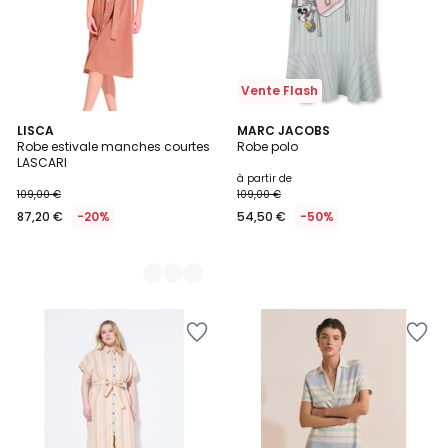
Vente Flash
2
LISCA
MARC JACOBS
Robe estivale manches courtes
Robe polo
Couleurs
LASCARI
à partir de
109,00 €
109,00 €
87,20 €
-20%
54,50 €
-50%