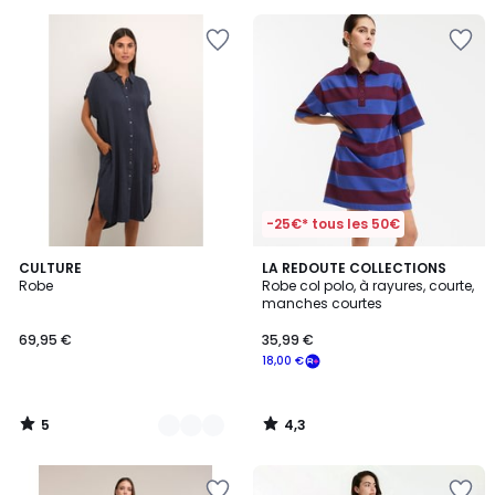
pour
payer
à
la
place
30,00
€.
-25€* tous les 50€
5
4,3
8
CULTURE
LA REDOUTE COLLECTIONS
/
/ 5
Robe
Robe col polo, à rayures, courte,
Couleurs
5
manches courtes
69,95 €
35,99 €
18,00 €
5
4,3
/
/
5
5