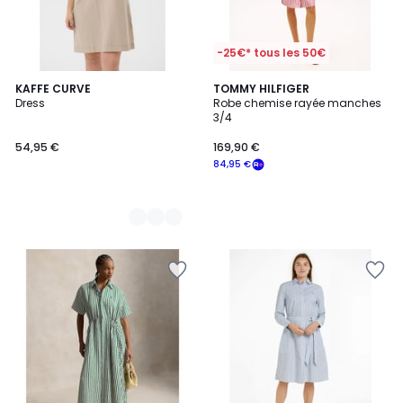
-25€* tous les 50€
2
KAFFE CURVE
TOMMY HILFIGER
Dress
Robe chemise rayée manches
Couleurs
3/4
54,95 €
169,90 €
84,95 €