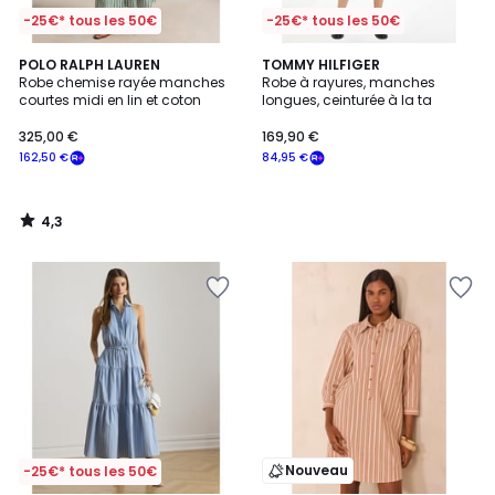
-25€* tous les 50€
-25€* tous les 50€
4,3
POLO RALPH LAUREN
TOMMY HILFIGER
/ 5
Robe chemise rayée manches
Robe à rayures, manches
courtes midi en lin et coton
longues, ceinturée à la ta
325,00 €
169,90 €
162,50 €
84,95 €
4,3
/
5
Nouveau
-25€* tous les 50€