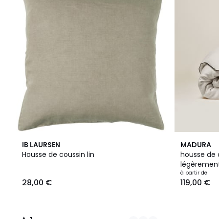
21
1
10
IB LAURSEN
MADURA
Couleurs
/
Couleurs
Housse de coussin lin
housse de c
5
légèrement
à partir de
28,00 €
119,00 €