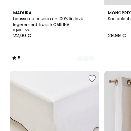
7
5
MADURA
MONOPRIX
Couleurs
/
housse de coussin en 100% lin lavé
Sac poloch
5
légèrement froissé CARLINA
Prix
à partir de
22,00 €
29,99 €
à
partir
de
22,00
5
€.
/
5