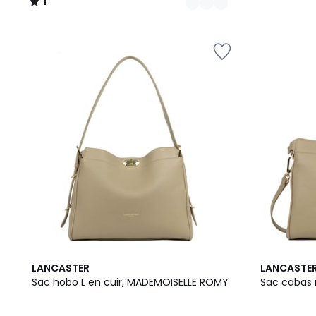
1
/
5
5
5
LANCASTER
LANCASTE
Couleurs
Couleurs
Sac hobo L en cuir, MADEMOISELLE ROMY
Sac cabas