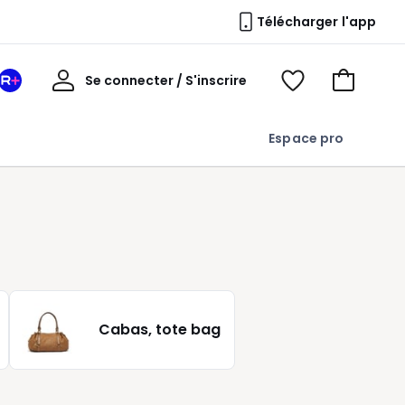
Télécharger l'app
Mon
Se connecter / S'inscrire
Mon
Voir
Voir
compte
espace
mes
mon
La
favoris
panier
Espace pro
Redoute
+
Cabas, tote bag