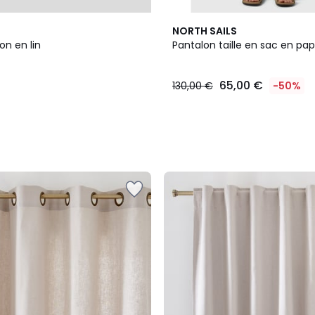
2
NORTH SAILS
Couleurs
on en lin
Pantalon taille en sac en papi
65,00 €
130,00 €
-50%