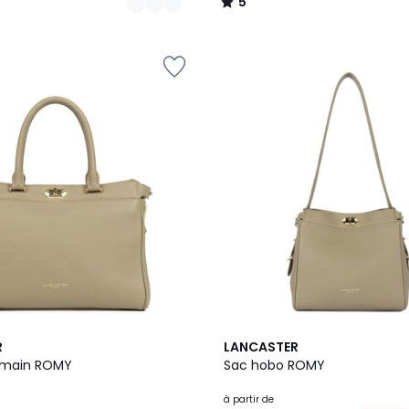
5
/
5
5
R
LANCASTER
Couleurs
 main ROMY
Sac hobo ROMY
à partir de