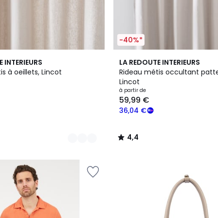
-40%*
8
4,4
E INTERIEURS
LA REDOUTE INTERIEURS
Couleurs
/ 5
s à oeillets, Lincot
Rideau métis occultant patt
Lincot
à partir de
59,99 €
36,04 €
4,4
/
5