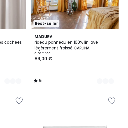
Best-seller
9
5
MADURA
Couleurs
/
es cachées,
rideau panneau en 100% lin lavé
5
légèrement froissé CARLINA
à partir de
89,00 €
5
/
5