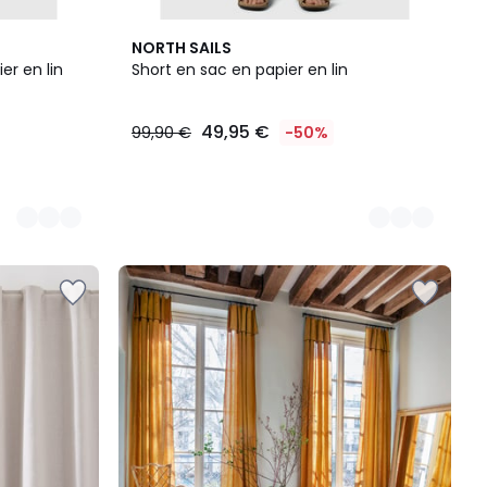
3
NORTH SAILS
Couleurs
er en lin
Short en sac en papier en lin
49,95 €
99,90 €
-50%