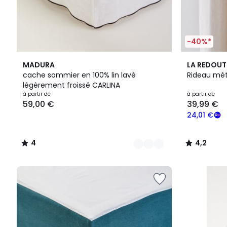
-40%*
9
4
6
4,2
MADURA
LA REDOUT
Couleurs
/
Couleurs
/ 5
cache sommier en 100% lin lavé
Rideau méti
5
légèrement froissé CARLINA
à partir de
à partir de
59,00 €
39,99 €
24,01 €
4
4,2
/
/
5
5