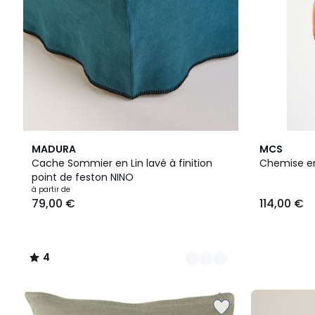
5
4
15
MADURA
MCS
Couleurs
/
Couleurs
Cache Sommier en Lin lavé à finition
Chemise en
5
point de feston NINO
à partir de
79,00 €
114,00 €
4
/
5