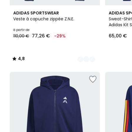
9
4,8
5
ADIDAS SPORTSWEAR
ADIDAS S
Couleurs
/ 5
Couleurs
Veste à capuche zippée Z.N.E.
Sweat-Shir
Adidas Kit 
Prix
à partir de
Logo Adidas
77,26 €
65,00 €
110,00 €
-29%
à
partir
de
77,26
4,8
€
/
au
5
lieu
de
110,00
€
29%
de
réduction
appliquée.