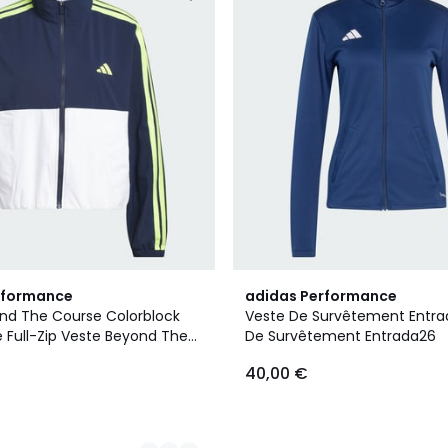
7
rformance
adidas Performance
Couleurs
nd The Course Colorblock
Veste De Survêtement Entra
 Full-Zip Veste Beyond The
De Survêtement Entrada26
orblock Twistweave Full-Zip
40,00 €