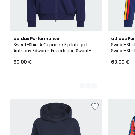
2
adidas Performance
adidas Pe
Couleurs
Sweat-Shirt À Capuche Zip Intégral
Sweat-Shir
Anthony Edwards Foundation Sweat-
Sweat-Shir
Shirt À Capuche Zip Intégral Anthony
90,00 €
60,00 €
Edwards Foundation