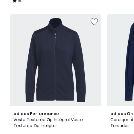
5
/
5
4,7
2
5
adidas Performance
adidas Ori
/ 5
Couleurs
/
Veste Texturée Zip Intégral Veste
Cardigan À
5
Texturée Zip Intégral
Torsades