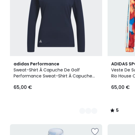
2
5
adidas Performance
ADIDAS S
Couleurs
/
Sweat-Shirt À Capuche De Golf
Veste De S
5
Performance Sweat-Shirt À Capuche
Rio House O
De Golf Performance
Survêtemen
65,00 €
65,00 €
Of Tiro
5
/
5