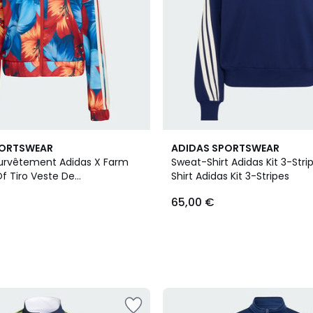
2
PORTSWEAR
ADIDAS SPORTSWEAR
Couleurs
urvêtement Adidas X Farm
Sweat-Shirt Adidas Kit 3-Str
f Tiro Veste De
Shirt Adidas Kit 3-Stripes
t Adidas X Farm Rio House
65,00 €