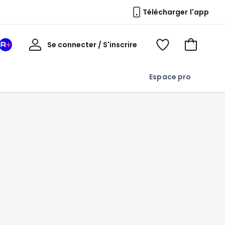
Télécharger l'app
Mon
Se connecter / S'inscrire
Mon
Voir
Voir
compte
espace
mes
mon
La
favoris
panier
Espace pro
Redoute
+