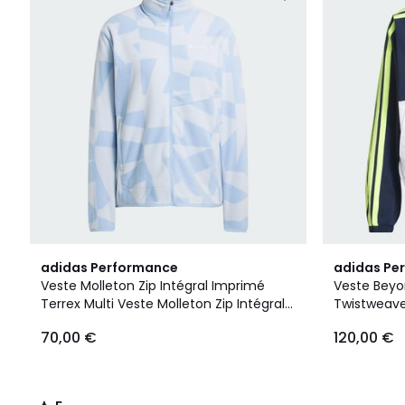
5
4
adidas Performance
adidas Pe
/
Couleurs
Veste Molleton Zip Intégral Imprimé
Veste Beyo
5
Terrex Multi Veste Molleton Zip Intégral
Twistweave
Imprimé Terrex Multi
Course Col
70,00 €
120,00 €