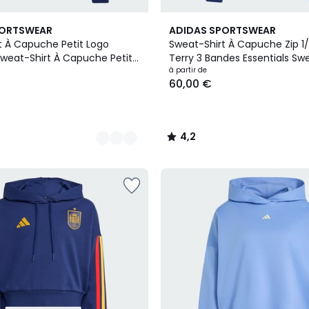
4
4,2
PORTSWEAR
ADIDAS SPORTSWEAR
Couleurs
/ 5
t À Capuche Petit Logo
Sweat-Shirt À Capuche Zip 1
Sweat-Shirt À Capuche Petit
Terry 3 Bandes Essentials Swe
 Kit
Capuche Zip 1/4 French Terr
à partir de
60,00 €
Essentials
4,2
/
5