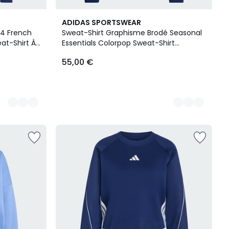
2
ADIDAS SPORTSWEAR
Couleurs
/4 French
Sweat-Shirt Graphisme Brodé Seasonal
at-Shirt À
Essentials Colorpop Sweat-Shirt
y 3 Bandes
Graphisme Brodé Seasonal Essentials
55,00 €
Colorpop