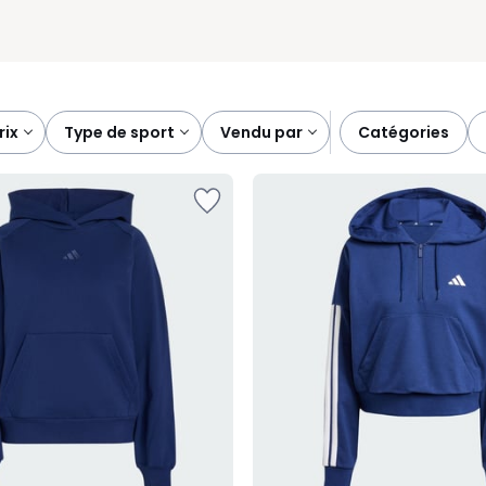
prix
type de sport
vendu par
catégories