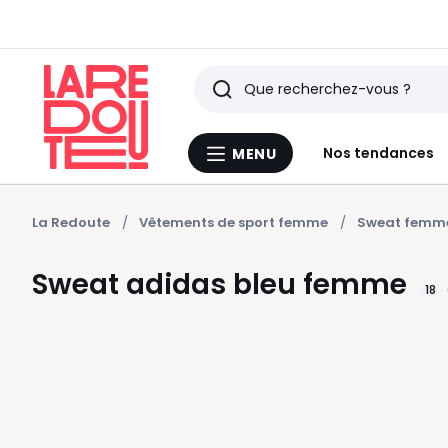
Rechercher
Derniers
Nos tendances
MENU
Menu
articles
La
Redoute
vus
La Redoute
Vêtements de sport femme
Sweat femm
Sweat adidas bleu femme
18