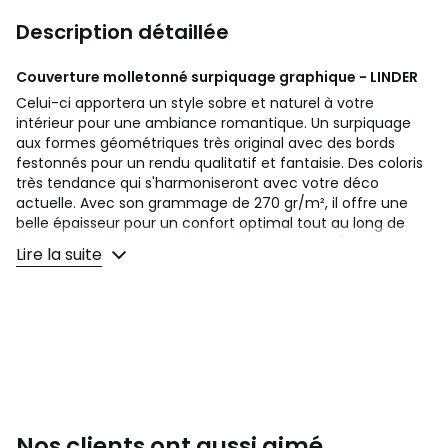
Description détaillée
Couverture molletonné surpiquage graphique - LINDER
Celui-ci apportera un style sobre et naturel à votre
intérieur pour une ambiance romantique. Un surpiquage
aux formes géométriques très original avec des bords
festonnés pour un rendu qualitatif et fantaisie. Des coloris
très tendance qui s'harmoniseront avec votre déco
actuelle. Avec son grammage de 270 gr/m², il offre une
belle épaisseur pour un confort optimal tout au long de
l’année. Lavable en machine à 30°C. Vendu à l'unité .
Lire la suite
Couleurs
Gris Foncé, Bleu Foncé, Jaune, Turquoise,
Cuivre
Tailles
150x150 cm, 180x240 cm, 230x250 cm, 250x260
cm
Nos clients ont aussi aimé