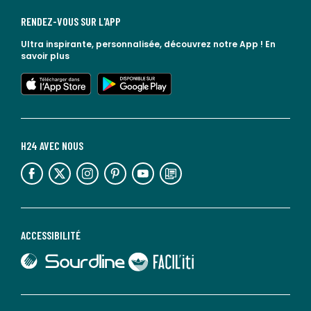
RENDEZ-VOUS SUR L'APP
Ultra inspirante, personnalisée, découvrez notre App !
En
savoir plus
lien vers l'app store
lien vers google play
H24 AVEC NOUS
lien vers l'espace réseaux sociaux
lien vers l'espace réseaux sociaux
lien vers l'espace réseaux sociaux
lien vers l'espace réseaux sociaux
lien vers l'espace réseaux sociaux
lien vers le blog la redoute
ACCESSIBILITÉ
lien vers Sourdline
lien vers Faciliti