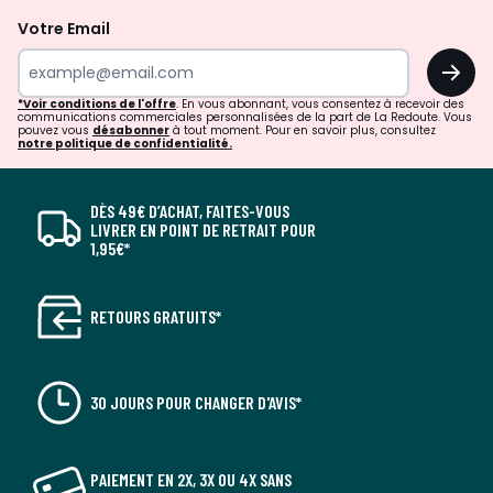
Votre Email
OK
*Voir conditions de l'offre
. En vous abonnant, vous consentez à recevoir des
communications commerciales personnalisées de la part de La Redoute. Vous
pouvez vous
désabonner
à tout moment. Pour en savoir plus, consultez
notre politique de confidentialité.
DÈS 49€ D’ACHAT, FAITES-VOUS
LIVRER EN POINT DE RETRAIT POUR
1,95€*
RETOURS GRATUITS*
30 JOURS POUR CHANGER D'AVIS*
PAIEMENT EN 2X, 3X OU 4X SANS