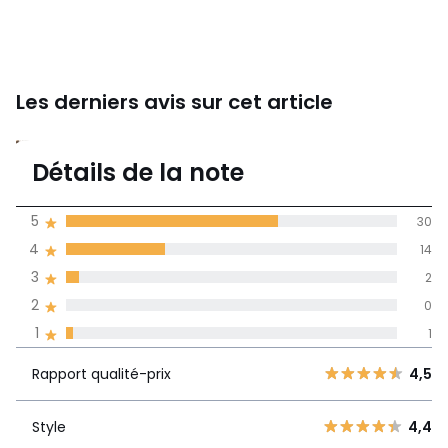
Les derniers avis sur cet article
4,5
Détails de la note
(47)
moyenne des avis
5
30
dans toutes les
4
14
langues
3
2
Informations,
2
0
La Redoute s'engage
1
1
Rapport
5
30
4,5
qualité-prix
4
14
Rapport qualité-prix
4,5
3
2
Style
4,4
2
Style
4,4
0