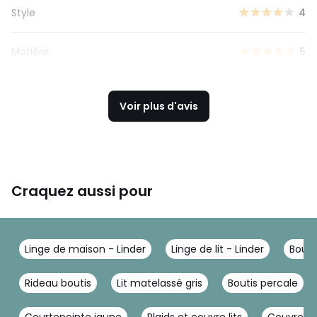
Style
4
Matière
5
Voir plus d'avis
Craquez aussi pour
Linge de maison - Linder
Linge de lit - Linder
Bouti
Rideau boutis
Lit matelassé gris
Boutis percale
Courtepointe jaune
Plaids et couvre lits
Couvre li