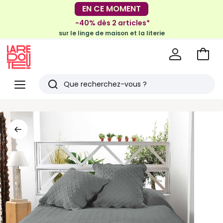
-30€ tous les 100€*
EN CE MOMENT
sur le meuble & la déco
-40% dès 2 articles*
sur le linge de maison et la literie
Voir
mon
La
panie
Redoute
Menu
Rechercher
Derniers
articles
vus