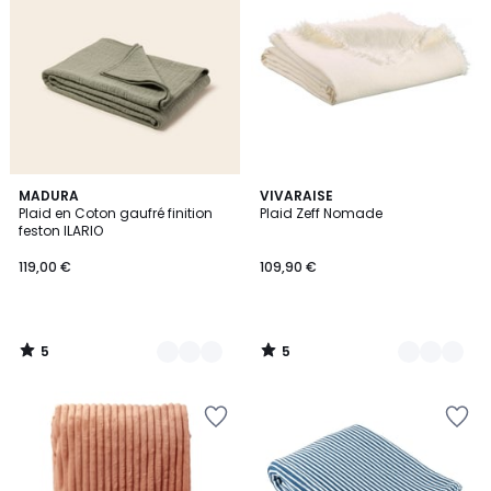
5
5
5
MADURA
7
VIVARAISE
/
/
Plaid en Coton gaufré finition
Plaid Zeff Nomade
Couleurs
Couleurs
5
5
feston ILARIO
119,00 €
109,90 €
5
5
/
/
5
5