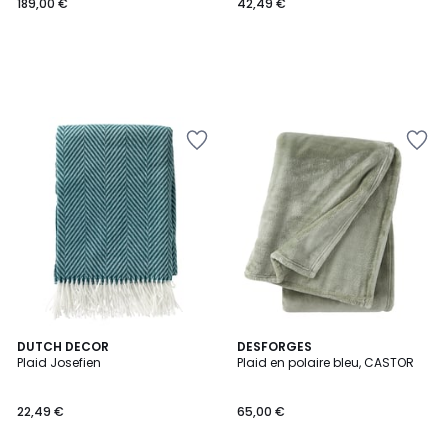
189,00 €
42,49 €
4,5
2
DUTCH DECOR
3
DESFORGES
/ 5
Plaid Josefien
Plaid en polaire bleu, CASTOR
Couleurs
Couleurs
22,49 €
65,00 €