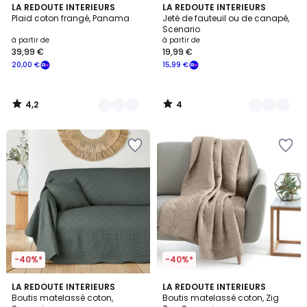
4,2
4
5
LA REDOUTE INTERIEURS
8
LA REDOUTE INTERIEURS
/ 5
/
Plaid coton frangé, Panama
Jeté de fauteuil ou de canapé,
Couleurs
Couleurs
5
Scenario
à partir de
à partir de
39,99 €
19,99 €
20,00 €
15,99 €
4,2
4
/
/
5
5
-40%*
-40%*
4,4
4,4
9
LA REDOUTE INTERIEURS
9
LA REDOUTE INTERIEURS
/ 5
/ 5
Boutis matelassé coton,
Boutis matelassé coton, Zig
Couleurs
Couleurs