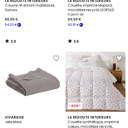
3,9
3,6
LA REDOUTE INTERIEURS
LA REDOUTE INTERIEURS
/ 5
/ 5
Couvre-lit enfant matelassé,
Couette, imprimé léopard,
Sanaa
microfibre recyclé, LEOPOLD
à partir de
89,99 €
69,99 €
54,23 €
42,15 €
3,9
3,6
/
/
5
5
-40%*
7
VIVARAISE
LA REDOUTE INTERIEURS
Jete Maia
Couette synthétique, imprimé
Couleurs
cœurs, microfibre recyclé,