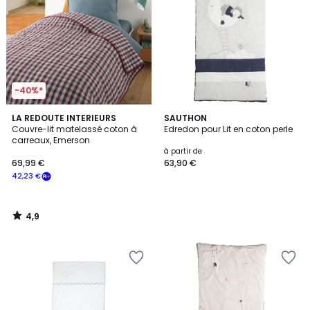
-40%*
4,9
LA REDOUTE INTERIEURS
SAUTHON
/ 5
Couvre-lit matelassé coton à
Edredon pour Lit en coton perle
carreaux, Emerson
à partir de
69,99 €
63,90 €
42,23 €
4,9
/
5