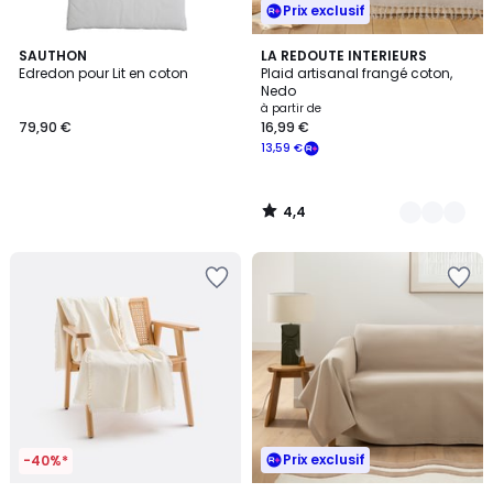
Prix exclusif
4,4
SAUTHON
12
LA REDOUTE INTERIEURS
/ 5
Edredon pour Lit en coton
Plaid artisanal frangé coton,
Couleurs
Nedo
à partir de
79,90 €
16,99 €
13,59 €
4,4
/
5
Prix exclusif
-40%*