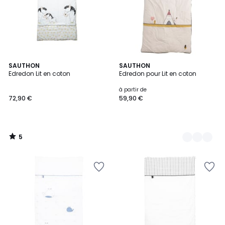
5
SAUTHON
4
SAUTHON
/
Edredon Lit en coton
Edredon pour Lit en coton
Couleurs
5
à partir de
72,90 €
59,90 €
5
/
5