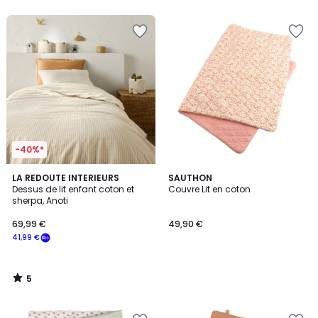
5
5
-40%*
5
LA REDOUTE INTERIEURS
SAUTHON
/
Dessus de lit enfant coton et
Couvre Lit en coton
5
sherpa, Anoti
69,99 €
49,90 €
41,99 €
5
/
5