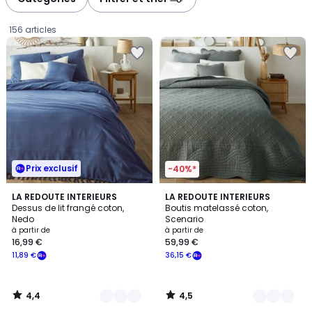
gauche
droite
156 articles
Prix exclusif
-40%*
4,4
4,5
12
LA REDOUTE INTERIEURS
9
LA REDOUTE INTERIEURS
/ 5
/ 5
Dessus de lit frangé coton,
Boutis matelassé coton,
Couleurs
Couleurs
Nedo
Scenario
Prix
à partir de
à partir de
16,99 €
59,99 €
à
11,89 €
36,15 €
partir
de
16,99
4,4
4,5
€
/
/
5
5