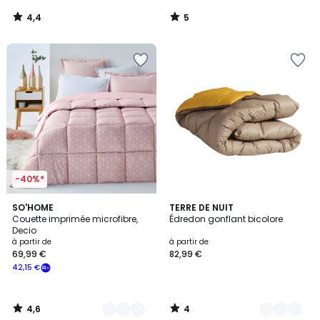
4,4
5
/
/
5
5
-40%*
4,6
4
3
SO'HOME
3
TERRE DE NUIT
/ 5
/
Couette imprimée microfibre,
Édredon gonflant bicolore
Couleurs
Couleurs
5
Decio
à partir de
à partir de
69,99 €
82,99 €
42,15 €
4,6
4
/
/