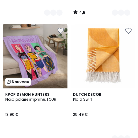
4,5
/
5
Nouveau
KPOP DEMON HUNTERS
3
DUTCH DECOR
Plaid polaire imprimé, TOUR
Plaid Swirl
Couleurs
13,90 €
25,49 €