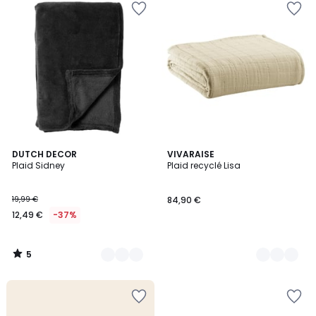
5
7
DUTCH DECOR
6
VIVARAISE
/
Plaid Sidney
Plaid recyclé Lisa
Couleurs
Couleurs
5
19,99 €
84,90 €
12,49 €
-37%
5
/
5