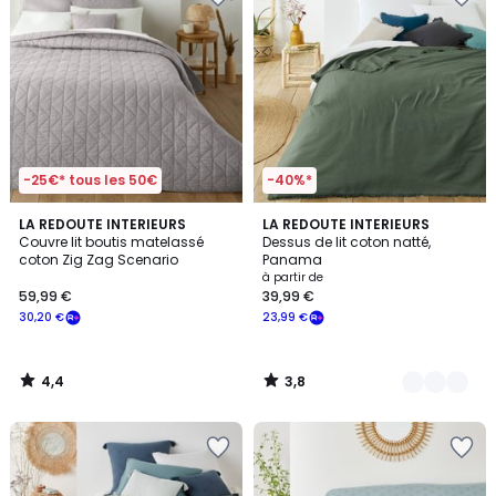
-25€* tous les 50€
-40%*
4,4
3,8
LA REDOUTE INTERIEURS
5
LA REDOUTE INTERIEURS
/ 5
/ 5
Couvre lit boutis matelassé
Dessus de lit coton natté,
Couleurs
coton Zig Zag Scenario
Panama
à partir de
59,99 €
39,99 €
30,20 €
23,99 €
4,4
3,8
/
/
5
5