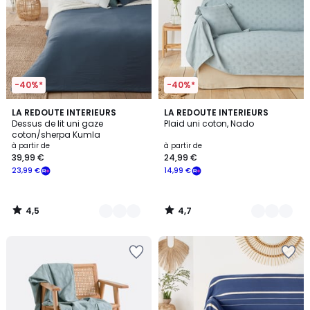
-40%*
-40%*
4,5
4,7
5
LA REDOUTE INTERIEURS
3
LA REDOUTE INTERIEURS
/ 5
/ 5
Dessus de lit uni gaze
Plaid uni coton, Nado
Couleurs
Couleurs
coton/sherpa Kumla
à partir de
à partir de
39,99 €
24,99 €
23,99 €
14,99 €
4,5
4,7
/
/
5
5