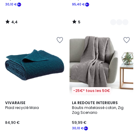
30,10 €
95,40 €
4,4
5
/
/
5
5
-25€* tous les 50€
4,4
22
VIVARAISE
2
LA REDOUTE INTERIEURS
/ 5
Plaid recyclé Maia
Boutis matelassé coton, Zig
Couleurs
Couleurs
Zag Scenario
84,90 €
59,99 €
30,10 €