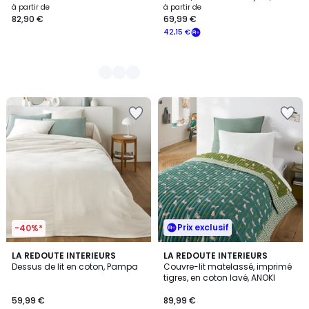
SCACCO
à partir de
à partir de
82,90 €
69,99 €
42,15 €
Prix exclusif
-40%*
4,1
LA REDOUTE INTERIEURS
LA REDOUTE INTERIEURS
/ 5
Dessus de lit en coton, Pampa
Couvre-lit matelassé, imprimé
tigres, en coton lavé, ANOKI
59,99 €
89,99 €