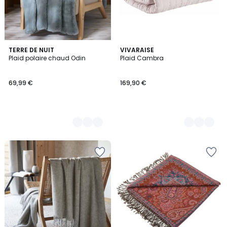
4
TERRE DE NUIT
3
VIVARAISE
Plaid polaire chaud Odin
Plaid Cambra
Couleurs
Couleurs
69,99 €
169,90 €