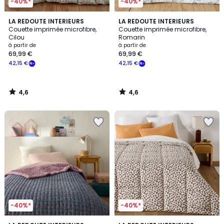
-40%*
-40%*
4,6
4,6
LA REDOUTE INTERIEURS
LA REDOUTE INTERIEURS
/ 5
/ 5
Couette imprimée microfibre,
Couette imprimée microfibre,
Cilou
Romarin
à partir de
à partir de
69,99 €
69,99 €
42,15 €
42,15 €
4,6
4,6
/
/
5
5
-40%*
-40%*