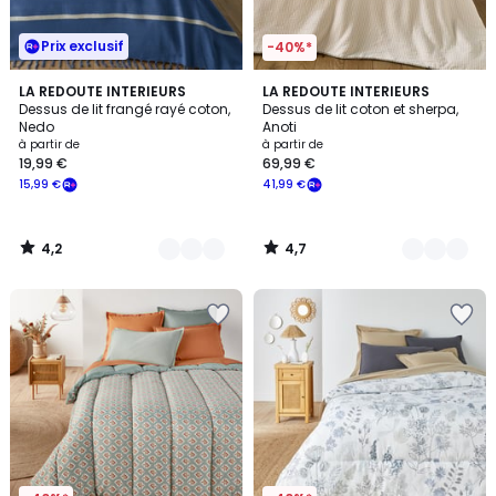
Prix exclusif
-40%*
4,2
4,7
4
LA REDOUTE INTERIEURS
2
LA REDOUTE INTERIEURS
/ 5
/ 5
Dessus de lit frangé rayé coton,
Dessus de lit coton et sherpa,
Couleurs
Couleurs
Nedo
Anoti
à partir de
à partir de
19,99 €
69,99 €
15,99 €
41,99 €
4,2
4,7
/
/
5
5