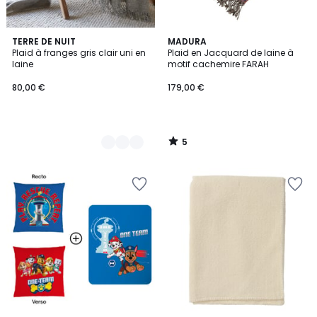
5
2
TERRE DE NUIT
MADURA
/
Plaid à franges gris clair uni en
Plaid en Jacquard de laine à
Couleurs
5
laine
motif cachemire FARAH
80,00 €
179,00 €
5
/
5