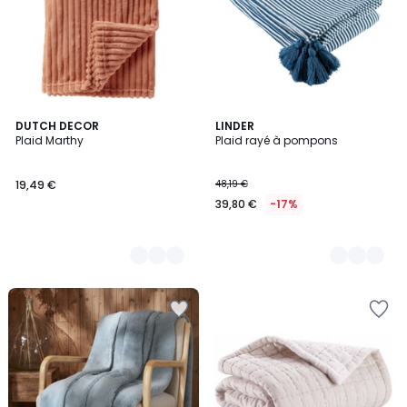
5
DUTCH DECOR
4
LINDER
Plaid Marthy
Plaid rayé à pompons
Couleurs
Couleurs
19,49 €
48,19 €
39,80 €
-17%