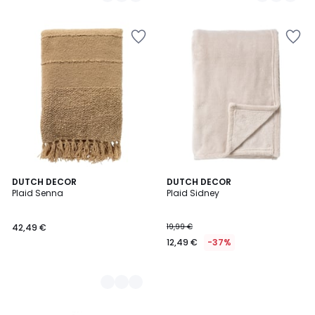
3
DUTCH DECOR
DUTCH DECOR
Plaid Senna
Plaid Sidney
Couleurs
42,49 €
19,99 €
12,49 €
-37%