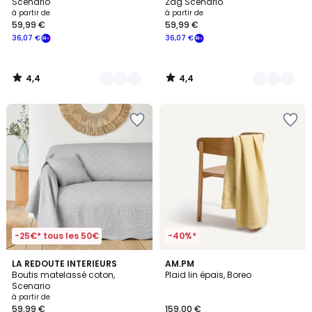
Scenario
Zag Scenario
à partir de
à partir de
59,99 €
59,99 €
36,07 €
36,07 €
4,4
4,4
/
/
5
5
-25€* tous les 50€
-40%*
4,4
5
LA REDOUTE INTERIEURS
7
AM.PM
/ 5
/
Boutis matelassé coton,
Plaid lin épais, Boreo
Couleurs
5
Scenario
à partir de
59,99 €
159,00 €