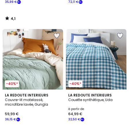
35,99 €
72,11 €
4,1
/
5
-40%*
-40%*
4,4
5
LA REDOUTE INTERIEURS
LA REDOUTE INTERIEURS
/ 5
/
Couvre-lit matelassé,
Couette synthétique, Uda
5
microfibre lavée, Gungla
à partir de
59,99 €
64,99 €
36,15 €
32,50 €