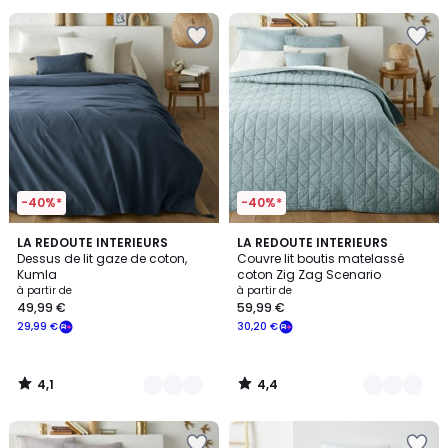
souscrivez
à
notre
programme
pour
payer
à
la
place
11,89
€.
-40%*
-40%*
4,1
4,4
6
LA REDOUTE INTERIEURS
9
LA REDOUTE INTERIEURS
/ 5
/ 5
Dessus de lit gaze de coton,
Couvre lit boutis matelassé
Couleurs
Couleurs
Kumla
coton Zig Zag Scenario
à partir de
à partir de
49,99 €
59,99 €
29,99 €
30,20 €
4,1
4,4
/
/
5
5