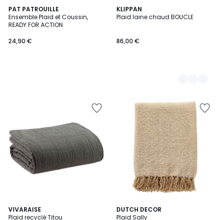
PAT PATROUILLE
3
KLIPPAN
Ensemble Plaid et Coussin,
Plaid laine chaud BOUCLE
Couleurs
READY FOR ACTION
24,90 €
86,00 €
8
VIVARAISE
5
DUTCH DECOR
Plaid recyclé Titou
Plaid Sally