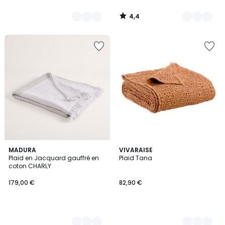
4,4
/
5
2
MADURA
20
VIVARAISE
Plaid en Jacquard gauffré en
Plaid Tana
Couleurs
Couleurs
coton CHARLY
179,00 €
82,90 €