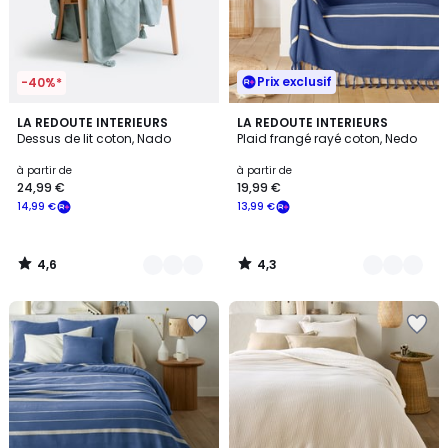
Prix exclusif
-40%*
4,6
4,3
3
LA REDOUTE INTERIEURS
3
LA REDOUTE INTERIEURS
/ 5
/ 5
Dessus de lit coton, Nado
Plaid frangé rayé coton, Nedo
Couleurs
Couleurs
à partir de
à partir de
24,99 €
19,99 €
14,99 €
13,99 €
4,6
4,3
/
/
5
5