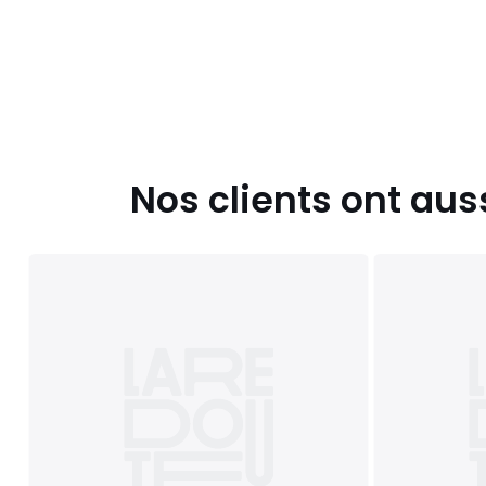
des fibres ou des élastiques.
Éviter les produits endommagés :
Ne pas utiliser la lingerie si elle est endommagée (coutures
etc.). Cela pourrait entraîner des blessures ou des inconfort
Éviter l’exposition excessive au soleil :
Une exposition prolongée au soleil peut altérer la couleur et 
notamment les couleurs vives et les matières délicates co
Nos clients ont aus
Risque de perte de couleur :
Certains produits peuvent déteindre après le lavage. Lavez
premiers lavages.
Couleurs
Peau, Noir
Tailles
85 B, 85 C, 85 D, 90 B, 90 C, 90 D, 95 B, 95 C, 95 D, 1