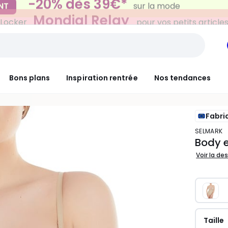
Mondial Relay
 Locker
pour vos petits article
Bons plans
Inspiration rentrée
Nos tendances
Fabri
SELMARK
Body e
Voir la de
Taille