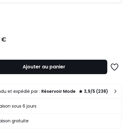
ité
 €
Ajouter au panier
Ajouter
à
une
liste
du et expédié par :
Réservoir Mode
3,9/5 (238)
raison sous 6 jours
raison gratuite