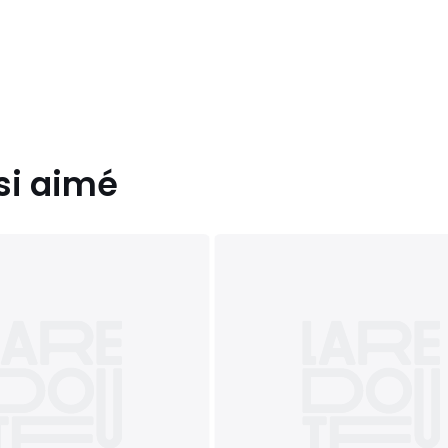
 déchirées, élastiques cassés,
s.
la texture des tissus,
mme la dentelle.
si aimé
-les séparément lors des
00 B, 100 C, 105 B