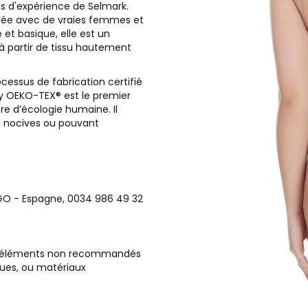
es d'expérience de Selmark.
testée avec de vraies femmes et
et basique, elle est un
e à partir de tissu hautement
cessus de fabrication certifié
by OEKO-TEX® est le premier
e d’écologie humaine. Il
es nocives ou pouvant
VIGO - Espagne, 0034 986 49 32
es éléments non recommandés
ques, ou matériaux
ur éviter toute déformation