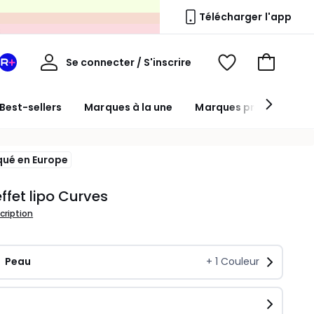
s
Télécharger l'app
Mon
Se connecter / S'inscrire
Mon
Voir
Voir
compte
espace
mes
mon
La
favoris
panier
Best-sellers
Marques à la une
Marques premium
Redoute
+
qué en Europe
ffet lipo Curves
scription
Peau
+
1
Couleur