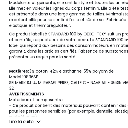
Modelante et gainante, elle unit le style et toutes les anné
Elle met en valeur les lignes du corps féminin. Elle a été 
est présentée dans une large gamme de tailles. Minimaliste 
excellent allié pour se sentir à l'aise et sûr de soi. Fabriqué
élastique et thermorégulateur.
Ce produit labellisé STANDARD 100 by OEKO-TEX® suit un pro
et contrôlé, respectueux de votre peau. Le STANDARD 100 
label qui répond aux besoins des consommateurs en matièr
garantit, dans les articles certifiés, l'absence de substanc
présenter un risque pour la santé.
Matières:
3% coton, 42% elasthanne, 55% polyamide
Model 10896SE
SELMARK S.L.U., M. RAFAEL PEREZ, CALLE C - NAVE A11 - 36315 
32
AVERTISSEMENTS
Matériaux et composants :
- Ce produit contient des matériaux pouvant contenir d
pour les personnes sensibles (par exemple, dentelle, élasti
synthétiques).
Lire la suite
- Tenir le produit éloigné de sources de chaleur intense po