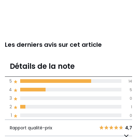
Les derniers avis sur cet article
4,6
Détails de la note
(20)
moyenne des avis
5
14
dans toutes les
4
5
langues
3
0
Informations,
2
1
La Redoute s'engage
1
0
Rapport
5
14
4,7
qualité-prix
4
5
Rapport qualité-prix
4,7
3
0
Ce produit taille :
Grand