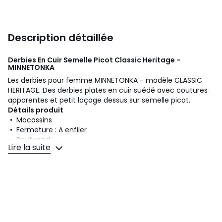
Description détaillée
Derbies En Cuir Semelle Picot Classic Heritage -
MINNETONKA
Les derbies pour femme MINNETONKA - modèle CLASSIC
HERITAGE. Des derbies plates en cuir suédé avec coutures
apparentes et petit laçage dessus sur semelle picot.
Détails produit
• Mocassins
• Fermeture : A enfiler
• Bout rond
Lire la suite
• Finition velours, nubuck
Composition et Entretien
• Dessus/Tige : 100% cuir
• Doublure : 100% cuir
• Semelle intérieure : 100% cuir
• Semelle extérieure : 100% caoutchouc