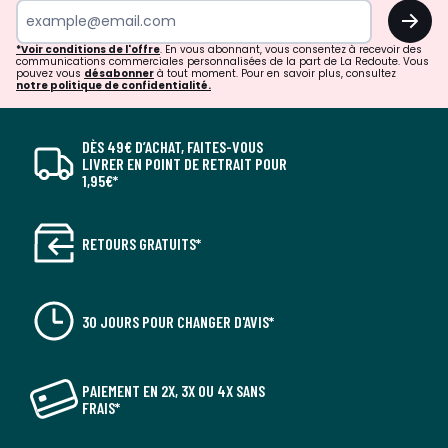
OK
*Voir conditions de l'offre
. En vous abonnant, vous consentez à recevoir des
communications commerciales personnalisées de la part de La Redoute. Vous
pouvez vous
désabonner
à tout moment. Pour en savoir plus, consultez
notre politique de confidentialité.
DÈS 49€ D’ACHAT, FAITES-VOUS
LIVRER EN POINT DE RETRAIT POUR
1,95€*
RETOURS GRATUITS*
30 JOURS POUR CHANGER D'AVIS*
PAIEMENT EN 2X, 3X OU 4X SANS
FRAIS*