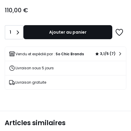
110,00
110,00 €
€.
Quantité
1
Ajouter au panier
Ajoute
à
une
liste
3,1/5 (7)
Vendu et expédié par :
So Chic Brands
Livraison sous 5 jours
Livraison gratuite
Articles similaires