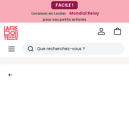
-20% dès 39€*
FACILE !
sur la mode
Mondial Relay
Livraison en Locker
pour vos petits articles
Voir
mon
La
panie
Redoute
Menu
Rechercher
Derniers
articles
vus