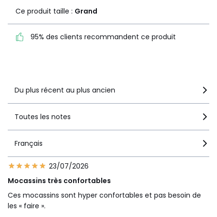
2
Ce produit taille :
Grand
1
1
0
95% des clients
95% des clients recommandent ce produit
recommandent ce produit
Voir le détail de la note
Du plus récent au plus ancien
Toutes les notes
Français
23/07/2026
Mocassins très confortables
Ces mocassins sont hyper confortables et pas besoin de
les « faire ».