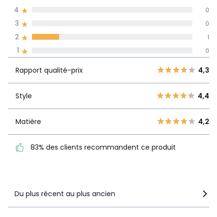
dans toutes les
4
0
langues
3
0
Informations,
2
1
La Redoute s'engage
1
0
Rapport
5
5
4,3
qualité-prix
4
0
Rapport qualité-prix
4,3
3
0
Style
4,4
2
Style
4,4
1
1
0
Matière
4,2
Matière
4,2
83% des clients
recommandent ce produit
83% des clients recommandent ce produit
Voir le détail de la note
Du plus récent au plus ancien