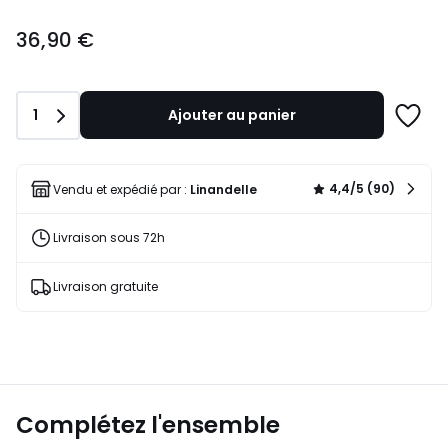
36,90
36,90 €
€.
Quantité
1
Ajouter au panier
Ajoute
à
une
liste
4,4/5 (90)
Vendu et expédié par :
Linandelle
Livraison sous 72h
Livraison gratuite
Complétez l'ensemble