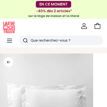
-30€ tous les 100€*
EN CE MOMENT
sur le meuble & la déco
-40% dès 2 articles*
sur le linge de maison et la literie
Voir
mon
La
panie
Redoute
Menu
Rechercher
Derniers
articles
vus