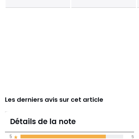
Les derniers avis sur cet article
4,5
Détails de la note
(6)
moyenne des avis
5
5