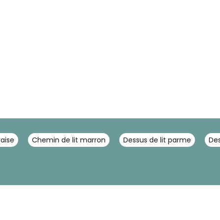
raise
Chemin de lit marron
Dessus de lit parme
Des