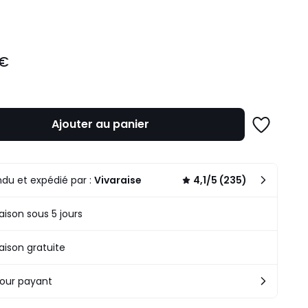
ité
 €
Ajouter au panier
Ajouter
à
une
liste
du et expédié par :
Vivaraise
4,1/5 (235)
raison sous 5 jours
raison gratuite
our payant