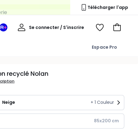
erie
Télécharger l'app
Mon
Se connecter / S'inscrire
Mon
Voir
Voir
compte
espace
mes
mon
La
favoris
panier
Espace Pro
Redoute
+
n recyclé Nolan
scription
Neige
+
1
Couleur
85x200 cm