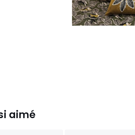
si aimé