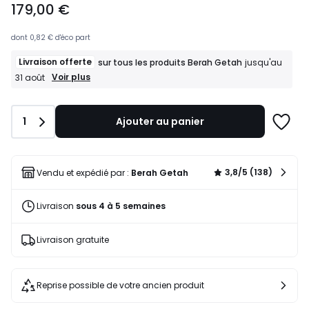
179,00 €
à
partir
de
dont
0,82 €
d'éco part
179,00
Livraison offerte
sur tous les produits Berah Getah
jusqu'au
€.
Livraison
Voir plus
31 août
offerte
sur
tous
Quantité
1
Ajouter au panier
les
Ajoute
produits
à
Berah
une
Getah
liste
jusqu'au
3,8/5 (138)
Vendu et expédié par :
Berah Getah
31
août
Livraison
sous 4 à 5 semaines
Livraison gratuite
Reprise possible de votre ancien produit