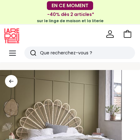
-30€ tous les 100€*
EN CE MOMENT
sur le meuble & la déco
-40% dès 2 articles*
sur le linge de maison et la literie
Voir
mon
La
panie
Redoute
Menu
Rechercher
Derniers
articles
vus