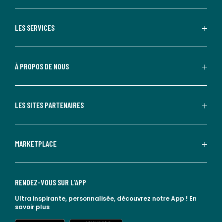
LES SERVICES
À PROPOS DE NOUS
LES SITES PARTENAIRES
MARKETPLACE
RENDEZ-VOUS SUR L'APP
Ultra inspirante, personnalisée, découvrez notre App !
En
savoir plus
lien vers l'app store
lien vers google play