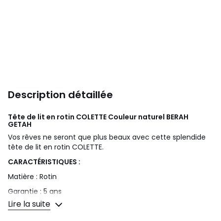
Description détaillée
Tête de lit en rotin COLETTE Couleur naturel
BERAH
GETAH
Vos rêves ne seront que plus beaux avec cette splendide
tête de lit en rotin COLETTE.
CARACTÉRISTIQUES :
Matière : Rotin
Garantie : 5 ans
Lire la suite
Montage : Livrée montée
Taille 90 cm :