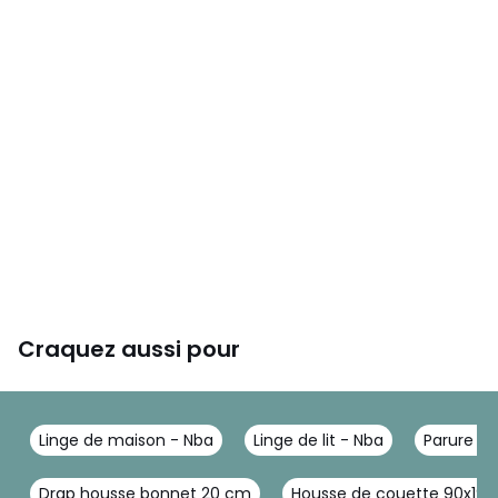
Craquez aussi pour
Linge de maison - Nba
Linge de lit - Nba
Parure de 
Drap housse bonnet 20 cm
Housse de couette 90x190