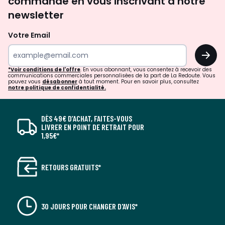
commande en vous inscrivant à notre
newsletter
Votre Email
OK
*Voir conditions de l'offre
. En vous abonnant, vous consentez à recevoir des
communications commerciales personnalisées de la part de La Redoute. Vous
pouvez vous
désabonner
à tout moment. Pour en savoir plus, consultez
notre politique de confidentialité.
DÈS 49€ D’ACHAT, FAITES-VOUS
LIVRER EN POINT DE RETRAIT POUR
1,95€*
RETOURS GRATUITS*
30 JOURS POUR CHANGER D'AVIS*