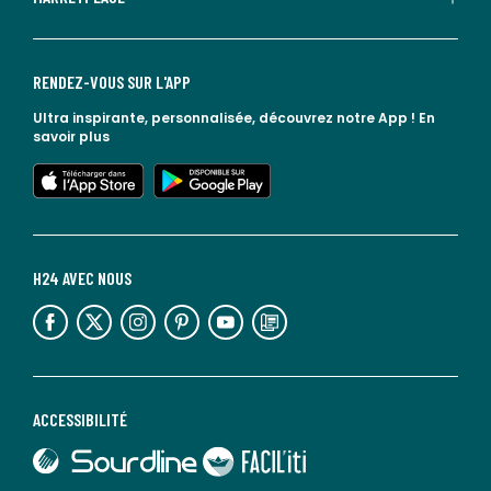
RENDEZ-VOUS SUR L'APP
Ultra inspirante, personnalisée, découvrez notre App !
En
savoir plus
lien vers l'app store
lien vers google play
H24 AVEC NOUS
lien vers l'espace réseaux sociaux
lien vers l'espace réseaux sociaux
lien vers l'espace réseaux sociaux
lien vers l'espace réseaux sociaux
lien vers l'espace réseaux sociaux
lien vers le blog la redoute
ACCESSIBILITÉ
lien vers Sourdline
lien vers Faciliti