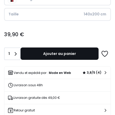
Taille
140x200 cm
39,90
39,90 €
€.
Quantité
1
Ajouter au panier
Ajoute
à
une
liste
3,8/5 (4)
Vendu et expédié par :
Mode en Web
Livraison sous 48h
Livraison gratuite dès 49,00 €
Retour gratuit