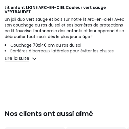
Lit enfant LIGNE ARC-EN-CIEL Couleur vert sauge
VERTBAUDET
Un joli duo vert sauge et bois sur notre lit Arc-en-ciel ! Avec
son couchage au ras du sol et ses barrières de protections
ce lit favorise l'autonomie des enfants et leur apprend à se
débrouiller tout seuls dès le plus jeune âge !
Couchage 70x140 cm au ras du sol
Barrières à barreaux latérales pour éviter les chutes
Tête de lit avec défonces arc-en-ciel
Lire la suite
Dimensions
Hauteur : 48 cm avec dossier - hauteur du lit par rapport
au sol : 12 cm, profondeur : 74 cm, longueur : 143 cm
Barrières : 25 cm de haut
L'info en +
A monter soi-même, notice jointe
Livré avec sommier, matelas vendu séparément sur ce
site
Poids maximal conseillé : 50 kg
Nos clients ont aussi aimé
Peinture verte à base aqueuse
Lit enfant LIGNE ARC-EN-CIEL en panneaux de fibres de bois,
barrières en pin