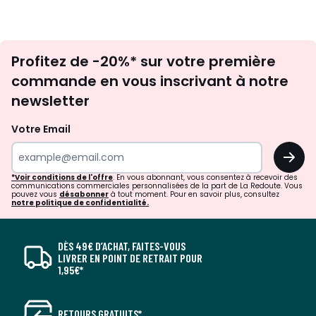
Inscription
Profitez de -20%* sur votre première
newsletter
commande en vous inscrivant à notre
newsletter
Votre Email
OK
*Voir conditions de l'offre
. En vous abonnant, vous consentez à recevoir des
communications commerciales personnalisées de la part de La Redoute. Vous
pouvez vous
désabonner
à tout moment. Pour en savoir plus, consultez
notre politique de confidentialité.
DÈS 49€ D’ACHAT, FAITES-VOUS
LIVRER EN POINT DE RETRAIT POUR
1,95€*
RETOURS GRATUITS*