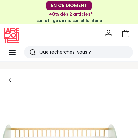
-30€ tous les 100€*
EN CE MOMENT
sur le meuble & la déco
-40% dès 2 articles*
sur le linge de maison et la literie
Voir
mon
La
panie
Redoute
Menu
Rechercher
Derniers
articles
vus