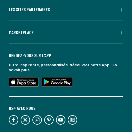
LES SITES PARTENAIRES
MARKETPLACE
RENDEZ-VOUS SUR L'APP
Ultra inspirante, personnalisée, découvrez notre App !
En
savoir plus
lien vers l'app store
lien vers google play
H24 AVEC NOUS
lien vers l'espace réseaux sociaux
lien vers l'espace réseaux sociaux
lien vers l'espace réseaux sociaux
lien vers l'espace réseaux sociaux
lien vers l'espace réseaux sociaux
lien vers le blog la redoute