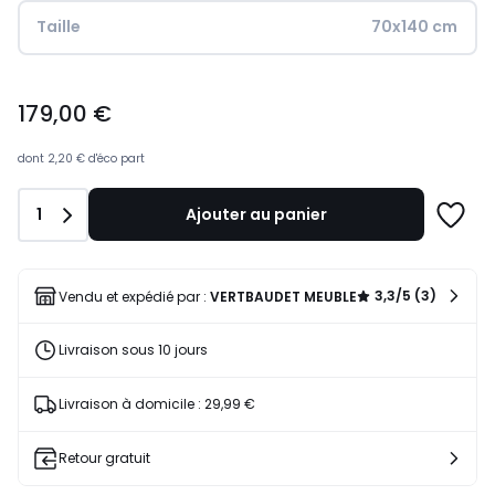
Taille
70x140 cm
179,00
179,00 €
€.
dont
2,20 €
d'éco part
Quantité
1
Ajouter au panier
Ajoute
à
une
liste
3,3/5 (3)
Vendu et expédié par :
VERTBAUDET MEUBLE
Livraison sous 10 jours
Livraison à domicile : 29,99 €
Retour gratuit