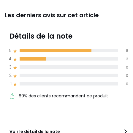
Les derniers avis sur cet article
4,7
Détails de la note
(11)
moyenne des avis
5
8
dans toutes les
4
3
langues
3
0
Informations,
2
0
La Redoute s'engage
1
0
89% des clients
5
8
recommandent ce produit
4
3
89% des clients recommandent ce produit
3
0
2
0
1
0
Voir le détail de la note