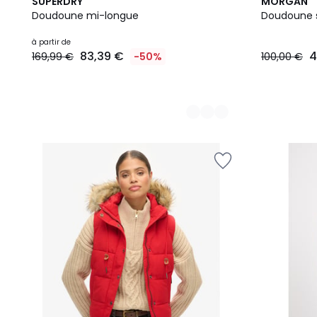
2
SUPERDRY
MORGAN
Couleurs
Doudoune mi-longue
Doudoune s
à partir de
83,39 €
4
169,99 €
-50%
100,00 €