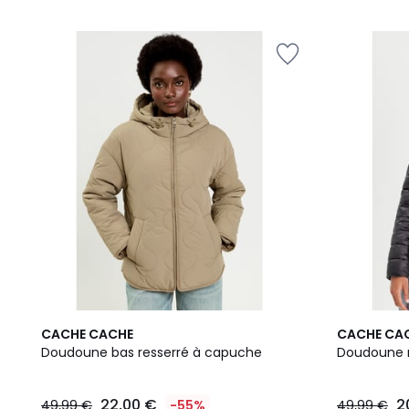
5
CACHE CACHE
CACHE CA
Doudoune bas resserré à capuche
Doudoune r
22,00 €
2
49,99 €
-55%
49,99 €