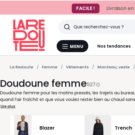
FACILE !
Livraison en
Rechercher
Derniers
Nos tendances
MENU
Menu
articles
La
Redoute
vus
La Redoute
Femme
Vêtements
Manteau, veste
Doudoune femme
527
Doudoune femme pour les matins pressés, les trajets au bureau, 
quand l’air fraîchit et que vous voulez rester bien au chaud sa
pour mieux couvrir, fine sous un manteau ou généreusement mat
Lire plus
enveloppante, col montant, zip pratique, poches bien placées : 
selon vos envies : coupe droite facile à porter, version cintrée p
franches pour réveiller la silhouette. Nous vous proposons des d
Blazer
Trench
agréables à porter, simples à coordonner avec un jean, un pull, 