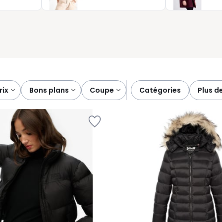
agne dehors comme dedans, sans contrainte.
prix
bons plans
coupe
catégories
plus d