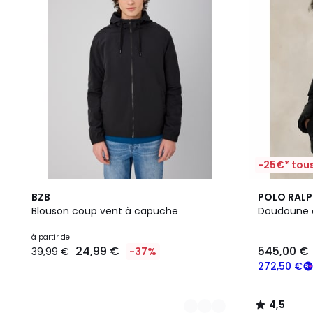
-25€* tous
2
4,5
BZB
POLO RALP
Couleurs
/ 5
Blouson coup vent à capuche
Doudoune 
à partir de
24,99 €
545,00 €
39,99 €
-37%
272,50 €
4,5
/