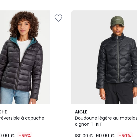
2
CHE
AIGLE
Couleurs
éversible à capuche
Doudoune légère au matela
oignon T-KIT
0,00 €
90,00 €
-59%
180,00 €
-50%