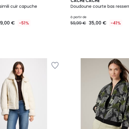
2
CACHE CACHE
Couleurs
imili cuir capuche
Doudoune courte bas resser
à partir de
9,00 €
35,00 €
-51%
59,99 €
-41%