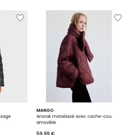
2
MANGO
Couleurs
ssage
Anorak matelassé avec cache-cou
amovible
59,99 €