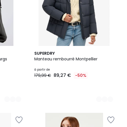
2
SUPERDRY
Couleurs
urgs
Manteau rembourré Montpellier
à partir de
89,27 €
179,99 €
-50%