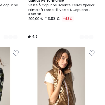
5
4,2
adidas Performance
Couleurs
/ 5
ré capuche
Veste À Capuche Isolante Terrex Xperior
Primaloft Loose Fill Veste À Capuche
Isolante Terrex Xperior Primaloft Loose
à partir de
113,03 €
200,00 €
-43%
Fill
4,2
/
5