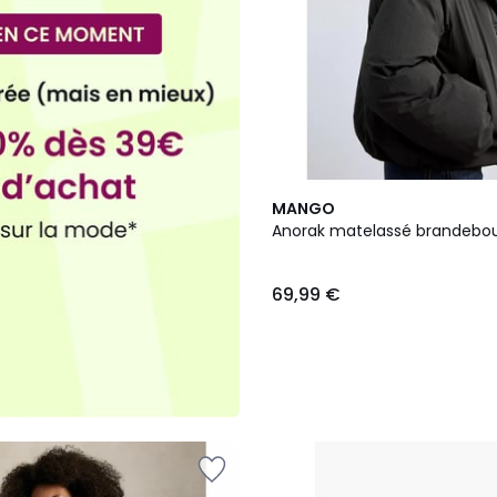
2
MANGO
Couleurs
Anorak matelassé brandebo
69,99 €