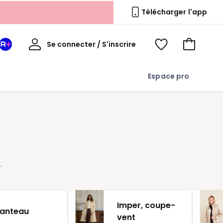
s
Télécharger l'app
Mon
Se connecter / S'inscrire
Mon
Voir
Voir
compte
espace
mes
mon
La
favoris
panier
Espace pro
Redoute
+
Imper, coupe-
anteau
vent