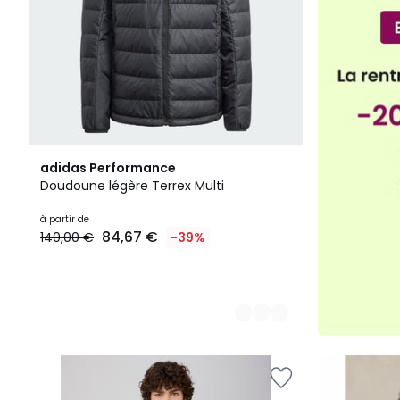
2
adidas Performance
Couleurs
Doudoune légère Terrex Multi
à partir de
84,67 €
140,00 €
-39%