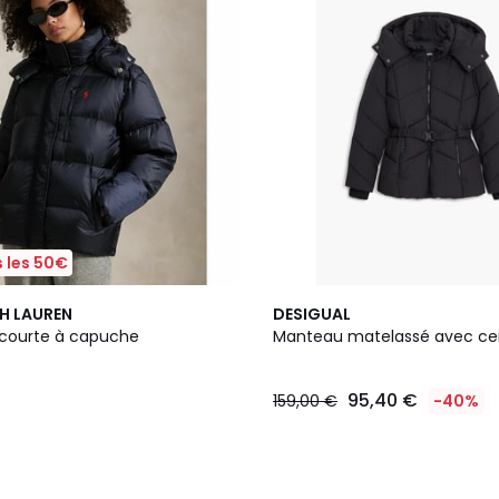
 les 50€
H LAUREN
DESIGUAL
courte à capuche
Manteau matelassé avec ce
95,40 €
159,00 €
-40%