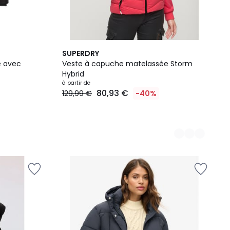
2
SUPERDRY
Couleurs
e avec
Veste à capuche matelassée Storm
Hybrid
à partir de
80,93 €
129,99 €
-40%