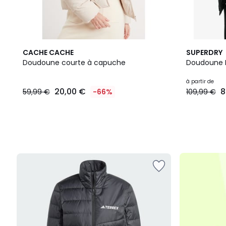
CACHE CACHE
SUPERDRY
Doudoune courte à capuche
Doudoune 
20,00
à partir de
20,00 €
8
59,99 €
-66%
109,99 €
€
au
lieu
de
59,99
€
66%
de
réduction
appliquée.