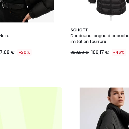
SCHOTT
Noire
Doudoune longue à capuch
imitation fourrure
7,08 €
106,17 €
-20%
200,00 €
-46%