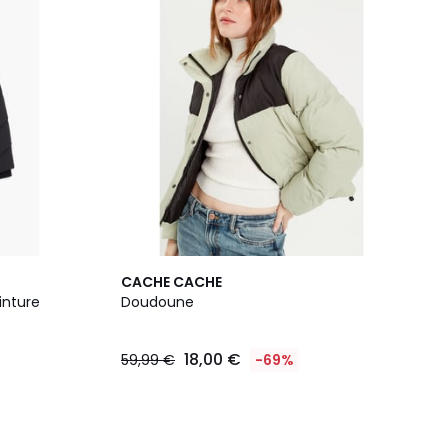
CACHE CACHE
inture
Doudoune
18,00 €
59,99 €
-69%