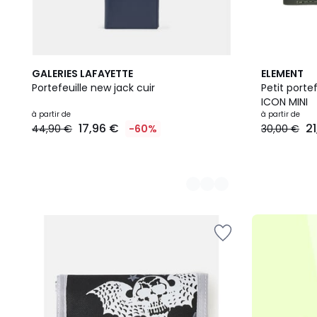
2
3
GALERIES LAFAYETTE
ELEMENT
Couleurs
Couleurs
Portefeuille new jack cuir
Petit portef
ICON MINI
Prix
à partir de
à partir de
17,96 €
2
44,90 €
-60%
30,00 €
à
partir
de
17,96
€
au
lieu
de
44,90
€
60%
de
réduction
appliquée.