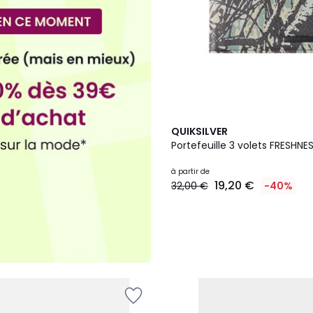
2
QUIKSILVER
Couleurs
Portefeuille 3 volets FRESHNE
à partir de
19,20 €
32,00 €
-40%