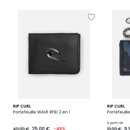
2
RIP CURL
RIP CURL
Couleurs
Portefeuille WAVE RFID 2 en 1
Portefeuill
à partir de
25,00 €
9,
49,99 €
-49%
19,99 €