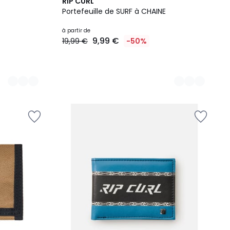
2
RIP CURL
Couleurs
Portefeuille de SURF à CHAINE
à partir de
9,99 €
19,99 €
-50%