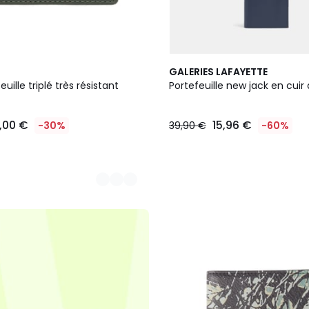
GALERIES LAFAYETTE
euille triplé très résistant
Portefeuille new jack en cuir 
1,00 €
15,96 €
-30%
39,90 €
-60%