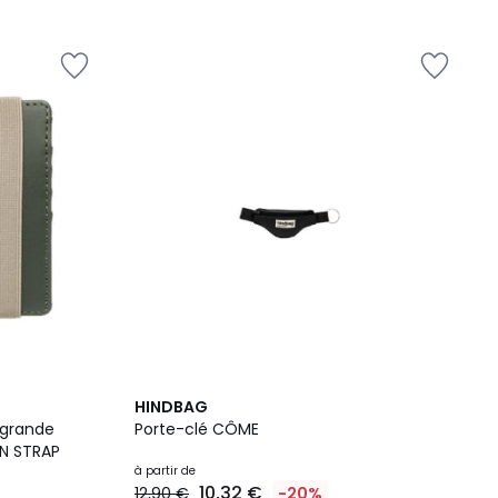
18
HINDBAG
Couleurs
 grande
Porte-clé CÔME
ON STRAP
à partir de
10,32 €
12,90 €
-20%