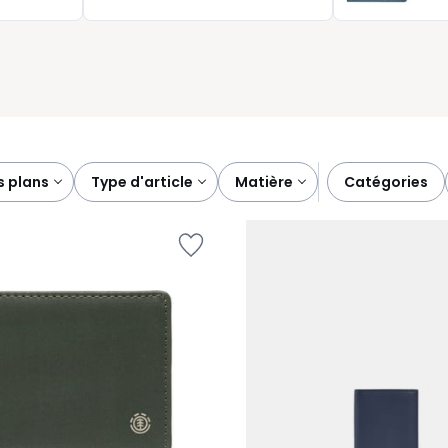
s journées actives, du bureau aux déplacements, jusqu’au
omme pour compléter vos essentiels du quotidien.
s plans
type d'article
matière
catégories