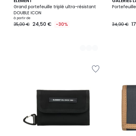
2
2
ELEMENT
GALERIES 
Couleurs
Couleurs
Grand portefeuille triplé ultra-résistant
Portefeuill
DOUBLE ICON
à partir de
24,50 €
1
35,00 €
-30%
34,90 €