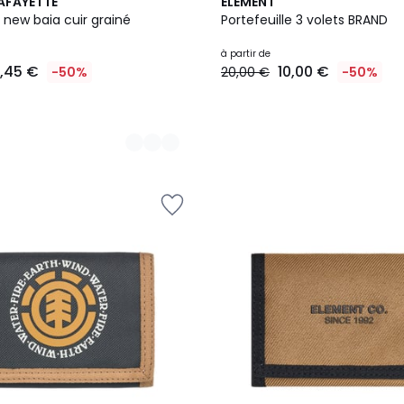
5
LAFAYETTE
ELEMENT
Couleurs
e new baia cuir grainé
Portefeuille 3 volets BRAND
à partir de
7,45 €
10,00 €
-50%
20,00 €
-50%