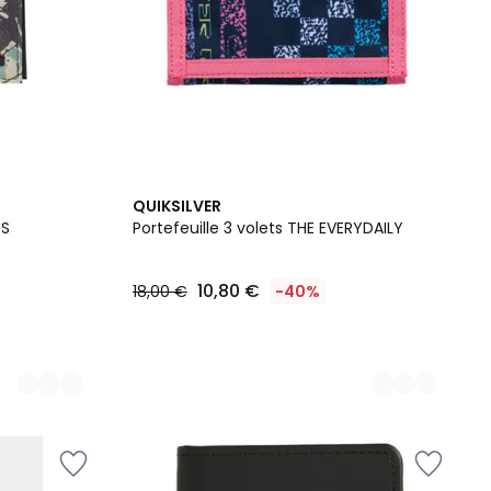
2
QUIKSILVER
Couleurs
SS
Portefeuille 3 volets THE EVERYDAILY
10,80 €
18,00 €
-40%