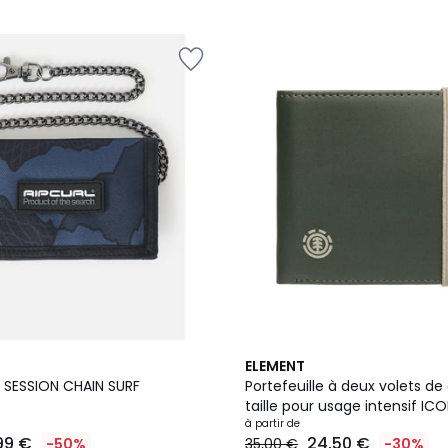
3
ELEMENT
Couleurs
e SESSION CHAIN SURF
Portefeuille à deux volets de
taille pour usage intensif IC
à partir de
99 €
24,50 €
-50%
35,00 €
-30%