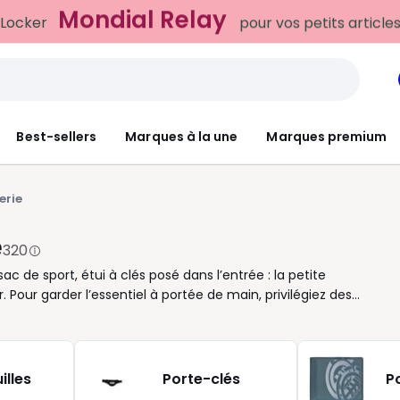
Mondial Relay
 Locker
pour vos petits article
Best-sellers
Marques à la une
Marques premium
erie
e
320
ac de sport, étui à clés posé dans l’entrée : la petite
ur garder l’essentiel à portée de main, privilégiez des
 papiers, porte-cartes fin pour alléger la silhouette, porte-
otidien. Cuir lisse ou grainé, toile, coloris sobres ou plus
Un modèle doté de plusieurs fentes facilite le rangement ; une
plat se fait oublier dans une poche. Pour offrir ou pour vous
illes
Porte-clés
P
ser et agréables en main. L’idée : simplifier l’organisation sans