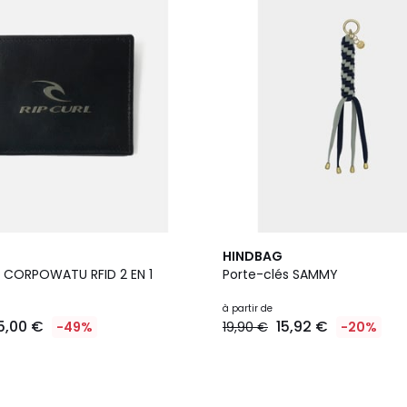
6
HINDBAG
Couleurs
le CORPOWATU RFID 2 EN 1
Porte-clés SAMMY
à partir de
5,00 €
15,92 €
-49%
19,90 €
-20%