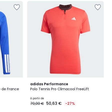
adidas Performance
e de France
Polo Tennis Pro Climacool FreeLift
à partir de
50,63 €
70,00 €
-27%