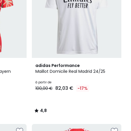
4,8
adidas Performance
/ 5
ayern
Maillot Domicile Real Madrid 24/25
à partir de
82,03 €
100,00 €
-17%
4,8
/
5