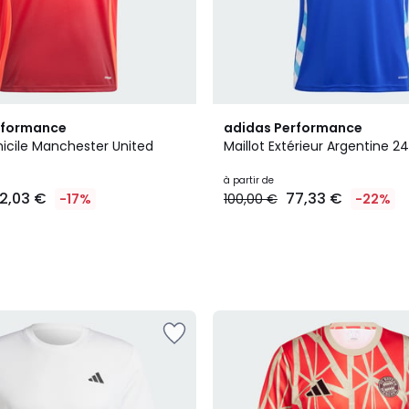
rformance
adidas Performance
micile Manchester United
Maillot Extérieur Argentine 24
à partir de
2,03 €
77,33 €
-17%
100,00 €
-22%