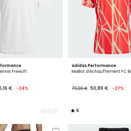
5
rformance
adidas Performance
/
ennis FreeLift
Maillot d’échauffement FC B
5
5,16 €
50,89 €
-24%
70,00 €
-27%
5
/
5