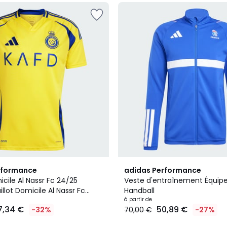
4,8
rformance
adidas Performance
/ 5
icile Al Nassr Fc 24/25
Veste d'entraînement Équip
llot Domicile Al Nassr Fc
Handball
ldo
à partir de
7,34 €
50,89 €
-32%
70,00 €
-27%