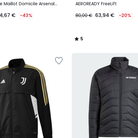
5
 Maillot Domicile Arsenal
AEROREADY FreeLift
entique
4,67 €
63,94 €
-43%
80,00 €
-20%
5
/
5