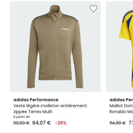
2
4,9
5
adidas Performance
adidas Pe
Couleurs
/ 5
/
Veste légère molleton entièrement
Maillot Dom
5
zippée Terrex Multi
Ronaldo Mai
Prix
à partir de
24/25 Rona
64,07 €
7
90,00 €
-28%
114,90 €
à
partir