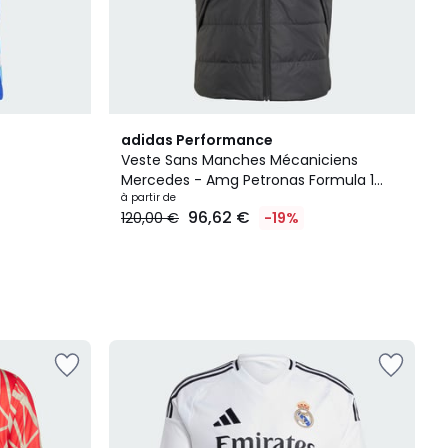
adidas Performance
Veste Sans Manches Mécaniciens
Mercedes - Amg Petronas Formula 1
Team Veste Sans Manches
à partir de
96,62 €
120,00 €
-19%
Mécaniciens Mercedes - Amg Petronas
Formula 1 Team