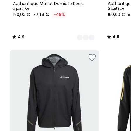
Authentique Maillot Domicile Real
Authentique
Madrid 24/25 Authentique
à partir de
24/25 Auth
à partir de
77,18 €
8
150,00 €
-48%
150,00 €
4,9
4,9
/
/
5
5