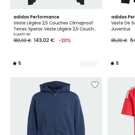
3
5
5
adidas Performance
adidas Pe
Couleurs
/
/
Veste Légère 2,5 Couches Climaproof
Veste De S
5
5
Terrex Xperior Veste Légère 2,5 Couches
Juventus
Climaproof Terrex Xperior
à partir de
143,02 €
64
180,00 €
-20%
85,00 €
5
5
/
/
5
5