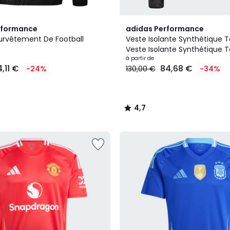
5
4,7
rformance
adidas Performance
Couleurs
/ 5
urvêtement De Football
Veste Isolante Synthétique Te
Veste Isolante Synthétique Te
à partir de
,11 €
84,68 €
-24%
130,00 €
-34%
4,7
/
5