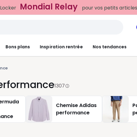
 Locker
pour vos petits article
Bons plans
Inspiration rentrée
Nos tendances
ance
erformance
1307
bermuda
Chemise Adidas
P
performance
p
mance