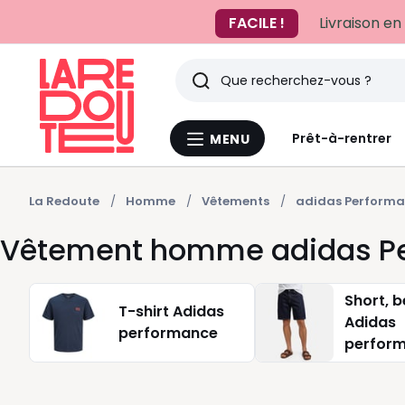
FACILE !
Livraison en
Rechercher
Derniers
Prêt-à-rentrer
MENU
Menu
articles
La
Redoute
vus
La Redoute
Homme
Vêtements
adidas Perform
Vêtement homme adidas P
Short, 
T-shirt Adidas
Adidas
performance
perfor