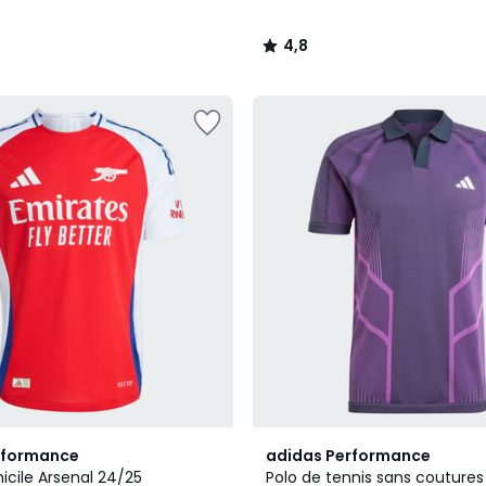
4,8
/
5
5
rformance
adidas Performance
/
icile Arsenal 24/25
Polo de tennis sans coutures