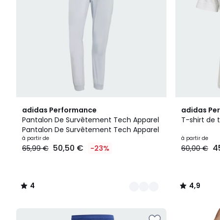
2
4
2
4,9
adidas Performance
adidas Pe
Couleurs
/
Couleurs
/ 5
Pantalon De Survêtement Tech Apparel
T-shirt de t
5
Pantalon De Survêtement Tech Apparel
à partir de
à partir de
50,50 €
4
65,99 €
-23%
60,00 €
4
4,9
/
/
5
5