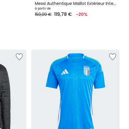
Messi Authentique Maillot Extérieur Inter
Miami Cf 25/26 Messi Authentique
à partir de
119,78 €
150,00 €
-20%