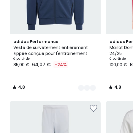
2
4,8
4,8
adidas Performance
adidas Pe
Couleurs
/ 5
/ 5
Veste de survêtement entièrement
Maillot Do
zippée conçue pour l'entraînement
24/25
à partir de
à partir de
64,07 €
8
85,00 €
-24%
100,00 €
4,8
4,8
/
/
5
5