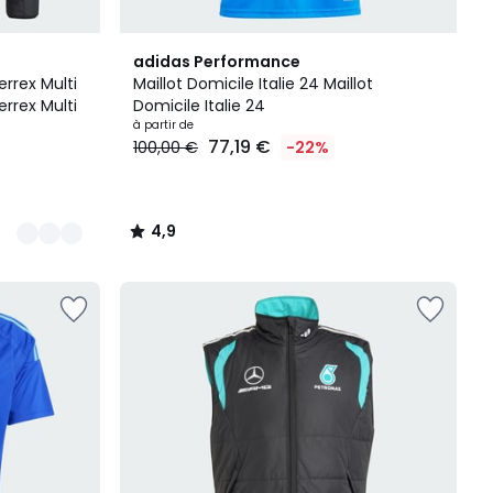
4,9
adidas Performance
/ 5
rrex Multi
Maillot Domicile Italie 24 Maillot
rrex Multi
Domicile Italie 24
à partir de
77,19 €
100,00 €
-22%
4,9
/
5