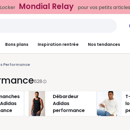
Mondial Relay
 Locker
pour vos petits article
Bons plans
Inspiration rentrée
Nos tendances
s Performance
ormance
628
 manches
Débardeur
T
 Adidas
Adidas
l
mance
performance
p