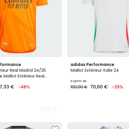
rformance
adidas Performance
érieur Real Madrid 24/25
Maillot Extérieur Italie 24
 Maillot Extérieur Real
25 Authentique
à partir de
7,33 €
70,60 €
-48%
100,00 €
-29%