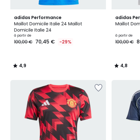
4,9
2
4,8
adidas Performance
adidas Pe
/ 5
Couleurs
/ 5
Maillot Domicile Italie 24 Maillot
Maillot Dom
Domicile Italie 24
à partir de
à partir de
70,45 €
8
100,00 €
-29%
100,00 €
4,9
4,8
/
/
5
5