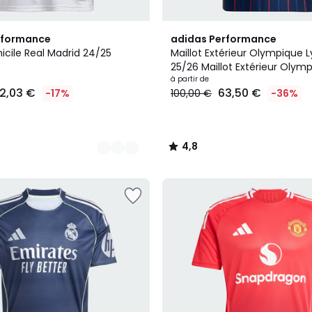
4,8
rformance
adidas Performance
/ 5
icile Real Madrid 24/25
Maillot Extérieur Olympique 
25/26 Maillot Extérieur Olym
Lyonnais 25/26
à partir de
2,03 €
63,50 €
-17%
100,00 €
-36%
4,8
/
5