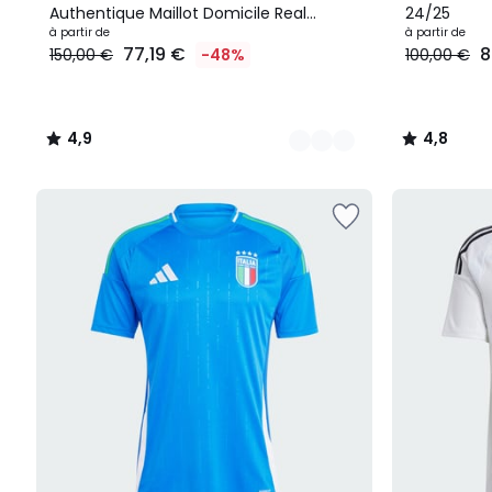
Authentique Maillot Domicile Real
24/25
Madrid 24/25 Authentique
à partir de
à partir de
77,19 €
8
150,00 €
-48%
100,00 €
4,9
4,8
/
/
5
5