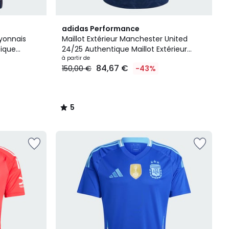
5
adidas Performance
/
Lyonnais
Maillot Extérieur Manchester United
5
pique
24/25 Authentique Maillot Extérieur
Manchester United 24/25 Authentique
à partir de
84,67 €
150,00 €
-43%
5
/
5