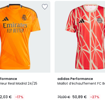
5
rformance
adidas Performance
/
érieur Real Madrid 24/25
Maillot d’échauffement FC B
5
2,03 €
50,89 €
-17%
70,00 €
-27%