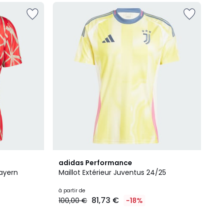
5
adidas Performance
/
ayern
Maillot Extérieur Juventus 24/25
5
à partir de
81,73 €
100,00 €
-18%