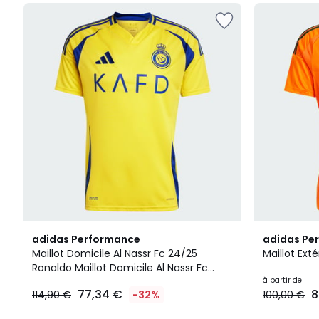
5
2
4,9
adidas Performance
adidas Pe
/
Couleurs
/ 5
Maillot Domicile Al Nassr Fc 24/25
Maillot Ext
5
Ronaldo Maillot Domicile Al Nassr Fc
77,34
24/25 Ronaldo
à partir de
77,34 €
8
114,90 €
-32%
100,00 €
€
au