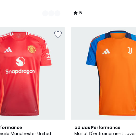
5
/
5
2
4,8
rformance
adidas Performance
Couleurs
/ 5
micile Manchester United
Maillot D'entraînement Juven