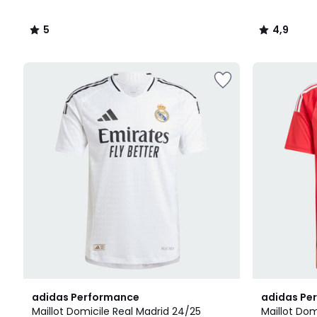
lieu
de
5
4,9
114,90
/
/
€
5
5
32%
de
réduction
appliquée.
2
4,9
4,8
adidas Performance
adidas Pe
Couleurs
/ 5
/ 5
Maillot Domicile Real Madrid 24/25
Maillot Do