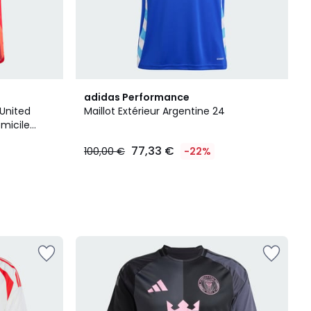
adidas Performance
 United
Maillot Extérieur Argentine 24
micile
thentique
77,33 €
100,00 €
-22%