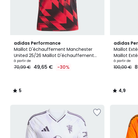
5
4,9
adidas Performance
adidas Pe
/
/ 5
Maillot D'échauffement Manchester
Maillot Ext
5
United 25/26 Maillot D'échauffement
Maillot Ext
Manchester United 25/26
à partir de
à partir de
49,65 €
8
70,99 €
-30%
100,00 €
5
4,9
/
/
5
5