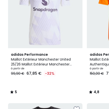
5
2
4,8
adidas Performance
adidas Pe
/
Couleurs
/ 5
Maillot Extérieur Manchester United
Maillot Ext
5
25/26 Maillot Extérieur Manchester
Authentique
United 25/26
à partir de
Madrid 24/
à partir de
67,85 €
7
99,90 €
-32%
150,00 €
5
4,8
/
/
5
5