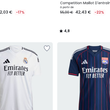
Competition Maillot D'entra
Juventus Tiro 24 Competitio
à partir de
2,03 €
42,43 €
-17%
55,00 €
-22%
4,8
/
5