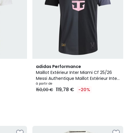
adidas Performance
Maillot Extérieur Inter Miami Cf 25/26
Messi Authentique Maillot Extérieur Inter
Miami Cf 25/26 Messi Authentique
à partir de
119,78 €
150,00 €
-20%