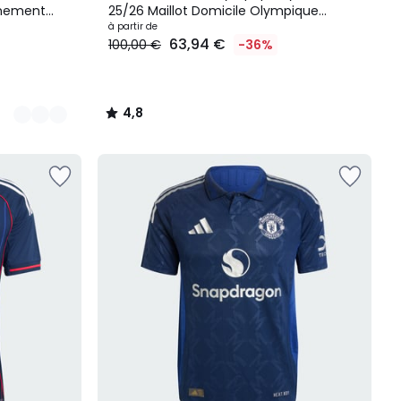
înement
25/26 Maillot Domicile Olympique
n
Lyonnais 25/26
à partir de
63,94 €
100,00 €
-36%
4,8
/
5