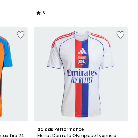
5
/
5
4,8
adidas Performance
/ 5
tus Tiro 24
Maillot Domicile Olympique Lyonnais