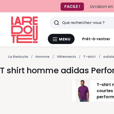
FACILE !
Livraison en
Rechercher
Derniers
Prêt-à-rentrer
MENU
Menu
articles
La
Redoute
vus
La Redoute
Homme
Vêtements
T-shirt
adida
T shirt homme adidas Perf
T-shirt
courtes
perfor