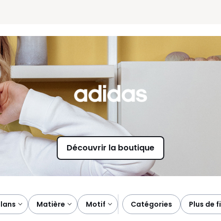
Découvrir la boutique
plans
matière
motif
catégories
plus de f