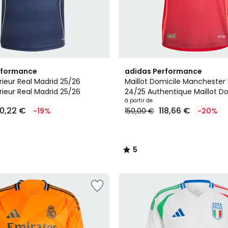
5
rformance
adidas Performance
/
érieur Real Madrid 25/26
Maillot Domicile Manchester
5
érieur Real Madrid 25/26
24/25 Authentique Maillot Do
Manchester United 24/25 Au
à partir de
0,22 €
118,66 €
-19%
150,00 €
-20%
5
/
5