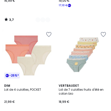
16,99 €
19,00 €
17,10 €
3,7
/
5
-25%*
5
2
DIM
VERTBAUDET
/
Lot de 4 culottes, POCKET
Lot de 7 culottes fruits d'été en
Couleurs
5
coton bio
21,99 €
18,99 €