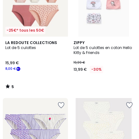
-25€* tous les 50€
5
LA REDOUTE COLLECTIONS
ZIPPY
/
Lot de 5 culottes
Lot de 5 culottes en coton Hello
5
Kitty & Friends
15,99 €
19,99 €
8,00 €
13,99 €
-30%
5
/
5