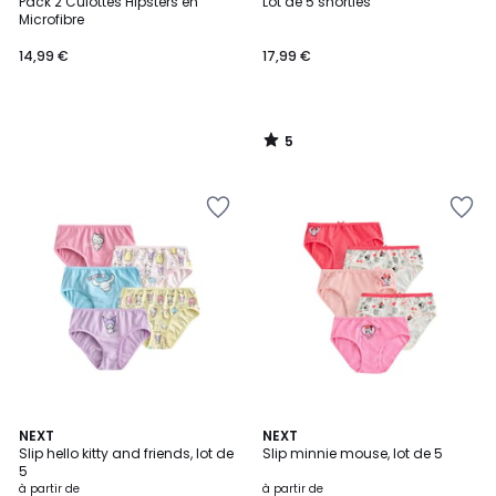
/
Pack 2 Culottes Hipsters en
Lot de 5 shorties
5
Microfibre
14,99 €
17,99 €
5
/
5
NEXT
NEXT
Slip hello kitty and friends, lot de
Slip minnie mouse, lot de 5
5
à partir de
à partir de