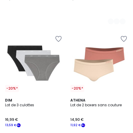
-20%*
-20%*
3,8
5
DIM
ATHENA
/ 5
/
Lot de 3 culottes
Lot de 2 boxers sans couture
5
16,99 €
14,90 €
13,59 €
11,92 €