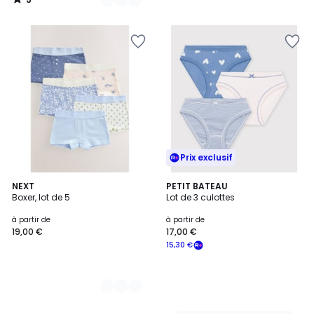
/
5
Prix exclusif
2
NEXT
PETIT BATEAU
Boxer, lot de 5
Lot de 3 culottes
Couleurs
à partir de
à partir de
19,00 €
17,00 €
15,30 €