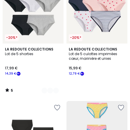
-20%*
-20%*
5
2
LA REDOUTE COLLECTIONS
LA REDOUTE COLLECTIONS
/
Lot de 5 shorties
Lot de 5 culottes imprimées
Couleurs
5
cœur, marinière et unies
17,99 €
15,99 €
14,39 €
12,79 €
5
/
5