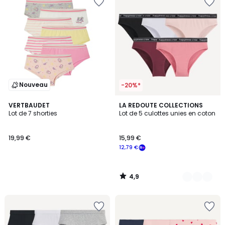
Nouveau
-20%*
4,9
VERTBAUDET
2
LA REDOUTE COLLECTIONS
/ 5
Lot de 7 shorties
Lot de 5 culottes unies en coton
Couleurs
19,99 €
15,99 €
12,79 €
4,9
/
5