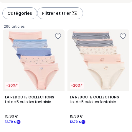
Catégories
Filtrer et trier
260 articles
-20%*
-20%*
LA REDOUTE COLLECTIONS
LA REDOUTE COLLECTIONS
Lot de 5 culottes fantaisie
Lot de 5 culottes fantaisie
15,99
15,99 €
15,99 €
€
12,79 €
12,79 €
souscrivez
à