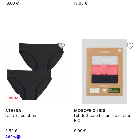
19,00 €
19,00 €
-20%*
ATHENA
4
MONOPRIX KIDS
Lot de 2 culottes
Lot de 3 culottes unis en coton
Couleurs
BIO
9,50 €
9,99 €
7,60 €