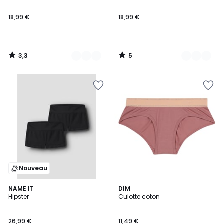
5
18,99 €
18,99 €
3,3
5
/
/
5
5
Nouveau
NAME IT
2
DIM
Hipster
Culotte coton
Couleurs
26,99 €
11,49 €