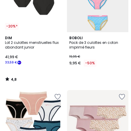
-20%*
4,8
DIM
BOBOLI
/ 5
Lot 2 culottes menstruelles flux
Pack de 3 culottes en coton
abondant junior
imprimé fleurs
41,99 €
19,95 €
33,59 €
9,95 €
-50%
4,8
/
5