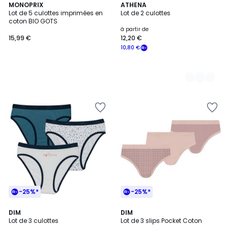
MONOPRIX
2
ATHENA
Lot de 5 culottes imprimées en
Lot de 2 culottes
Couleurs
coton BIO GOTS
à partir de
15,99 €
12,20 €
10,80 €
-25%*
-25%*
3,3
5
14
DIM
3
DIM
/ 5
/
Lot de 3 culottes
Lot de 3 slips Pocket Coton
Couleurs
Couleurs