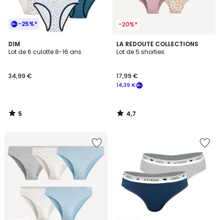
-25%*
-20%*
5
4,7
DIM
LA REDOUTE COLLECTIONS
/
/ 5
Lot de 6 culotte 8-16 ans
Lot de 5 shorties
5
34,99 €
17,99 €
14,39 €
5
4,7
/
/
5
5