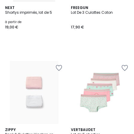
NEXT
FREEGUN
Shortys imprimés, lot de 5
Lot De 3 Culottes Coton
à partir de
19,00 €
17,90 €
5
ZIPPY
VERTBAUDET