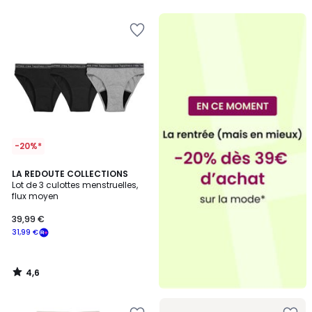
-20%*
4,6
LA REDOUTE COLLECTIONS
/ 5
Lot de 3 culottes menstruelles,
flux moyen
39,99 €
31,99 €
4,6
/
5