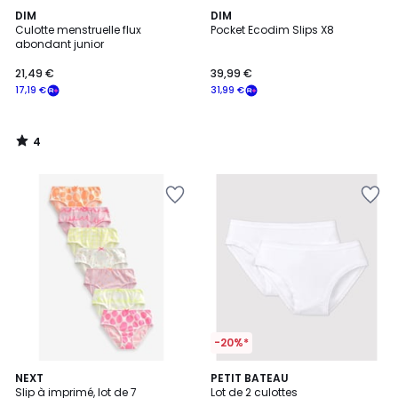
4
DIM
DIM
/
Culotte menstruelle flux
Pocket Ecodim Slips X8
5
abondant junior
21,49 €
39,99 €
17,19 €
31,99 €
4
/
5
-20%*
NEXT
PETIT BATEAU
Slip à imprimé, lot de 7
Lot de 2 culottes