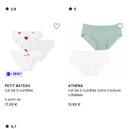
3,8
5
/
/
5
5
-25%*
4,7
PETIT BATEAU
ATHENA
/ 5
Lot de 3 culottes
Lot de 2 culottes sans couture
côtelées
à partir de
17,00 €
13,90 €
4,7
/