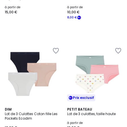
à partir de
à partir de
15,00 €
10,00 €
8,00 €
Prix exclusif
3,7
6
DIM
PETIT BATEAU
/ 5
Lot de 3 Culottes Coton fille Les
Lot de 3 culottes, taille haute
Couleurs
Pockets Ecodim
à partir de