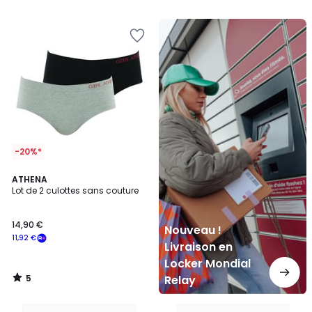
5
Nouveau
!
Livraison
en
Locker
Mondial
Relay
-20%*
5
ATHENA
/
Lot de 2 culottes sans couture
5
14,90 €
Nouveau !
11,92 €
Livraison en
Locker Mondial
5
Relay
/
5