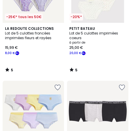
-25€* tous les 50€
-20%*
5
5
LA REDOUTE COLLECTIONS
PETIT BATEAU
/
/
Lot de 5 culottes froncées
Lot de 5 culottes imprimées
5
5
imprimées fleurs et rayées
coeurs
à partir de
15,99 €
25,00 €
8,00 €
20,00 €
5
5
/
/
5
5