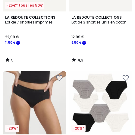
-25€* tous les 50€
5
4,3
LA REDOUTE COLLECTIONS
LA REDOUTE COLLECTIONS
/
/ 5
Lot de 7 shorties imprimés
Lot de 3 shorties unis en coton
5
22,99 €
12,99 €
11,50 €
6,50 €
5
4,3
/
/
5
5
-20%*
-20%*