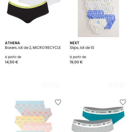
3
ATHENA
6
NEXT
Boxers, lot de 2, MICRO RECYCLE
Slips, lot de 10
Couleurs
Couleurs
à partir de
à partir de
14,50 €
19,00 €