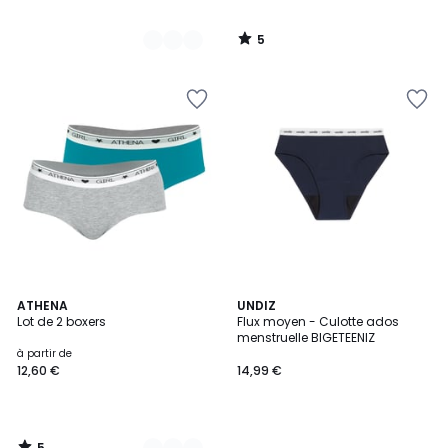
5
/
5
5
3
ATHENA
UNDIZ
/
Lot de 2 boxers
Flux moyen - Culotte ados
Couleurs
5
menstruelle BIGETEENIZ
à partir de
12,60 €
14,99 €
5