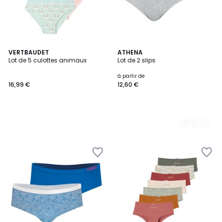
VERTBAUDET
2
ATHENA
Lot de 5 culottes animaux
Lot de 2 slips
Couleurs
à partir de
16,99 €
12,60 €