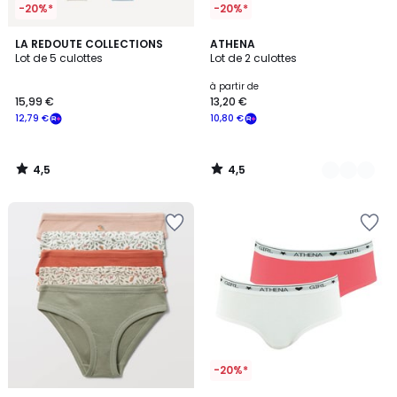
-20%*
-20%*
4,5
4,5
LA REDOUTE COLLECTIONS
2
ATHENA
/ 5
/ 5
Lot de 5 culottes
Lot de 2 culottes
Couleurs
à partir de
15,99 €
13,20 €
12,79 €
10,80 €
4,5
4,5
/
/
5
5
-20%*