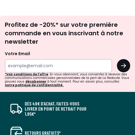
Inscription
Profitez de -20%* sur votre première
newsletter
commande en vous inscrivant à notre
newsletter
Votre Email
OK
*Voir conditions de l'offre
. En vous abonnant, vous consentez à recevoir des
communications commerciales personnalisées de la part de La Redoute. Vous
pouvez vous
désabonner
à tout moment. Pour en savoir plus, consultez
notre politique de confidentialité.
DÈS 49€ D’ACHAT, FAITES-VOUS
LIVRER EN POINT DE RETRAIT POUR
1,95€*
RETOURS GRATUITS*