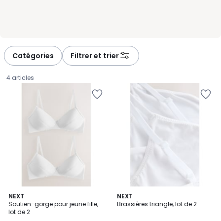
Catégories
Filtrer et trier
4 articles
2
NEXT
NEXT
Soutien-gorge pour jeune fille,
Brassières triangle, lot de 2
Couleurs
lot de 2
22,00