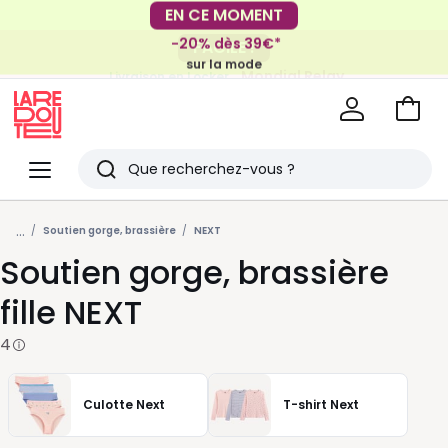
EN CE MOMENT
-20% dès 39€*
FACILE !
sur la mode
Mondial Relay
Livraison en Locker
pour vos petits articles
Voir
mon
La
panie
Redoute
Menu
Rechercher
Derniers
...
articles
Soutien gorge, brassière
NEXT
Soutien gorge, brassière
vus
fille NEXT
4
Culotte Next
T-shirt Next