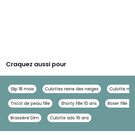
Craquez aussi pour
Slip 18 mois
Culottes reine des neiges
Culotte men
Tricot de peau fille
Shorty fille 10 ans
Boxer fille 3 
Brassière Dim
Culotte ado 16 ans