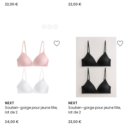
22,00 €
22,00 €
€.
1
NEXT
5
NEXT
/
Soutien-gorge pour jeune fille,
Soutien-gorge pour jeune fille,
Couleurs
5
lot de 2
lot de 2
24,00 €
23,00 €