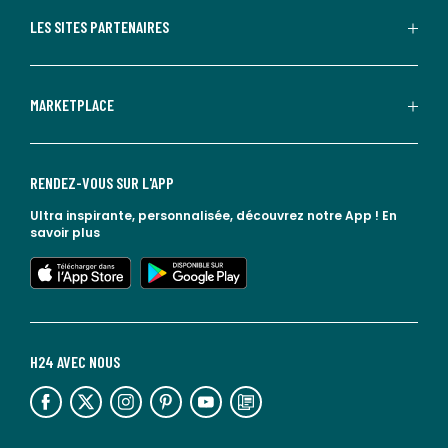
LES SITES PARTENAIRES
MARKETPLACE
RENDEZ-VOUS SUR L'APP
Ultra inspirante, personnalisée, découvrez notre App !
En
savoir plus
lien vers l'app store
lien vers google play
H24 AVEC NOUS
lien vers l'espace réseaux sociaux
lien vers l'espace réseaux sociaux
lien vers l'espace réseaux sociaux
lien vers l'espace réseaux sociaux
lien vers l'espace réseaux sociaux
lien vers le blog la redoute