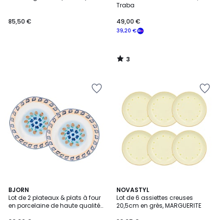
5
Traba
85,50 €
49,00 €
39,20 €
3
/
5
BJORN
NOVASTYL
Lot de 2 plateaux & plats à four
Lot de 6 assiettes creuses
en porcelaine de haute qualité
20,5cm en grès, MARGUERITE
(grade a), peinte à la main,