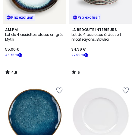
Prix exclusif
Prix exclusif
4,9
5
AM.PM
LA REDOUTE INTERIEURS
/ 5
/
Lot de 4 assiettes plates en grès
Lot de 4 assiettes à dessert
5
Mytili
motif rayons, Bowlia
55,00 €
34,99 €
46,75 €
27,99 €
4,9
5
/
/
5
5