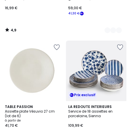
16,99 €
59,00 €
41,30 €
4,9
/
5
Prix exclusif
5
4,9
6
TABLE PASSION
LA REDOUTE INTERIEURS
/
/ 5
Assiette plate Vésuvio 27 cm
Service de 18 assiettes en
Couleurs
5
(lot de 6)
porcelaine, Sienna
à partir de
41,70 €
109,99 €