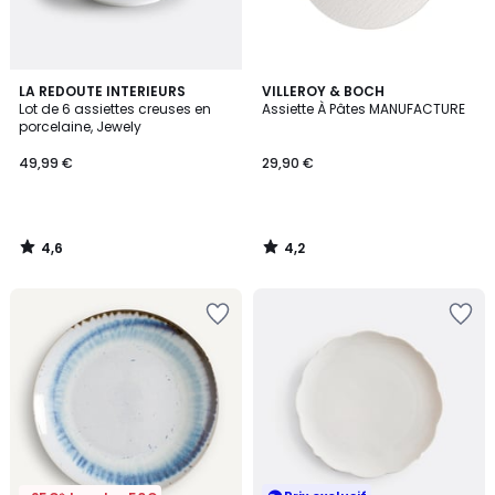
4,6
4,2
LA REDOUTE INTERIEURS
VILLEROY & BOCH
/ 5
/ 5
Lot de 6 assiettes creuses en
Assiette À Pâtes MANUFACTURE
porcelaine, Jewely
49,99 €
29,90 €
4,6
4,2
/
/
5
5