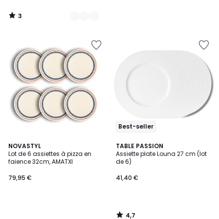
3
/
5
Best-seller
4,7
NOVASTYL
TABLE PASSION
/ 5
Lot de 6 assiettes à pizza en
Assiette plate Louna 27 cm (lot
faience 32cm, AMATXI
de 6)
79,95 €
41,40 €
4,7
/