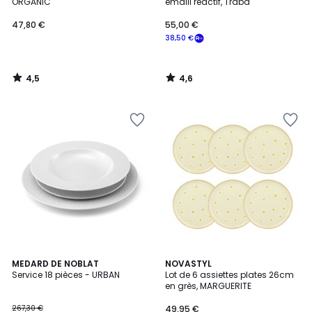
ORGANIC
émaill réactif, Traba
47,80 €
55,00 €
38,50 €
4,5
4,6
/
/
5
5
5
MEDARD DE NOBLAT
NOVASTYL
/
Service 18 pièces - URBAN
Lot de 6 assiettes plates 26cm
5
en grès, MARGUERITE
267,30 €
49,95 €