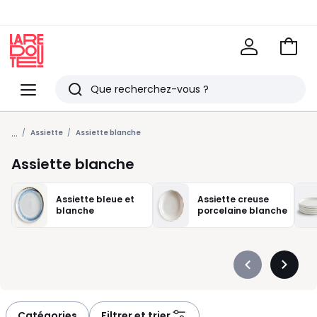
Voir
mon
La
panie
Redoute
Menu
Rechercher
Derniers
...
articles
Assiette
Assiette blanche
vus
Assiette blanche
Assiette bleue et
Assiette creuse
blanche
porcelaine blanche
Précédent
Suivan
-
-
défiler
défiler
à
à
Catégories
Filtrer et trier