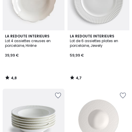
4,8
4,7
LA REDOUTE INTERIEURS
LA REDOUTE INTERIEURS
/ 5
/ 5
Lot 4 assiettes creuses en
Lot de 6 assiettes plates en
porcelaine, Hirène
porcelaine, Jewely
39,99 €
59,99 €
4,8
4,7
/
/
5
5