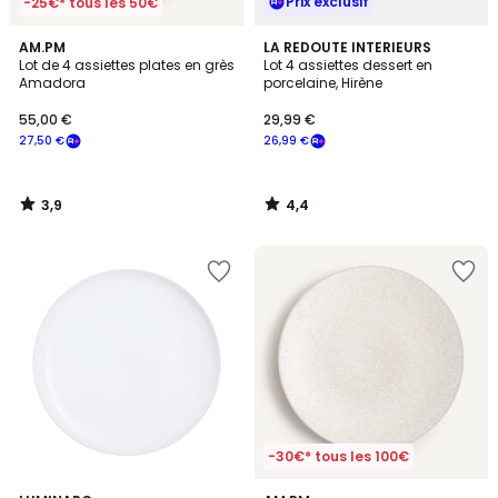
Prix exclusif
-25€* tous les 50€
3,9
4,4
AM.PM
LA REDOUTE INTERIEURS
/ 5
/ 5
Lot de 4 assiettes plates en grès
Lot 4 assiettes dessert en
Amadora
porcelaine, Hirène
55,00 €
29,99 €
27,50 €
26,99 €
3,9
4,4
/
/
5
5
-30€* tous les 100€