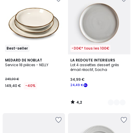
Best-seller
-30€* tous les 100€
4,2
MEDARD DE NOBLAT
2
LA REDOUTE INTERIEURS
/ 5
Service 18 pièces - NELLY
Lot 4 assiettes dessert grès
Couleurs
émail réactif, Sacha
249,00 €
34,99 €
24,49 €
149,40 €
-40%
4,2
/
5