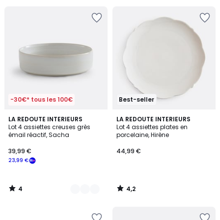
pour
payer
à
la
place
27,99
€.
-30€* tous les 100€
Best-seller
4
4,2
3
LA REDOUTE INTERIEURS
LA REDOUTE INTERIEURS
/
/ 5
Lot 4 assiettes creuses grès
Lot 4 assiettes plates en
Couleurs
5
émail réactif, Sacha
porcelaine, Hirène
39,99 €
44,99 €
23,99 €
4
4,2
/
/
5
5