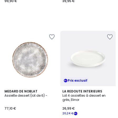
NAPOLI
99,90 €
39,95 €
Prix exclusif
4,5
MEDARD DE NOBLAT
LA REDOUTE INTERIEURS
/ 5
Assiette dessert (lot de 6) -
Lot 4 assiettes à dessert en
grès, Elinor
77,10 €
26,99 €
20,24 €