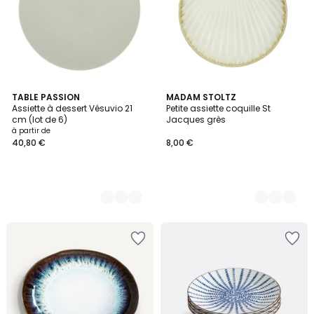
5
TABLE PASSION
3
MADAM STOLTZ
Assiette à dessert Vésuvio 21
Petite assiette coquille St
Couleurs
Couleurs
cm (lot de 6)
Jacques grès
à partir de
40,80 €
8,00 €