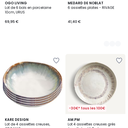
OGO LIVING
4
MEDARD DE NOBLAT
Lot de 6 bols en porcelaine
6 assiettes plates - RIVAGE
Couleurs
10cm, URUS
69,95 €
41,40 €
-30€* tous les 100€
4,5
4,6
KARE DESIGN
AM.PM
/ 5
/ 5
Lot de 4 assiettes creuses,
Lot 4 assiettes creuses grès