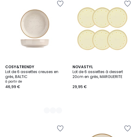
5
COSY&TRENDY
NOVASTYL
Lot de 6 assiettes creuses en
Lot de 6 assiettes à dessert
Couleurs
grès, BALTIC
20cm en grès, MARGUERITE
à partir de
46,99 €
29,95 €