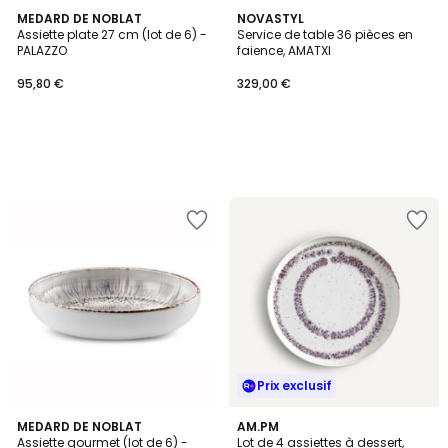
MEDARD DE NOBLAT
NOVASTYL
Assiette plate 27 cm (lot de 6) -
Service de table 36 pièces en
PALAZZO
faience, AMATXI
95,80 €
329,00 €
Prix exclusif
3
MEDARD DE NOBLAT
AM.PM
/
Assiette gourmet (lot de 6) -
Lot de 4 assiettes à dessert,