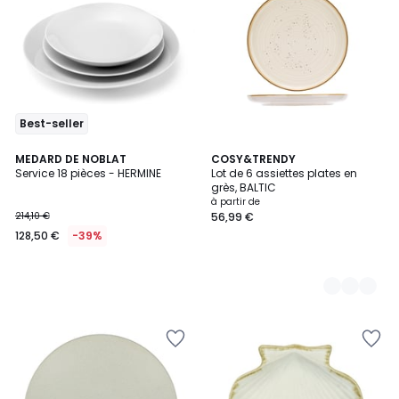
Best-seller
MEDARD DE NOBLAT
5
COSY&TRENDY
Service 18 pièces - HERMINE
Lot de 6 assiettes plates en
Couleurs
grès, BALTIC
à partir de
214,10 €
56,99 €
128,50 €
-39%