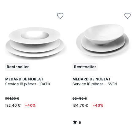
5
Best-seller
Best-seller
5
MEDARD DE NOBLAT
MEDARD DE NOBLAT
/
Service 18 pièces - BATIK
Service 18 pièces - SVEN
5
304,00 €
224,50 €
182,40 €
-40%
134,70 €
-40%
5
/
5