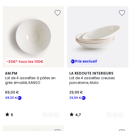
5
Prix exclusif
-30€* tous les 100€
5
4,7
3
AM.PM
2
LA REDOUTE INTERIEURS
/
/ 5
Lot de 4 assiettes à pâtes en
Lot de 4 assiettes creuses
Couleurs
Couleurs
5
grès émaillé, KANSO
porcelaine, Malo
69,00 €
29,99 €
48,30 €
26,99 €
5
4,7
/
/
5
5