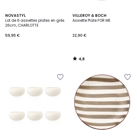
4,8
NOVASTYL
VILLEROY & BOCH
/ 5
Lot de 6 assiettes plates en grès
Assiette Plate FOR ME
26cm, CHARLOTTE
59,95 €
22,90 €
4,8
/
5