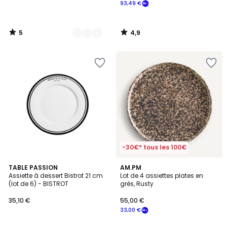
93,49 €
5
4,9
/
/
5
5
-30€* tous les 100€
3,7
TABLE PASSION
AM.PM
/ 5
Assiette à dessert Bistrot 21 cm
Lot de 4 assiettes plates en
(lot de 6) - BISTROT
grès, Rusty
35,10 €
55,00 €
33,00 €