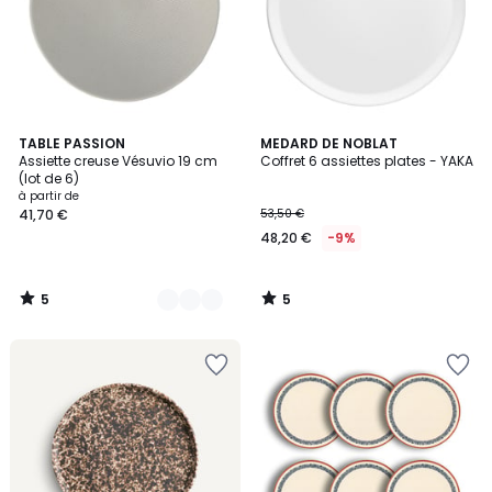
5
5
5
TABLE PASSION
MEDARD DE NOBLAT
/
/
Assiette creuse Vésuvio 19 cm
Coffret 6 assiettes plates - YAKA
Couleurs
5
5
(lot de 6)
à partir de
41,70 €
53,50 €
48,20 €
-9%
5
5
/
/
5
5