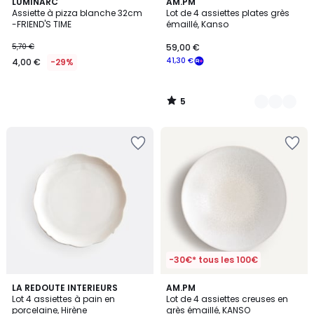
5
LUMINARC
3
AM.PM
/
Assiette à pizza blanche 32cm
Lot de 4 assiettes plates grès
Couleurs
5
-FRIEND'S TIME
émaillé, Kanso
5,70 €
59,00 €
41,30 €
4,00 €
-29%
5
/
5
-30€* tous les 100€
4,9
LA REDOUTE INTERIEURS
3
AM.PM
/ 5
Lot 4 assiettes à pain en
Lot de 4 assiettes creuses en
Couleurs
porcelaine, Hirène
grès émaillé, KANSO