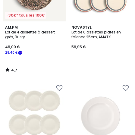
-30€* tous les 100€
4,7
AM.PM
NOVASTYL
/ 5
Lot de 4 assiettes à dessert
Lot de 6 assiettes plates en
grès, Rusty
faïence 25cm, AMATXI
49,00 €
59,95 €
29,40 €
4,7
/
5