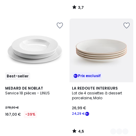
3,7
/
5
Prix exclusif
Best-seller
4,5
MEDARD DE NOBLAT
3
LA REDOUTE INTERIEURS
/ 5
Service 18 pièces - LINUS
Lot de 4 assiettes à dessert
Couleurs
porcelaine, Malo
278,30 €
26,99 €
24,29 €
167,00 €
-39%
4,5
/