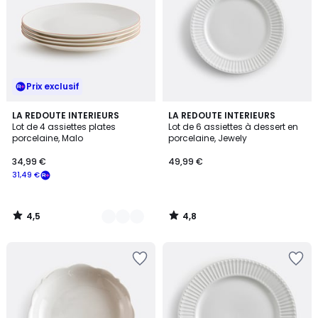
Prix exclusif
4,5
4,8
3
LA REDOUTE INTERIEURS
LA REDOUTE INTERIEURS
/ 5
/ 5
Lot de 4 assiettes plates
Lot de 6 assiettes à dessert en
Couleurs
porcelaine, Malo
porcelaine, Jewely
34,99 €
49,99 €
31,49 €
4,5
4,8
/
/
5
5