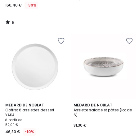
160,40 €
-39%
5
/
5
3
3
MEDARD DE NOBLAT
MEDARD DE NOBLAT
/
Coffret 6 assiettes dessert -
Assiette salade et pâtes (lot de
Couleurs
5
YAKA
6) -
à partir de
52,00 €
81,30 €
46,80 €
-10%