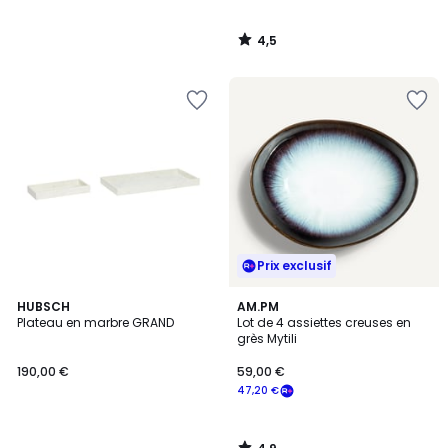
4,5
/
5
Prix exclusif
4,9
HUBSCH
AM.PM
/ 5
Plateau en marbre GRAND
Lot de 4 assiettes creuses en
grès Mytili
190,00 €
59,00 €
47,20 €