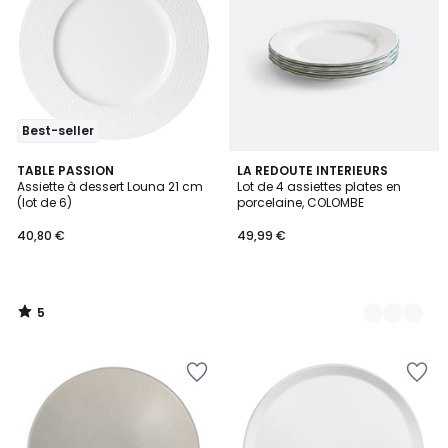
Best-seller
5
TABLE PASSION
2
LA REDOUTE INTERIEURS
/
Assiette à dessert Louna 21 cm
Lot de 4 assiettes plates en
Couleurs
5
(lot de 6)
porcelaine, COLOMBE
40,80 €
49,99 €
5
/
5