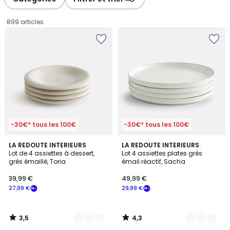
gauche
droite
899 articles
-30€* tous les 100€
-30€* tous les 100€
3,5
4,3
2
LA REDOUTE INTERIEURS
3
LA REDOUTE INTERIEURS
/ 5
/ 5
Lot de 4 assiettes à dessert,
Lot 4 assiettes plates grès
Couleurs
Couleurs
grès émaillé, Toria
émail réactif, Sacha
39,99
39,99 €
49,99 €
€
27,99 €
29,99 €
souscrivez
à
notre
3,5
4,3
programme
/
/
5
5