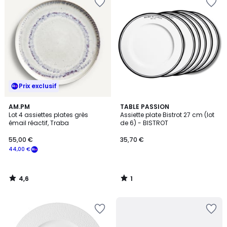
Prix exclusif
4,6
1
AM.PM
TABLE PASSION
/ 5
/
Lot 4 assiettes plates grès
Assiette plate Bistrot 27 cm (lot
5
émail réactif, Traba
de 6) - BISTROT
55,00 €
35,70 €
44,00 €
4,6
1
/
/
5
5