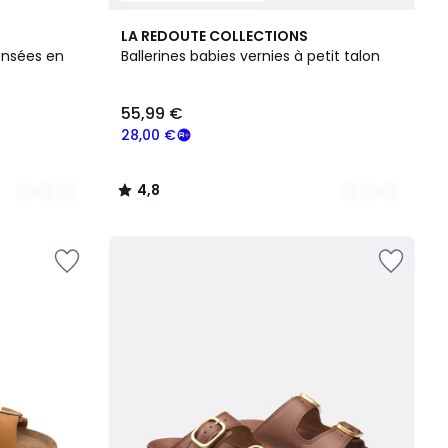
3
4,8
LA REDOUTE COLLECTIONS
Couleurs
/ 5
ensées en
Ballerines babies vernies à petit talon
55,99 €
28,00 €
4,8
/
5