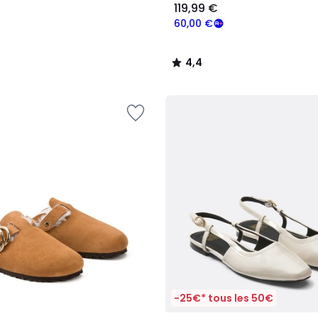
119,99 €
60,00 €
4,4
/
5
-25€* tous les 50€