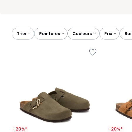
Trier
pointures
couleurs
prix
bo
-20%*
-20%*