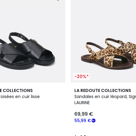
-20%*
4,6
E COLLECTIONS
LA REDOUTE COLLECTIONS
/ 5
oisées en cuir lisse
Sandales en cuir léopard, Si
LAURINE
69,99 €
55,99 €