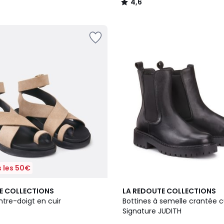
4,6
/
5
 les 50€
4,4
E COLLECTIONS
LA REDOUTE COLLECTIONS
/ 5
tre-doigt en cuir
Bottines à semelle crantée c
Signature JUDITH