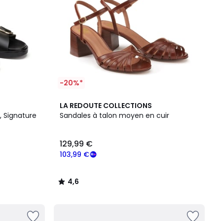
-20%*
4,6
LA REDOUTE COLLECTIONS
/ 5
, Signature
Sandales à talon moyen en cuir
129,99 €
103,99 €
4,6
/
5