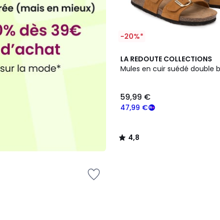
-20%*
4,8
LA REDOUTE COLLECTIONS
/ 5
Mules en cuir suédé double 
59,99 €
47,99 €
4,8
/
5