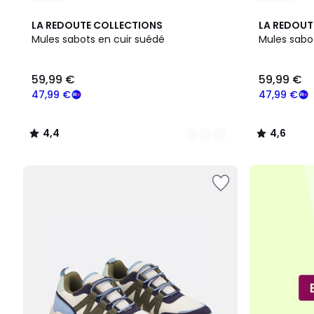
2
4,4
4,6
LA REDOUTE COLLECTIONS
LA REDOUT
Couleurs
/ 5
/ 5
Mules sabots en cuir suédé
Mules sabo
59,99
59,99 €
59,99 €
€
souscrivez
47,99 €
47,99 €
à
notre
4,4
4,6
programme
/
/
pour
5
5
payer
à
la
place
47,99
€.