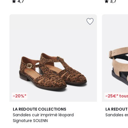
4,7
3,7
/
/
5
5
-20%*
-25€* tous
4,4
4
LA REDOUTE COLLECTIONS
LA REDOUT
/ 5
/
Sandales cuir imprimé léopard
Sandales en
5
Signature SOLENN