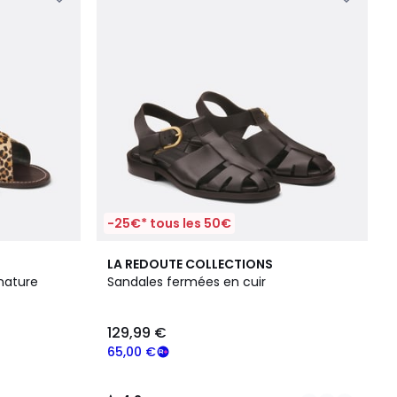
-25€* tous les 50€
2
4,2
LA REDOUTE COLLECTIONS
Couleurs
/ 5
gnature
Sandales fermées en cuir
129,99 €
65,00 €