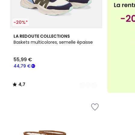
-20%*
2
4,7
LA REDOUTE COLLECTIONS
Couleurs
/ 5
Baskets multicolores, semelle épaisse
55,99 €
44,79 €
4,7
/
5