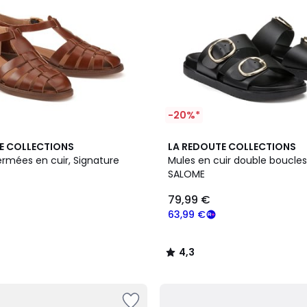
-20%*
4,3
E COLLECTIONS
LA REDOUTE COLLECTIONS
/ 5
ermées en cuir, Signature
Mules en cuir double boucles
SALOME
79,99 €
63,99 €
4,3
/
5