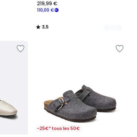
219,99 €
110,00 €
3,5
/
5
-25€* tous les 50€