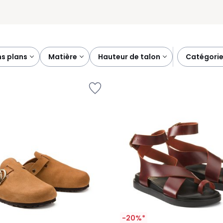
ns plans
matière
hauteur de talon
catégori
-20%*