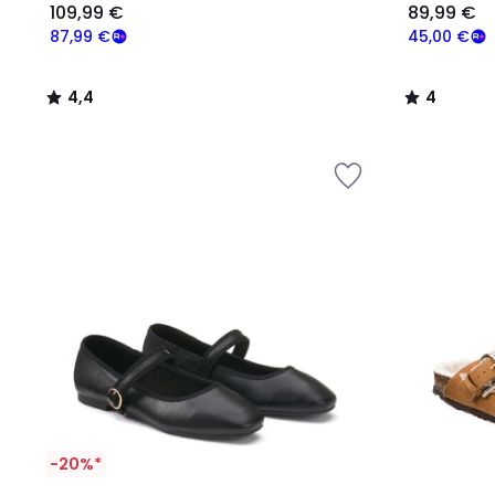
109,99 €
89,99 €
87,99 €
45,00 €
4,4
4
/
/
5
5
-20%*