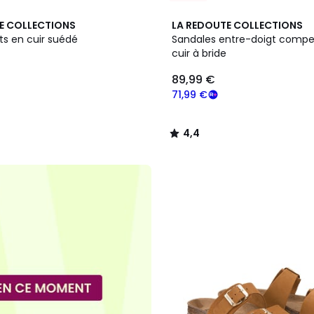
2
4,4
E COLLECTIONS
LA REDOUTE COLLECTIONS
Couleurs
/ 5
ts en cuir suédé
Sandales entre-doigt comp
cuir à bride
89,99 €
71,99 €
4,4
/
5