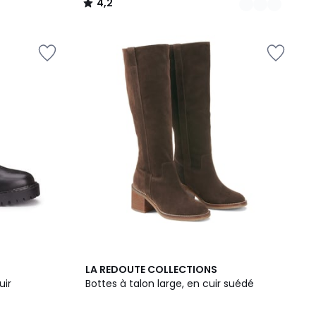
4,2
/
5
2
3,5
LA REDOUTE COLLECTIONS
Couleurs
/ 5
uir
Bottes à talon large, en cuir suédé