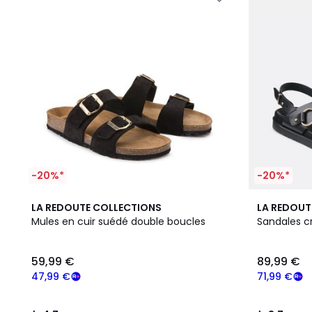
-20%*
-20%*
4,7
3,7
LA REDOUTE COLLECTIONS
LA REDOUT
/ 5
/ 5
Mules en cuir suédé double boucles
Sandales cr
59,99 €
89,99 €
47,99 €
71,99 €