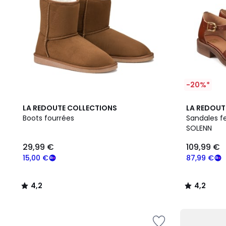
-20%*
4,2
4,2
LA REDOUTE COLLECTIONS
LA REDOUT
/ 5
/ 5
Boots fourrées
Sandales f
SOLENN
29,99 €
109,99 €
15,00 €
87,99 €
4,2
4,2
/
/
5
5