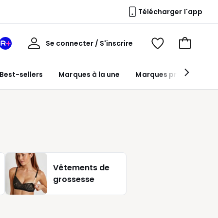
Télécharger l'app
Mon
Se connecter / S'inscrire
Mon
Voir
Voir
compte
espace
mes
mon
La
favoris
panier
Best-sellers
Marques à la une
Marques premium
Redoute
+
Vêtements de
grossesse