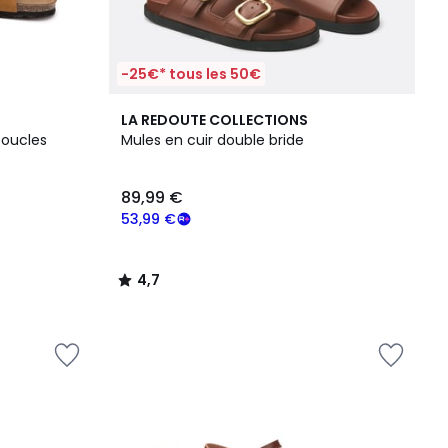
-25€* tous les 50€
4,7
LA REDOUTE COLLECTIONS
/ 5
boucles
Mules en cuir double bride
89,99 €
53,99 €
4,7
/
5