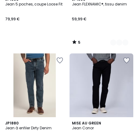
/
Jean 5 poches, coupe Loose Fit
Jean FLEXNAMIC®, tissu denim
Couleurs
5
79,99 €
59,99 €
5
/
5
4,9
3
JP1880
3
MISE AU GREEN
/ 5
Jean à enfiler Dirty Denim
Jean Conor
Couleurs
Couleurs