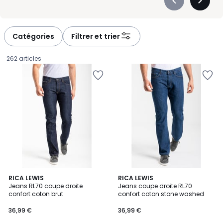
Précédent
Suivan
-
-
défiler
défiler
à
à
Catégories
Filtrer et trier
gauche
droite
262 articles
4,2
4,2
RICA LEWIS
RICA LEWIS
/ 5
/ 5
Jeans RL70 coupe droite
Jeans coupe droite RL70
confort coton brut
confort coton stone washed
36,99
36,99 €
36,99 €
€.