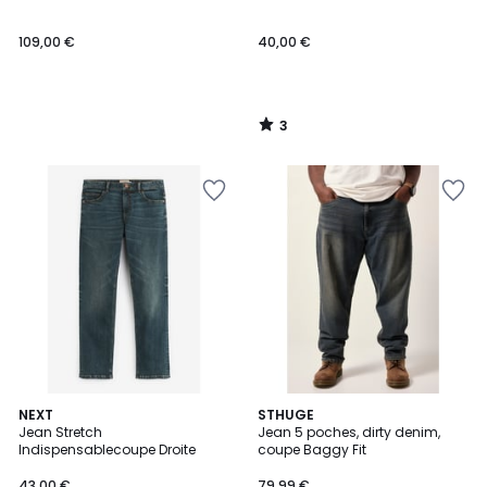
5
109,00 €
40,00 €
3
/
5
5
NEXT
STHUGE
/
Jean Stretch
Jean 5 poches, dirty denim,
5
Indispensablecoupe Droite
coupe Baggy Fit
43,00 €
79,99 €