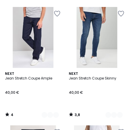
4
3,8
2
NEXT
2
NEXT
/
/ 5
Jean Stretch Coupe Ample
Jean Stretch Coupe Skinny
Couleurs
Couleurs
5
40,00 €
40,00 €
4
3,8
/
/
5
5