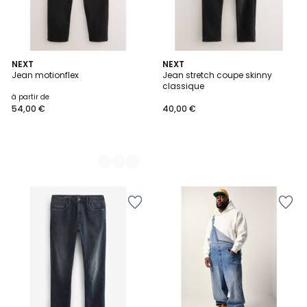
10
NEXT
NEXT
Jean motionflex
Jean stretch coupe skinny
Couleurs
classique
à partir de
54,00 €
40,00 €