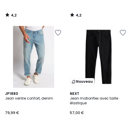
4,2
4,2
/
/
5
5
Nouveau
5
4
JP1880
NEXT
/
Jean ventre confort, denim
Jean motionflex avec taille
Couleurs
5
élastique
79,99 €
57,00 €