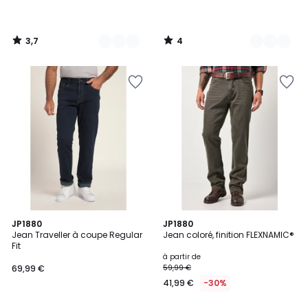
3,7
4
/
/
5
5
4,6
2
JP1880
2
JP1880
/ 5
Jean Traveller à coupe Regular
Jean coloré, finition FLEXNAMIC®
Couleurs
Couleurs
Fit
à partir de
69,99 €
59,99 €
41,99 €
-30%