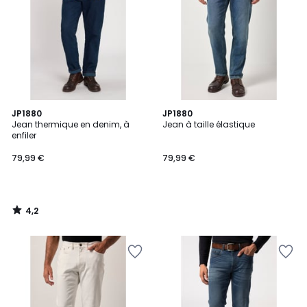
4,2
JP1880
JP1880
/ 5
Jean thermique en denim, à
Jean à taille élastique
enfiler
79,99 €
79,99 €
4,2
/
5