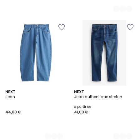
3
NEXT
7
NEXT
Jean
Jean authentique stretch
Couleurs
Couleurs
à partir de
44,00 €
41,00 €