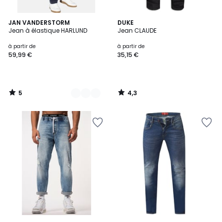
5
4,3
2
JAN VANDERSTORM
DUKE
/
/ 5
Jean à élastique HARLUND
Jean CLAUDE
Couleurs
5
à partir de
à partir de
59,99 €
35,15 €
5
4,3
/
/
5
5