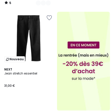
5
/
5
Nouveau
NEXT
Jean stretch essentiel
31,00 €