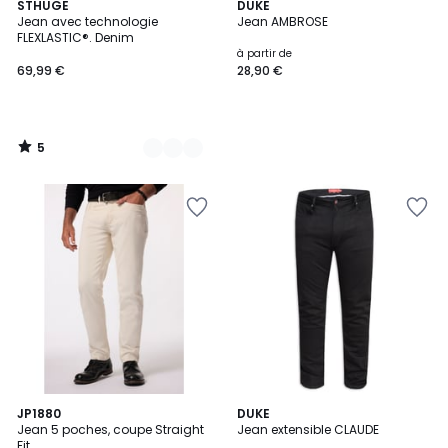
5
2
STHUGE
DUKE
/
Jean avec technologie
Jean AMBROSE
Couleurs
5
FLEXLASTIC®. Denim
à partir de
69,99 €
28,90 €
5
/
5
4
JP1880
DUKE
/
Jean 5 poches, coupe Straight
Jean extensible CLAUDE
5
Fit