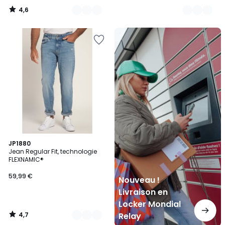
4,6
/
5
Nouveau
!
Livraison
en
Locker
Mondial
Relay
4,7
3
JP1880
/ 5
Jean Regular Fit, technologie
Couleurs
FLEXNAMIC®
59,99 €
Nouveau !
Livraison en
Locker Mondial
4,7
Relay
/