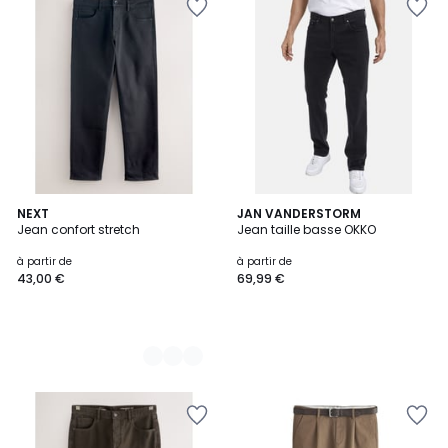
2
NEXT
JAN VANDERSTORM
Jean confort stretch
Jean taille basse OKKO
Couleurs
à partir de
à partir de
43,00 €
69,99 €