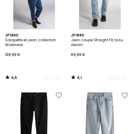
4,5
4,1
3
JP1880
4
JP1880
/ 5
/ 5
Salopette en jean, collection
Jean coupe Straight Fit, tissu
Couleurs
Couleurs
Workwear
denim
139,99 €
69,99 €
4,5
4,1
/
/
5
5