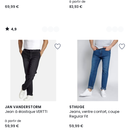
à partir de
69,99 €
83,93 €
4,9
/
5
3,7
4
2
JAN VANDERSTORM
2
STHUGE
/ 5
/
Jean à élastique VERTTI
Jeans, ventre confort, coupe
Couleurs
Couleurs
5
Regular Fit
à partir de
59,99 €
59,99 €