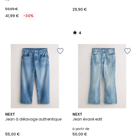
59,99 €
29,90 €
41,99 €
-30%
4
/
5
4
NEXT
2
NEXT
Jean à délavage authentique
Jean évasé edit
Couleurs
Couleurs
à partir de
55,00 €
50,00 €