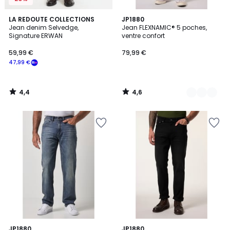
4,4
4,6
LA REDOUTE COLLECTIONS
3
JP1880
/ 5
/ 5
Jean denim Selvedge,
Jean FLEXNAMIC® 5 poches,
Couleurs
Signature ERWAN
ventre confort
59,99 €
79,99 €
47,99 €
4,4
4,6
/
/
5
5
5
JP1880
3
JP1880