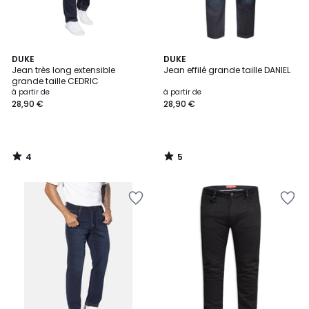
4
5
DUKE
DUKE
/
/
Jean très long extensible
Jean effilé grande taille DANIEL
5
5
grande taille CEDRIC
à partir de
à partir de
28,90 €
28,90 €
4
5
/
/
5
5