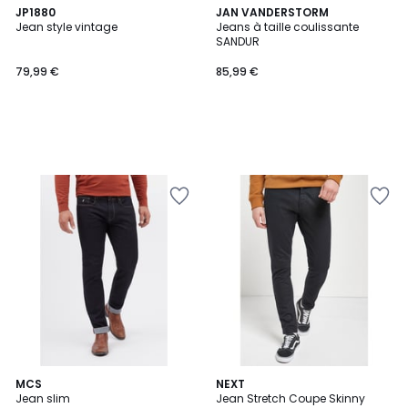
JP1880
JAN VANDERSTORM
Jean style vintage
Jeans à taille coulissante
SANDUR
79,99 €
85,99 €
3
MCS
NEXT
/
Jean slim
Jean Stretch Coupe Skinny