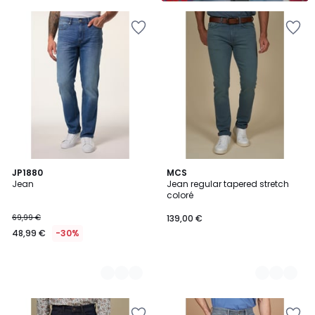
5
2
JP1880
4
MCS
Jean
Jean regular tapered stretch
Couleurs
Couleurs
coloré
69,99 €
139,00 €
48,99 €
-30%