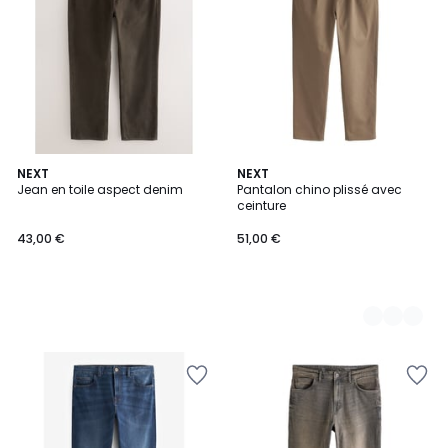
NEXT
2
NEXT
Jean en toile aspect denim
Pantalon chino plissé avec
Couleurs
ceinture
43,00 €
51,00 €