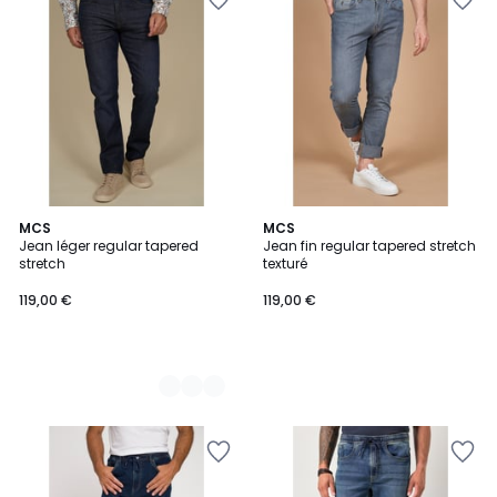
2
MCS
MCS
Jean léger regular tapered
Jean fin regular tapered stretch
Couleurs
stretch
texturé
119,00 €
119,00 €