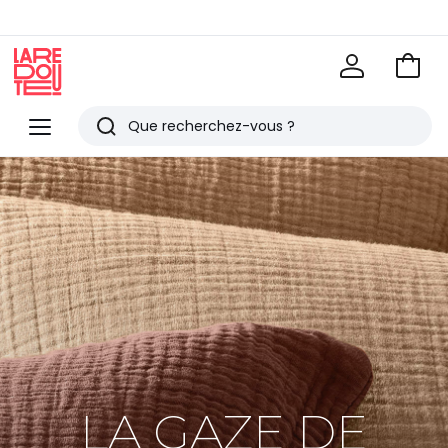
Voir
mon
La
panie
Redoute
Menu
Rechercher
Derniers
articles
vus
LA GAZE DE