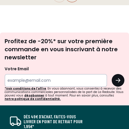
Inscription
Profitez de -20%* sur votre première
newsletter
commande en vous inscrivant à notre
newsletter
Votre Email
OK
*Voir conditions de l'offre
. En vous abonnant, vous consentez à recevoir des
communications commerciales personnalisées de la part de La Redoute. Vous
pouvez vous
désabonner
à tout moment. Pour en savoir plus, consultez
notre politique de confidentialité.
DÈS 49€ D’ACHAT, FAITES-VOUS
LIVRER EN POINT DE RETRAIT POUR
1,95€*