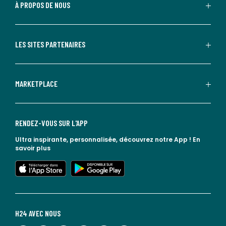
À PROPOS DE NOUS
LES SITES PARTENAIRES
MARKETPLACE
RENDEZ-VOUS SUR L'APP
Ultra inspirante, personnalisée, découvrez notre App !
En
savoir plus
lien vers l'app store
lien vers google play
H24 AVEC NOUS
lien vers l'espace réseaux sociaux
lien vers l'espace réseaux sociaux
lien vers l'espace réseaux sociaux
lien vers l'espace réseaux sociaux
lien vers l'espace réseaux sociaux
lien vers le blog la redoute