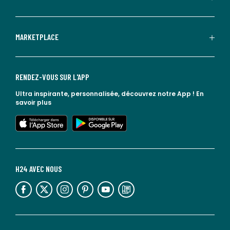
MARKETPLACE
RENDEZ-VOUS SUR L'APP
Ultra inspirante, personnalisée, découvrez notre App !
En
savoir plus
lien vers l'app store
lien vers google play
H24 AVEC NOUS
lien vers l'espace réseaux sociaux
lien vers l'espace réseaux sociaux
lien vers l'espace réseaux sociaux
lien vers l'espace réseaux sociaux
lien vers l'espace réseaux sociaux
lien vers le blog la redoute