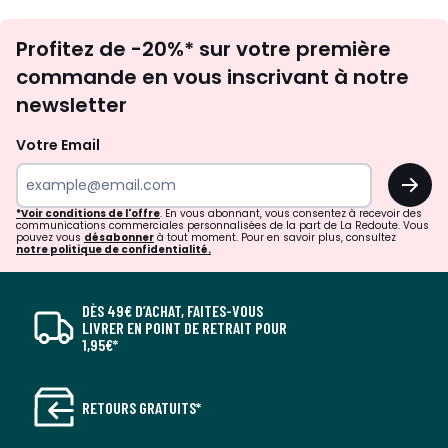
Inscription
Profitez de -20%* sur votre première
newsletter
commande en vous inscrivant à notre
newsletter
Votre Email
OK
*Voir conditions de l'offre
. En vous abonnant, vous consentez à recevoir des
communications commerciales personnalisées de la part de La Redoute. Vous
pouvez vous
désabonner
à tout moment. Pour en savoir plus, consultez
notre politique de confidentialité.
DÈS 49€ D’ACHAT, FAITES-VOUS
LIVRER EN POINT DE RETRAIT POUR
1,95€*
RETOURS GRATUITS*