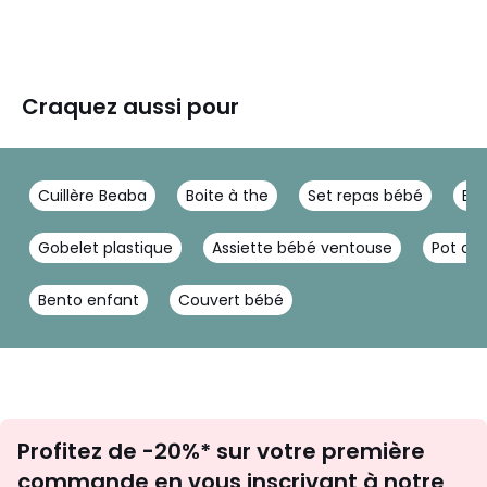
Craquez aussi pour
Cuillère Beaba
Boite à the
Set repas bébé
Boi
Gobelet plastique
Assiette bébé ventouse
Pot de
Bento enfant
Couvert bébé
Inscription
Profitez de -20%* sur votre première
newsletter
commande en vous inscrivant à notre