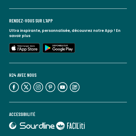
RENDEZ-VOUS SUR L'APP
Ultra inspirante, personnalisée, découvrez notre App !
En
savoir plus
lien vers l'app store
lien vers google play
H24 AVEC NOUS
lien vers l'espace réseaux sociaux
lien vers l'espace réseaux sociaux
lien vers l'espace réseaux sociaux
lien vers l'espace réseaux sociaux
lien vers l'espace réseaux sociaux
lien vers le blog la redoute
ACCESSIBILITÉ
lien vers Sourdline
lien vers Faciliti