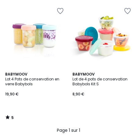
5
5
BABYMOOV
BABYMOOV
/
Lot 4 Pots de conservation en
Lot de 4 pots de conservation
5
verre Babybols
Babybols Kit S
19,90 €
8,90 €
5
/
5
Page 1 sur 1