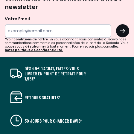
newsletter
Votre Email
OK
*Voir conditions de l'offre
. En vous abonnant, vous consentez à recevoir des
communications commerciales personnalisées de la part de La Redoute. Vous
pouvez vous
désabonner
à tout moment. Pour en savoir plus, consultez
notre politique de confidentialité.
DÈS 49€ D’ACHAT, FAITES-VOUS
LIVRER EN POINT DE RETRAIT POUR
1,95€*
RETOURS GRATUITS*
30 JOURS POUR CHANGER D'AVIS*