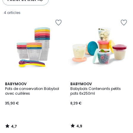
4 articles
4,7
4,9
BABYMOOV
BABYMOOV
/ 5
/ 5
Pots de conservation Babybol
Babybols Contenants petits
avec cuillères
pots 6x250ml
35,90
35,90 €
8,29 €
€.
4,9
4,7
/
/
5