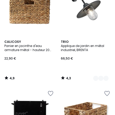
4,9
4,3
CALICOSY
2
TRIO
/ 5
/ 5
Panier en jacinthe d'eau
Applique de jardin en métal
Couleurs
armature métal - hauteur 20
industriel, BRENTA
cm
22,90 €
66,50 €
4,9
4,3
/
/
5
5