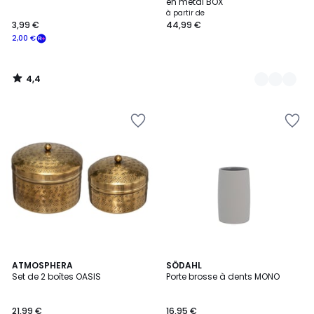
en métal BOX'
à partir de
3,99 €
44,99 €
2,00 €
4,4
/
5
ATMOSPHERA
2
SÖDAHL
Set de 2 boîtes OASIS
Porte brosse à dents MONO
Couleurs
21,99 €
16,95 €