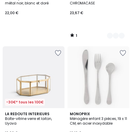
Couleurs
5
métal noir, blanc et doré
CHROMACASE
22,00 €
23,67 €
1
/
5
-30€* tous les 100€
LA REDOUTE INTERIEURS
MONOPRIX
Boîte-vitrine verre et laiton,
Ménagère enfant 3 pièces, 19 x 11
Uyova
CM, en acier inoxydable