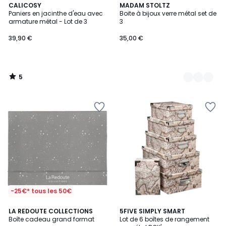
5
CALICOSY
2
MADAM STOLTZ
/
Paniers en jacinthe d'eau avec
Boite à bijoux verre métal set de
Couleurs
5
armature métal - Lot de 3
3
39,90 €
35,00 €
5
/
5
-25€* tous les 50€
4,4
LA REDOUTE COLLECTIONS
3
5FIVE SIMPLY SMART
/ 5
Boîte cadeau grand format
Lot de 6 boîtes de rangement
Couleurs