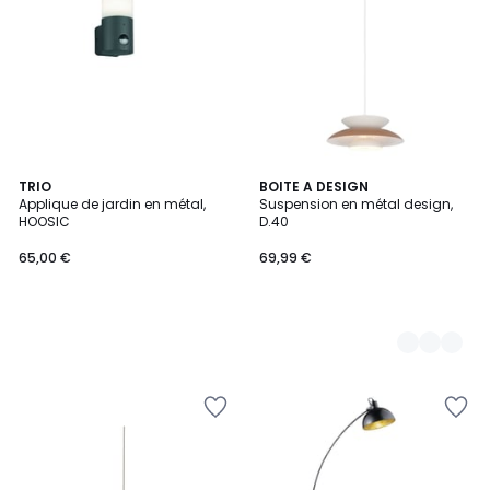
TRIO
2
BOITE A DESIGN
Applique de jardin en métal,
Suspension en métal design,
Couleurs
HOOSIC
D.40
65,00 €
69,99 €