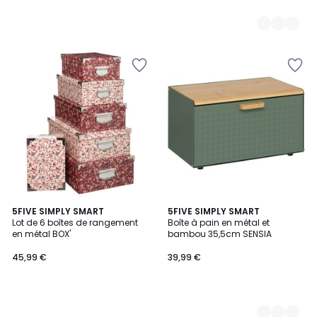
5FIVE SIMPLY SMART
2
5FIVE SIMPLY SMART
Lot de 6 boîtes de rangement
Boîte à pain en métal et
Couleurs
en métal BOX'
bambou 35,5cm SENSIA
45,99 €
39,99 €