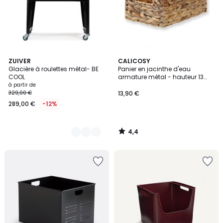
4,4
3
ZUIVER
CALICOSY
/ 5
Glacière à roulettes métal- BE
Panier en jacinthe d'eau
Couleurs
COOL
armature métal - hauteur 13
cm
à partir de
329,00 €
13,90 €
289,00 €
-12%
4,4
/
5