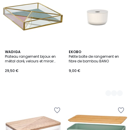
WADIGA
5
EKOBO
Plateau rangement bijoux en
Petite boîte de rangement en
Couleurs
métal doré, velours et miroir
fibre de bambou BANO
20x20x3.5cm
29,50 €
9,00 €