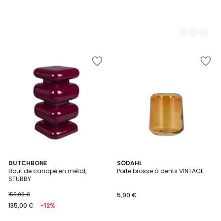
3
DUTCHBONE
2
SÖDAHL
Bout de canapé en métal,
Porte brosse à dents VINTAGE
Couleurs
Couleurs
STUBBY
155,00 €
5,90 €
135,00 €
-12%