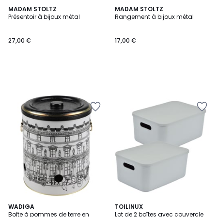
MADAM STOLTZ
MADAM STOLTZ
Présentoir à bijoux métal
Rangement à bijoux métal
27,00 €
17,00 €
1
WADIGA
2
TOILINUX
/
Boîte à pommes de terre en
Lot de 2 boîtes avec couvercle