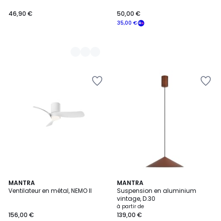
46,90 €
50,00 €
35,00 €
MANTRA
3
MANTRA
Ventilateur en métal, NEMO II
Suspension en aluminium
Couleurs
vintage, D.30
à partir de
156,00 €
139,00 €