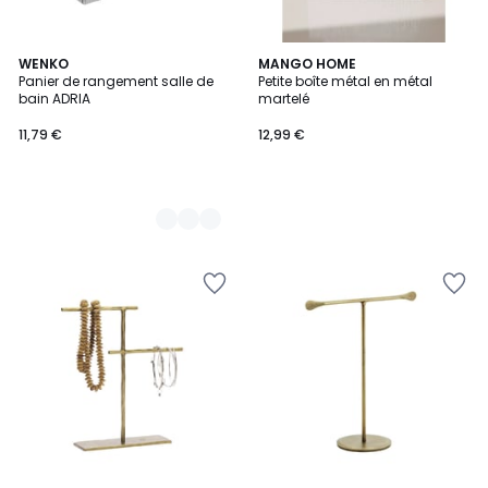
3
WENKO
MANGO HOME
Panier de rangement salle de
Petite boîte métal en métal
Couleurs
bain ADRIA
martelé
11,79 €
12,99 €