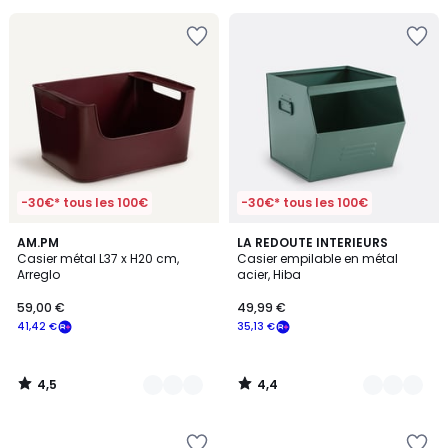
pour
payer
à
la
place
13,35
€.
-30€* tous les 100€
-30€* tous les 100€
4,5
4,4
4
AM.PM
5
LA REDOUTE INTERIEURS
/ 5
/ 5
Casier métal L37 x H20 cm,
Casier empilable en métal
Couleurs
Couleurs
Arreglo
acier, Hiba
59,00 €
49,99 €
41,42 €
35,13 €
4,5
4,4
/
/
5
5