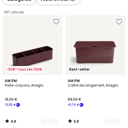
gauche
droite
997 articles
-30€* tous les 100€
Best-seller
4,6
3,9
5
AM.PM
5
AM.PM
/ 5
/ 5
Porte-crayons, Arreglo
Coffre de rangement, Arreglo
Couleurs
Couleurs
19,00
19,00 €
69,00 €
€
13,35 €
41,74 €
souscrivez
à
notre
4,6
3,9
programme
/
/
5
5