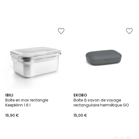
IBILI
3
EKOBO
Boîte en inox rectangle
Boîte à savon de voyage
Couleurs
Keepklinn 1.6 l
rectangulaire hermétique GO
16,90 €
15,00 €