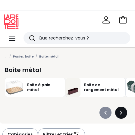
Voir
mon
La
panie
Redoute
Menu
Rechercher
Derniers
...
articles
Panier, boîte
Boite métal
vus
Boite métal
Boite à pain
Boite de
métal
rangement métal
Précédent
Suivan
-
-
défiler
défiler
à
à
Catégories
Filtrer et trier