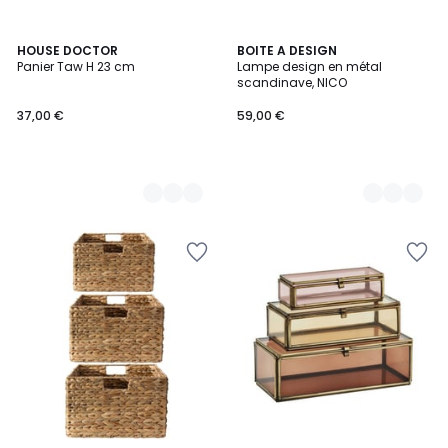
2
HOUSE DOCTOR
2
BOITE A DESIGN
Panier Taw H 23 cm
Lampe design en métal
Couleurs
Couleurs
scandinave, NICO
37,00 €
59,00 €