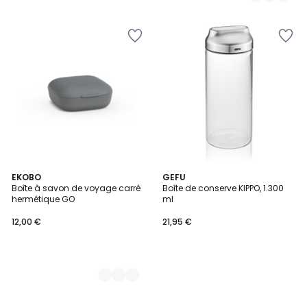
3
EKOBO
GEFU
Boîte à savon de voyage carré
Boîte de conserve KIPPO, 1.300
Couleurs
hermétique GO
ml
12,00 €
21,95 €