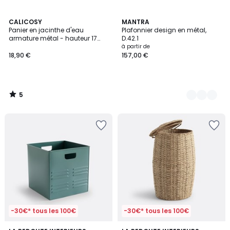
5
CALICOSY
4
MANTRA
/
Panier en jacinthe d'eau
Plafonnier design en métal,
Couleurs
5
armature métal - hauteur 17
D.42.1
cm
à partir de
18,90 €
157,00 €
5
/
5
-30€* tous les 100€
-30€* tous les 100€