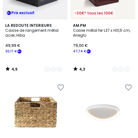
Prix exclusif
-30€* tous les 100€
4,9
4,3
2
LA REDOUTE INTERIEURS
5
AM.PM
/ 5
/ 5
Caisse de rangement métal
Casier métal fer L37 x H31,5 cm,
Couleurs
Couleurs
acier, Hiba
Arreglo
49,99 €
79,00 €
30,17 €
47,74 €
4,9
4,3
/
/
5
5