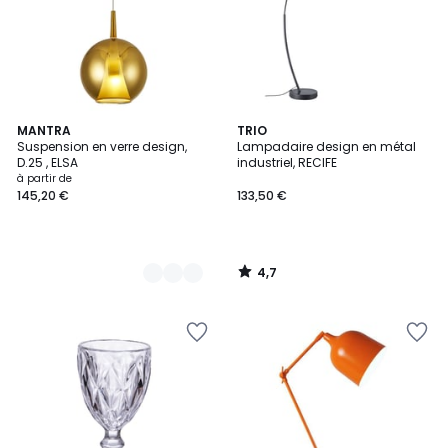
4,7
5
MANTRA
TRIO
/ 5
Suspension en verre design,
Lampadaire design en métal
Couleurs
D.25 , ELSA
industriel, RECIFE
à partir de
145,20 €
133,50 €
4,7
/
5