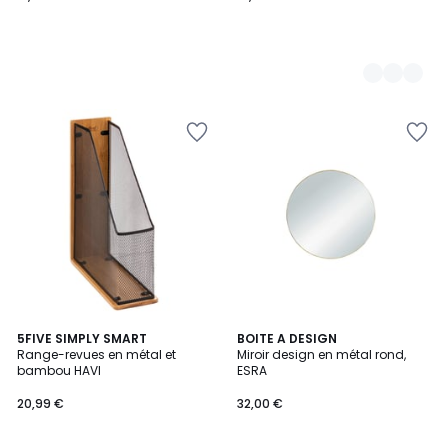
5FIVE SIMPLY SMART
2
BOITE A DESIGN
Range-revues en métal et
Miroir design en métal rond,
Couleurs
bambou HAVI
ESRA
20,99 €
32,00 €