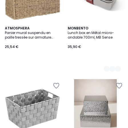
ATMOSPHERA
4
MONBENTO
Panier mural suspendu en
Lunch box en Métal micro-
Couleurs
paille tressée sur armature
ondable 700ml, MB Sense
métal CORA
25,54 €
35,90 €