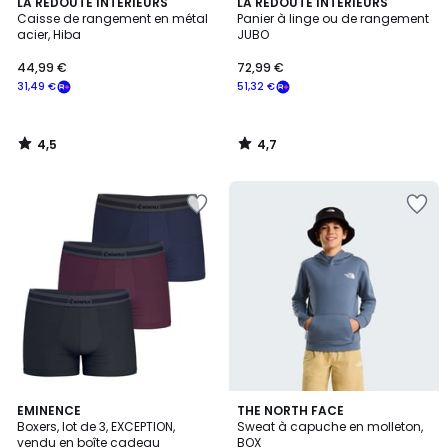
4,5
4,7
LA REDOUTE INTERIEURS
LA REDOUTE INTERIEURS
/ 5
/ 5
Caisse de rangement en métal
Panier à linge ou de rangement
acier, Hiba
JUBO
44,99 €
72,99 €
31,49 €
51,32 €
4,5
4,7
/
/
5
5
2
EMINENCE
THE NORTH FACE
Boxers, lot de 3, EXCEPTION,
Sweat à capuche en molleton,
Couleurs
vendu en boîte cadeau
BOX