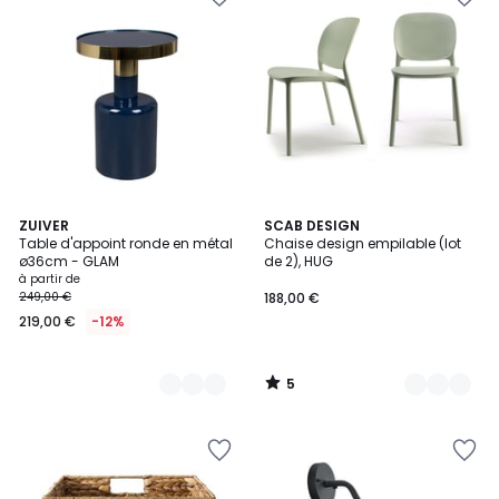
5
5
ZUIVER
7
SCAB DESIGN
/
Table d'appoint ronde en métal
Chaise design empilable (lot
Couleurs
Couleurs
5
ø36cm - GLAM
de 2), HUG
à partir de
249,00 €
188,00 €
219,00 €
-12%
5
/
5