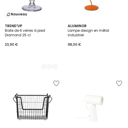
Nouveau
2
TREND'UP
ALUMINOR
Boite de 6 verres à pied
Lampe design en métal
Couleurs
Diamond 25 cl
industriel
23,90 €
98,00 €