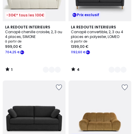
Prix exclusif
-30€* tous les 100€
1
4
5
LA REDOUTE INTERIEURS
6
LA REDOUTE INTERIEURS
/
/
Canapé chenille croisée, 2, 3 ou
Canapé convertible, 2, 3 ou 4
Couleurs
Couleurs
5
5
4 places, SIMONE
places en polyester, LOMEO
à partir de
à partir de
999,00 €
1399,00 €
704,25 €
1192,60 €
1
4
/
/
5
5