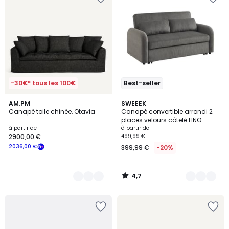
-30€* tous les 100€
Best-seller
4,7
8
AM.PM
4
SWEEEK
/ 5
Canapé toile chinée, Otavia
Canapé convertible arrondi 2
Couleurs
Couleurs
places velours côtelé LINO
à partir de
à partir de
2900,00 €
499,99 €
2036,00 €
399,99 €
-20%
4,7
/
5