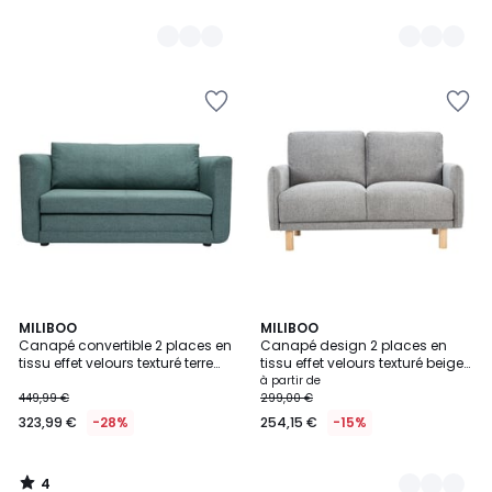
4
MILIBOO
4
MILIBOO
/
Canapé convertible 2 places en
Canapé design 2 places en
Couleurs
5
tissu effet velours texturé terre
tissu effet velours texturé beige
brûlée LEON
et bois clair BONO
à partir de
449,99 €
299,00 €
323,99 €
-28%
254,15 €
-15%
4
/