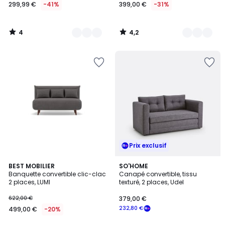
299,99 €
-41%
399,00 €
-31%
4
4,2
/
/
5
5
Prix exclusif
1,7
4
4
BEST MOBILIER
3
SO'HOME
/
/
Banquette convertible clic-clac
Canapé convertible, tissu
Couleurs
Couleurs
5
5
2 places, LUMI
texturé, 2 places, Udel
622,00 €
379,00 €
232,80 €
499,00 €
-20%