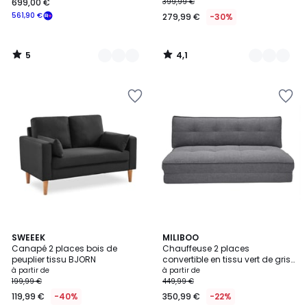
699,00 €
399,99 €
561,90 €
279,99 €
-30%
5
4,1
/
/
5
5
4,5
5
2
SWEEEK
4
MILIBOO
/ 5
/
Canapé 2 places bois de
Chauffeuse 2 places
Couleurs
Couleurs
5
peuplier tissu BJORN
convertible en tissu vert de gris
SALLY
à partir de
à partir de
199,99 €
449,99 €
119,99 €
-40%
350,99 €
-22%