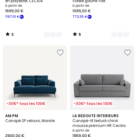
5
5
en polyester, CECILIA
côtelé gaufré Yde
à partir de
à partir de
1699,00 €
1099,00 €
1197,10 €
773,35 €
3
5
/
/
5
5
-30€* tous les 100€
-30€* tous les 100€
17
AM.PM
2
LA REDOUTE INTERIEURS
Canapé 2P velours, Marsile
Canapé-lit texturé chiné
Couleurs
Couleurs
mousse premium HR Cecilia
à partir de
2900,00 €
1959,00 €