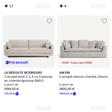
1,7
4
/
/
5
5
Prix exclusif
-30€* tous les 100€
5
LA REDOUTE INTERIEURS
8
AM.PM
Canapé droit 2, 3, 4 ou 5 places,
Canapé velours chenille, Otavia
Couleurs
Couleurs
en chenille épaisse, EMILIO
à partir de
à partir de
1399,00 €
2800,00 €
1191,18 €
1966,00 €