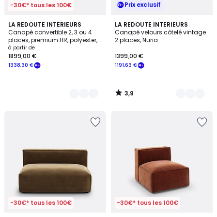
Prix exclusif
-30€* tous les 100€
3,9
3
LA REDOUTE INTERIEURS
4
LA REDOUTE INTERIEURS
/ 5
Canapé convertible 2, 3 ou 4
Canapé velours côtelé vintage
Couleurs
Couleurs
places, premium HR, polyester,
2 places, Nuria
TIMOR
à partir de
1899,00 €
1399,00 €
1338,30 €
1191,63 €
3,9
/
5
-30€* tous les 100€
-30€* tous les 100€