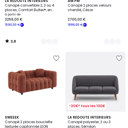
3,8
7
LA REDOUTE INTERIEURS
8
AM.PM
/ 5
Canapé convertible 2, 3 ou 4
Canapé 2 places velours
Couleurs
Couleurs
places, Comfort Bultex®, en
chenillé, César
velours, TIMOR
à partir de
2259,00 €
2700,00 €
1590,30 €
1896,00 €
3,8
/
5
-30€* tous les 100€
4,7
4,5
4
SWEEEK
5
LA REDOUTE INTERIEURS
/ 5
/ 5
Canapé 2 places bouclette
Canapé polyester, 2 ou 3
Couleurs
Couleurs
texturée capitonnée LEON
places, Séméon