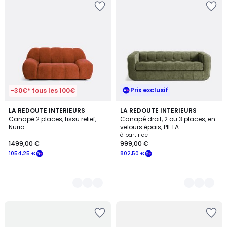
Prix exclusif
-30€* tous les 100€
3
LA REDOUTE INTERIEURS
5
LA REDOUTE INTERIEURS
Canapé 2 places, tissu relief,
Canapé droit, 2 ou 3 places, en
Couleurs
Couleurs
Nuria
velours épais, PIETA
à partir de
1499,00 €
999,00 €
1054,25 €
802,50 €