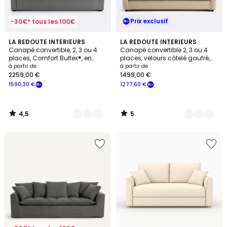
Prix exclusif
-30€* tous les 100€
4,5
5
3
LA REDOUTE INTERIEURS
8
LA REDOUTE INTERIEURS
/ 5
/
Canapé convertible, 2, 3 ou 4
Canapé convertible 2, 3 ou 4
Couleurs
Couleurs
5
places, Comfort Bultex®, en
places, velours côtelé gaufré,
texturé chiné, TIMOR
YDE
à partir de
à partir de
2259,00 €
1499,00 €
1590,30 €
1277,60 €
4,5
5
/
/
5
5