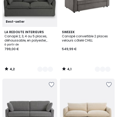
Best-seller
4,2
4,1
4
LA REDOUTE INTERIEURS
5
SWEEEK
/ 5
/ 5
Canapé 2, 3, 4 ou 5 places,
Canapé convertible 2 places
Couleurs
Couleurs
déhoussable, en polyester,
velours côtelé CHILL
ODNA
à partir de
799,00 €
549,99 €
4,2
4,1
/
/
5
5