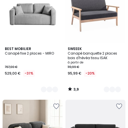
3,9
9
BEST MOBILIER
4
SWEEEK
/ 5
Canapé fixe 2 places - MIRO
Canapé banquette 2 places
Couleurs
Couleurs
bois d'hévéa tissu ISAK
à partir de
767,00 €
119,99 €
529,00 €
-31%
95,99 €
-20%
3,9
/
5