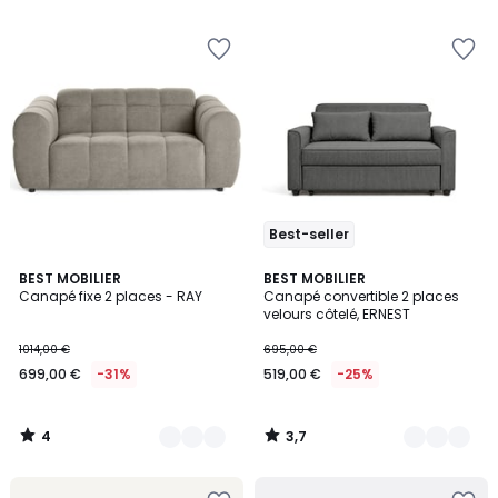
Best-seller
4
3,7
9
BEST MOBILIER
6
BEST MOBILIER
/
/ 5
Canapé fixe 2 places - RAY
Canapé convertible 2 places
Couleurs
Couleurs
5
velours côtelé, ERNEST
1014,00 €
695,00 €
699,00 €
-31%
519,00 €
-25%
4
3,7
/
/
5
5