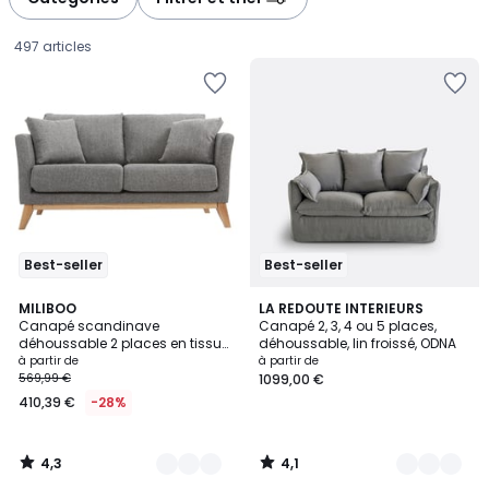
497 articles
Best-seller
Best-seller
4,3
4,1
8
MILIBOO
8
LA REDOUTE INTERIEURS
/ 5
/ 5
Canapé scandinave
Canapé 2, 3, 4 ou 5 places,
Couleurs
Couleurs
déhoussable 2 places en tissu
déhoussable, lin froissé, ODNA
Prix
chenille terre brûlée et bois clair
à partir de
à partir de
OSLO
569,99 €
1099,00 €
à
410,39 €
-28%
partir
de
410,39
4,3
4,1
€
/
/
5
5