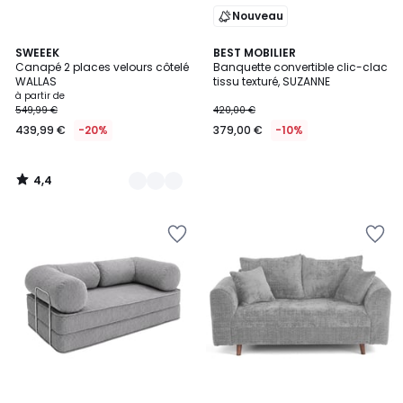
Nouveau
4,4
5
SWEEEK
BEST MOBILIER
/ 5
Canapé 2 places velours côtelé
Banquette convertible clic-clac
Couleurs
WALLAS
tissu texturé, SUZANNE
à partir de
549,99 €
420,00 €
439,99 €
-20%
379,00 €
-10%
4,4
/
5