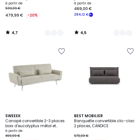
à partir de
à partir de
599,99 €
469,00 €
284,12 €
479,99 €
-20%
4,7
4,5
/
/
5
5
4
4,2
2
SWEEEK
5
BEST MOBILIER
/
/ 5
Canapé convertible 2-3 places
Banquette convertible clic-clac
Couleurs
Couleurs
5
bois d'eucalyptus métal et
2 places, CANDICE
velours côtelé OSKAR
à partir de
499,99 €
579,00 €