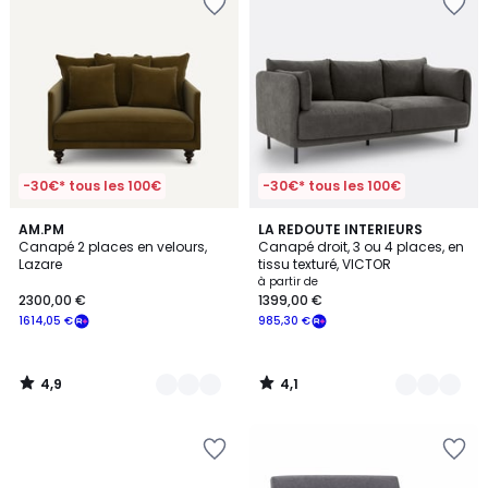
-30€* tous les 100€
-30€* tous les 100€
4,9
4,1
16
AM.PM
5
LA REDOUTE INTERIEURS
/ 5
/ 5
Canapé 2 places en velours,
Canapé droit, 3 ou 4 places, en
Couleurs
Couleurs
Lazare
tissu texturé, VICTOR
à partir de
2300,00 €
1399,00 €
1614,05 €
985,30 €
4,9
4,1
/
/
5
5