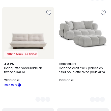
5
-30€* tous les 100€
3
AM.PM
10
BOBOCHIC
Banquette modulable en
Canapé droit fixe 2 places en
Couleurs
Couleurs
tweedé, KAORI
tissu bouclette avec pouf, ALYA
2800,00 €
1699,00 €
1964,95 €