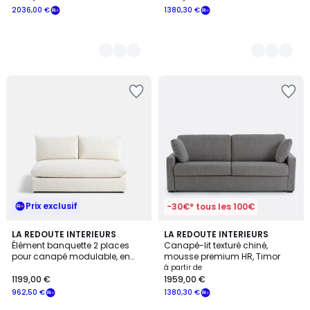
2036,00 €
1380,30 €
Prix exclusif
-30€* tous les 100€
5
LA REDOUTE INTERIEURS
3
LA REDOUTE INTERIEURS
Élément banquette 2 places
Canapé-lit texturé chiné,
Couleurs
Couleurs
pour canapé modulable, en
mousse premium HR, Timor
velours épais, MALO
à partir de
1199,00 €
1959,00 €
962,50 €
1380,30 €