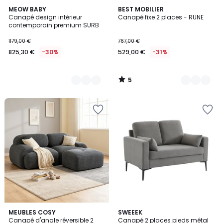
5
9
MEOW BABY
9
BEST MOBILIER
/
Canapé design intérieur
Canapé fixe 2 places - RUNE
Couleurs
Couleurs
5
contemporain premium SURB
1179,00 €
767,00 €
825,30 €
-30%
529,00 €
-31%
5
/
5
3,4
5
MEUBLES COSY
6
SWEEEK
/ 5
Canapé d'angle réversible 2
Canapé 2 places pieds métal