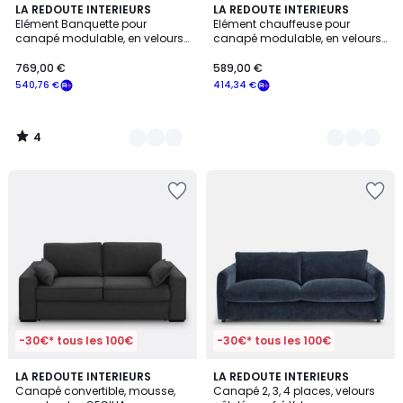
4
4
LA REDOUTE INTERIEURS
4
LA REDOUTE INTERIEURS
/
Elément Banquette pour
Elément chauffeuse pour
Couleurs
Couleurs
5
canapé modulable, en velours
canapé modulable, en velours
côtelé vintage, SEVEN
côtelé vintage, SEVEN
769,00 €
589,00 €
540,76 €
414,34 €
4
/
5
-30€* tous les 100€
-30€* tous les 100€
3
5
3
LA REDOUTE INTERIEURS
8
LA REDOUTE INTERIEURS
/
/
Canapé convertible, mousse,
Canapé 2, 3, 4 places, velours
Couleurs
Couleurs