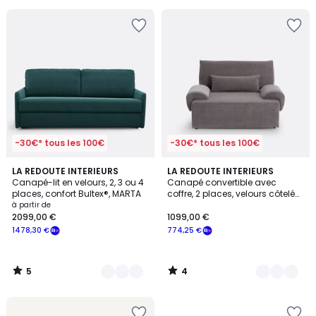
au
lieu
de
569,99
€
28%
de
réduction
appliquée.
-30€* tous les 100€
-30€* tous les 100€
5
4
7
LA REDOUTE INTERIEURS
7
LA REDOUTE INTERIEURS
/
/
Canapé-lit en velours, 2, 3 ou 4
Canapé convertible avec
Couleurs
Couleurs
5
5
places, confort Bultex®, MARTA
coffre, 2 places, velours côtelé
moyennes côtes,MAONA
à partir de
2099,00 €
1099,00 €
1478,30 €
774,25 €
5
4
/
/
5
5