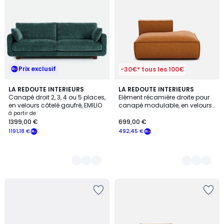
Prix exclusif
-30€* tous les 100€
5
LA REDOUTE INTERIEURS
3
LA REDOUTE INTERIEURS
Canapé droit 2, 3, 4 ou 5 places,
Elément récamière droite pour
Couleurs
Couleurs
en velours côtelé gaufré, EMILIO
canapé modulable, en velours
texturé, SEVEN
à partir de
1399,00 €
699,00 €
1191,18 €
492,45 €