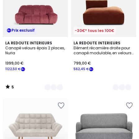
Prix exclusif
-30€* tous les 100€
5
6
LA REDOUTE INTERIEURS
4
LA REDOUTE INTERIEURS
/
Canapé velours épais 2 places,
Elément récamière droite pour
Couleurs
Couleurs
5
Nuria
canapé modulable, en velours
vintage côtelé, SEVEN
1399,00 €
799,00 €
1122,50 €
562,45 €
5
/
5