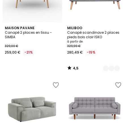
4,5
MAISON PAVANE
4
MILIBOO
/ 5
Canapé 2 places en tissu -
Canapé scandinave 2 places
Couleurs
SIMBA
pieds bois clair ISKO
à partir de
329,00 €
329,99 €
259,00 €
-21%
280,49 €
-15%
4,5
/
5