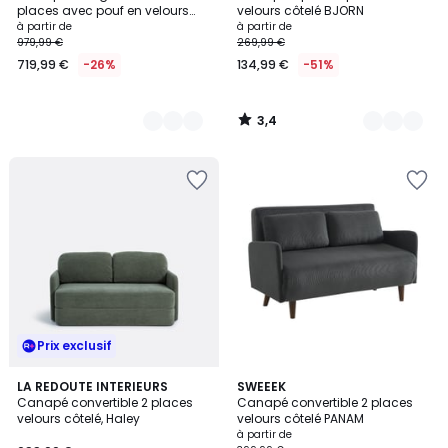
Couleurs
Couleurs
places avec pouf en velours
velours côtelé BJORN
côtelé, SNOW
à partir de
à partir de
979,99 €
269,99 €
719,99 €
-26%
134,99 €
-51%
3,4
/
5
Prix exclusif
5
4,1
2
LA REDOUTE INTERIEURS
2
SWEEEK
/
/ 5
Canapé convertible 2 places
Canapé convertible 2 places
Couleurs
Couleurs
5
velours côtelé, Haley
velours côtelé PANAM
à partir de