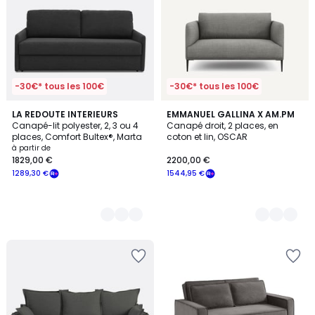
-30€* tous les 100€
-30€* tous les 100€
3
LA REDOUTE INTERIEURS
4
EMMANUEL GALLINA X AM.PM
Canapé-lit polyester, 2, 3 ou 4
Canapé droit, 2 places, en
Couleurs
Couleurs
places, Comfort Bultex®, Marta
coton et lin, OSCAR
à partir de
1829,00 €
2200,00 €
1289,30 €
1544,95 €