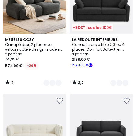
-30€* tous les 100€
2
3,7
5
MEUBLES COSY
3
LA REDOUTE INTERIEURS
/
/ 5
Canapé droit 2 places en
Canapé convertible 2, 3 ou 4
Couleurs
Couleurs
5
velours côtelé design moderne,
places, Comfort Bultex®, en
SNOW
polyester, TIMOR
à partir de
à partir de
779,99 €
2199,00 €
1549,80 €
574,99 €
-26%
2
3,7
/
/
5
5