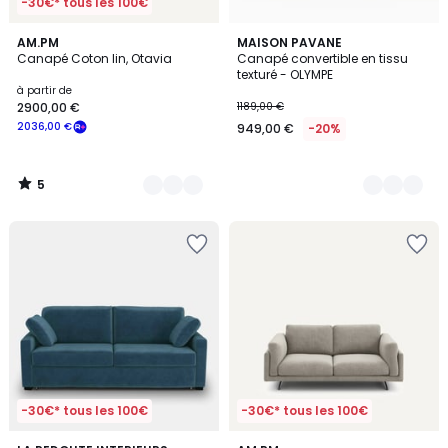
-30€* tous les 100€
5
3
AM.PM
2
MAISON PAVANE
/
Canapé Coton lin, Otavia
Canapé convertible en tissu
Couleurs
Couleurs
5
texturé - OLYMPE
à partir de
2900,00 €
1189,00 €
2036,00 €
949,00 €
-20%
5
/
5
-30€* tous les 100€
-30€* tous les 100€