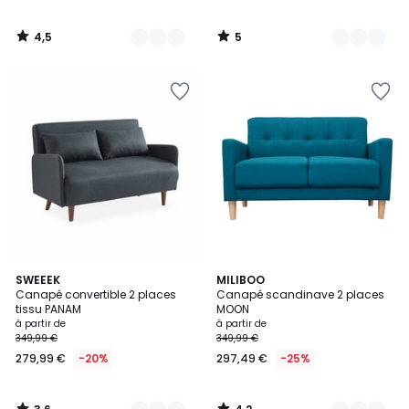
4,5
5
/
/
5
5
3,6
4,2
3
SWEEEK
5
MILIBOO
/ 5
/ 5
Canapé convertible 2 places
Canapé scandinave 2 places
Couleurs
Couleurs
tissu PANAM
MOON
à partir de
à partir de
349,99 €
349,99 €
279,99 €
-20%
297,49 €
-25%