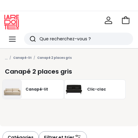
Voir
mon
La
panie
Redoute
Menu
Rechercher
Derniers
...
articles
Canapé-lit
Canapé 2 places gris
vus
Canapé 2 places gris
Canapé-lit
Clic-clac
Catégories
Filtrer et trier