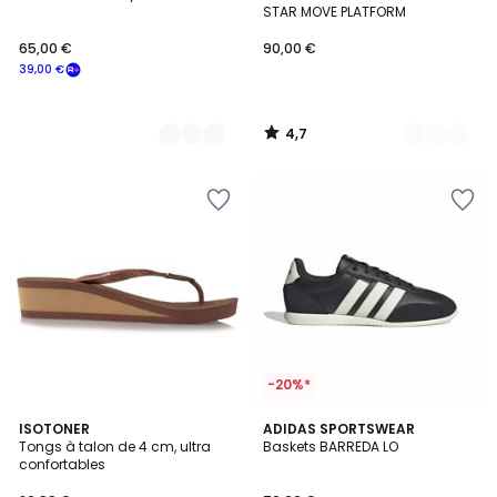
Couleurs
Couleurs
STAR MOVE PLATFORM
65,00 €
90,00 €
39,00 €
4,7
/
5
-20%*
5
3
ISOTONER
2
ADIDAS SPORTSWEAR
/
Tongs à talon de 4 cm, ultra
Baskets BARREDA LO
Couleurs
Couleurs
5
confortables