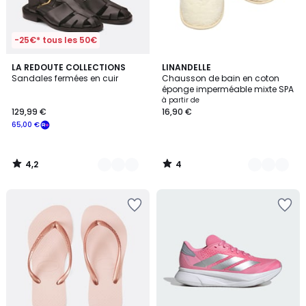
-25€* tous les 50€
4,2
4
2
LA REDOUTE COLLECTIONS
12
LINANDELLE
/ 5
/
Sandales fermées en cuir
Chausson de bain en coton
Couleurs
Couleurs
5
éponge imperméable mixte SPA
à partir de
129,99 €
16,90 €
65,00 €
4,2
4
/
/
5
5