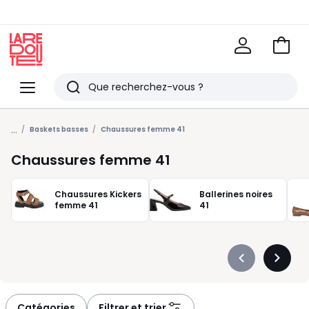
Voir
mon
La
panie
Redoute
Menu
Rechercher
Derniers
...
articles
Baskets basses
Chaussures femme 41
vus
Chaussures femme 41
Chaussures Kickers
Ballerines noires
femme 41
41
Précédent
Suivan
-
-
défiler
défiler
à
à
Catégories
Filtrer et trier