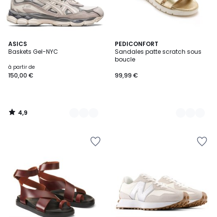
4,9
2
ASICS
2
PEDICONFORT
/ 5
Baskets Gel-NYC
Sandales patte scratch sous
Couleurs
Couleurs
boucle
à partir de
150,00 €
99,99 €
4,9
/
5