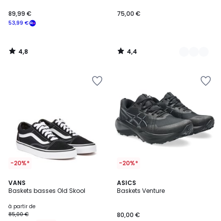
89,99 €
75,00 €
53,99 €
4,8
4,4
/
/
5
5
-20%*
-20%*
4,6
4,9
7
VANS
2
ASICS
/ 5
/ 5
Baskets basses Old Skool
Baskets Venture
Couleurs
Couleurs
à partir de
85,00 €
80,00 €