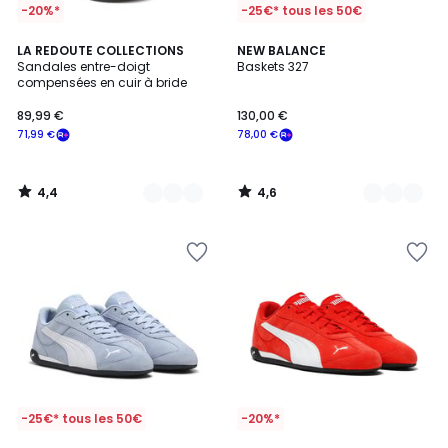
-20%*
-25€* tous les 50€
4,4
4,6
2
LA REDOUTE COLLECTIONS
2
NEW BALANCE
/ 5
/ 5
Sandales entre-doigt
Baskets 327
Couleurs
Couleurs
compensées en cuir à bride
89,99 €
130,00 €
71,99 €
78,00 €
4,4
4,6
/
/
5
5
-25€* tous les 50€
-20%*