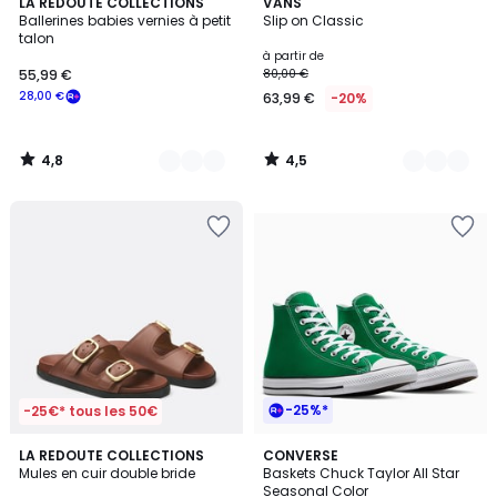
4,8
4,5
3
LA REDOUTE COLLECTIONS
4
VANS
/ 5
/ 5
Ballerines babies vernies à petit
Slip on Classic
Couleurs
Couleurs
talon
à partir de
55,99 €
80,00 €
28,00 €
63,99 €
-20%
4,8
4,5
/
/
5
5
-25%*
-25€* tous les 50€
4,8
4,4
LA REDOUTE COLLECTIONS
13
CONVERSE
/ 5
/ 5
Mules en cuir double bride
Baskets Chuck Taylor All Star
Couleurs
Seasonal Color