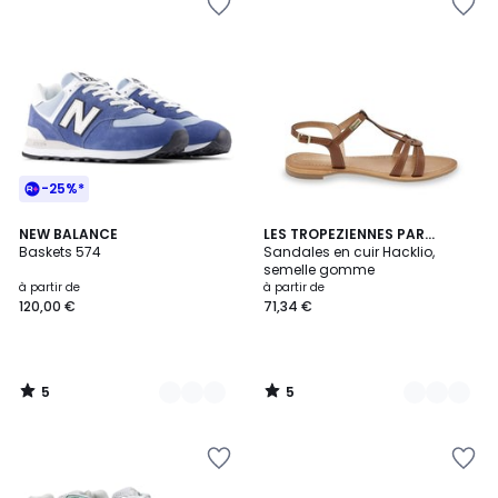
-25%*
5
5
3
NEW BALANCE
4
LES TROPEZIENNES PAR
/
/
Baskets 574
M.BELARBI
Sandales en cuir Hacklio,
Couleurs
Couleurs
5
5
semelle gomme
à partir de
à partir de
120,00 €
71,34 €
5
5
/
/
5
5