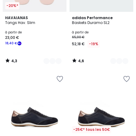
-20%*
4,3
4,6
4
HAVAIANAS
5
adidas Performance
/ 5
/ 5
Tongs Hav. Slim
Baskets Duramo SL2
Couleurs
Couleurs
à partir de
à partir de
23,00 €
65,00 €
18,40 €
52,18 €
-19%
4,3
4,6
/
/
5
5
-25€* tous les 50€