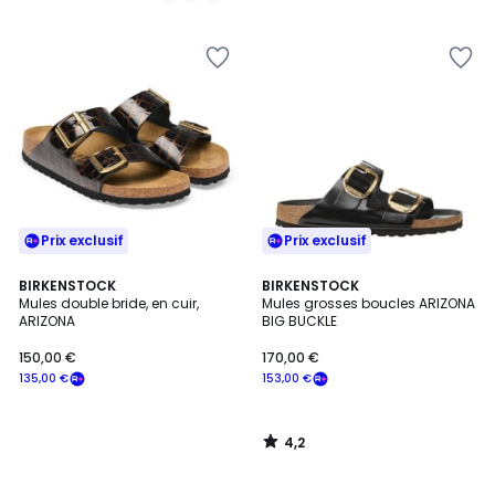
5
5
Prix exclusif
Prix exclusif
4,2
BIRKENSTOCK
BIRKENSTOCK
/ 5
Mules double bride, en cuir,
Mules grosses boucles ARIZONA
ARIZONA
BIG BUCKLE
150,00 €
170,00 €
135,00 €
153,00 €
4,2
/
5