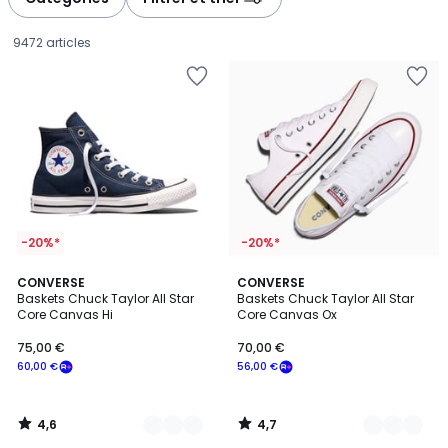
gauche
droite
9472 articles
-20%*
-20%*
4,6
4,7
7
CONVERSE
7
CONVERSE
/ 5
/ 5
Baskets Chuck Taylor All Star
Baskets Chuck Taylor All Star
Couleurs
Couleurs
Core Canvas Hi
Core Canvas Ox
75,00
75,00 €
70,00 €
€
60,00 €
56,00 €
souscrivez
à
notre
4,6
4,7
programme
/
/
5
5