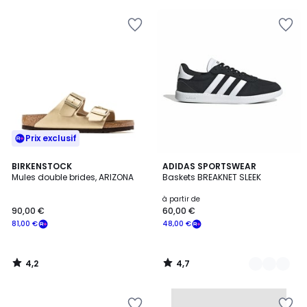
pour
payer
à
la
place
60,00
€.
Prix exclusif
4,2
4,7
BIRKENSTOCK
20
ADIDAS SPORTSWEAR
/ 5
/ 5
Mules double brides, ARIZONA
Baskets BREAKNET SLEEK
Couleurs
à partir de
90,00 €
60,00 €
81,00 €
48,00 €
4,2
4,7
/
/
5
5