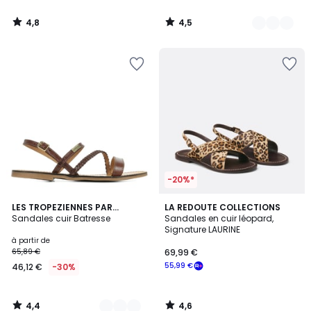
4,8
4,5
/
/
5
5
-20%*
4,4
4,6
6
LES TROPEZIENNES PAR
LA REDOUTE COLLECTIONS
/ 5
/ 5
M.BELARBI
Sandales cuir Batresse
Sandales en cuir léopard,
Couleurs
Signature LAURINE
à partir de
65,89 €
69,99 €
55,99 €
46,12 €
-30%
4,4
4,6
/
/