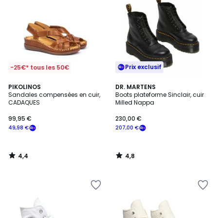
Prix exclusif
-25€* tous les 50€
4,4
4,8
PIKOLINOS
DR. MARTENS
/ 5
/ 5
Sandales compensées en cuir,
Boots plateforme Sinclair, cuir
CADAQUES
Milled Nappa
99,95 €
230,00 €
49,98 €
207,00 €
4,4
4,8
/
/
5
5