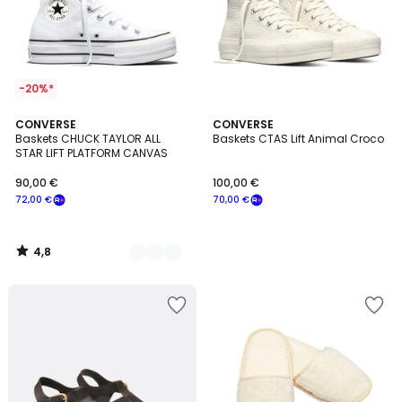
-20%*
4,8
2
CONVERSE
CONVERSE
/ 5
Baskets CHUCK TAYLOR ALL
Baskets CTAS Lift Animal Croco
Couleurs
STAR LIFT PLATFORM CANVAS
90,00 €
100,00 €
72,00 €
70,00 €
4,8
/
5