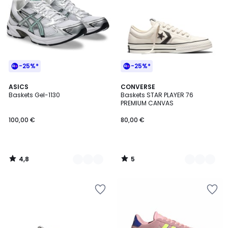
-25%*
-25%*
4,8
5
5
ASICS
2
CONVERSE
/ 5
/
Baskets Gel-1130
Baskets STAR PLAYER 76
Couleurs
Couleurs
5
PREMIUM CANVAS
100,00 €
80,00 €
4,8
5
/
/
5
5