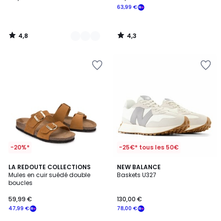
63,99 €
4,8
4,3
/
/
5
5
-20%*
-25€* tous les 50€
4,8
4,5
LA REDOUTE COLLECTIONS
2
NEW BALANCE
/ 5
/ 5
Mules en cuir suédé double
Baskets U327
Couleurs
boucles
59,99 €
130,00 €
47,99 €
78,00 €