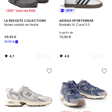
-25%*
-25€* tous les 50€
4,7
4,8
2
LA REDOUTE COLLECTIONS
5
ADIDAS SPORTSWEAR
/ 5
/ 5
Mules sabots en feutre
Baskets VL Court 3.0
Couleurs
Couleurs
à partir de
49,99 €
70,00 €
25,00 €
4,7
4,8
/
/
5
5