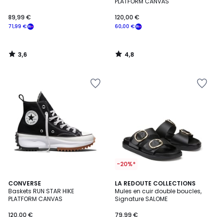
PLATFORM CANVAS
89,99 €
120,00 €
71,99 €
60,00 €
3,6
4,8
/
/
5
5
-20%*
4,8
4,3
2
CONVERSE
LA REDOUTE COLLECTIONS
/ 5
/ 5
Baskets RUN STAR HIKE
Mules en cuir double boucles,
Couleurs
PLATFORM CANVAS
Signature SALOME
120,00 €
79,99 €