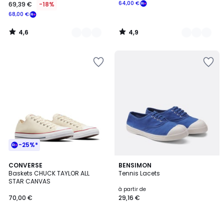
64,00 €
69,39 €
-18%
68,00 €
4,6
4,9
/
/
5
5
-25%*
4,7
5
5
CONVERSE
7
BENSIMON
/ 5
/
Baskets CHUCK TAYLOR ALL
Tennis Lacets
Couleurs
Couleurs
5
STAR CANVAS
à partir de
70,00 €
29,16 €