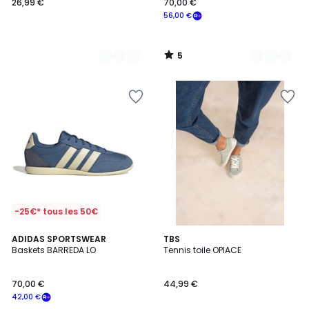
26,99 €
70,00 €
56,00 €
5
/
5
-25€* tous les 50€
5
5
2
ADIDAS SPORTSWEAR
7
TBS
/
/
Baskets BARREDA LO
Tennis toile OPIACE
Couleurs
Couleurs
5
5
70,00 €
44,99 €
42,00 €