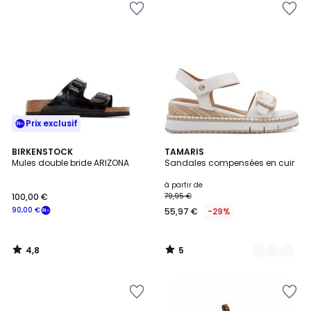
Prix exclusif
4,8
5
BIRKENSTOCK
2
TAMARIS
/ 5
/
Mules double bride ARIZONA
Sandales compensées en cuir
Couleurs
5
à partir de
100,00 €
79,95 €
90,00 €
55,97 €
-29%
4,8
5
/
/
5
5