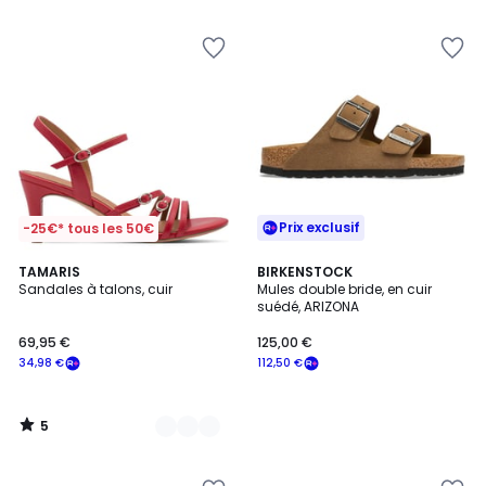
5
5
Prix exclusif
-25€* tous les 50€
5
4
TAMARIS
BIRKENSTOCK
/
Sandales à talons, cuir
Mules double bride, en cuir
Couleurs
5
suédé, ARIZONA
69,95 €
125,00 €
34,98 €
112,50 €
5
/
5