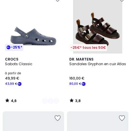
-25%*
-25€* tous les 50€
4,6
3,8
14
CROCS
DR. MARTENS
/ 5
/ 5
Sabots Classic
Sandales Gryphon en cuir Atlas
Couleurs
à partir de
49,99 €
160,00 €
43,99 €
80,00 €
4,6
3,8
/
/
5
5