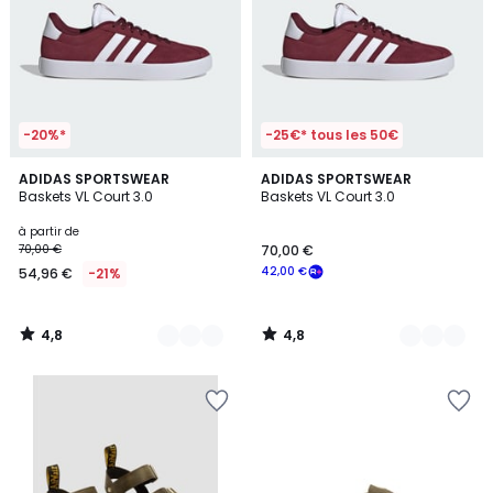
-20%*
-25€* tous les 50€
4,8
4,8
13
ADIDAS SPORTSWEAR
2
ADIDAS SPORTSWEAR
/ 5
/ 5
Baskets VL Court 3.0
Baskets VL Court 3.0
Couleurs
Couleurs
à partir de
70,00 €
70,00 €
42,00 €
54,96 €
-21%
4,8
4,8
/
/
5
5