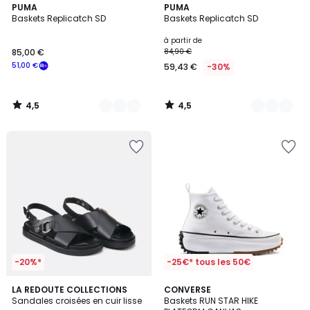
4,5
4,5
2
PUMA
5
PUMA
/ 5
/ 5
Baskets Replicatch SD
Baskets Replicatch SD
Couleurs
Couleurs
à partir de
85,00 €
84,90 €
51,00 €
59,43 €
-30%
4,5
4,5
/
/
5
5
-20%*
-25€* tous les 50€
3,6
4,8
LA REDOUTE COLLECTIONS
CONVERSE
/ 5
/ 5
Sandales croisées en cuir lisse
Baskets RUN STAR HIKE