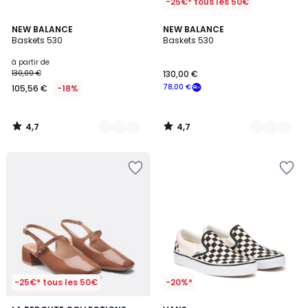
-25€* tous les 50€
4,7
4,7
5
NEW BALANCE
3
NEW BALANCE
/ 5
/ 5
Baskets 530
Baskets 530
Couleurs
Couleurs
à partir de
130,00 €
130,00 €
78,00 €
105,56 €
-18%
4,7
4,7
/
/
5
5
-25€* tous les 50€
-20%*