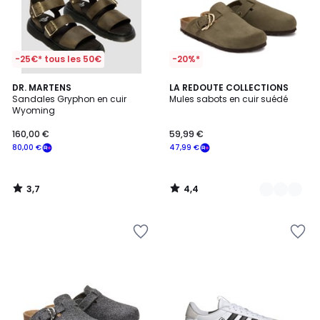
-25€* tous les 50€
-20%*
3,7
4,4
DR. MARTENS
2
LA REDOUTE COLLECTIONS
/ 5
/ 5
Sandales Gryphon en cuir
Mules sabots en cuir suédé
Couleurs
Wyoming
160,00 €
59,99 €
80,00 €
47,99 €
3,7
4,4
/
/
5
5