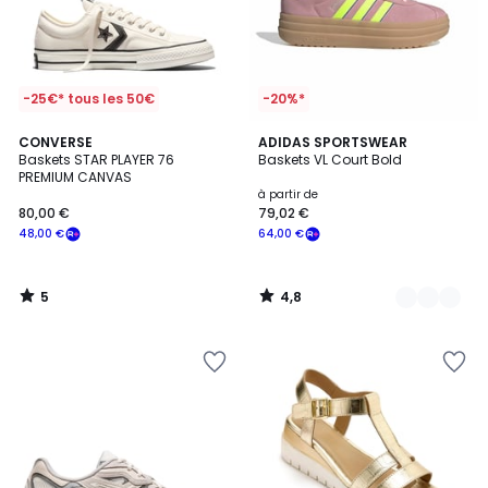
-25€* tous les 50€
-20%*
5
4,8
CONVERSE
19
ADIDAS SPORTSWEAR
/
/ 5
Baskets STAR PLAYER 76
Baskets VL Court Bold
Couleurs
5
PREMIUM CANVAS
à partir de
80,00 €
79,02 €
48,00 €
64,00 €
5
4,8
/
/
5
5