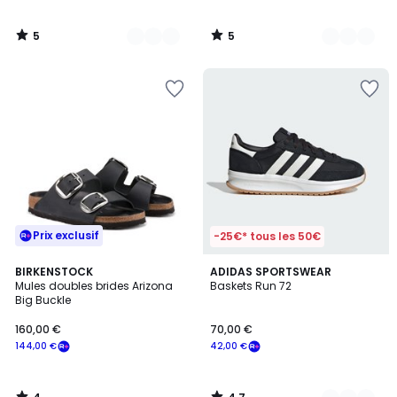
5
5
/
/
5
5
Prix exclusif
-25€* tous les 50€
4
4,7
BIRKENSTOCK
5
ADIDAS SPORTSWEAR
/
/ 5
Mules doubles brides Arizona
Baskets Run 72
Couleurs
5
Big Buckle
160,00 €
70,00 €
144,00 €
42,00 €