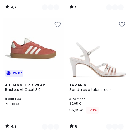
4,7
5
/
/
5
5
-25%*
4,8
5
12
ADIDAS SPORTSWEAR
5
TAMARIS
/ 5
/
Baskets VL Court 3.0
Sandales à talons, cuir
Couleurs
Couleurs
5
à partir de
à partir de
70,00 €
69,95 €
55,95 €
-20%
4,8
5
/
/