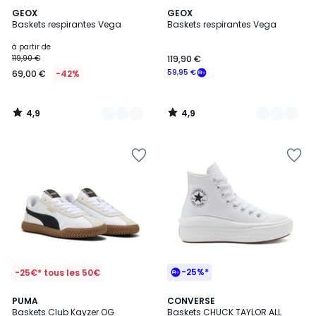
4,9
4,9
2
GEOX
2
GEOX
/ 5
/ 5
Baskets respirantes Vega
Baskets respirantes Vega
Couleurs
Couleurs
à partir de
119,90 €
119,90 €
59,95 €
69,00 €
-42%
4,9
4,9
/
/
5
5
-25%*
-25€* tous les 50€
4,7
2
PUMA
2
CONVERSE
/ 5
Baskets Club Kayzer OG
Baskets CHUCK TAYLOR ALL