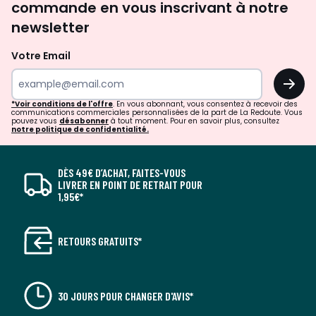
commande en vous inscrivant à notre
newsletter
Votre Email
OK
*Voir conditions de l'offre
. En vous abonnant, vous consentez à recevoir des
communications commerciales personnalisées de la part de La Redoute. Vous
pouvez vous
désabonner
à tout moment. Pour en savoir plus, consultez
notre politique de confidentialité.
DÈS 49€ D’ACHAT, FAITES-VOUS
LIVRER EN POINT DE RETRAIT POUR
1,95€*
RETOURS GRATUITS*
30 JOURS POUR CHANGER D'AVIS*