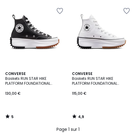
5
5
4,9
CONVERSE
CONVERSE
/
/ 5
Baskets RUN STAR HIKE
Baskets RUN STAR HIKE
5
PLATFORM FOUNDATIONAL
PLATFORM FOUNDATIONAL
LEATHER
LEATHER
130,00 €
115,00 €
5
4,9
/
/
5
5
Page 1 sur 1