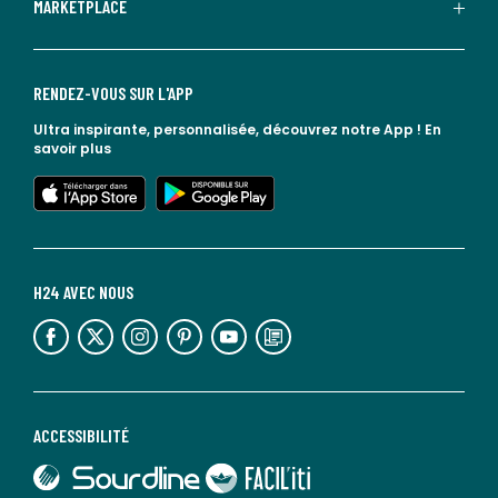
MARKETPLACE
RENDEZ-VOUS SUR L'APP
Ultra inspirante, personnalisée, découvrez notre App !
En
savoir plus
lien vers l'app store
lien vers google play
H24 AVEC NOUS
lien vers l'espace réseaux sociaux
lien vers l'espace réseaux sociaux
lien vers l'espace réseaux sociaux
lien vers l'espace réseaux sociaux
lien vers l'espace réseaux sociaux
lien vers le blog la redoute
ACCESSIBILITÉ
lien vers Sourdline
lien vers Faciliti