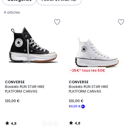
4 articles
-25€* tous les 50€
4,8
4,8
2
CONVERSE
CONVERSE
/ 5
/ 5
Baskets RUN STAR HIKE
Baskets RUN STAR HIKE
Couleurs
PLATFORM CANVAS
PLATFORM CANVAS
120,00
120,00 €
120,00 €
€.
60,00 €
4,8
4,8
/
/
5