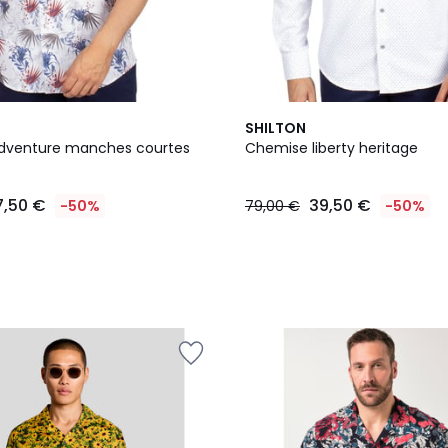
2
SHILTON
Couleurs
dventure manches courtes
Chemise liberty heritage
7,50 €
39,50 €
-50%
79,00 €
-50%