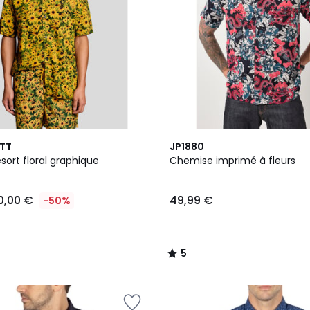
5
OTT
JP1880
/
ort floral graphique
Chemise imprimé à fleurs
5
0,00 €
49,99 €
-50%
5
/
5