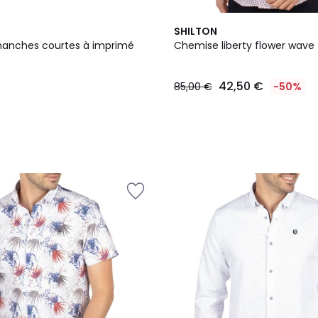
2
SHILTON
Couleurs
anches courtes à imprimé
Chemise liberty flower wave
42,50 €
85,00 €
-50%