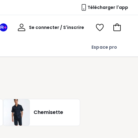
Télécharger l'app
Mon
Se connecter / S'inscrire
Mon
Voir
Voir
compte
espace
mes
mon
La
favoris
panier
Espace pro
Redoute
+
Chemisette