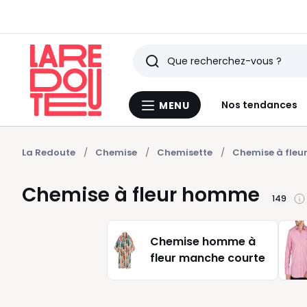
Rechercher
Derniers
Nos tendances
MENU
Menu
articles
La
Redoute
vus
La Redoute
Chemise
Chemisette
Chemise à fle
Chemise à fleur homme
149
Chemise homme à
fleur manche courte