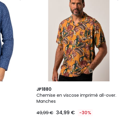
JP1880
Chemise en viscose imprimé all-over.
Manches
34,99 €
49,99 €
-30%