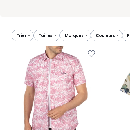
Trier
tailles
marques
couleurs