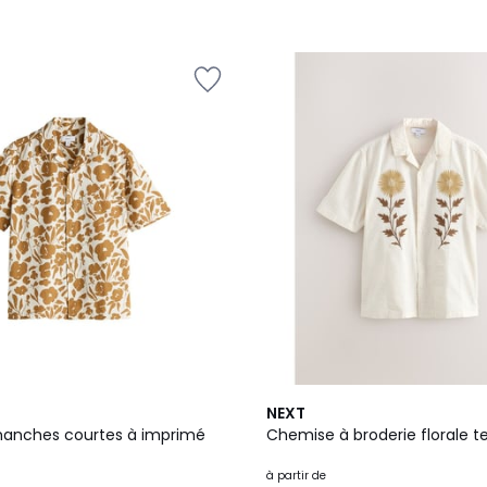
2
NEXT
Couleurs
anches courtes à imprimé
Chemise à broderie florale t
à partir de