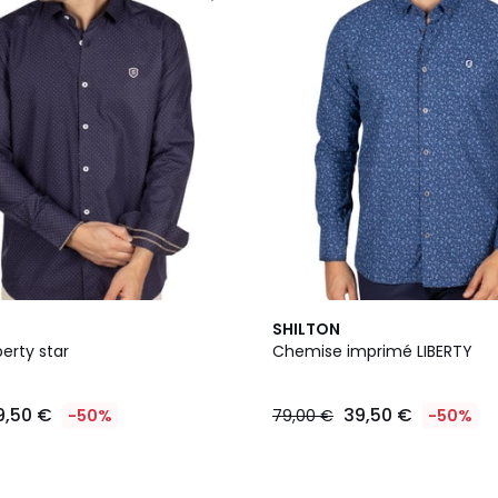
SHILTON
erty star
Chemise imprimé LIBERTY
9,50 €
39,50 €
-50%
79,00 €
-50%