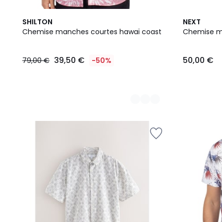
4
SHILTON
NEXT
Couleurs
Chemise manches courtes hawaï coast
Chemise m
39,50
39,50 €
50,00 €
79,00 €
-50%
€
au
lieu
de
79,00
€
50%
de
réduction
appliquée.