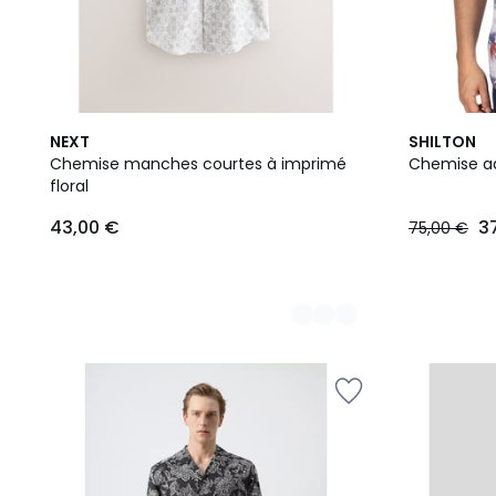
2
NEXT
SHILTON
Couleurs
Chemise manches courtes à imprimé
Chemise a
floral
43,00 €
3
75,00 €