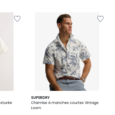
3
SUPERDRY
Couleurs
exturée
Chemise à manches courtes Vintage
Loom