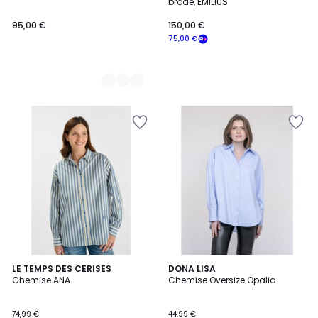
brodé, EMILIUS
95,00 €
150,00 €
75,00 €
LE TEMPS DES CERISES
2
DONA LISA
Chemise ANA
Chemise Oversize Opalia
Couleurs
74,99 €
44,99 €