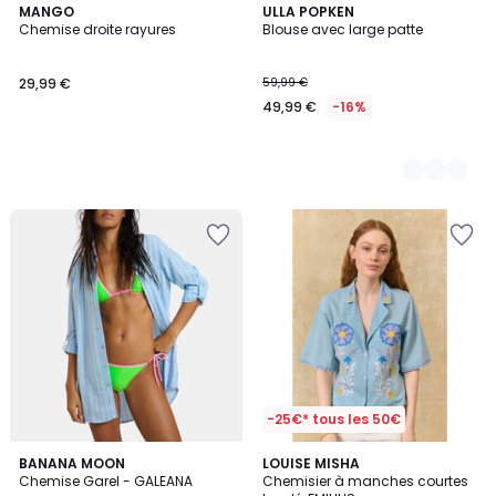
MANGO
2
ULLA POPKEN
Chemise droite rayures
Blouse avec large patte
Couleurs
29,99 €
59,99 €
49,99 €
-16%
-25€* tous les 50€
2
BANANA MOON
LOUISE MISHA
Chemise Garel - GALEANA
Chemisier à manches courtes
Couleurs