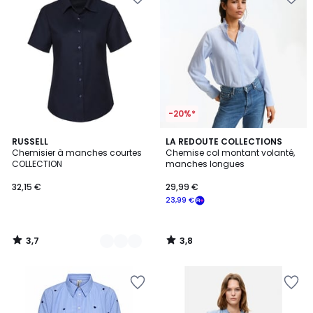
-20%*
3,7
3,8
5
RUSSELL
LA REDOUTE COLLECTIONS
/ 5
/ 5
Chemisier à manches courtes
Chemise col montant volanté,
Couleurs
COLLECTION
manches longues
32,15 €
29,99 €
23,99 €
3,7
3,8
/
/
5
5