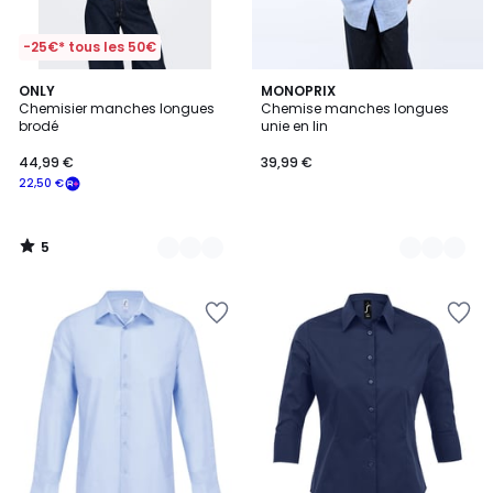
-25€* tous les 50€
5
2
ONLY
2
MONOPRIX
/
Chemisier manches longues
Chemise manches longues
Couleurs
Couleurs
5
brodé
unie en lin
44,99 €
39,99 €
22,50 €
5
/
5