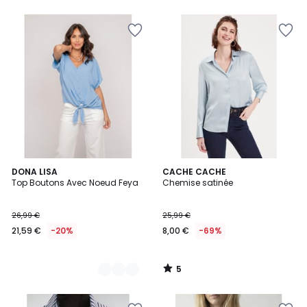
5
6
DONA LISA
CACHE CACHE
/
Top Boutons Avec Noeud Feya
Chemise satinée
Couleurs
5
26,99 €
25,99 €
21,59 €
-20%
8,00 €
-69%
5
/
5