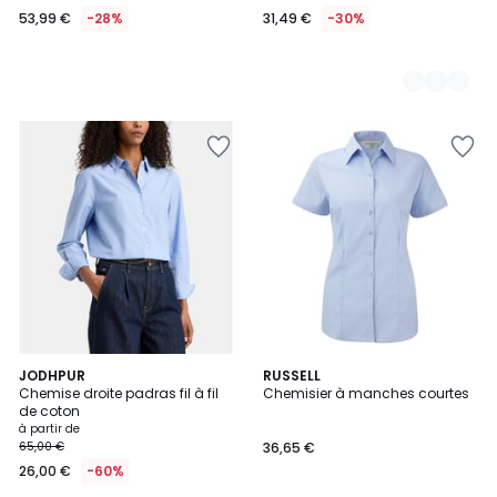
53,99 €
-28%
31,49 €
-30%
4
2
JODHPUR
2
RUSSELL
/
Chemise droite padras fil à fil
Chemisier à manches courtes
Couleurs
Couleurs
5
de coton
à partir de
65,00 €
36,65 €
26,00 €
-60%