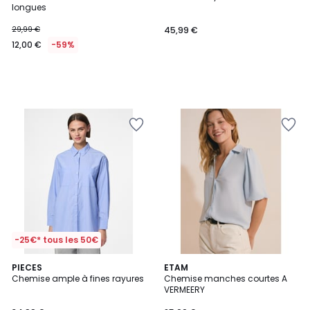
longues
29,99 €
45,99 €
12,00 €
-59%
-25€* tous les 50€
4
PIECES
ETAM
/
Chemise ample à fines rayures
Chemise manches courtes A
5
VERMEERY