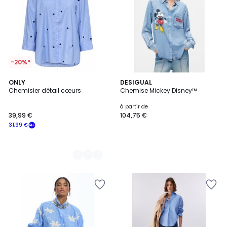
-20%*
2
ONLY
DESIGUAL
Chemisier détail cœurs
Chemise Mickey Disney™
Couleurs
à partir de
39,99 €
104,75 €
31,99 €