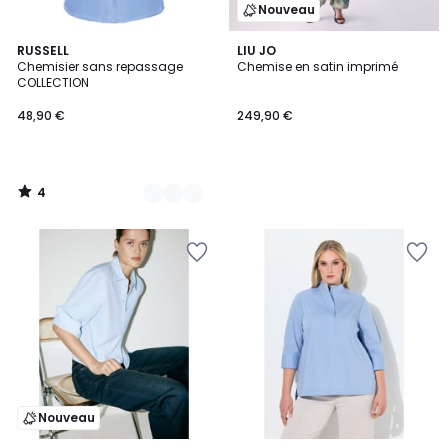
Nouveau
4
3
RUSSELL
LIU JO
/
Chemisier sans repassage
Chemise en satin imprimé
Couleurs
5
COLLECTION
48,90 €
249,90 €
4
/
5
Nouveau