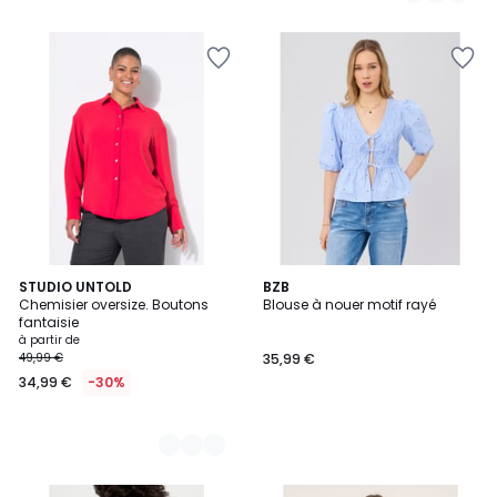
5
STUDIO UNTOLD
BZB
Chemisier oversize. Boutons
Blouse à nouer motif rayé
Couleurs
fantaisie
à partir de
49,99 €
35,99 €
34,99 €
-30%