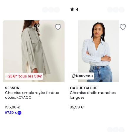
4
/
5
Nouveau
-25€* tous les 50€
SESSUN
3
CACHE CACHE
Chemise ample rayée, fendue
Chemise droite manches
Couleurs
côtés, KOYACO
longues
195,00 €
35,99 €
97,50 €