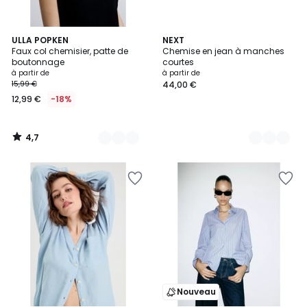
4,7
11
ULLA POPKEN
3
NEXT
/ 5
Faux col chemisier, patte de
Chemise en jean à manches
Couleurs
Couleurs
boutonnage
courtes
à partir de
à partir de
15,99 €
44,00 €
12,99 €
-18%
4,7
/
5
Nouveau