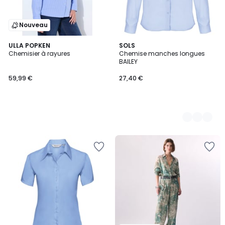
Nouveau
ULLA POPKEN
3
SOLS
Chemisier à rayures
Chemise manches longues
Couleurs
BAILEY
59,99 €
27,40 €