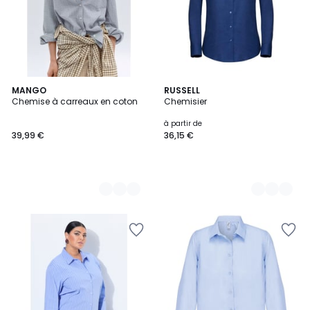
2
MANGO
5
RUSSELL
Chemise à carreaux en coton
Chemisier
Couleurs
Couleurs
à partir de
39,99 €
36,15 €