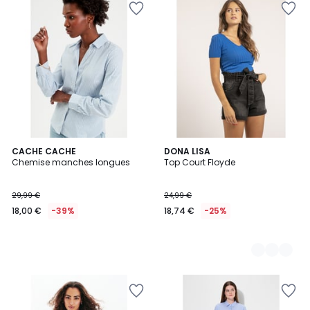
CACHE CACHE
7
DONA LISA
Chemise manches longues
Top Court Floyde
Couleurs
29,99 €
24,99 €
18,00 €
-39%
18,74 €
-25%