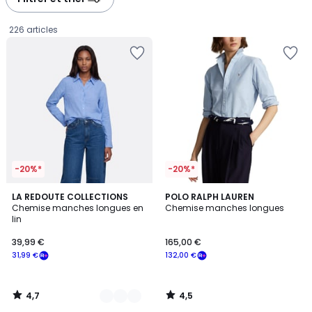
gauche
droite
226 articles
-20%*
-20%*
4,7
4,5
2
LA REDOUTE COLLECTIONS
POLO RALPH LAUREN
/ 5
/ 5
Chemise manches longues en
Chemise manches longues
Couleurs
lin
39,99
39,99 €
165,00 €
€
31,99 €
132,00 €
souscrivez
à
notre
4,7
4,5
programme
/
/
5
5