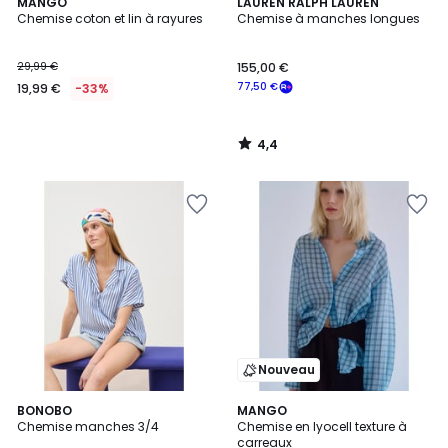
4,4
MANGO
LAUREN RALPH LAUREN
/ 5
Chemise coton et lin à rayures
Chemise à manches longues
29,99 €
155,00 €
77,50 €
19,99 €
-33%
4,4
/
5
Nouveau
2
BONOBO
MANGO
Chemise manches 3/4
Chemise en lyocell texture à
Couleurs
carreaux