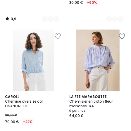
30,00 €
-60%
3,9
/
5
CAROLL
3
LA FEE MARABOUTEE
Chemise oversize col
Chemisier en coton fleuri
Couleurs
CSANDINETTE
manches 3/4
à partir de
90,00 €
64,00 €
70,00 €
-22%