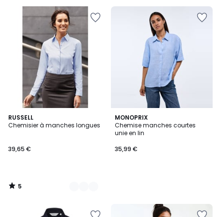
pour
payer
à
la
place
31,99
€.
5
2
RUSSELL
MONOPRIX
/
Chemisier à manches longues
Chemise manches courtes
Couleurs
5
unie en lin
39,65 €
35,99 €
5
/
5