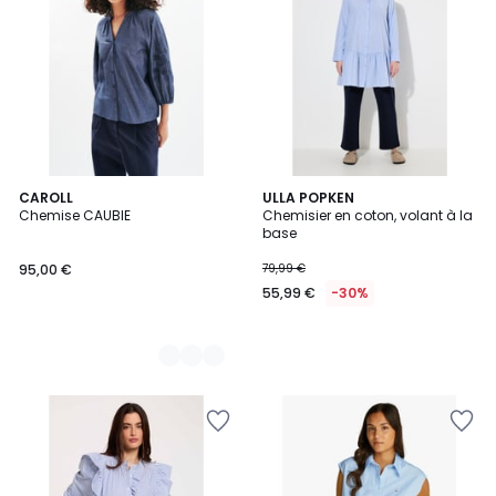
2
CAROLL
ULLA POPKEN
Chemise CAUBIE
Chemisier en coton, volant à la
Couleurs
base
95,00 €
79,99 €
55,99 €
-30%