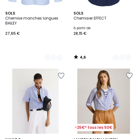
4,6
3
SOLS
4
SOLS
/ 5
Chemise manches longues
Chemisier EFFECT
Couleurs
Couleurs
BAILEY
à partir de
27,65 €
28,15 €
4,6
/
5
-25€* tous les 50€