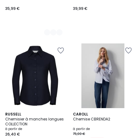
35,99 €
39,99 €
3,9
5
RUSSELL
2
CAROLL
/ 5
Chemisier à manches longues
Chemise CBRENDA2
Couleurs
Couleurs
COLLECTION
à partir de
à partir de
26,40 €
75,00 €