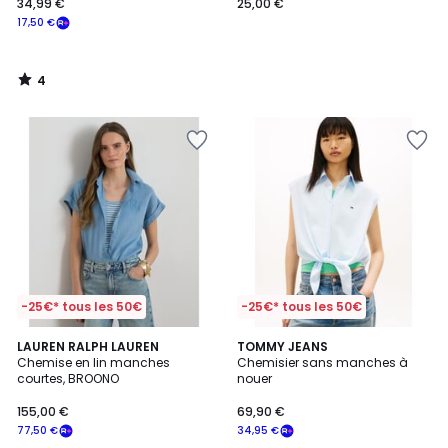
34,99 €
25,00 €
17,50 €
4
/
5
-25€* tous les 50€
-25€* tous les 50€
2
LAUREN RALPH LAUREN
TOMMY JEANS
Chemise en lin manches
Chemisier sans manches à
Couleurs
courtes, BROONO
nouer
155,00 €
69,90 €
77,50 €
34,95 €