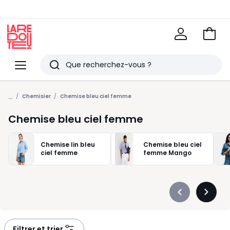
Voir
mon
La
panie
Redoute
Menu
Rechercher
Derniers
...
articles
Chemisier
Chemise bleu ciel femme
vus
Chemise bleu ciel femme
Chemise lin bleu
Chemise bleu ciel
ciel femme
femme Mango
Précédent
Suivan
-
-
défiler
défiler
à
à
Filtrer et trier