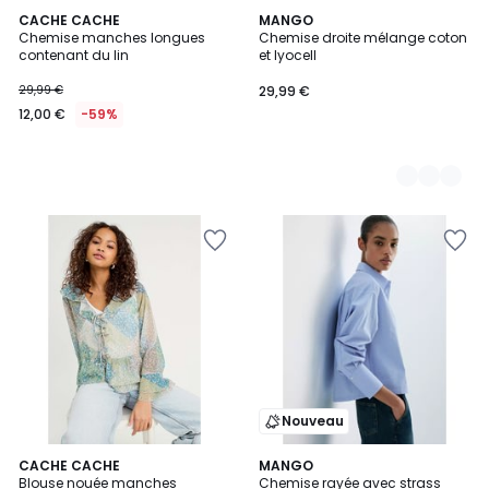
CACHE CACHE
2
MANGO
Chemise manches longues
Chemise droite mélange coton
Couleurs
contenant du lin
et lyocell
29,99 €
29,99 €
12,00 €
-59%
Nouveau
CACHE CACHE
MANGO
Blouse nouée manches
Chemise rayée avec strass