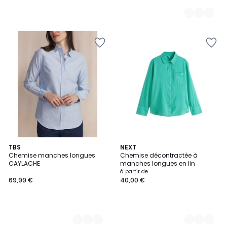
3
TBS
10
NEXT
Chemise manches longues
Chemise décontractée à
Couleurs
Couleurs
CAYLACHE
manches longues en lin
à partir de
69,99 €
40,00 €