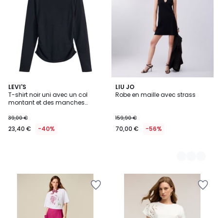
LEVI'S
2
LIU JO
T-shirt noir uni avec un col
Robe en maille avec strass
Couleurs
montant et des manches
longues
39,00 €
159,90 €
23,40 €
-40%
70,00 €
-56%