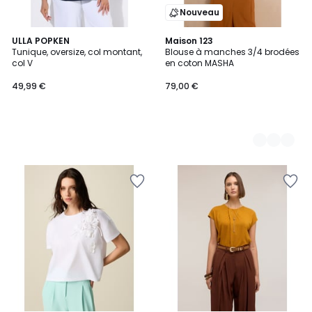
Nouveau
ULLA POPKEN
2
Maison 123
Tunique, oversize, col montant,
Blouse à manches 3/4 brodées
Couleurs
col V
en coton MASHA
49,99 €
79,00 €