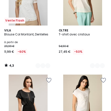
Vente Flash
4,3
2
VILA
3
OLTRE
/ 5
Blouse Col Montant, Dentelles
T-shirt avec cristaux
Couleurs
Couleurs
à partir de
29,99 €
54,90 €
11,99 €
-60%
27,45 €
-50%
4,3
/
5