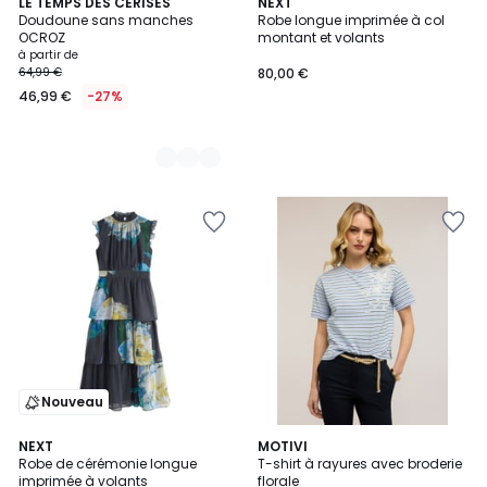
4
LE TEMPS DES CERISES
NEXT
Doudoune sans manches
Robe longue imprimée à col
Couleurs
OCROZ
montant et volants
à partir de
64,99 €
80,00 €
46,99 €
-27%
Nouveau
NEXT
MOTIVI
Robe de cérémonie longue
T-shirt à rayures avec broderie
imprimée à volants
florale