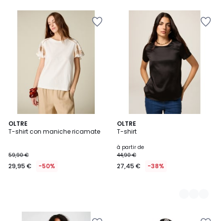
5
OLTRE
2
OLTRE
T-shirt con maniche ricamate
T-shirt
Couleurs
à partir de
59,90 €
44,90 €
29,95 €
-50%
27,45 €
-38%