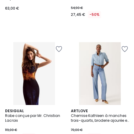
63,00 €
54,90 €
27,45 €
-50%
DESIGUAL
ARTLOVE
Robe conçue par Mr. Christian
Chemise Kathleen à manches
Lacroix
trois-quarts, broderie ajourée et
col montant froncé
119,00 €
79,00 €