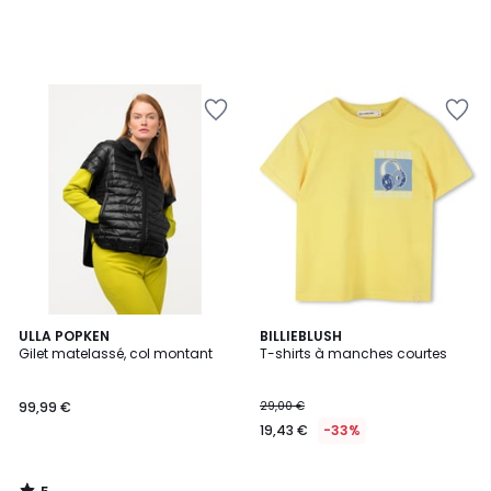
5
ULLA POPKEN
BILLIEBLUSH
/
Gilet matelassé, col montant
T-shirts à manches courtes
5
99,99 €
29,00 €
19,43 €
-33%