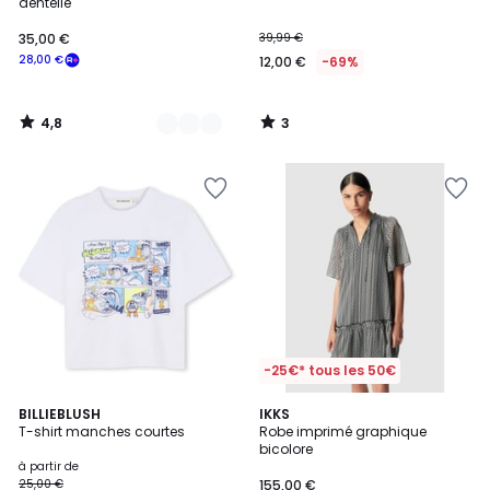
5
dentelle
35,00 €
39,99 €
28,00 €
12,00 €
-69%
4,8
3
/
/
5
5
-25€* tous les 50€
BILLIEBLUSH
IKKS
T-shirt manches courtes
Robe imprimé graphique
bicolore
à partir de
25,00 €
155,00 €