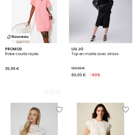
Nouveau
2
PROMOD
LIU JO
Robe courte rayée
Top en maille avec strass
Couleurs
35,99 €
129,90 €
60,00 €
-53%