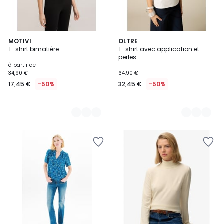
9
MOTIVI
3
OLTRE
T-shirt bimatière
T-shirt avec application et
Couleurs
Couleurs
perles
à partir de
34,90 €
64,90 €
17,45 €
-50%
32,45 €
-50%