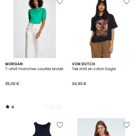
4
2
MORGAN
VON DUTCH
/
T-shirt manches courtes brodé
Tee shirt en coton Eagle
Couleurs
5
35,00 €
34,90 €
4
/
5