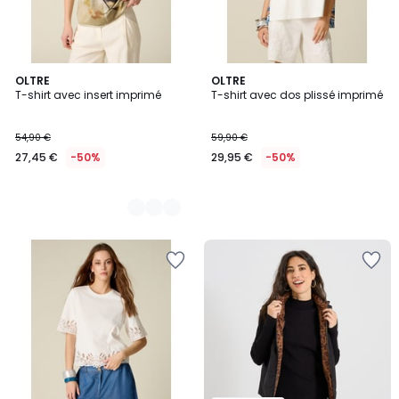
3
OLTRE
OLTRE
T-shirt avec insert imprimé
T-shirt avec dos plissé imprimé
Couleurs
54,90 €
59,90 €
27,45 €
-50%
29,95 €
-50%