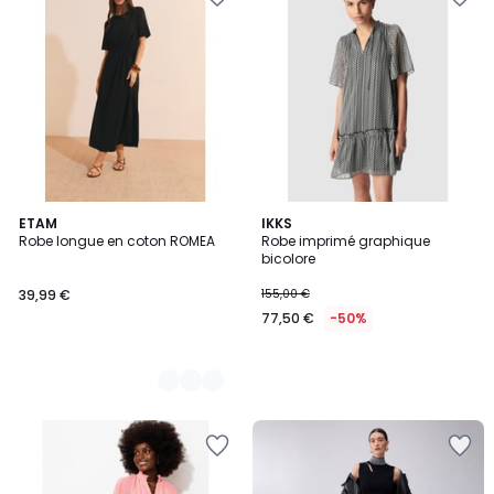
2
ETAM
IKKS
Robe longue en coton ROMEA
Robe imprimé graphique
Couleurs
bicolore
39,99 €
155,00 €
77,50 €
-50%