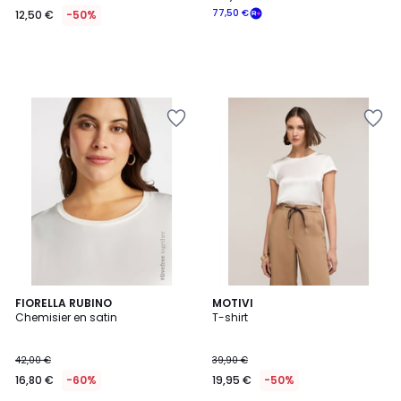
77,50 €
12,50 €
-50%
FIORELLA RUBINO
2
MOTIVI
Chemisier en satin
T-shirt
Couleurs
42,00 €
39,90 €
16,80 €
-60%
19,95 €
-50%