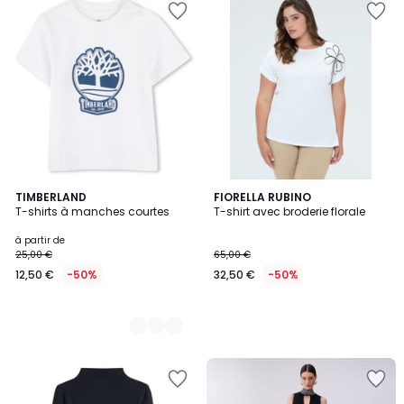
3
TIMBERLAND
FIORELLA RUBINO
T-shirts à manches courtes
T-shirt avec broderie florale
Couleurs
à partir de
25,00 €
65,00 €
12,50 €
-50%
32,50 €
-50%