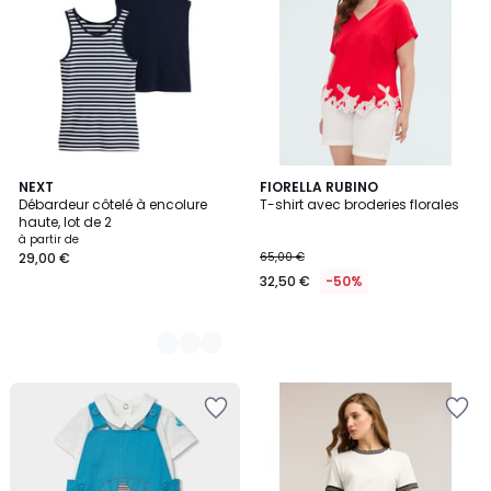
2
NEXT
FIORELLA RUBINO
Débardeur côtelé à encolure
T-shirt avec broderies florales
Couleurs
haute, lot de 2
à partir de
29,00 €
65,00 €
32,50 €
-50%