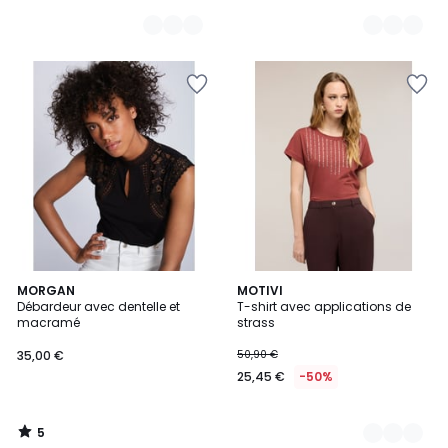
5
MORGAN
2
MOTIVI
/
Débardeur avec dentelle et
T-shirt avec applications de
Couleurs
5
macramé
strass
35,00 €
50,90 €
25,45 €
-50%
5
/