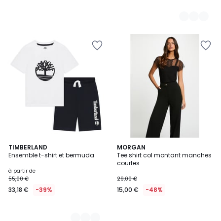
2
TIMBERLAND
MORGAN
Ensemble t-shirt et bermuda
Tee shirt col montant manches
Couleurs
courtes
à partir de
55,00 €
29,00 €
33,18 €
-39%
15,00 €
-48%