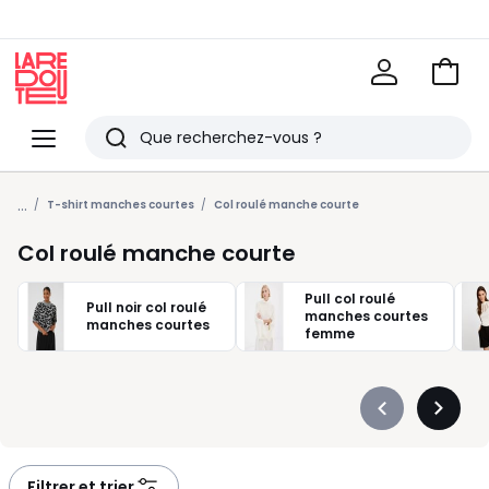
Voir
mon
La
panie
Redoute
Menu
Rechercher
Derniers
...
articles
T-shirt manches courtes
Col roulé manche courte
vus
Col roulé manche courte
Pull col roulé
Pull noir col roulé
manches courtes
manches courtes
femme
Précédent
Suivan
-
-
défiler
défiler
à
à
Filtrer et trier