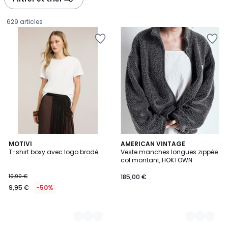
gauche
droite
629 articles
2
MOTIVI
5
AMERICAN VINTAGE
T-shirt boxy avec logo brodé
Veste manches longues zippée
Couleurs
Couleurs
col montant, HOKTOWN
9,95
19,90 €
185,00 €
€
9,95 €
-50%
au
lieu
de
19,90