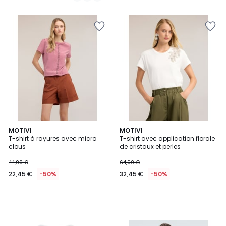
MOTIVI
MOTIVI
T-shirt à rayures avec micro
T-shirt avec application florale
clous
de cristaux et perles
44,90 €
64,90 €
22,45 €
-50%
32,45 €
-50%