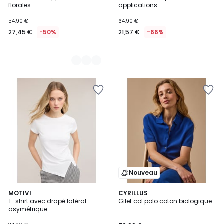
Couleurs
florales
applications
54,90 €
64,90 €
27,45 €
-50%
21,57 €
-66%
Nouveau
4
MOTIVI
CYRILLUS
T-shirt avec drapé latéral
Gilet col polo coton biologique
Couleurs
asymétrique