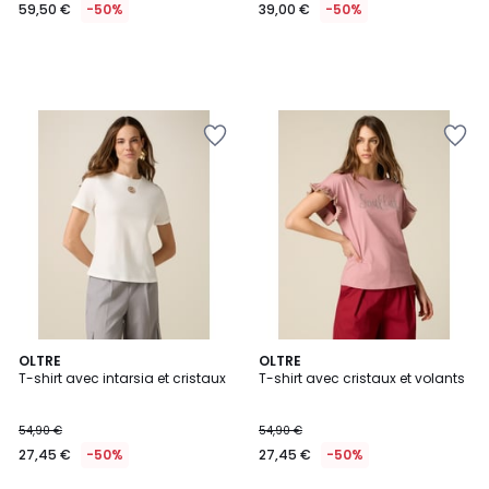
59,50 €
-50%
39,00 €
-50%
2
OLTRE
2
OLTRE
T-shirt avec intarsia et cristaux
T-shirt avec cristaux et volants
Couleurs
Couleurs
54,90 €
54,90 €
27,45 €
-50%
27,45 €
-50%