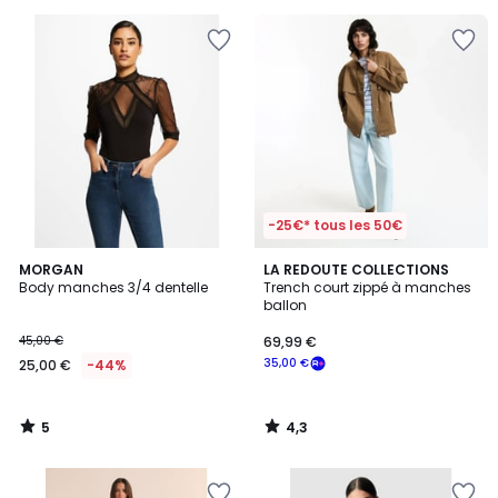
€
50%
de
réduction
appliquée.
-25€* tous les 50€
5
4,3
MORGAN
LA REDOUTE COLLECTIONS
/
/ 5
Body manches 3/4 dentelle
Trench court zippé à manches
5
ballon
45,00 €
69,99 €
35,00 €
25,00 €
-44%
5
4,3
/
/
5
5