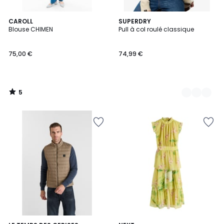
5
CAROLL
3
SUPERDRY
/
Blouse CHIMEN
Pull à col roulé classique
Couleurs
5
75,00 €
74,99 €
5
/
5