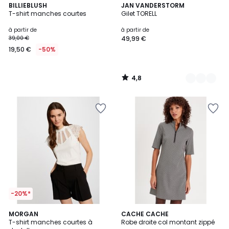
4,8
BILLIEBLUSH
6
JAN VANDERSTORM
/ 5
T-shirt manches courtes
Gilet TORELL
Couleurs
à partir de
à partir de
39,00 €
49,99 €
19,50 €
-50%
4,8
/
5
-20%*
4,8
3
2
MORGAN
CACHE CACHE
/ 5
/
T-shirt manches courtes à
Robe droite col montant zippé
Couleurs