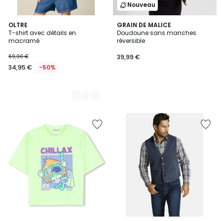
Nouveau
2
OLTRE
GRAIN DE MALICE
T-shirt avec détails en
Doudoune sans manches
Couleurs
macramé
réversible
69,90 €
39,99 €
34,95 €
-50%