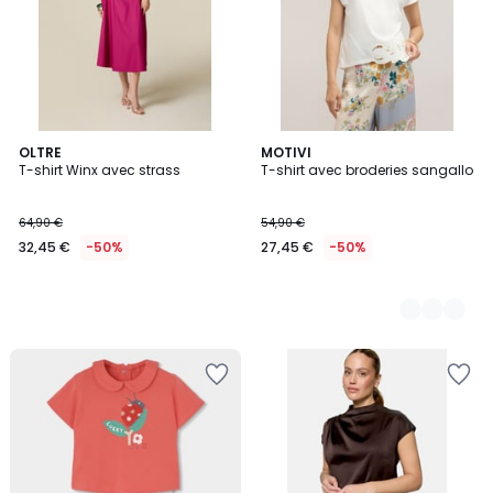
OLTRE
2
MOTIVI
T-shirt Winx avec strass
T-shirt avec broderies sangallo
Couleurs
64,90 €
54,90 €
32,45 €
-50%
27,45 €
-50%