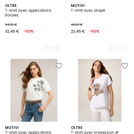
5
OLTRE
2
MOTIVI
T-shirt avec applications
T-shirt avec drapé
Couleurs
Couleurs
florales
64,90 €
44,90 €
32,45 €
-50%
22,45 €
-50%
2
MOTIVI
OLTRE
T-shirt avec applications
T-shirt avec impression et