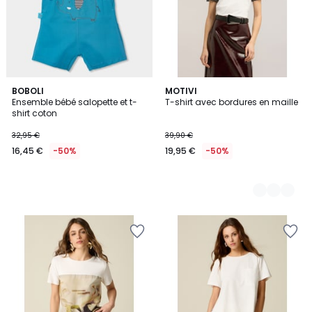
BOBOLI
3
MOTIVI
Ensemble bébé salopette et t-
T-shirt avec bordures en maille
Couleurs
shirt coton
32,95 €
39,90 €
16,45 €
-50%
19,95 €
-50%