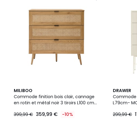
MILIBOO
DRAWER
Commode finition bois clair, cannage
Commode 4 
en rotin et métal noir 3 tiroirs L100 cm
L79cm- MO
MANILLE
359,99 €
399,99 €
-10%
299,99 €