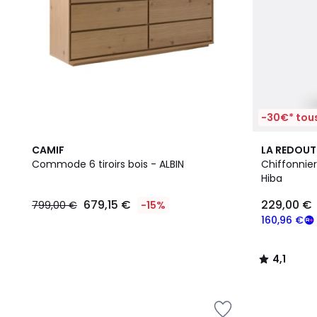
-30€* tous
4,1
CAMIF
LA REDOUT
/ 5
Commode 6 tiroirs bois - ALBIN
Chiffonnier
Hiba
679,15 €
229,00 €
799,00 €
-15%
160,96 €
4,1
/
5