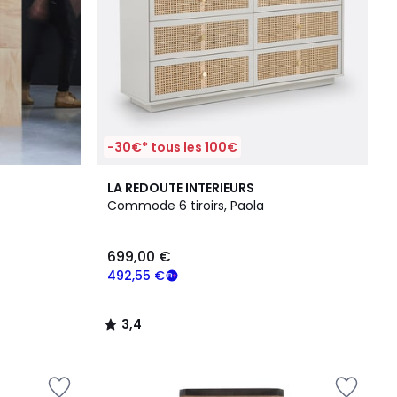
-30€* tous les 100€
3,4
LA REDOUTE INTERIEURS
/ 5
Commode 6 tiroirs, Paola
699,00 €
492,55 €
3,4
/
5