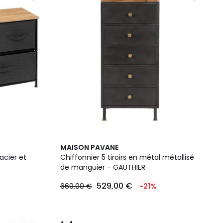
4
MAISON PAVANE
/
acier et
Chiffonnier 5 tiroirs en métal métallisé
5
de manguier - GAUTHIER
529,00 €
669,00 €
-21%