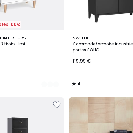
 les 100€
4
4
E INTERIEURS
SWEEEK
Couleurs
/
tiroirs Jimi
Commode/armoire industriel
5
portes SOHO
119,99 €
4
/
5