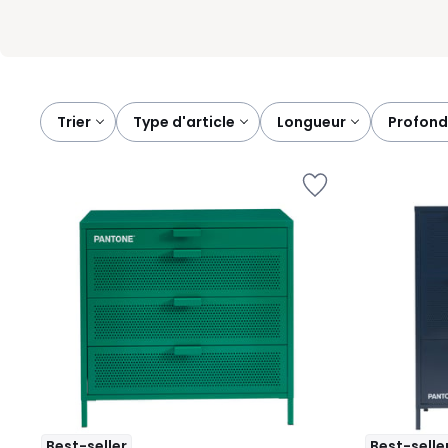
Trier
type d'article
longueur
profon
Best-seller
Best-selle