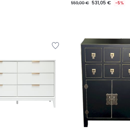
531,05 €
559,00 €
-5%