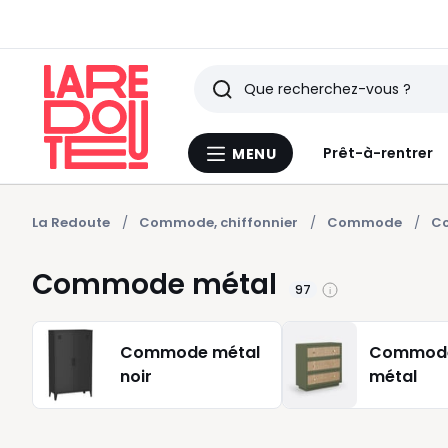
Rechercher
Derniers
Prêt-à-rentrer
MENU
Menu
articles
La
Redoute
vus
La Redoute
Commode, chiffonnier
Commode
C
Commode métal
97
Commode métal
Commode
noir
métal