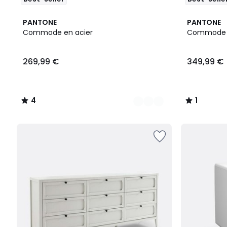
4
4
7
1
PANTONE
PANTONE
Couleurs
/
Couleurs
/
Commode en acier
Commode e
5
5
269,99
269,99 €
349,99 €
€.
4
1
/
/
5
5