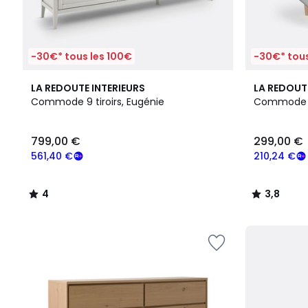
-30€* tous les 100€
-30€* tous
4
2
3,8
LA REDOUTE INTERIEURS
LA REDOUT
/
Couleurs
/ 5
Commode 9 tiroirs, Eugénie
Commode 3 
5
799,00 €
299,00 €
561,40 €
210,24 €
4
3,8
/
/
5
5