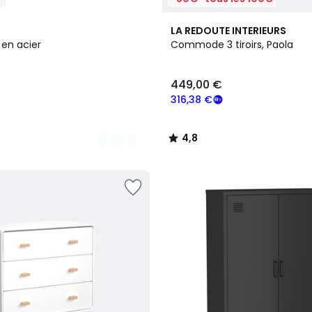
2
4,8
LA REDOUTE INTERIEURS
Couleurs
/ 5
n acier
Commode 3 tiroirs, Paola
449,00 €
316,38 €
4,8
/
5