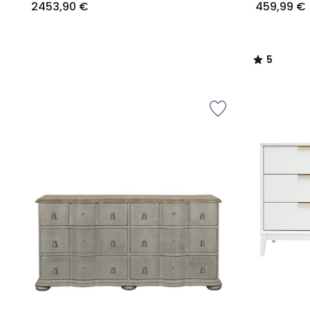
2453,90 €
459,99 €
5
/
5