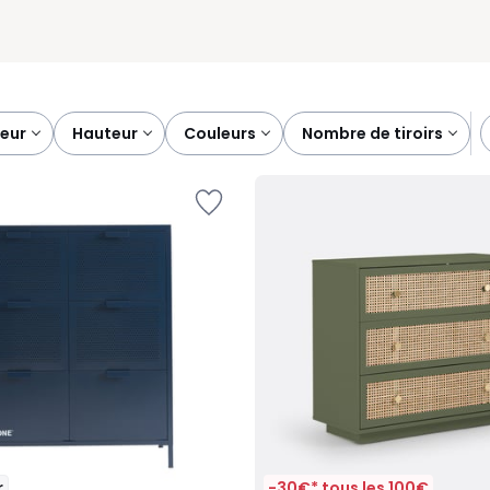
deur
hauteur
couleurs
nombre de tiroirs
r
-30€* tous les 100€