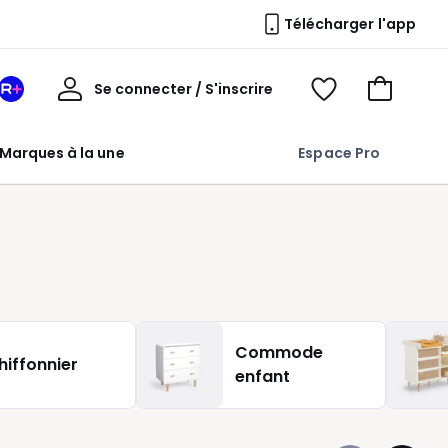
Télécharger l'app
Mon
Se connecter / S'inscrire
Mon
Voir
Voir
compte
espace
mes
mon
La
favoris
panier
Marques à la une
Espace Pro
Redoute
+
Commode
hiffonnier
enfant