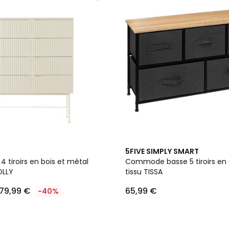
2
5FIVE SIMPLY SMART
Couleurs
tiroirs en bois et métal
Commode basse 5 tiroirs en 
LLY
tissu TISSA
179,99 €
65,99 €
-40%