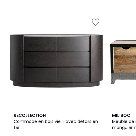
5
RECOLLECTION
MILIBOO
/
Commode en bois vieilli avec détails en
Meuble de 
5
fer
manguier ma
L100 cm AT