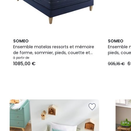
SOMEO
SOMEO
Ensemble matelas ressorts et mémoire
Ensemble 
de forme, sommier, pieds, couette et
pieds, coue
Prix
oreiller Rêve 500
à partir de
1085,00 €
6
995,16 €
à
partir
de
1085,00
€.