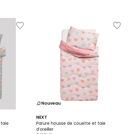
Nouveau
3
NEXT
Couleurs
taie
Parure housse de couette et taie
d’oreiller