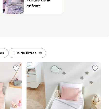
Parure de lit
à vos
enfant
ies
plus de filtres