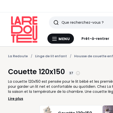
Rechercher
Derniers
Prêt-à-rentrer
MENU
Menu
articles
La
Redoute
vus
La Redoute
Linge de lit enfant
Housse de couette en
Couette 120x150
37
La couette 120x150 est pensée pour le lit bébé et les prem
pour garder un lit net et confortable au quotidien. Chez La
la saison et la température de la chambre. Une couette lé
version plus chaude est adaptée quand la chambre est plus f
Lire plus
un entretien simple, naturel pour une sensation plus envelop
couette 120x150 assortie. Elle protège la couette, facilite
Avant l’achat, vérifiez les dimensions du lit et l’âge de l’en