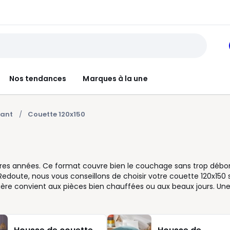
Nos tendances
Marques à la une
fant
Couette 120x150
ières années. Ce format couvre bien le couchage sans trop débor
 Redoute, nous vous conseillons de choisir votre couette 120x150 
gère convient aux pièces bien chauffées ou aux beaux jours. Un
raîche. Le garnissage joue aussi sur le ressenti: synthétique p
pante. Pour vous simplifier la vie, pensez aussi à la housse de
 le lavage et permet de changer l’ambiance de la chambre en un g
fant, ainsi que les recommandations d’usage pour la literie bébé. S