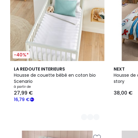
-40%*
4
LA REDOUTE INTERIEURS
NEXT
Couleurs
Housse de couette bébé en coton bio
Housse de c
Scenario
story
à partir de
27,99 €
38,00 €
16,79 €