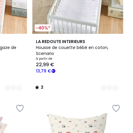
-40%*
5
3
LA REDOUTE INTERIEURS
Couleurs
/
 gaze de
Housse de couette bébé en coton,
5
Scenario
à partir de
22,99 €
13,79 €
3
/
5