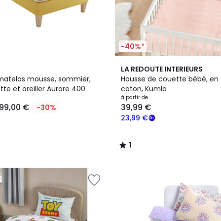
-40%*
4
1
LA REDOUTE INTERIEURS
Couleurs
/
matelas mousse, sommier,
Housse de couette bébé, en
5
tte et oreiller Aurore 400
coton, Kumla
à partir de
99,00 €
39,99 €
-30%
23,99 €
1
/
5