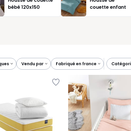
Housse de couette
Housse de
t adaptée au rythme de la maison, nous avons de quoi répondre 
bébé 120x150
couette enfant
rques
vendu par
fabriqué en france
catégor