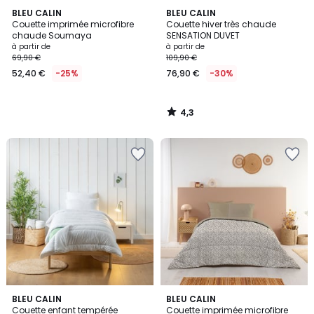
4,3
BLEU CALIN
BLEU CALIN
/ 5
Couette imprimée microfibre
Couette hiver très chaude
chaude Soumaya
SENSATION DUVET
à partir de
à partir de
69,90 €
109,90 €
52,40 €
-25%
76,90 €
-30%
4,3
/
5
5
4
BLEU CALIN
BLEU CALIN
/
/
Couette enfant tempérée
Couette imprimée microfibre