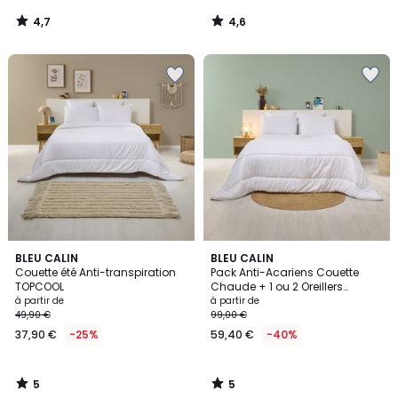
4,7
4,6
/
/
5
5
5
5
BLEU CALIN
BLEU CALIN
/
/
Couette été Anti-transpiration
Pack Anti-Acariens Couette
5
5
TOPCOOL
Chaude + 1 ou 2 Oreillers
60x60cm
à partir de
à partir de
49,90 €
99,00 €
37,90 €
-25%
59,40 €
-40%
5
5
/
/