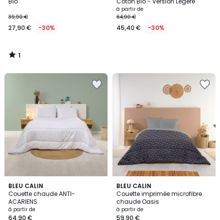
5
Bio
Coton Bio - Version Légère
à partir de
39,90 €
64,90 €
27,90 €
-30%
45,40 €
-30%
1
/
5
4,4
BLEU CALIN
BLEU CALIN
/ 5
Couette chaude ANTI-
Couette imprimée microfibre
ACARIENS
chaude Oasis
à partir de
à partir de
64,90 €
59,90 €