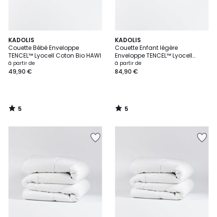
5
5
KADOLIS
KADOLIS
/
/
Couette Bébé Enveloppe
Couette Enfant légère
5
5
TENCEL™ Lyocell Coton Bio HAWI
Enveloppe TENCEL™ Lyocell
Coton Bio HAWI
à partir de
à partir de
49,90 €
84,90 €
5
5
/
/
5
5