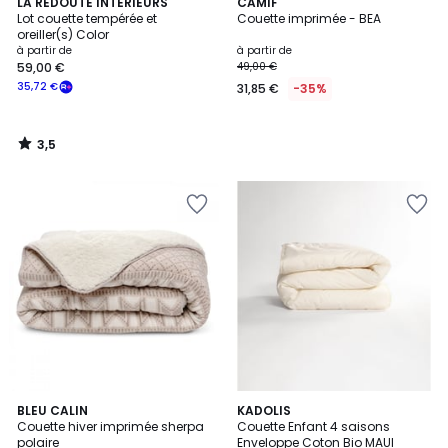
3,5
LA REDOUTE INTERIEURS
CAMIF
/ 5
Lot couette tempérée et
Couette imprimée - BEA
oreiller(s) Color
à partir de
à partir de
59,00 €
49,00 €
35,72 €
31,85 €
-35%
3,5
/
5
5
1
BLEU CALIN
KADOLIS
/
/
Couette hiver imprimée sherpa
Couette Enfant 4 saisons
5
5
polaire
Enveloppe Coton Bio MAUI