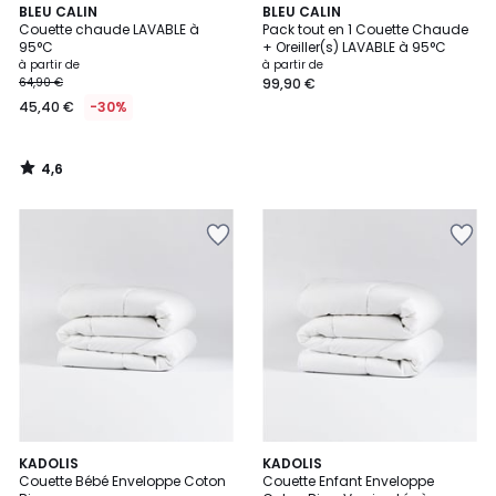
4,6
BLEU CALIN
BLEU CALIN
/ 5
Couette chaude LAVABLE à
Pack tout en 1 Couette Chaude
95°C
+ Oreiller(s) LAVABLE à 95°C
à partir de
à partir de
64,90 €
99,90 €
45,40 €
-30%
4,6
/
5
1
KADOLIS
KADOLIS
/
Couette Bébé Enveloppe Coton
Couette Enfant Enveloppe