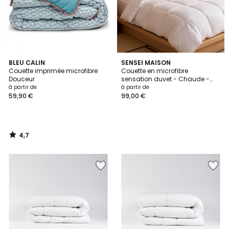
4,7
BLEU CALIN
SENSEI MAISON
/ 5
Couette imprimée microfibre
Couette en microfibre
Douceur
sensation duvet - Chaude -
500 g/m² MUDHUN
à partir de
à partir de
59,90 €
99,00 €
4,7
/
5