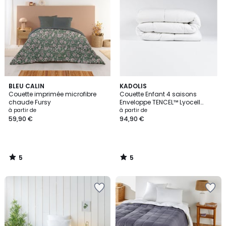
5
5
BLEU CALIN
KADOLIS
/
/
Couette imprimée microfibre
Couette Enfant 4 saisons
5
5
chaude Fursy
Enveloppe TENCEL™ Lyocell
Coton Bio HAWI
à partir de
à partir de
59,90 €
94,90 €
5
5
/
/
5
5