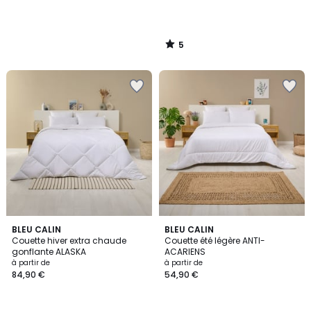
5
/
5
4,7
4,6
BLEU CALIN
BLEU CALIN
/ 5
/ 5
Couette hiver extra chaude
Couette été légère ANTI-
gonflante ALASKA
ACARIENS
à partir de
à partir de
84,90 €
54,90 €