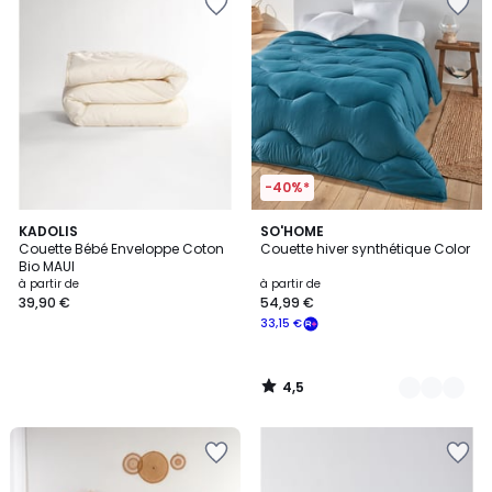
-40%*
4,5
KADOLIS
3
SO'HOME
/ 5
Couette Bébé Enveloppe Coton
Couette hiver synthétique Color
Couleurs
Bio MAUI
à partir de
à partir de
39,90 €
54,99 €
33,15 €
4,5
/
5