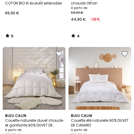
5
5
COTON BIO lit évolutif extensible
chaude Othon
à partir de
89,90 €
59,90 €
44,90 €
-25%
5
4
/
/
5
5
4
BLEU CALIN
BLEU CALIN
/
Couette naturelle duvet chaude
Couette été naturelle 90% DUVET
5
et gonflante 90% DUVET DE
DE CANARD
CANARD
à partir de
à partir de