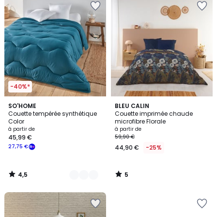
-40%*
4,5
5
3
SO'HOME
BLEU CALIN
/ 5
/
Couette tempérée synthétique
Couette imprimée chaude
Couleurs
5
Color
microfibre Florale
à partir de
à partir de
45,99 €
59,90 €
27,75 €
44,90 €
-25%
4,5
5
/
/
5
5