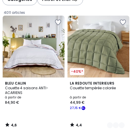
gauche
droite
4011 articles
-40%*
4,6
4,4
BLEU CALIN
6
LA REDOUTE INTERIEURS
/ 5
/ 5
Couette 4 saisons ANTI-
Couette tempérée colorée
Couleurs
ACARIENS
Prix
à partir de
à partir de
84,90 €
44,99 €
à
27,15 €
partir
de
84,90
4,6
4,4
€.
/
/
5
5