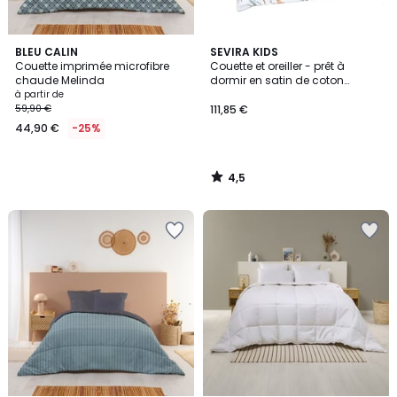
4,5
BLEU CALIN
SEVIRA KIDS
/ 5
Couette imprimée microfibre
Couette et oreiller - prêt à
chaude Melinda
dormir en satin de coton
SAFARI
à partir de
59,90 €
111,85 €
44,90 €
-25%
4,5
/
5