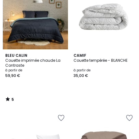
5
BLEU CALIN
CAMIF
/
Couette imprimée chaude La
Couette tempérée - BLANCHE
5
Contraste
à partir de
à partir de
59,90 €
35,00 €
5
/
5