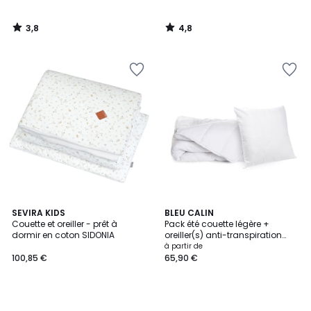
3,8
4,8
/
/
5
5
SEVIRA KIDS
BLEU CALIN
Couette et oreiller - prêt à
Pack été couette légère +
dormir en coton SIDONIA
oreiller(s) anti-transpiration
TOPCOOL
à partir de
100,85 €
65,90 €