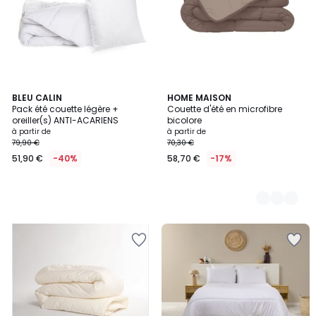
BLEU CALIN
3
HOME MAISON
Pack été couette légère +
Couette d'été en microfibre
Couleurs
oreiller(s) ANTI-ACARIENS
bicolore
à partir de
à partir de
79,90 €
70,30 €
51,90 €
-40%
58,70 €
-17%