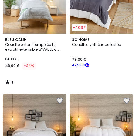
-40%*
5
BLEU CALIN
SO'HOME
/
Couette enfant tempérée lit
Couette synthétique lestée
5
évolutif extensible LAVABLE à
95°C
64,90 €
79,00 €
47,56 €
48,90 €
-24%
5
/
5