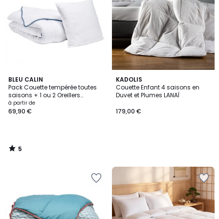
5
BLEU CALIN
KADOLIS
/
Pack Couette tempérée toutes
Couette Enfant 4 saisons en
5
saisons + 1 ou 2 Oreillers
Duvet et Plumes LANAÏ
SIGNATURE
à partir de
69,90 €
179,00 €
5
/
5