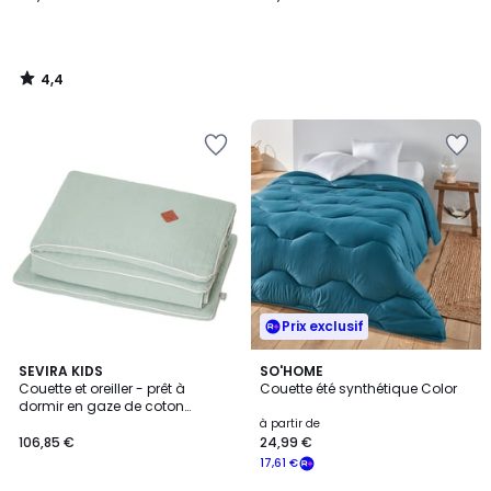
4,4
/
5
Prix exclusif
5
4,2
9
SEVIRA KIDS
3
SO'HOME
/
/ 5
Couette et oreiller - prêt à
Couette été synthétique Color
Couleurs
Couleurs
5
dormir en gaze de coton
JEANNE
à partir de
106,85 €
24,99 €
17,61 €