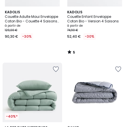
5
KADOLIS
KADOLIS
/
Couette Adulte Maui Enveloppe
Couette Enfant Enveloppe
5
Coton Bio - Couette 4 Saisons
Coton Bio - Version 4 Saisons
pour lit 2 personnes - Douce et
à partir de
à partir de
Confortable - OEKO-TEX®
129,00 €
74,90 €
90,30 €
-30%
52,40 €
-30%
5
/
5
-40%*