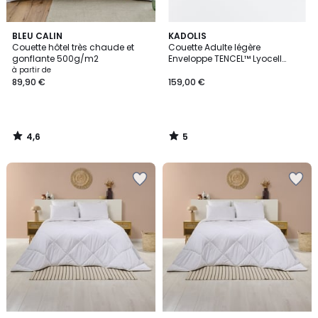
4,6
5
BLEU CALIN
KADOLIS
/ 5
/
Couette hôtel très chaude et
Couette Adulte légère
5
gonflante 500g/m2
Enveloppe TENCEL™ Lyocell
Coton Bio HAWI
à partir de
89,90 €
159,00 €
4,6
5
/
/
5
5