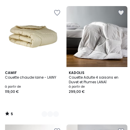
5
5
5
2
CAMIF
KADOLIS
/
Couette chaude laine - LAINY
Couette Adulte 4 saisons en
Couleurs
5
Duvet et Plumes LANAÏ
à partir de
à partir de
119,00 €
299,00 €
5
/
5