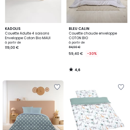
4,6
KADOLIS
BLEU CALIN
/ 5
Couette Adulte 4 saisons
Couette chaude enveloppe
Enveloppe Coton Bio MAUI
COTON BIO
à partir de
à partir de
119,00 €
84,90 €
59,40 €
-30%
4,6
/
5