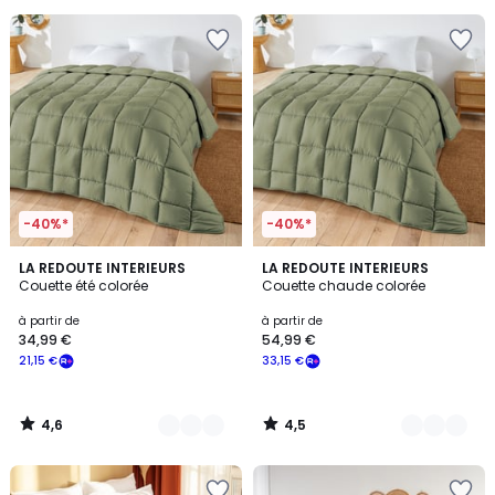
-40%*
-40%*
4,6
4,5
6
LA REDOUTE INTERIEURS
6
LA REDOUTE INTERIEURS
/ 5
/ 5
Couette été colorée
Couette chaude colorée
Couleurs
Couleurs
à partir de
à partir de
34,99 €
54,99 €
21,15 €
33,15 €
4,6
4,5
/
/
5
5