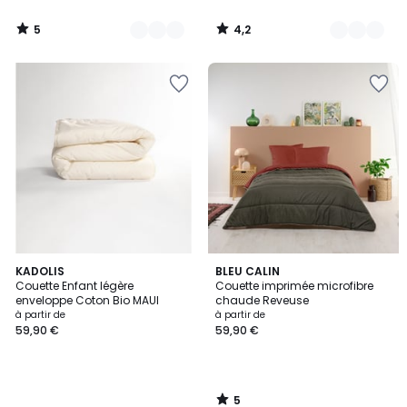
5
4,2
/
/
5
5
5
KADOLIS
BLEU CALIN
/
Couette Enfant légère
Couette imprimée microfibre
5
enveloppe Coton Bio MAUI
chaude Reveuse
à partir de
à partir de
59,90 €
59,90 €
5
/