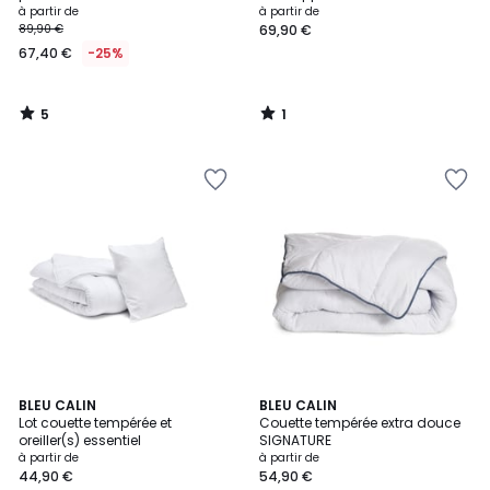
à partir de
à partir de
89,90 €
69,90 €
67,40 €
-25%
5
1
/
/
5
5
5
BLEU CALIN
BLEU CALIN
/
Lot couette tempérée et
Couette tempérée extra douce
5
oreiller(s) essentiel
SIGNATURE
à partir de
à partir de
44,90 €
54,90 €