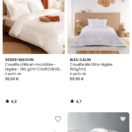
4,3
4,7
SENSEI MAISON
BLEU CALIN
/ 5
/ 5
Couette d'été en microfibre -
Couette été Ultra-légère
Légère - 180 g/m² COURCHEVEL
150g/m2
LIGHT
à partir de
à partir de
39,00 €
59,90 €
4,3
4,7
/
/
5
5