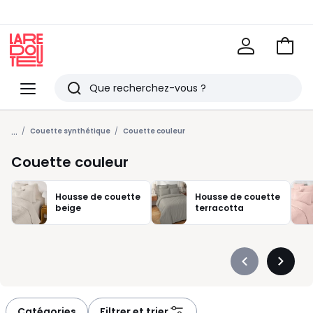
Voir
mon
La
panie
Redoute
Menu
Rechercher
Derniers
...
articles
Couette synthétique
Couette couleur
vus
Couette couleur
Housse de couette
Housse de couette
beige
terracotta
Précédent
Suivan
-
-
défiler
défiler
à
à
Catégories
Filtrer et trier