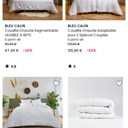
4,8
5
BLEU CALIN
BLEU CALIN
/ 5
/
Couette chaude Segmentable
Couette chaude Adaptable
5
LAVABLE à 95°C
pour 2 Spécial Couples
à partir de
à partir de
89,90 €
179,90 €
67,40 €
-26%
125,90 €
-30%
4,8
5
/
/
5
5