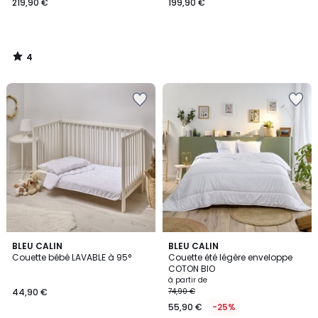
219,90 €
199,90 €
4
/
5
3,8
4,8
BLEU CALIN
BLEU CALIN
/ 5
/ 5
Couette bébé LAVABLE à 95°
Couette été légère enveloppe
COTON BIO
à partir de
44,90 €
74,90 €
55,90 €
-25%