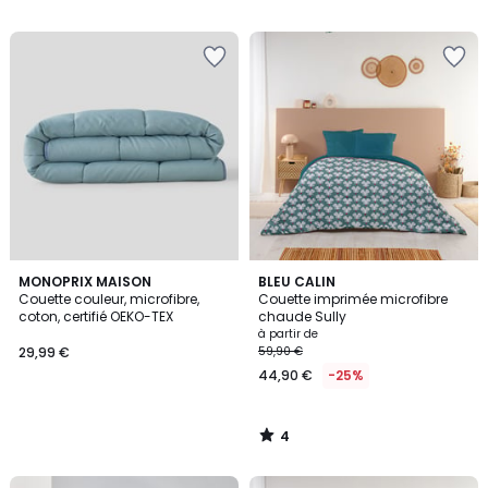
5
4
MONOPRIX MAISON
BLEU CALIN
/
Couette couleur, microfibre,
Couette imprimée microfibre
5
coton, certifié OEKO-TEX
chaude Sully
à partir de
29,99 €
59,90 €
44,90 €
-25%
4
/
5