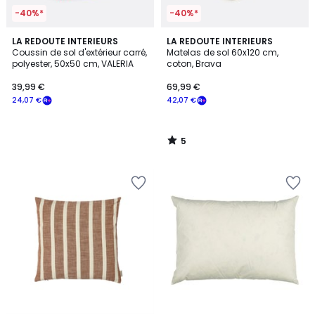
-40%*
-40%*
5
LA REDOUTE INTERIEURS
LA REDOUTE INTERIEURS
/
Coussin de sol d'extérieur carré,
Matelas de sol 60x120 cm,
5
polyester, 50x50 cm, VALERIA
coton, Brava
39,99 €
69,99 €
24,07 €
42,07 €
5
/
5