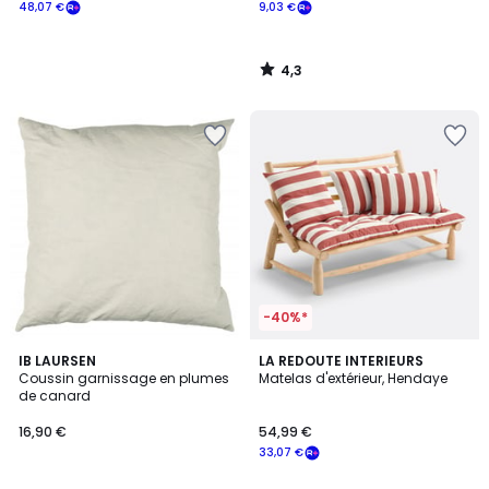
48,07 €
9,03 €
4,3
/
5
-40%*
5
3
IB LAURSEN
4
LA REDOUTE INTERIEURS
/
/
Coussin garnissage en plumes
Matelas d'extérieur, Hendaye
Couleurs
5
5
de canard
16,90 €
54,99 €
33,07 €