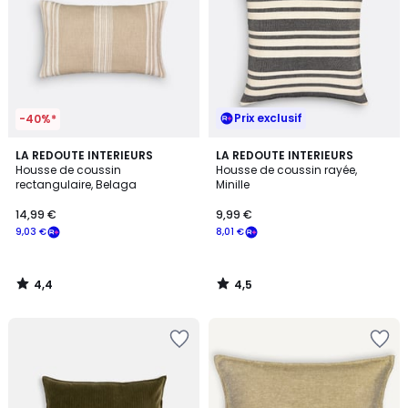
Prix exclusif
-40%*
4,4
4,5
LA REDOUTE INTERIEURS
LA REDOUTE INTERIEURS
/ 5
/ 5
Housse de coussin
Housse de coussin rayée,
rectangulaire, Belaga
Minille
14,99 €
9,99 €
9,03 €
8,01 €
4,4
4,5
/
/
5
5