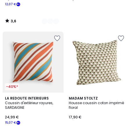
12,07 €
3,6
/
5
-40%*
2
LA REDOUTE INTERIEURS
MADAM STOLTZ
/
Coussin d'extérieur rayures,
Housse coussin coton imprimé
5
SARDAIGNE
floral
24,99 €
17,90 €
15,07 €