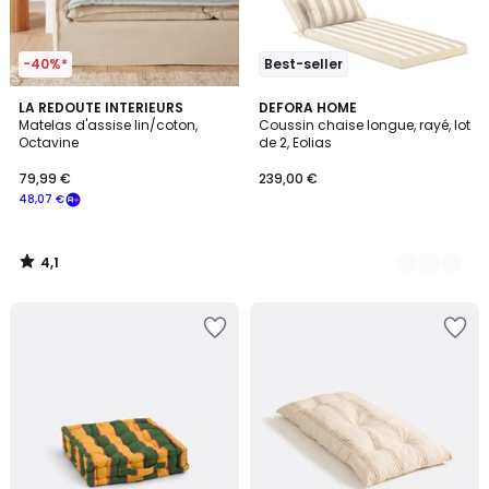
-40%*
Best-seller
4,1
LA REDOUTE INTERIEURS
6
DEFORA HOME
/ 5
Matelas d'assise lin/coton,
Coussin chaise longue, rayé, lot
Couleurs
Octavine
de 2, Eolias
79,99 €
239,00 €
48,07 €
4,1
/
5