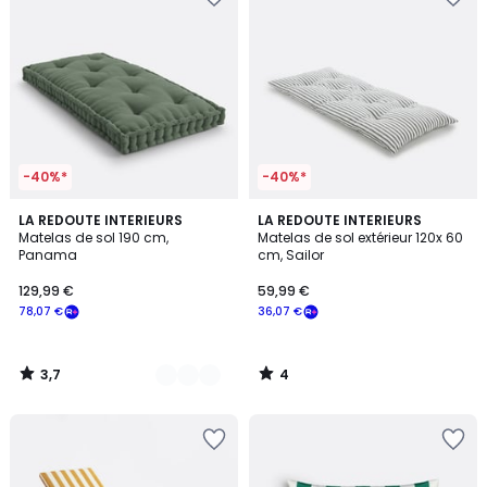
-40%*
-40%*
3,7
4
8
LA REDOUTE INTERIEURS
LA REDOUTE INTERIEURS
/ 5
/
Matelas de sol 190 cm,
Matelas de sol extérieur 120x 60
Couleurs
5
Panama
cm, Sailor
129,99 €
59,99 €
78,07 €
36,07 €
3,7
4
/
/
5
5