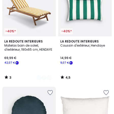
-40%*
-40%*
3
4,5
2
LA REDOUTE INTERIEURS
LA REDOUTE INTERIEURS
/
/ 5
Matelas bain de soleil,
Coussin d'extérieur, Hendaye
Couleurs
5
d'extérieur, 190x65 cm, HENDAYE
69,99 €
14,99 €
42,07 €
9,07 €
3
4,5
/
/
5
5