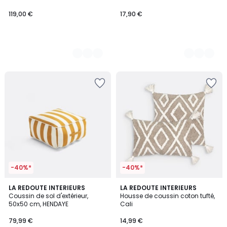
119,00 €
17,90 €
-40%*
-40%*
4,3
LA REDOUTE INTERIEURS
LA REDOUTE INTERIEURS
/ 5
Coussin de sol d'extérieur,
Housse de coussin coton tufté,
50x50 cm, HENDAYE
Cali
79,99 €
14,99 €