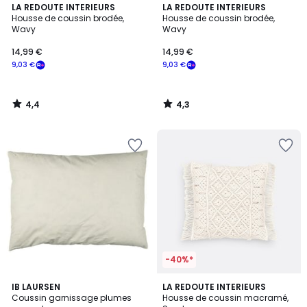
4,4
4,3
LA REDOUTE INTERIEURS
LA REDOUTE INTERIEURS
/ 5
/ 5
Housse de coussin brodée,
Housse de coussin brodée,
Wavy
Wavy
14,99 €
14,99 €
9,03 €
9,03 €
4,4
4,3
/
/
5
5
-40%*
2,8
4,7
IB LAURSEN
LA REDOUTE INTERIEURS
/ 5
/ 5
Coussin garnissage plumes
Housse de coussin macramé,