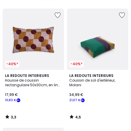
5
-40%*
-40%*
3,3
4,5
LA REDOUTE INTERIEURS
LA REDOUTE INTERIEURS
/ 5
/ 5
Housse de coussin
Coussin de sol d'extérieur,
rectangulaire 50x30cm, en lin
Molani
et coton brodé, TOUMA
17,99 €
34,99 €
10,83 €
21,07 €
3,3
4,5
/
/
5
5