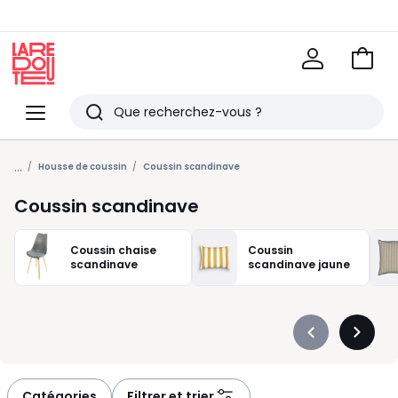
Voir
mon
La
panie
Redoute
Menu
Rechercher
Derniers
...
articles
Housse de coussin
Coussin scandinave
vus
Coussin scandinave
Coussin chaise
Coussin
scandinave
scandinave jaune
Précédent
Suivan
-
-
défiler
défiler
à
à
Catégories
Filtrer et trier