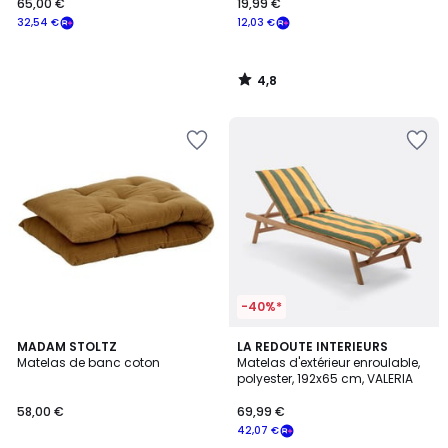
65,00 €
19,99 €
32,54 €
12,03 €
4,8
/
5
-40%*
2
MADAM STOLTZ
LA REDOUTE INTERIEURS
/
Matelas de banc coton
Matelas d'extérieur enroulable,
5
polyester, 192x65 cm, VALERIA
58,00 €
69,99 €
42,07 €