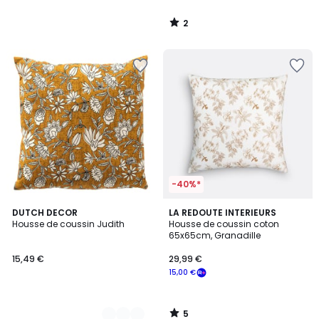
2
/
5
-40%*
5
3
DUTCH DECOR
LA REDOUTE INTERIEURS
/
Housse de coussin Judith
Housse de coussin coton
Couleurs
5
65x65cm, Granadille
15,49 €
29,99 €
15,00 €
5
/