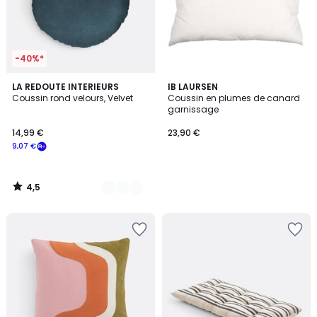
-40%*
4,5
9
LA REDOUTE INTERIEURS
IB LAURSEN
/ 5
Coussin rond velours, Velvet
Coussin en plumes de canard
Couleurs
garnissage
14,99 €
23,90 €
9,07 €
4,5
/
5