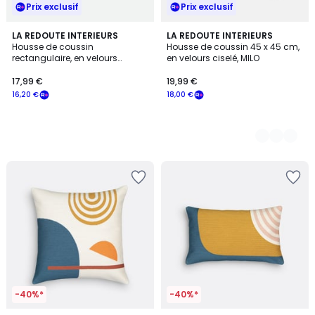
Prix exclusif
Prix exclusif
LA REDOUTE INTERIEURS
3
LA REDOUTE INTERIEURS
Housse de coussin
Housse de coussin 45 x 45 cm,
Couleurs
rectangulaire, en velours
en velours ciselé, MILO
chenille, VILNIA
17,99 €
19,99 €
16,20 €
18,00 €
-40%*
-40%*