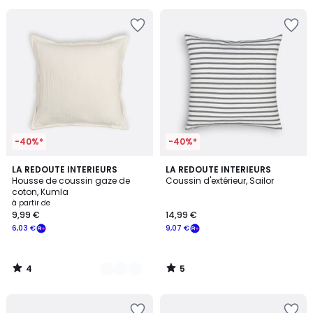
souscrivez
à
notre
programme
pour
payer
à
la
place
7,83
€.
-40%*
-40%*
4
5
8
LA REDOUTE INTERIEURS
LA REDOUTE INTERIEURS
/
/
Housse de coussin gaze de
Coussin d'extérieur, Sailor
Couleurs
5
5
coton, Kumla
à partir de
9,99 €
14,99 €
6,03 €
9,07 €
4
5
/
/
5
5