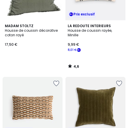
Prix exclusif
4,6
MADAM STOLTZ
LA REDOUTE INTERIEURS
/ 5
Housse de coussin décorative
Housse de coussin rayée,
coton rayé
Minille
17,50 €
9,99 €
8,01 €
4,6
/
5