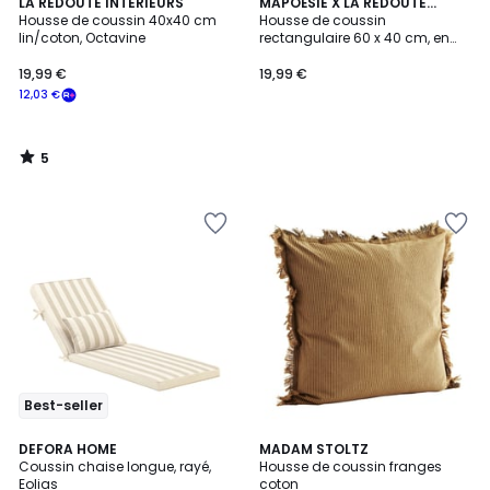
5
LA REDOUTE INTERIEURS
MAPOÉSIE X LA REDOUTE
/
Housse de coussin 40x40 cm
INTÉRIEURS
Housse de coussin
5
lin/coton, Octavine
rectangulaire 60 x 40 cm, en
coton brodé, WONDER
19,99 €
19,99 €
12,03 €
5
/
5
Best-seller
6
DEFORA HOME
2
MADAM STOLTZ
Coussin chaise longue, rayé,
Housse de coussin franges
Couleurs
Couleurs
Eolias
coton