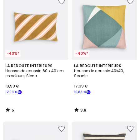
-40%*
-40%*
5
3,6
LA REDOUTE INTERIEURS
LA REDOUTE INTERIEURS
/
/ 5
Housse de coussin 60 x 40 cm
Housse de coussin 40x40,
5
en velours, Siena
Scanie
19,99 €
17,99 €
12,03 €
10,83 €
5
3,6
/
/
5
5