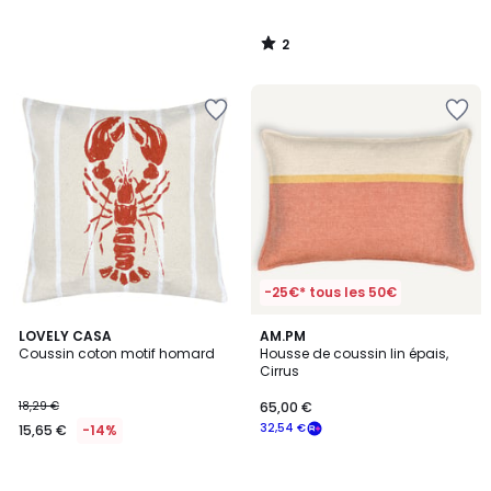
2
/
5
-25€* tous les 50€
LOVELY CASA
AM.PM
Coussin coton motif homard
Housse de coussin lin épais,
Cirrus
18,29 €
65,00 €
32,54 €
15,65 €
-14%