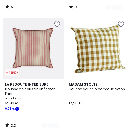
5
3
/
/
5
5
-40%*
2,2
4
LA REDOUTE INTERIEURS
MADAM STOLTZ
/ 5
Housse de coussin lin/coton,
Housse coussin carreaux coton
Couleurs
Enni
à partir de
14,99 €
17,90 €
9,03 €
2,2
/