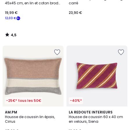
45x45 cm, en lin et coton brodé,
carré
TOUMA
19,99 €
23,90 €
12,03 €
4,5
/
5
-25€* tous les 50€
-40%*
4,8
AM.PM
LA REDOUTE INTERIEURS
/ 5
Housse de coussin lin épais,
Housse de coussin 60 x 40 cm
Cirrus
en velours, Siena