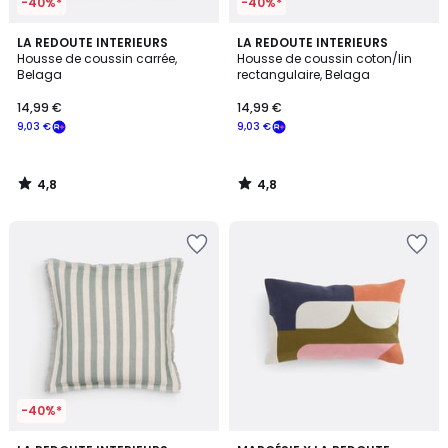
-40%*
-40%*
4,8
4,8
LA REDOUTE INTERIEURS
LA REDOUTE INTERIEURS
/ 5
/ 5
Housse de coussin carrée,
Housse de coussin coton/lin
Belaga
rectangulaire, Belaga
14,99 €
14,99 €
9,03 €
9,03 €
4,8
4,8
/
/
5
5
-40%*