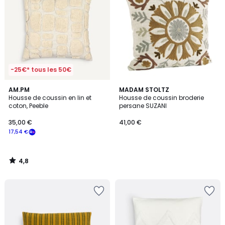
-25€* tous les 50€
4,8
AM.PM
MADAM STOLTZ
/ 5
Housse de coussin en lin et
Housse de coussin broderie
coton, Peeble
persane SUZANI
35,00 €
41,00 €
17,54 €
4,8
/
5