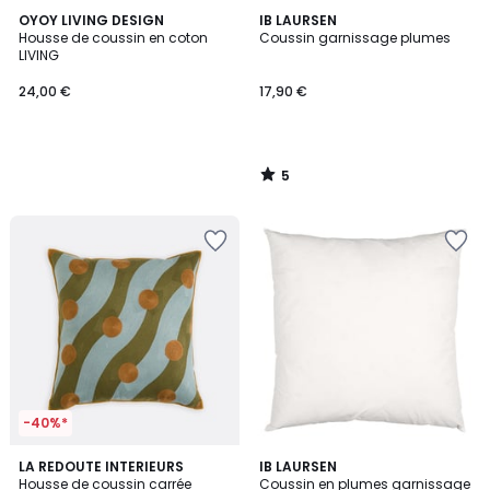
5
OYOY LIVING DESIGN
IB LAURSEN
/
Housse de coussin en coton
Coussin garnissage plumes
5
LIVING
24,00 €
17,90 €
5
/
5
-40%*
4,5
LA REDOUTE INTERIEURS
IB LAURSEN
/ 5
Housse de coussin carrée
Coussin en plumes garnissage