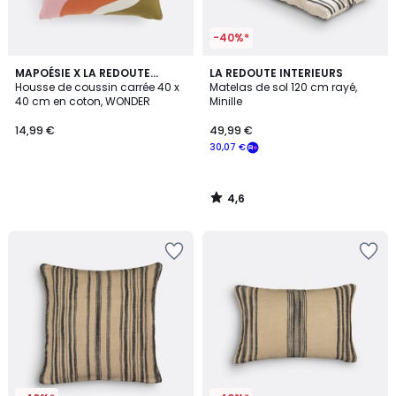
-40%*
4,6
MAPOÉSIE X LA REDOUTE
LA REDOUTE INTERIEURS
/ 5
INTÉRIEURS
Housse de coussin carrée 40 x
Matelas de sol 120 cm rayé,
40 cm en coton, WONDER
Minille
14,99 €
49,99 €
30,07 €
4,6
/
5