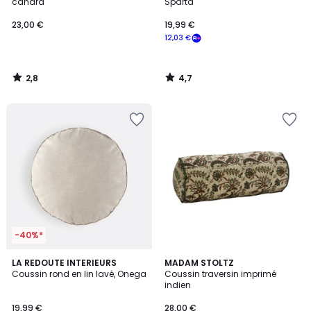
canard
Sparta
23,00 €
19,99 €
12,03 €
2,8
4,7
/
/
5
5
-40%*
3,6
2
LA REDOUTE INTERIEURS
MADAM STOLTZ
/ 5
Coussin rond en lin lavé, Onega
Coussin traversin imprimé
Couleurs
indien
19,99 €
28,00 €