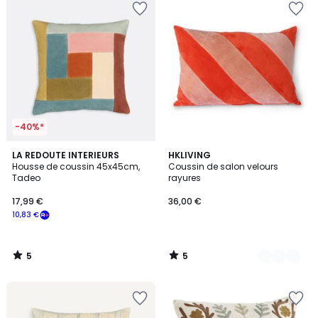
-40%*
5
5
LA REDOUTE INTERIEURS
3
HKLIVING
/
/
Housse de coussin 45x45cm,
Coussin de salon velours
Couleurs
5
5
Tadeo
rayures
17,99 €
36,00 €
10,83 €
5
5
/
/
5
5