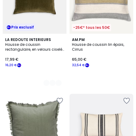
Prix exclusif
-25€* tous les 50€
3
LA REDOUTE INTERIEURS
AM.PM
Housse de coussin
Housse de coussin lin épais,
Couleurs
rectangulaire, en velours ciselé,
Cirrus
MILO
17,99 €
65,00 €
16,20 €
32,54 €