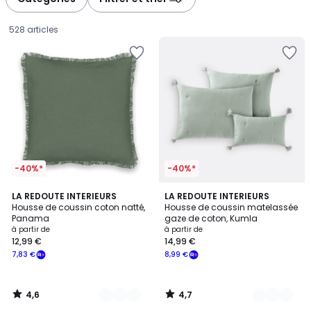
gauche
droite
528 articles
-40%*
-40%*
4,6
4,7
8
LA REDOUTE INTERIEURS
10
LA REDOUTE INTERIEURS
/ 5
/ 5
Housse de coussin coton natté,
Housse de coussin matelassée
Couleurs
Couleurs
Panama
gaze de coton, Kumla
Prix
à partir de
à partir de
12,99 €
14,99 €
à
7,83 €
8,99 €
partir
de
12,99
4,6
4,7
€
/
/
5
5