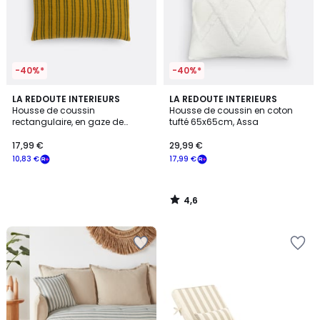
-40%*
-40%*
4,6
LA REDOUTE INTERIEURS
LA REDOUTE INTERIEURS
/ 5
Housse de coussin
Housse de coussin en coton
rectangulaire, en gaze de
tufté 65x65cm, Assa
coton, imprimé Ikat, ASTI
17,99 €
29,99 €
10,83 €
17,99 €
4,6
/
5