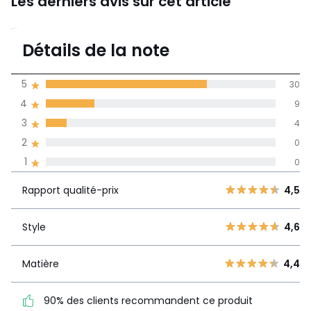
Les derniers avis sur cet article
4,6
Détails de la note
(43)
moyenne des avis
5
30
dans toutes les
4
9
langues
3
4
Informations,
2
0
La Redoute s'engage
1
0
Rapport
5
30
4,5
qualité-prix
4
9
Rapport qualité-prix
4,5
3
4
Style
4,6
2
Style
4,6
0
1
0
Matière
4,4
Matière
4,4
90% des clients
recommandent ce produit
90% des clients recommandent ce produit