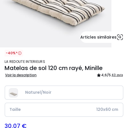
Articles similaires
-40%*
LA REDOUTE INTERIEURS
Matelas de sol 120 cm rayé, Minille
Voir la description
4,6
/5
43 avis
Naturel/Noir
Taille
120x60 cm
30,07 €
49,99