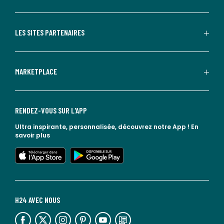
LES SITES PARTENAIRES
MARKETPLACE
RENDEZ-VOUS SUR L'APP
Ultra inspirante, personnalisée, découvrez notre App !
En
savoir plus
lien vers l'app store
lien vers google play
H24 AVEC NOUS
lien vers l'espace réseaux sociaux
lien vers l'espace réseaux sociaux
lien vers l'espace réseaux sociaux
lien vers l'espace réseaux sociaux
lien vers l'espace réseaux sociaux
lien vers le blog la redoute