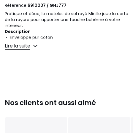
Référence
6910037 / GHJ777
Pratique et déco, le matelas de sol rayé Minille joue la carte
de la rayure pour apporter une touche bohème à votre
intérieur.
Description
• Enveloppe pur coton
• Garnissage 100 % polyester
Lire la suite
• Jeu de rayures différentes recto/verso
Dimensions
• 60 x 120 cm
• Épaisseur 5 cm
Fiche produit relative aux qualités et caractéristiques
environnementales
Nos clients ont aussi aimé
• Origine de fabrication (tissage, teinture, confection) :
Inde
• Rejette des microfibres plastiques dans l'environnement
lors du lavage.
Couleurs
Naturel/Noir