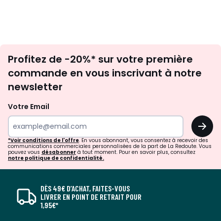
Inscription
Profitez de -20%* sur votre première
newsletter
commande en vous inscrivant à notre
newsletter
Votre Email
OK
*Voir conditions de l'offre
. En vous abonnant, vous consentez à recevoir des
communications commerciales personnalisées de la part de La Redoute. Vous
pouvez vous
désabonner
à tout moment. Pour en savoir plus, consultez
notre politique de confidentialité.
DÈS 49€ D’ACHAT, FAITES-VOUS
LIVRER EN POINT DE RETRAIT POUR
1,95€*