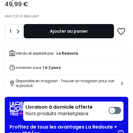
49,99 €
€
souscrivez
à
dont
0,20 €
d'éco part
notre
programme
Quantité
1
Ajouter au panier
pour
Ajoute
payer
à
à
une
la
liste
Vendu et expédié par :
La Redoute
place
30,07
Livraison sous
1 à 2 jours
€.
Disponible en magasin : Trouver un magasin pour voir
le produit
Livraison à domicile offerte
hors produits marketplace
Profitez de tous les avantages La Redoute +