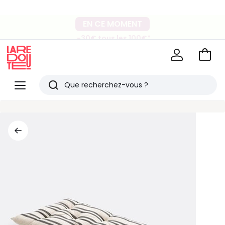
-40% dès 2 articles*
EN CE MOMENT
sur le linge de maison et la literie
-30€ tous les 100€*
sur le meuble & la déco
Voir
mon
La
panie
Redoute
Menu
Rechercher
Derniers
articles
vus