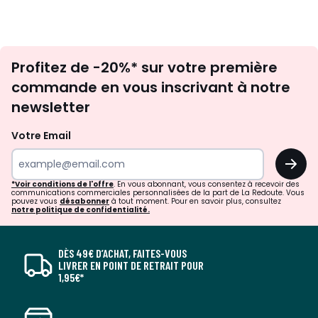
Inscription
Profitez de -20%* sur votre première
newsletter
commande en vous inscrivant à notre
newsletter
Votre Email
OK
*Voir conditions de l'offre
. En vous abonnant, vous consentez à recevoir des
communications commerciales personnalisées de la part de La Redoute. Vous
pouvez vous
désabonner
à tout moment. Pour en savoir plus, consultez
notre politique de confidentialité.
DÈS 49€ D’ACHAT, FAITES-VOUS
LIVRER EN POINT DE RETRAIT POUR
1,95€*