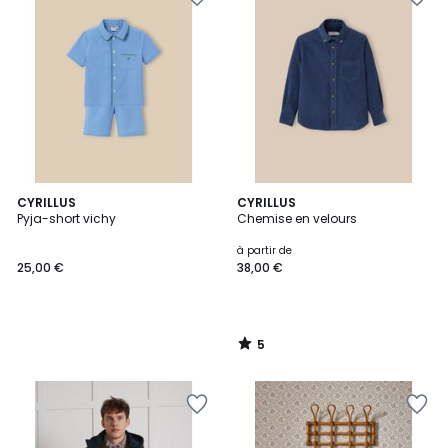
5
CYRILLUS
CYRILLUS
/
Pyja-short vichy
Chemise en velours
5
à partir de
25,00 €
38,00 €
5
/
5