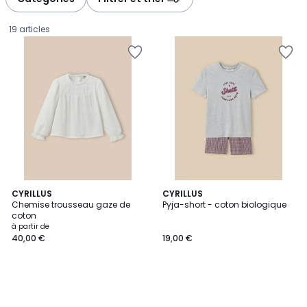
19 articles
CYRILLUS
CYRILLUS
Chemise trousseau gaze de
Pyja-short - coton biologique
coton
Prix
à partir de
40,00 €
19,00 €
à
partir
de
40,00
€.