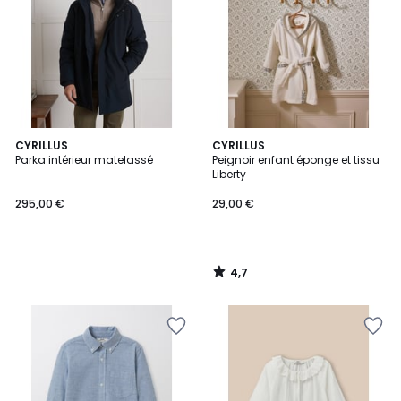
4,7
CYRILLUS
CYRILLUS
/ 5
Parka intérieur matelassé
Peignoir enfant éponge et tissu
Liberty
295,00 €
29,00 €
4,7
/
5