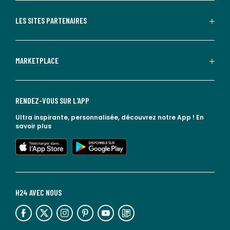
LES SITES PARTENAIRES
MARKETPLACE
RENDEZ-VOUS SUR L'APP
Ultra inspirante, personnalisée, découvrez notre App !
En
savoir plus
lien vers l'app store
lien vers google play
H24 AVEC NOUS
lien vers l'espace réseaux sociaux
lien vers l'espace réseaux sociaux
lien vers l'espace réseaux sociaux
lien vers l'espace réseaux sociaux
lien vers l'espace réseaux sociaux
lien vers le blog la redoute