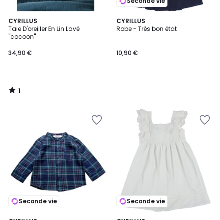
Seconde vie
1
CYRILLUS
CYRILLUS
/
Taie D'oreiller En Lin Lavé
Robe - Très bon état
5
"cocoon"
34,90 €
10,90 €
1
/
5
Seconde vie
Seconde vie