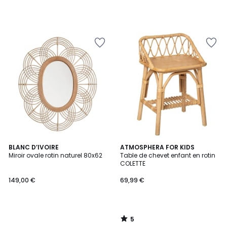
5
BLANC D’IVOIRE
ATMOSPHERA FOR KIDS
/
Miroir ovale rotin naturel 80x62
Table de chevet enfant en rotin
5
COLETTE
149,00 €
69,99 €
5
/