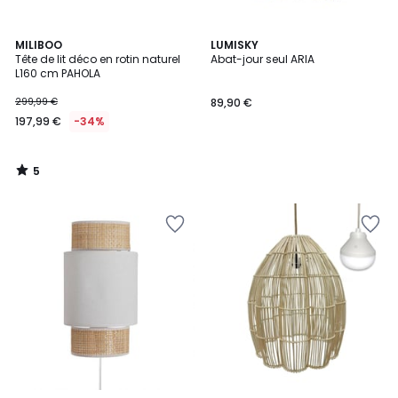
5
MILIBOO
LUMISKY
/
Tête de lit déco en rotin naturel
Abat-jour seul ARIA
5
L160 cm PAHOLA
299,99 €
89,90 €
197,99 €
-34%
5
/
5