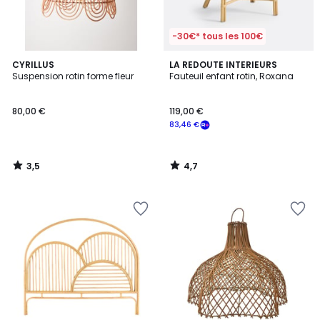
-30€* tous les 100€
3,5
4,7
CYRILLUS
LA REDOUTE INTERIEURS
/ 5
/ 5
Suspension rotin forme fleur
Fauteuil enfant rotin, Roxana
80,00 €
119,00 €
83,46 €
3,5
4,7
/
/
5
5