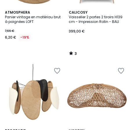
3
ATMOSPHERA
CALICOSY
/
Panier vintage en matériau brut
Vaisselier 2 portes 2 tiroirs H139
5
à poignées LOFT
cm - Impression Rotin - BALI
7,66 €
399,00 €
6,20 €
-19%
3
/
5