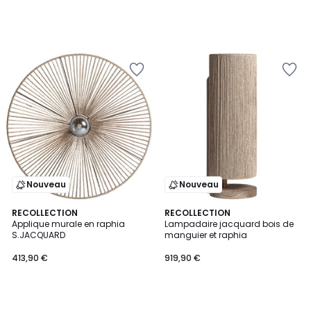
Nouveau
Nouveau
RECOLLECTION
RECOLLECTION
Applique murale en raphia
Lampadaire jacquard bois de
S.JACQUARD
manguier et raphia
413,90 €
919,90 €