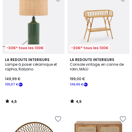
-30€* tous les 100€
-30€* tous les 100€
4,5
4,5
LA REDOUTE INTERIEURS
LA REDOUTE INTERIEURS
/ 5
/ 5
Lampe à poser céramique et
Console vintage, en canne de
raphia, Rabano
rotin, MALU
149,99 €
199,00 €
105,07 €
139,46 €
4,5
4,5
/
/
5
5