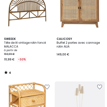
4
SWEEEK
CALICOSY
/
Tête de lit vintage rotin foncé
Buffet 2 portes avec cannage
5
MALACCA
rotin ALIA
à partir de
159,99 €
149,00 €
111,99 €
-30%
4
/
5