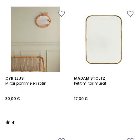
5
4
CYRILLUS
MADAM STOLTZ
/
Miroir pomme en rotin
Petit miroir mural
5
30,00 €
17,00 €
4
/
5