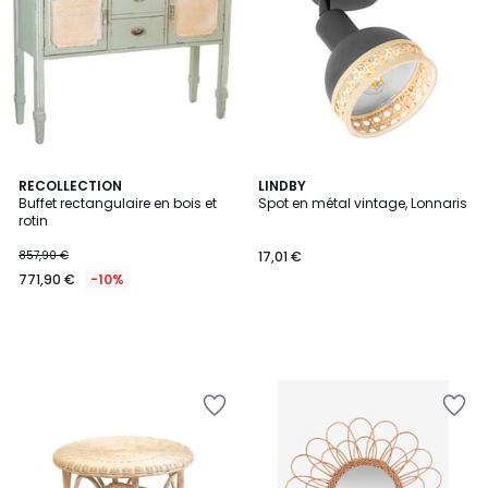
RECOLLECTION
LINDBY
Buffet rectangulaire en bois et
Spot en métal vintage, Lonnaris
rotin
857,90 €
17,01 €
771,90 €
-10%