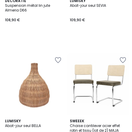
DECORATIE
LUMISKY
Suspension métal lin jute
Abat-jour seul SEVIA
Almeria D66
108,90 €
109,90 €
4,2
LUMISKY
2
SWEEEK
/ 5
Abat-jour seul BELLA
Chaise cantilever acier effet
Couleurs
rotin et tissu (lot de 2) MAJA