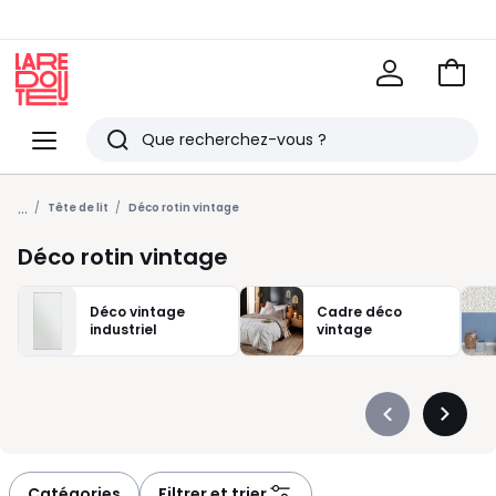
Voir
mon
La
panie
Redoute
Menu
Rechercher
Derniers
...
articles
Tête de lit
Déco rotin vintage
vus
Déco rotin vintage
Déco vintage
Cadre déco
industriel
vintage
Précédent
Suivan
-
-
défiler
défiler
à
à
Catégories
Filtrer et trier