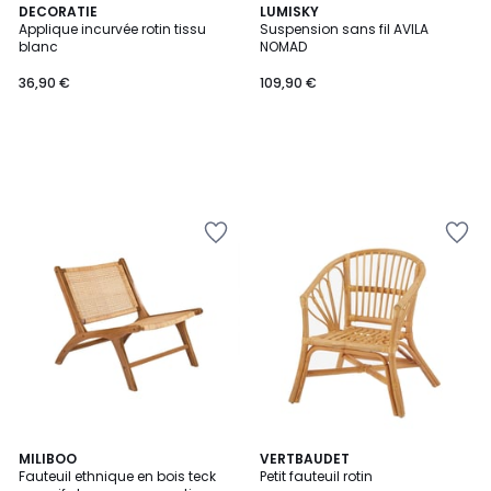
DECORATIE
LUMISKY
Applique incurvée rotin tissu
Suspension sans fil AVILA
blanc
NOMAD
36,90 €
109,90 €
1
MILIBOO
VERTBAUDET
/
Fauteuil ethnique en bois teck
Petit fauteuil rotin