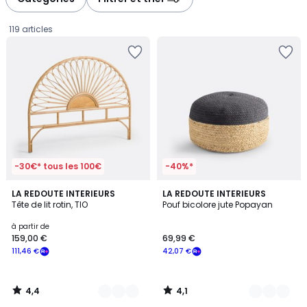
gauche
droite
119 articles
-30€* tous les 100€
-40%*
4,4
4,1
2
LA REDOUTE INTERIEURS
3
LA REDOUTE INTERIEURS
/ 5
/ 5
Tête de lit rotin, TIO
Pouf bicolore jute Popayan
Couleurs
Couleurs
Prix
à partir de
159,00 €
69,99 €
à
111,46 €
42,07 €
partir
de
159,00
4,4
4,1
€
/
/
5
5