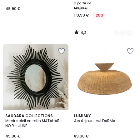
à partir de
49,90 €
149,99 €
119,99 €
-20%
4,2
/
5
SAUDARA COLLECTIONS
LUMISKY
Miroir soleil en rotin MATAHARI-
Abat-jour seul DARMA
NOIR - JUNE
49,00 €
89,90 €