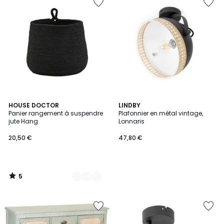
5
2
HOUSE DOCTOR
LINDBY
/
Panier rangement à suspendre
Plafonnier en métal vintage,
Couleurs
5
jute Hang
Lonnaris
20,50 €
47,80 €
5
/
5