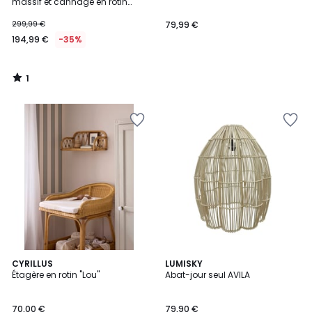
5
massif et cannage en rotin
naturel HAMMA
299,99 €
79,99 €
194,99 €
-35%
1
/
5
CYRILLUS
LUMISKY
Étagère en rotin "Lou"
Abat-jour seul AVILA
70,00 €
79,90 €