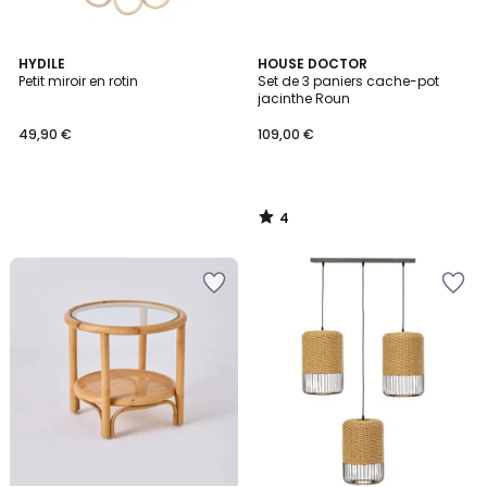
4
HYDILE
HOUSE DOCTOR
/
Petit miroir en rotin
Set de 3 paniers cache-pot
5
jacinthe Roun
49,90 €
109,00 €
4
/
5