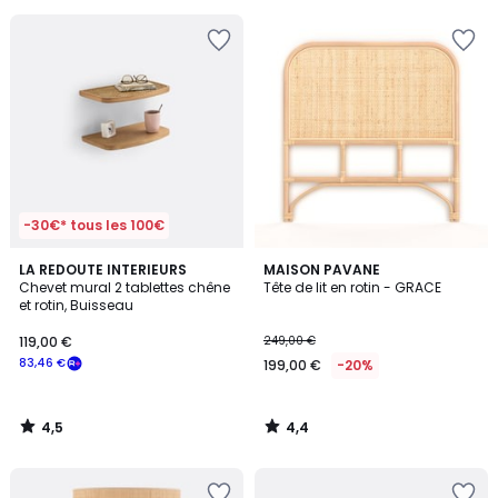
souscrivez
à
notre
programme
pour
payer
à
la
place
111,46
€.
-30€* tous les 100€
4,5
4,4
LA REDOUTE INTERIEURS
MAISON PAVANE
/ 5
/ 5
Chevet mural 2 tablettes chêne
Tête de lit en rotin - GRACE
et rotin, Buisseau
119,00 €
249,00 €
83,46 €
199,00 €
-20%
4,5
4,4
/
/
5
5