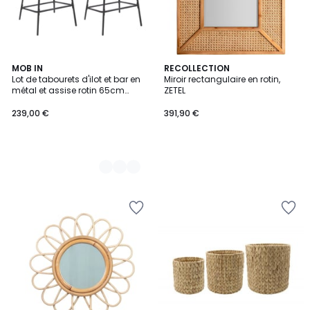
2
MOB IN
RECOLLECTION
Lot de tabourets d'ilot et bar en
Miroir rectangulaire en rotin,
Couleurs
métal et assise rotin 65cm
ZETEL
NEMA|Lot de 2 | Lot de 2
239,00 €
391,90 €