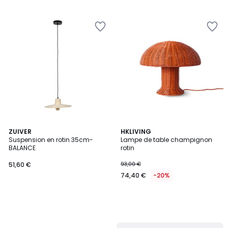
5
ZUIVER
HKLIVING
Suspension en rotin 35cm-
Lampe de table champignon
BALANCE
rotin
51,60 €
93,00 €
74,40 €
-20%