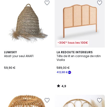
-30€* tous les 100€
4,9
LUMISKY
LA REDOUTE INTERIEURS
/ 5
Abat-jour seul ANAFI
Tête de lit en cannage de rotin
Vialla
59,90 €
589,00 €
412,98 €
4,9
/
5