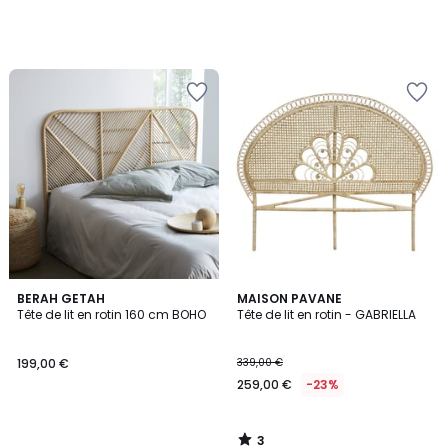
3
BERAH GETAH
MAISON PAVANE
/
Tête de lit en rotin 160 cm BOHO
Tête de lit en rotin - GABRIELLA
5
199,00 €
339,00 €
259,00 €
-23%
3
/