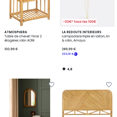
-30€* tous les 100€
4,8
ATMOSPHERA
LA REDOUTE INTERIEURS
/ 5
Table de chevet 1 tiroir 2
Lampadaire triple en laiton, lin
étagères rotin AONI
& rotin, Amaya
100,99 €
289,99 €
203,16 €
4,8
/
5