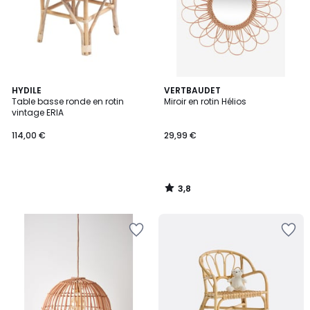
3,8
HYDILE
VERTBAUDET
/ 5
Table basse ronde en rotin
Miroir en rotin Hélios
vintage ERIA
114,00 €
29,99 €
3,8
/
5