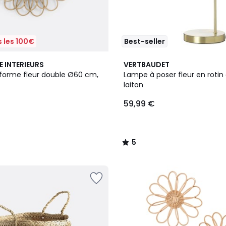
 les 100€
Best-seller
5
E INTERIEURS
VERTBAUDET
/
n forme fleur double Ø60 cm,
Lampe à poser fleur en rotin 
5
laiton
59,99 €
5
/
5