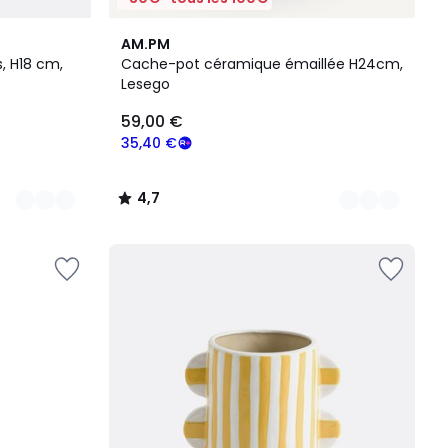
4
4,7
AM.PM
Couleurs
/ 5
, H18 cm,
Cache-pot céramique émaillée H24cm,
Lesego
59,00 €
35,40 €
4,7
/
5