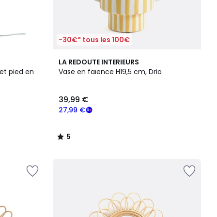
-30€* tous les 100€
5
LA REDOUTE INTERIEURS
/
et pied en
Vase en faïence H19,5 cm, Drio
5
39,99 €
27,99 €
5
/
5