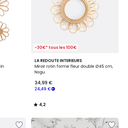
-30€* tous les 100€
4,2
LA REDOUTE INTERIEURS
/ 5
tin
Miroir rotin forme fleur double Ø45 cm,
Nogu
34,99 €
24,49 €
4,2
/
5