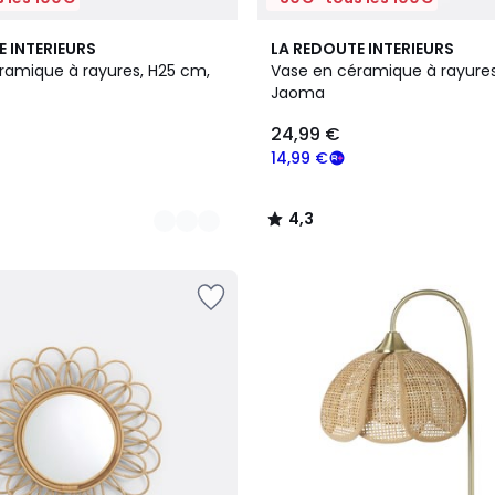
7
4,3
E INTERIEURS
LA REDOUTE INTERIEURS
Couleurs
/ 5
ramique à rayures, H25 cm,
Vase en céramique à rayures
Jaoma
24,99 €
14,99 €
4,3
/
5