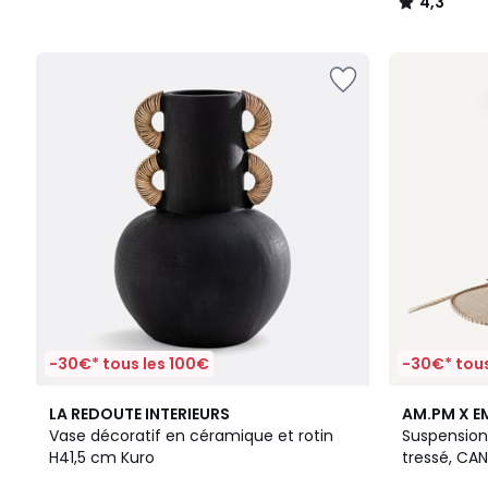
4,3
/
5
-30€* tous les 100€
-30€* tous
4,8
3,8
LA REDOUTE INTERIEURS
AM.PM X E
/ 5
/ 5
Vase décoratif en céramique et rotin
Suspension
H41,5 cm Kuro
tressé, CA