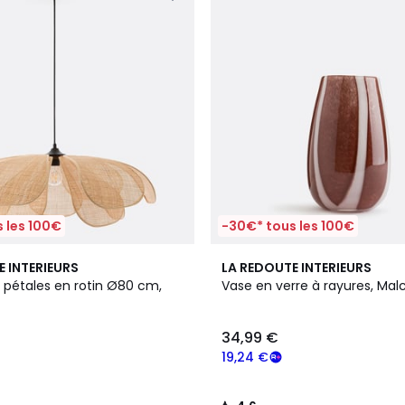
 les 100€
-30€* tous les 100€
3
4,6
E INTERIEURS
LA REDOUTE INTERIEURS
Couleurs
/ 5
 pétales en rotin Ø80 cm,
Vase en verre à rayures, Mal
34,99 €
19,24 €