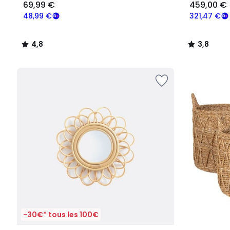
69,99 €
459,00 €
48,99 €
321,47 €
4,8
3,8
/
/
5
5
-30€* tous les 100€