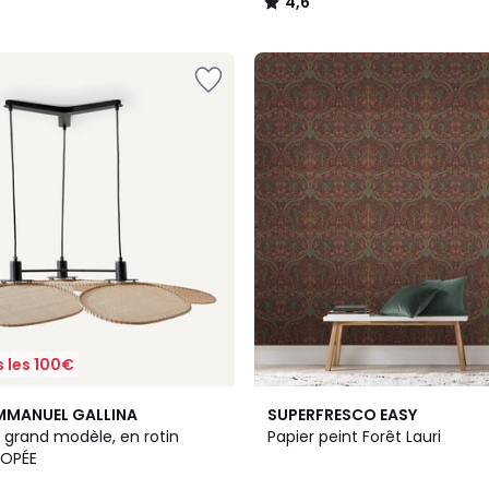
4,6
/
5
 les 100€
2
MMANUEL GALLINA
SUPERFRESCO EASY
Couleurs
 grand modèle, en rotin
Papier peint Forêt Lauri
NOPÉE