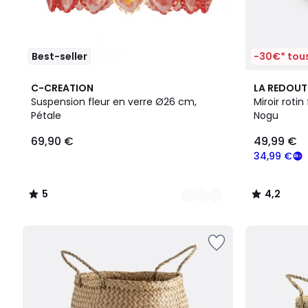
Best-seller
-30€* tous
6
5
4,2
C-CREATION
LA REDOUT
Couleurs
/
/ 5
Suspension fleur en verre Ø26 cm,
Miroir roti
5
Pétale
Nogu
69,90 €
49,99 €
34,99 €
5
4,2
/
/
5
5