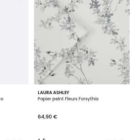
2
5
LAURA ASHLEY
Couleurs
/
co
Papier peint Fleurs Forsythia
5
64,90 €