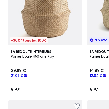
Prix excl
-30€* tous les 100€
4,8
2
4,5
LA REDOUTE INTERIEURS
LA REDOUT
/ 5
Couleurs
/ 5
Panier boule H50 cm, Rixy
Panier boul
29,99 €
14,99 €
21,06 €
12,04 €
4,8
4,5
/
/
5
5