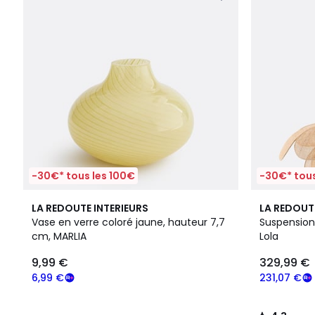
-30€* tous les 100€
-30€* tous
4,3
LA REDOUTE INTERIEURS
LA REDOUT
/ 5
Vase en verre coloré jaune, hauteur 7,7
Suspension
cm, MARLIA
Lola
9,99 €
329,99 €
6,99 €
231,07 €