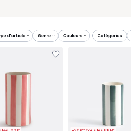
type d'article
genre
couleurs
catégories
 les 100€
-30€* tous les 100€