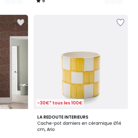
5
/
5
-30€* tous les 100€
5
LA REDOUTE INTERIEURS
/
Cache-pot damiers en céramique Ø14
5
cm, Ario