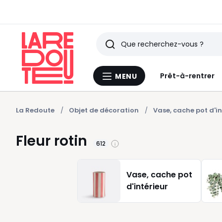
Rechercher
Derniers
Prêt-à-rentrer
MENU
Menu
articles
La
Redoute
vus
La Redoute
Objet de décoration
Vase, cache pot d'in
Fleur rotin
612
Vase, cache pot
d'intérieur