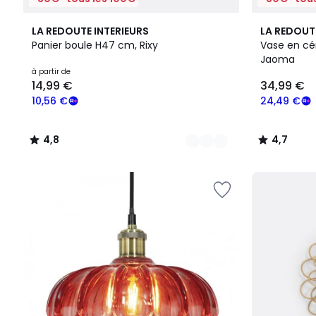
2
4,8
7
4,7
LA REDOUTE INTERIEURS
LA REDOUT
Couleurs
/ 5
Couleurs
/ 5
Panier boule H47 cm, Rixy
Vase en cé
Jaoma
Prix
à partir de
14,99 €
34,99 €
à
partir
10,56 €
24,49 €
de
14,99
4,8
4,7
€
/
/
souscrivez
5
5
à
notre
programme
pour
payer
à
la
place
10,56
€.