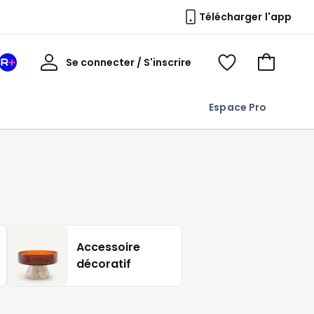
Télécharger l'app
Mon
Se connecter / S'inscrire
Mon
Voir
Voir
compte
espace
mes
mon
La
favoris
panier
Espace Pro
Redoute
+
Accessoire
décoratif