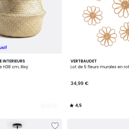
usif
4,5
E INTERIEURS
VERTBAUDET
/ 5
e H38 cm, Rixy
Lot de 5 fleurs murales en ro
34,99 €
4,5
/
5