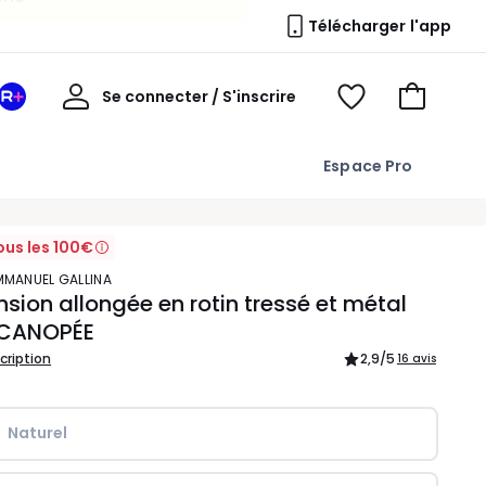
Télécharger l'app
Mon
Se connecter / S'inscrire
Mon
Voir
Voir
compte
espace
mes
mon
La
favoris
panier
Espace Pro
Redoute
+
ous les 100€
EMMANUEL GALLINA
sion allongée en rotin tressé et métal
, CANOPÉE
scription
2,9
/5
16 avis
Naturel