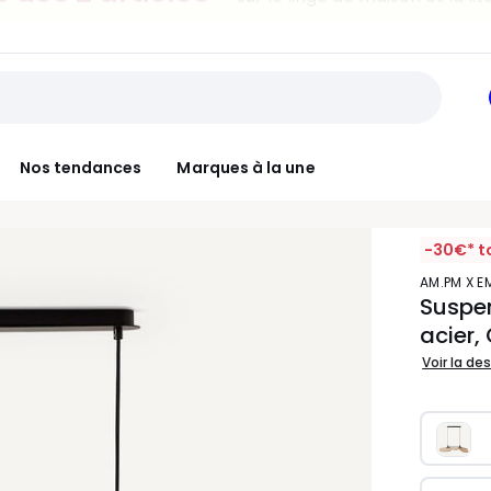
30€ tous les 100€*
sur le meuble & la déco
Nos tendances
Marques à la une
-30€* t
AM.PM X 
Suspen
acier
Voir la de