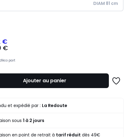
DIAM 81 cm
ité
2 €
0 €
z
d'éco part
mme
Ajouter au panier
Ajouter
à
une
liste
du et expédié par :
La Redoute
raison sous
1 à 2 jours
raison en point de retrait à
tarif réduit
dès 49€