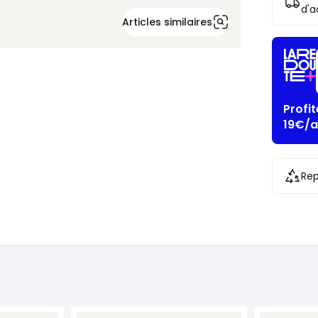
d'a
Articles similaires
Profi
19€/a
Rep