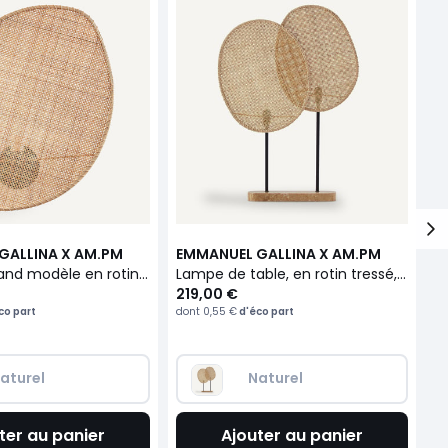
GALLINA X AM.PM
EMMANUEL GALLINA X AM.PM
A
Applique grand modèle en rotin tressé, CANOPÉE
Lampe de table, en rotin tressé, CANOPÉE
219,00 €
3
co part
dont
0,55 €
d'éco part
do
aturel
Naturel
ter au panier
Ajouter au panier