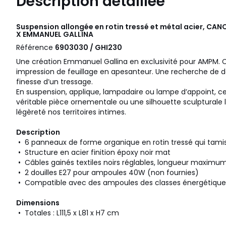
Description détaillée
Suspension allongée en rotin tressé et métal acier, CAN
X EMMANUEL GALLINA
Référence
6903030 / GHI230
Une création Emmanuel Gallina en exclusivité pour AMPM
impression de feuillage en apesanteur. Une recherche de d
finesse d’un tressage.
En suspension, applique, lampadaire ou lampe d’appoint, c
véritable pièce ornementale ou une silhouette sculptural
légèreté nos territoires intimes.
Description
• 6 panneaux de forme organique en rotin tressé qui tamis
• Structure en acier finition époxy noir mat
• Câbles gainés textiles noirs réglables, longueur maximu
• 2 douilles E27 pour ampoules 40W (non fournies)
• Compatible avec des ampoules des classes énergétiqu
Dimensions
• Totales : L111,5 x L81 x H7 cm