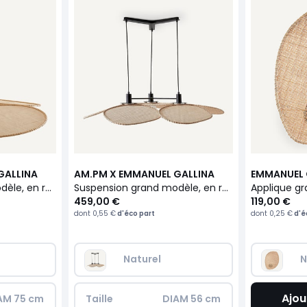
GALLINA
AM.PM X EMMANUEL GALLINA
EMMANUEL 
Suspension grand modèle, en rotin tressé, CANOPÉE
Suspension grand modèle, en rotin tressé, CANOPÉE
459,00 €
119,00 €
dont
0,55 €
d'éco part
dont
0,25 €
d'é
Naturel
N
Ajou
AM 75 cm
Taille
DIAM 56 cm