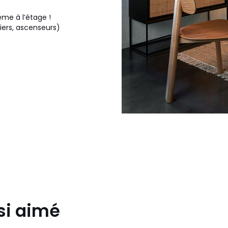
me à l’étage !
liers, ascenseurs)
si aimé