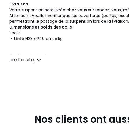
Livraison
Votre suspension sera livrée chez vous sur rendez-vous, mê
Attention ! Veuillez vérifier que les ouvertures (portes, esca
permettront le passage de la suspension lors de la livraison.
Dimensions et poids des colis
1 colis
• L66 x H23 x P40 cm, 5 kg
Couleurs
Naturel
Lire la suite
Tailles
DIAM 81 cm
Téléchargements
Plan(s) de montage
Caractéristiques environnementales de l’emballage
En savoir plus sur nos emballages
Nos clients ont aus