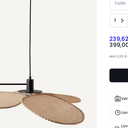
Taille
Quant
1
239,6
399,00
399,0
€
souscrive
à
dont
0,55 €
notre
progra
pour
payer
à
la
place
Ven
239,62
€.
Liv
Liv