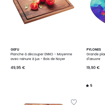
5
GEFU
PYLONES
/
Planche à découper ENNO - Moyenne
Grande planche 
5
avec rainure à jus - Bois de Noyer
d'œuvre
49,95 €
19,90 €
5
/
5