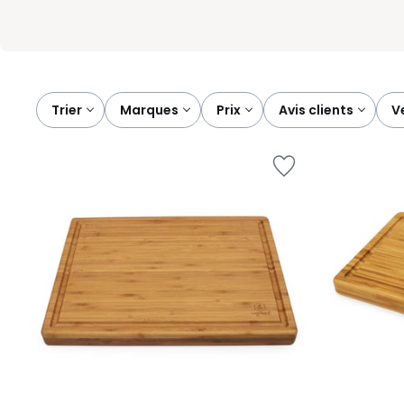
Trier
marques
prix
avis clients