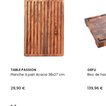
5
TABLE PASSION
GEFU
/
Planche à pain Acacia 38x27 cm
Bloc de ha
5
29,90 €
139,96 €