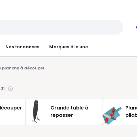
Nos tendances
Marques à la une
 planche à découper
21
découper
Grande table à
Plan
repasser
plia