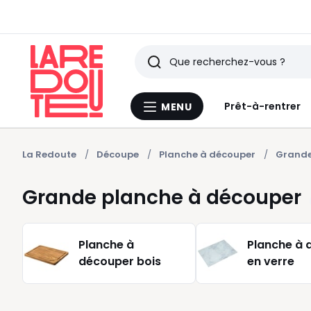
Rechercher
Derniers
Prêt-à-rentrer
MENU
Menu
articles
La
Redoute
vus
La Redoute
Découpe
Planche à découper
Grande
Grande planche à découper
Planche à
Planche à 
découper bois
en verre