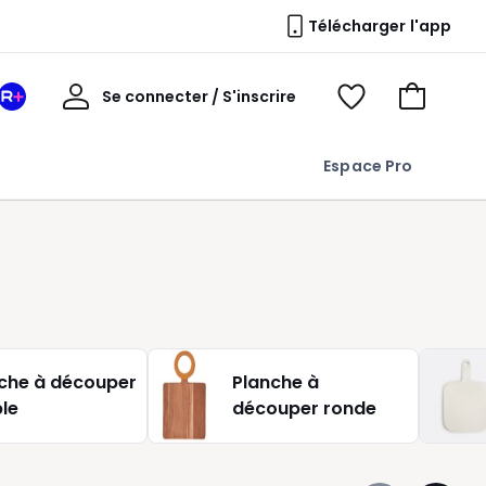
Télécharger l'app
Mon
Se connecter / S'inscrire
Mon
Voir
Voir
compte
espace
mes
mon
La
favoris
panier
Espace Pro
Redoute
+
che à découper
Planche à
ble
découper ronde