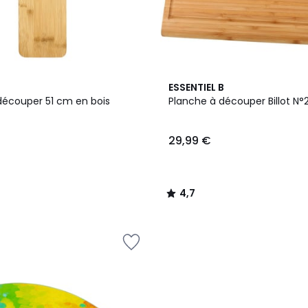
4,7
ESSENTIEL B
/ 5
découper 51 cm en bois
Planche à découper Billot N
29,99 €
4,7
/
5