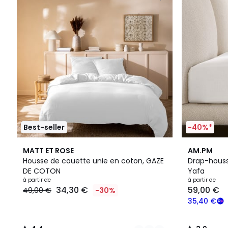
Best-seller
-40%*
11
4,4
20
3,9
MATT ET ROSE
AM.PM
Couleurs
/ 5
Couleurs
/ 5
Housse de couette unie en coton, GAZE
Drap-houss
DE COTON
Yafa
à partir de
à partir de
34,30 €
59,00 €
49,00 €
-30%
35,40 €