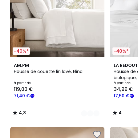
-40%*
-40%*
25
4,3
9
4
AM.PM
LA REDOUT
Couleurs
/ 5
Couleurs
/
Housse de couette lin lavé, Elina
Housse de 
5
biologique,
à partir de
à partir de
119,00 €
34,99 €
71,40 €
17,50 €
4,3
4
/
/
5
5