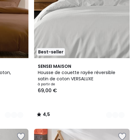
Best-seller
8
4,5
SENSEI MAISON
Couleurs
/ 5
oton,
Housse de couette rayée réversible
satin de coton VERSALUXE
à partir de
69,00 €
4,5
/
5