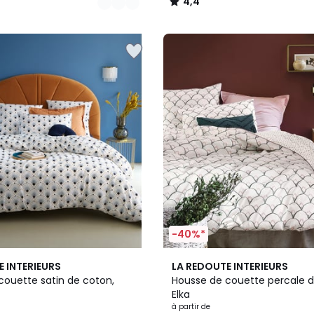
4,4
/
5
-40%*
4,6
E INTERIEURS
LA REDOUTE INTERIEURS
/ 5
couette satin de coton,
Housse de couette percale d
Elka
à partir de