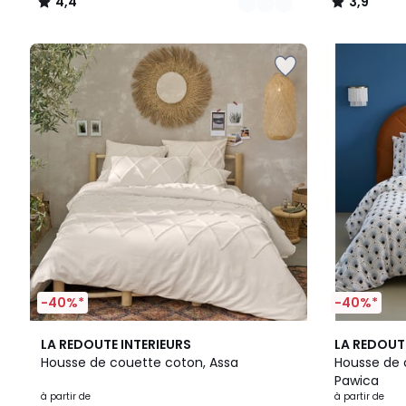
4,4
3,9
/
/
5
5
-40%*
-40%*
4,2
4,4
LA REDOUTE INTERIEURS
LA REDOUT
/ 5
/ 5
Housse de couette coton, Assa
Housse de 
Pawica
à partir de
à partir de