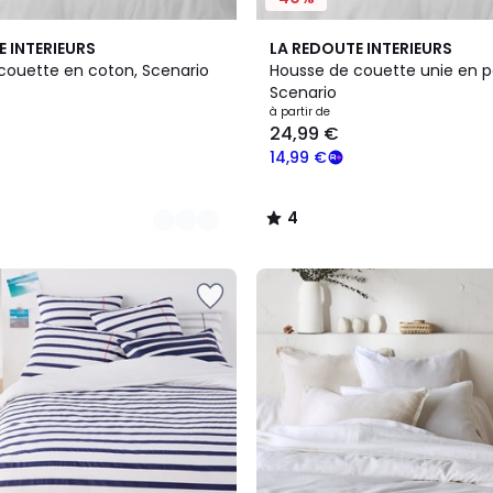
16
4
E INTERIEURS
LA REDOUTE INTERIEURS
Couleurs
/
couette en coton, Scenario
Housse de couette unie en p
5
Scenario
à partir de
24,99 €
14,99 €
4
/
5