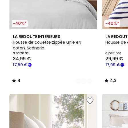
-40%*
-40%*
22
4
3
4,3
LA REDOUTE INTERIEURS
LA REDOUT
Couleurs
/
Couleurs
/ 5
Housse de couette zippée unie en
Housse de 
5
coton, Scénario
à partir de
à partir de
34,99 €
29,99 €
17,50 €
17,99 €
4
4,3
/
/
5
5