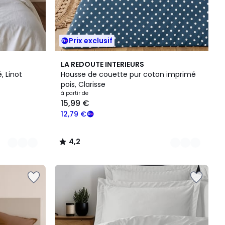
Prix exclusif
5
4,2
LA REDOUTE INTERIEURS
Couleurs
/ 5
, Linot
Housse de couette pur coton imprimé
pois, Clarisse
à partir de
15,99 €
12,79 €
4,2
/
5