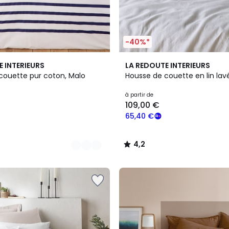
-40%*
21
4,2
E INTERIEURS
LA REDOUTE INTERIEURS
Couleurs
/ 5
couette pur coton, Malo
Housse de couette en lin lavé
à partir de
109,00 €
65,40 €
4,2
/
5