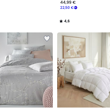
44,99 €
22,50 €
4,6
/
5