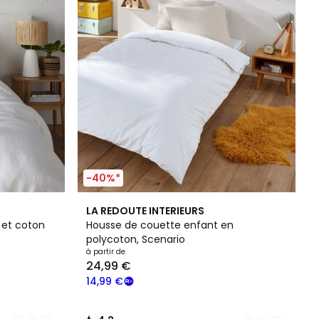
-40%*
15
4,2
LA REDOUTE INTERIEURS
Couleurs
/ 5
 et coton
Housse de couette enfant en
polycoton, Scenario
à partir de
24,99 €
14,99 €