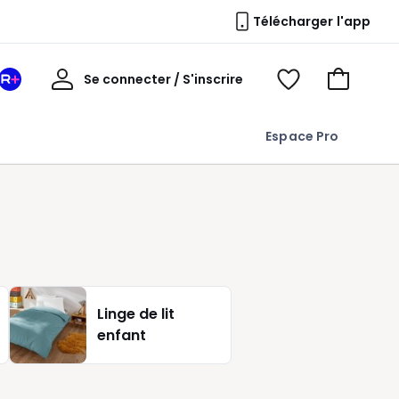
Télécharger l'app
Mon
Se connecter / S'inscrire
Mon
Voir
Voir
compte
espace
mes
mon
La
favoris
panier
Espace Pro
Redoute
+
Linge de lit
enfant