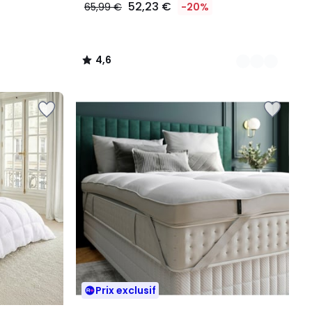
52,23 €
65,99 €
-20%
4,6
/
5
Prix exclusif