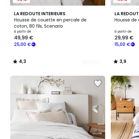
21
4,3
22
3,9
LA REDOUTE INTERIEURS
LA REDOUT
Couleurs
/ 5
Couleurs
/ 5
Housse de couette en percale de
Housse de 
coton, 80 fils, Scenario
Prix
à partir de
à partir de
49,99 €
29,99 €
à
partir
25,00 €
15,00 €
de
49,99
4,3
3,9
€
/
/
souscrivez
5
5
à
notre
programme
pour
payer
à
la
place
25,00
€.