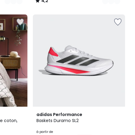
4,2
/
5
14
4,6
adidas Performance
Couleurs
/ 5
e coton,
Baskets Duramo SL2
à partir de