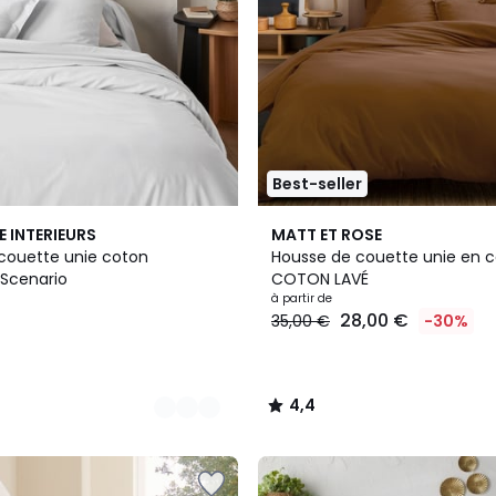
Best-seller
12
4,4
E INTERIEURS
MATT ET ROSE
Couleurs
/ 5
couette unie coton
Housse de couette unie en c
 Scenario
COTON LAVÉ
à partir de
28,00 €
35,00 €
-30%
4,4
/
5