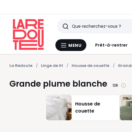
Rechercher
Derniers
Prêt-à-rentrer
MENU
Menu
articles
La
Redoute
vus
La Redoute
Linge de lit
Housse de couette
Grand
Grande plume blanche
128
Housse de
couette