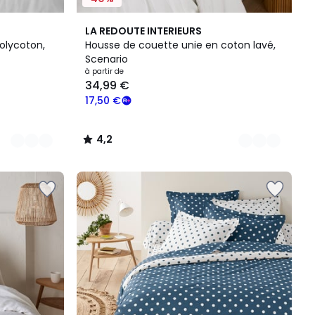
18
4,2
LA REDOUTE INTERIEURS
Couleurs
/ 5
olycoton,
Housse de couette unie en coton lavé,
Scenario
à partir de
34,99 €
17,50 €
4,2
/
5