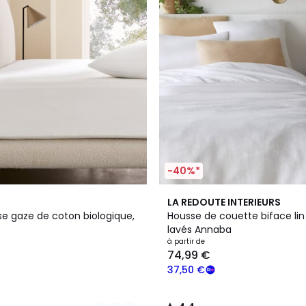
-40%*
8
4,4
LA REDOUTE INTERIEURS
Couleurs
/ 5
e gaze de coton biologique,
Housse de couette biface lin
lavés Annaba
à partir de
74,99 €
37,50 €