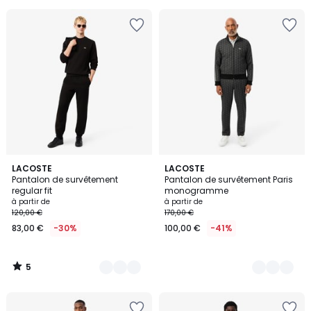
au
lieu
de
120,00
€
30%
de
réduction
appliquée
souscrivez
à
notre
5
programme
4
LACOSTE
6
LACOSTE
/
Pantalon de survêtement
Pantalon de survêtement Paris
pour
Couleurs
Couleurs
5
regular fit
monogramme
payer
à partir de
à partir de
à
120,00 €
170,00 €
la
83,00 €
-30%
100,00 €
-41%
place
72,00
€.
5
/
5