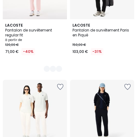
4
LACOSTE
LACOSTE
Pantalon de survêtement
Pantalon de survêtement Paris
Couleurs
regular fit
en Piqué
à partir de
120,00 €
150,00 €
71,00 €
-40%
103,00 €
-31%