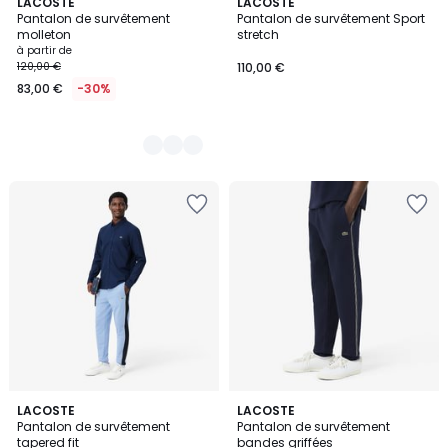
4
LACOSTE
LACOSTE
Pantalon de survêtement
Pantalon de survêtement Sport
Couleurs
molleton
stretch
à partir de
120,00 €
110,00 €
83,00 €
-30%
2
LACOSTE
LACOSTE
Pantalon de survêtement
Pantalon de survêtement
Couleurs
tapered fit
bandes griffées