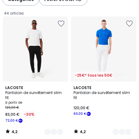
gauche
droite
44 articles
-25€* tous les 50€
4,2
4,2
9
LACOSTE
3
LACOSTE
/ 5
/ 5
Pantalon de survêtement slim
Pantalon de survêtement slim
Couleurs
Couleurs
fit
fit
Prix
à partir de
120,00 €
120,00 €
à
60,00 €
83,00 €
-30%
partir
72,00 €
de
83,00
4,2
4,2
€
/
/
5
5