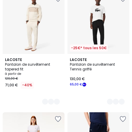
-25€* tous les 50€
3
LACOSTE
2
LACOSTE
Pantalon de survêtement
Pantalon de survêtement
Couleurs
Couleurs
tapered fit
Tennis griffé
à partir de
120,00 €
130,00 €
65,00 €
71,00 €
-40%