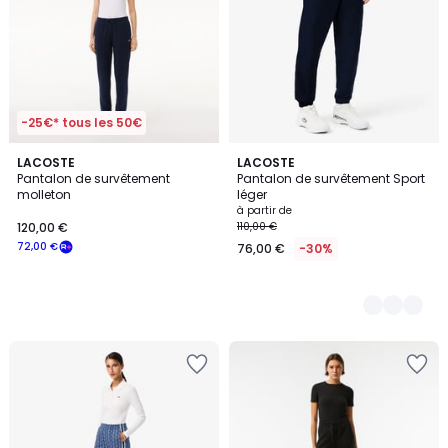
-25€* tous les 50€
LACOSTE
2
LACOSTE
Pantalon de survêtement
Pantalon de survêtement Sport
Couleurs
molleton
léger
à partir de
120,00 €
110,00 €
72,00 €
76,00 €
-30%