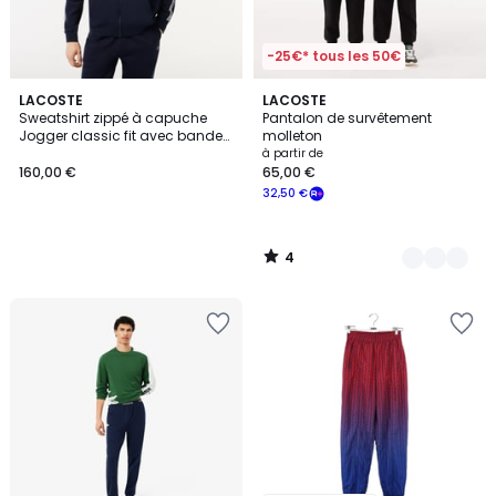
-25€* tous les 50€
4
LACOSTE
2
LACOSTE
/
Sweatshirt zippé à capuche
Pantalon de survêtement
Couleurs
5
Jogger classic fit avec bandes
molleton
siglées
à partir de
160,00 €
65,00 €
32,50 €
4
/
5