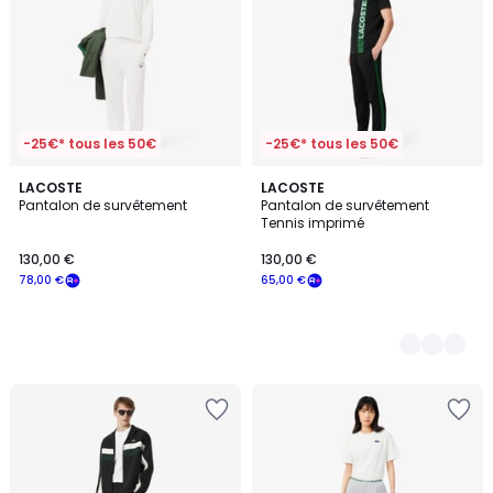
-25€* tous les 50€
-25€* tous les 50€
LACOSTE
2
LACOSTE
Pantalon de survêtement
Pantalon de survêtement
Couleurs
Tennis imprimé
130,00 €
130,00 €
78,00 €
65,00 €