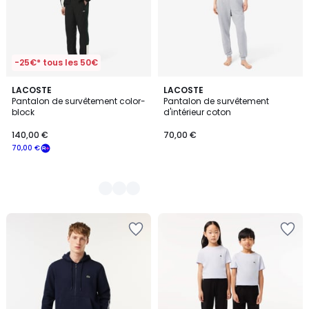
-25€* tous les 50€
2
LACOSTE
LACOSTE
Pantalon de survêtement color-
Pantalon de survêtement
Couleurs
block
d'intérieur coton
140,00 €
70,00 €
70,00 €