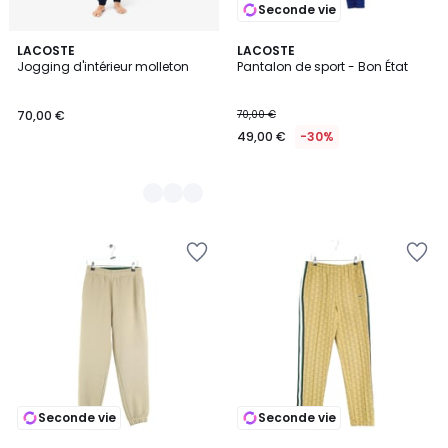
Seconde vie
2
LACOSTE
LACOSTE
Jogging d'intérieur molleton
Pantalon de sport - Bon État
Couleurs
70,00 €
70,00 €
49,00 €
-30%
Seconde vie
Seconde vie