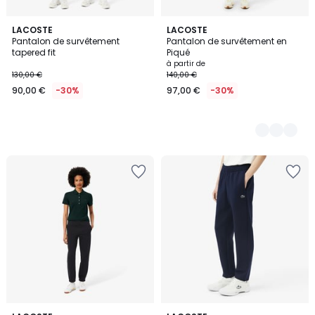
LACOSTE
3
LACOSTE
Pantalon de survêtement
Pantalon de survêtement en
Couleurs
tapered fit
Piqué
à partir de
130,00 €
140,00 €
90,00 €
-30%
97,00 €
-30%