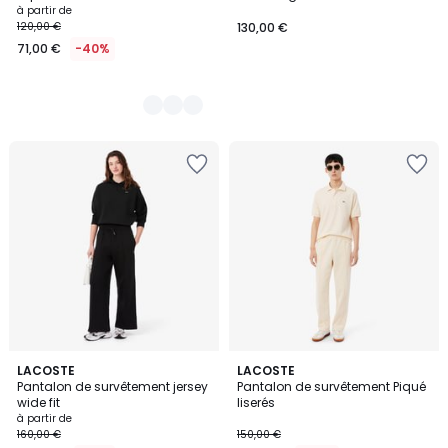
à partir de
120,00 €
130,00 €
71,00 €
-40%
3
LACOSTE
LACOSTE
Pantalon de survêtement jersey
Pantalon de survêtement Piqué
Couleurs
wide fit
liserés
à partir de
160,00 €
150,00 €