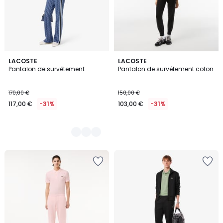
2
LACOSTE
LACOSTE
Pantalon de survêtement
Pantalon de survêtement coton
Couleurs
170,00 €
150,00 €
117,00 €
-31%
103,00 €
-31%