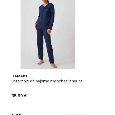
6
3,8
DAMART
Couleurs
/ 5
Ensemble de pyjama manches longues
35,99 €