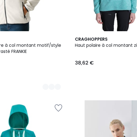
2
CRAGHOPPERS
Couleurs
re à col montant motif/style
Haut polaire à col montant z
rasté FRANKIE
38,62 €