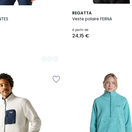
7
REGATTA
Couleurs
NTES
Veste polaire FERNA
à partir de
24,15 €