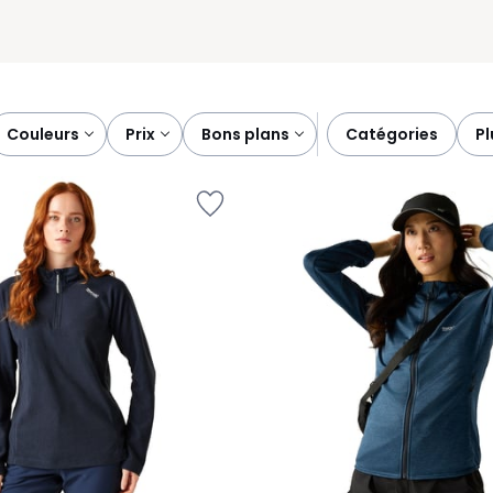
couleurs
prix
bons plans
catégories
p