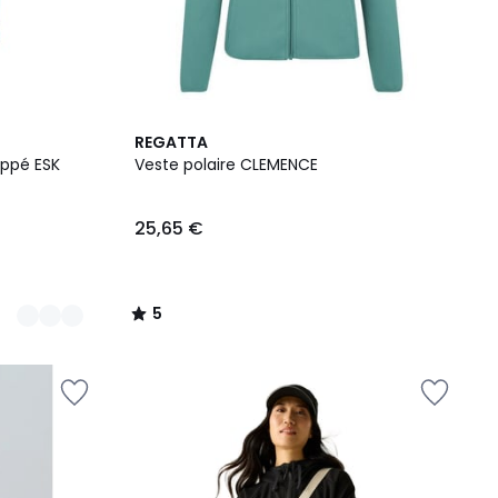
5
REGATTA
/
ippé ESK
Veste polaire CLEMENCE
5
25,65 €
5
/
5