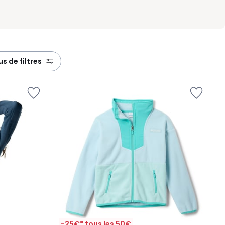
lus de filtres
-25€* tous les 50€