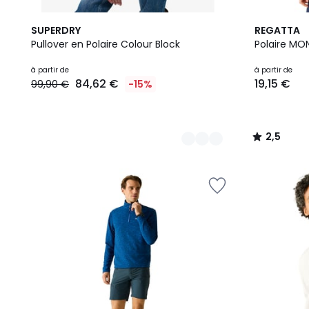
3
2
2,5
SUPERDRY
REGATTA
Couleurs
Couleurs
/ 5
Pullover en Polaire Colour Block
Polaire MO
Prix
à partir de
à partir de
84,62 €
19,15 €
99,90 €
-15%
à
partir
de
84,62
2,5
€
/
au
5
lieu
de
99,90
€
15%
de
réduction
appliquée.