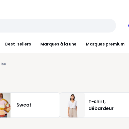
Best-sellers
Marques à la une
Marques premium
oise
T-shirt,
Sweat
débardeur