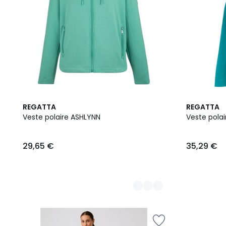
2
REGATTA
REGATTA
Couleurs
Veste polaire ASHLYNN
Veste pola
29,65 €
35,29 €