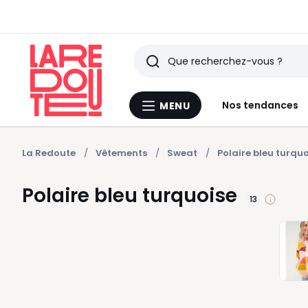
Rechercher
Derniers
Nos tendances
MENU
Menu
articles
La
Redoute
vus
La Redoute
Vêtements
Sweat
Polaire bleu turqu
Polaire bleu turquoise
13