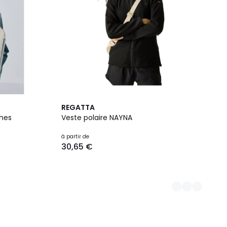
4
REGATTA
Couleurs
hes
Veste polaire NAYNA
à partir de
30,65 €