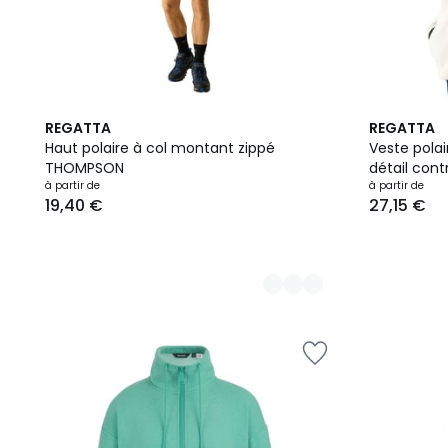
9
5
REGATTA
REGATTA
Couleurs
Couleurs
Haut polaire à col montant zippé
Veste polai
THOMPSON
détail cont
à partir de
à partir de
19,40 €
27,15 €