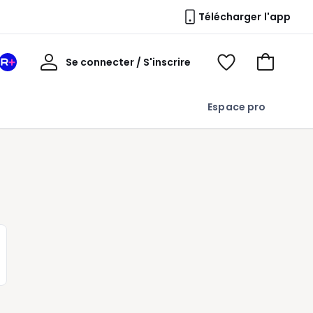
Télécharger l'app
Mon
Se connecter / S'inscrire
Mon
Voir
Voir
compte
espace
mes
mon
La
favoris
panier
Espace pro
Redoute
+