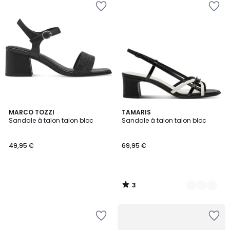
3
MARCO TOZZI
2
TAMARIS
/
Sandale à talon talon bloc
Sandale à talon talon bloc
Couleurs
5
49,95 €
69,95 €
3
/
5