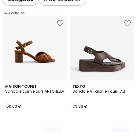
gauche
droite
149 articles
2
MAISON TOUFET
2
TEXTO
Sandale cuir velours ANTONELLA
Sandale À Talon en cuir TALI
Couleurs
Couleurs
160,00
160,00 €
79,99 €
€.