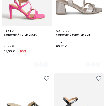
2
TEXTO
3
CAPRICE
Sandale À Talon ENSIA
Sandale à talon en cuir
Couleurs
Couleurs
à partir de
à partir de
59,99 €
60,95 €
23,99 €
-60%