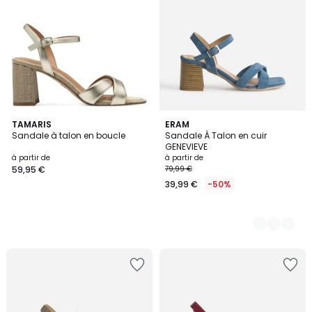
TAMARIS
2
ERAM
Sandale à talon en boucle
Sandale À Talon en cuir
Couleurs
GENEVIEVE
à partir de
à partir de
59,95 €
79,99 €
39,99 €
-50%