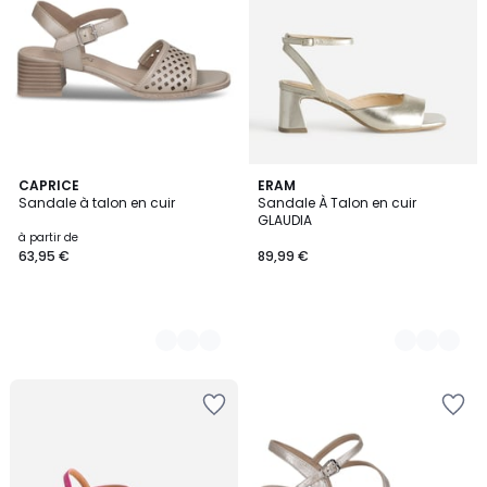
3
CAPRICE
2
ERAM
Sandale à talon en cuir
Sandale À Talon en cuir
Couleurs
Couleurs
GLAUDIA
à partir de
63,95 €
89,99 €