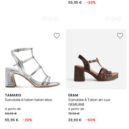
55,95 €
-30%
2
TAMARIS
2
ERAM
Sandale à talon talon bloc
Sandale À Talon en cuir
Couleurs
Couleurs
GEMILANE
à partir de
à partir de
69,95 €
79,99 €
55,95 €
-20%
39,99 €
-50%