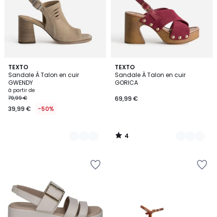
4
2
TEXTO
2
TEXTO
/
Sandale À Talon en cuir
Sandale À Talon en cuir
Couleurs
Couleurs
5
GWENDY
GORICA
à partir de
79,99 €
69,99 €
39,99 €
-50%
4
/
5