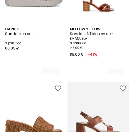
3
CAPRICE
4
MELLOW YELLOW
Sandale en cuir
Sandale À Talon en cuir
Couleurs
Couleurs
EMANUELA
à partir de
à partir de
60,95 €
145,00 €
85,00 €
-41%