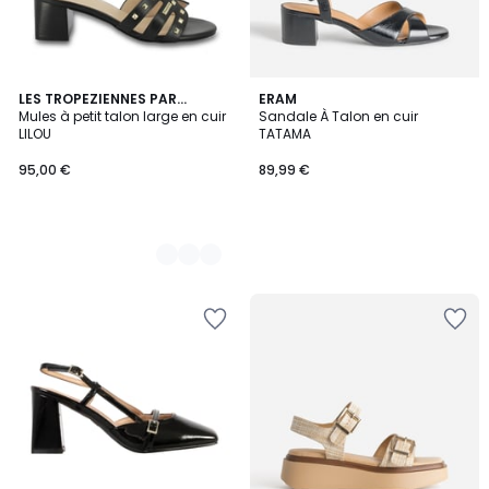
2
LES TROPEZIENNES PAR
ERAM
M.BELARBI
Mules à petit talon large en cuir
Sandale À Talon en cuir
Couleurs
LILOU
TATAMA
95,00 €
89,99 €