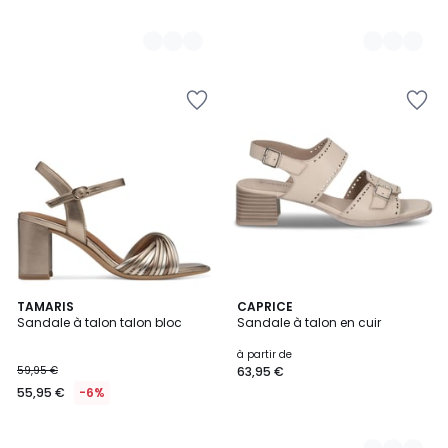
TAMARIS
3
CAPRICE
Sandale à talon talon bloc
Sandale à talon en cuir
Couleurs
à partir de
59,95 €
63,95 €
55,95 €
-6%