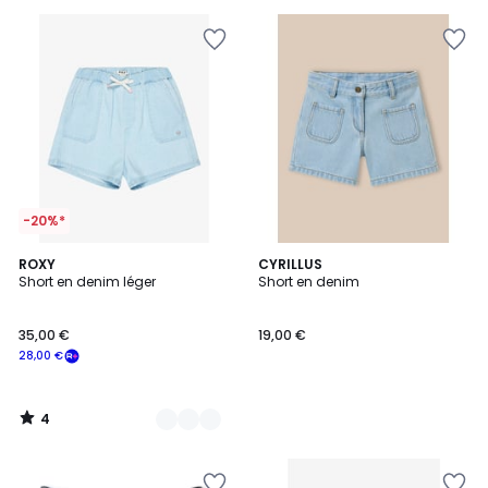
pour
payer
à
la
place
15,99
€.
-20%*
4
2
ROXY
CYRILLUS
/
Short en denim léger
Short en denim
Couleurs
5
35,00 €
19,00 €
28,00 €
4
/
5