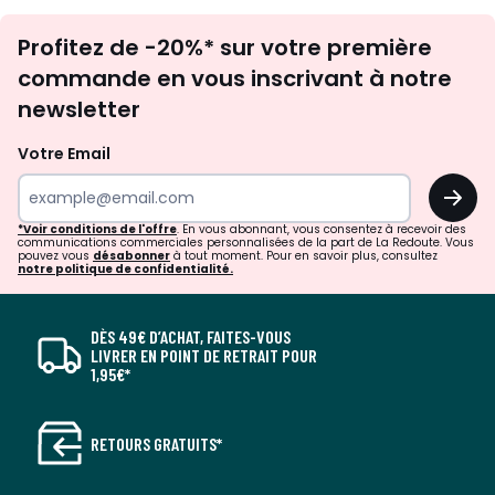
Inscription
Profitez de -20%* sur votre première
newsletter
commande en vous inscrivant à notre
newsletter
Votre Email
OK
*Voir conditions de l'offre
. En vous abonnant, vous consentez à recevoir des
communications commerciales personnalisées de la part de La Redoute. Vous
pouvez vous
désabonner
à tout moment. Pour en savoir plus, consultez
notre politique de confidentialité.
DÈS 49€ D’ACHAT, FAITES-VOUS
LIVRER EN POINT DE RETRAIT POUR
1,95€*
RETOURS GRATUITS*