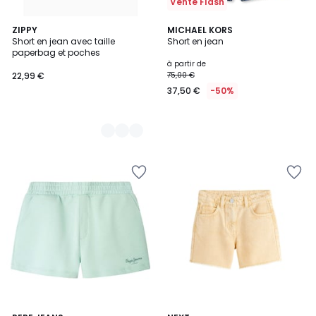
Vente Flash
2
ZIPPY
MICHAEL KORS
Short en jean avec taille
Short en jean
Couleurs
paperbag et poches
à partir de
22,99 €
75,00 €
37,50 €
-50%