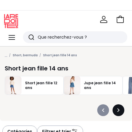
Voir
mon
La
panie
Redoute
Menu
Rechercher
Derniers
...
articles
Short, bermuda
Short jean fille 14 ans
vus
Short jean fille 14 ans
Short jean fille 12
Jupe jean fille 14
ans
ans
Précédent
Suivan
-
-
défiler
défiler
à
à
Catégories
Filtrer et trier