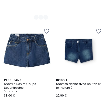
3
PEPE JEANS
BOBOLI
Short En Denim Coupe
Short en denim avec bouton et
Couleurs
Décontractée
fermeture é
à partir de
39,00 €
22,90 €