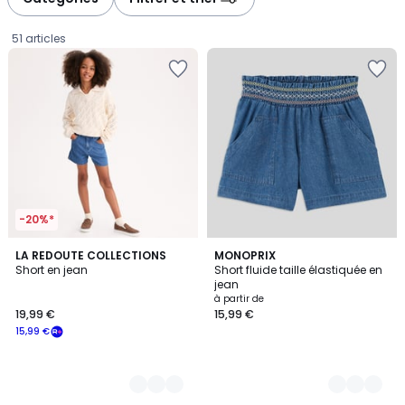
gauche
droite
51 articles
-20%*
2
LA REDOUTE COLLECTIONS
2
MONOPRIX
Short en jean
Short fluide taille élastiquée en
Couleurs
Couleurs
jean
19,99
à partir de
19,99 €
15,99 €
€
15,99 €
souscrivez
à
notre
programme