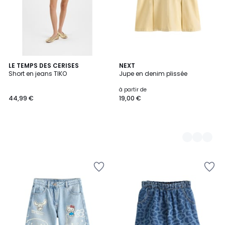
LE TEMPS DES CERISES
4
NEXT
Short en jeans TIKO
Jupe en denim plissée
Couleurs
à partir de
44,99 €
19,00 €