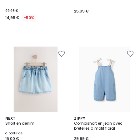
29,95 €
25,99 €
14,95 €
-50%
4
NEXT
ZIPPY
Short en denim
Combishort en jean avec
Couleurs
bretelles à motif floral
à partir de
15,00 €
29,99 €