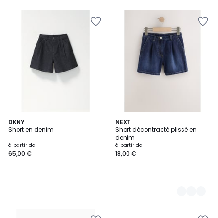
DKNY
2
NEXT
Short en denim
Short décontracté plissé en
Couleurs
denim
à partir de
à partir de
65,00 €
18,00 €