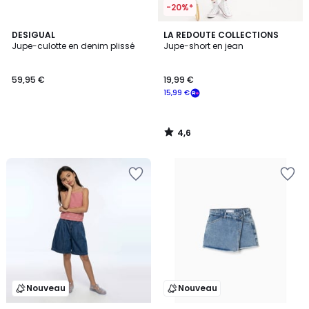
-20%*
4,6
DESIGUAL
LA REDOUTE COLLECTIONS
/ 5
Jupe-culotte en denim plissé
Jupe-short en jean
59,95 €
19,99 €
15,99 €
4,6
/
5
Nouveau
Nouveau