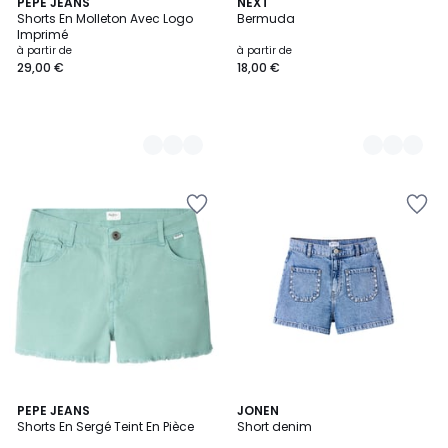
2
PEPE JEANS
2
NEXT
Shorts En Molleton Avec Logo
Bermuda
Couleurs
Couleurs
Imprimé
à partir de
à partir de
29,00 €
18,00 €
PEPE JEANS
JONEN
Shorts En Sergé Teint En Pièce
Short denim