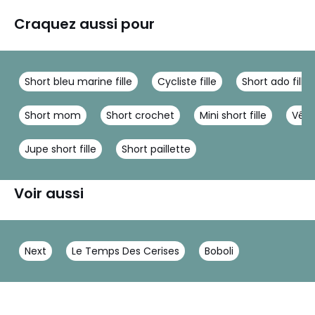
Craquez aussi pour
Short bleu marine fille
Cycliste fille
Short ado fille
Short mom
Short crochet
Mini short fille
Vête
Jupe short fille
Short paillette
Voir aussi
Next
Le Temps Des Cerises
Boboli