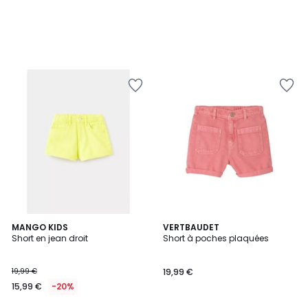
2
MANGO KIDS
2
VERTBAUDET
Short en jean droit
Short à poches plaquées
Couleurs
Couleurs
19,99 €
19,99 €
15,99 €
-20%