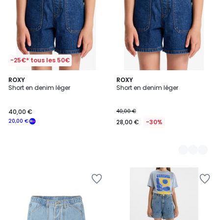
-25€* tous les 50€
ROXY
2
ROXY
Short en denim léger
Short en denim léger
Couleurs
40,00 €
40,00 €
20,00 €
28,00 €
-30%