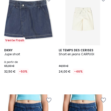
Vente Flash
DKNY
LE TEMPS DES CERISES
Jupe short
Short en jeans CARPUGI
à partir de
65,00 €
44,99 €
32,50 €
-50%
24,00 €
-46%