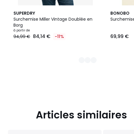
3
SUPERDRY
BONOBO
Couleurs
Surchemise Miller Vintage Doublée en
Surchemise
Borg
Prix
à partir de
84,14 €
69,99 €
94,99 €
-11%
à
partir
de
84,14
€
au
lieu
de
94,99
€
11%
de
réduction
Articles similaires
appliquée.