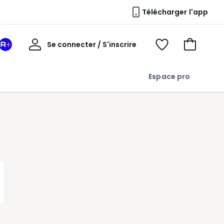
Télécharger l'app
Mon
Se connecter / S'inscrire
Mon
Voir
Voir
compte
espace
mes
mon
La
favoris
panier
Espace pro
Redoute
+