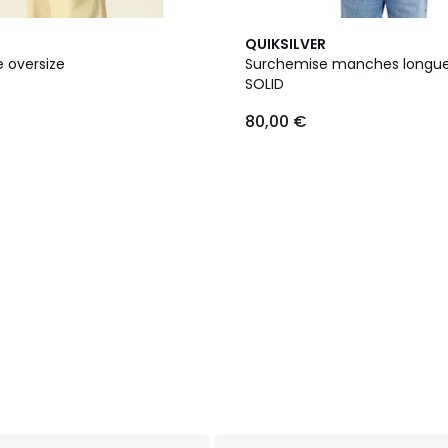
2
QUIKSILVER
Couleurs
 oversize
Surchemise manches longue
SOLID
80,00 €