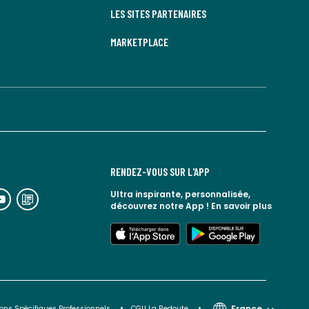
LES SITES PARTENAIRES
MARKETPLACE
RENDEZ-VOUS SUR L'APP
n
lien
Ultra inspirante, personnalisée,
découvrez notre App !
En savoir plus
rs
vers
espace
le
lien
lien
seaux
blog
vers
vers
ciaux
la
l'app
google
redoute
store
play
France
ons Spécifiques Professionnels
CGU La Redoute