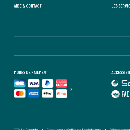
AIDE & CONTACT
LES SERVI
MODES DE PAIEMENT
ACCESSIBI
lien
vers
Sourdline
lien
vers
Faciliti
CGV La Redoute
Conditions spécifiques Marketplace
Référencemen