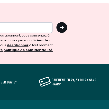
OK
vous abonnant, vous consentez à
merciales personnalisées de la
vous
désabonner
à tout moment.
e politique de confidentialité.
PAIEMENT EN 2X, 3X OU 4X SANS
GER D'AVIS*
FRAIS*