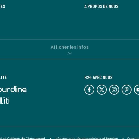
CES
À PROPOS DE NOUS
Afficher les infos
LITÉ
H24 AVEC NOUS
lien
lien
lien
lien
lie
vers
vers
vers
vers
ve
l'espace
l'espace
l'espace
l'espace
l'
réseaux
réseaux
réseaux
réseaux
ré
sociaux
sociaux
sociaux
sociaux
so
t et Critères de Classement
Informations réglementaires et légales
Conditi