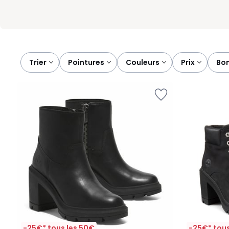
Trier
pointures
couleurs
prix
bo
-25€* tous les 50€
-25€* tous