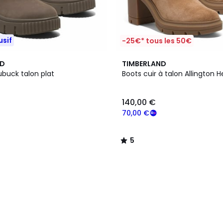
usif
-25€* tous les 50€
5
ND
TIMBERLAND
/
ubuck talon plat
Boots cuir à talon Allington H
5
140,00 €
70,00 €
5
/
5