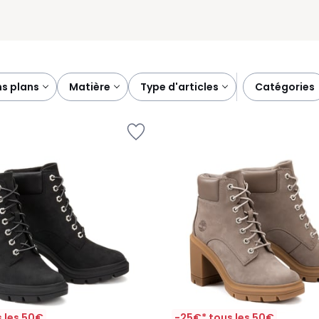
ns plans
matière
type d'articles
catégories
 les 50€
-25€* tous les 50€