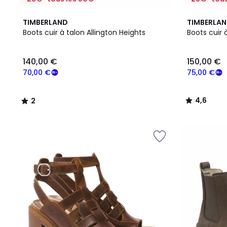
2
4,6
TIMBERLAND
TIMBERLA
/
/ 5
Boots cuir à talon Allington Heights
Boots cuir 
5
140,00
140,00 €
150,00 €
€
souscrivez
70,00 €
75,00 €
à
notre
4,6
2
programme
/
/
pour
5
5
payer
à
la
place
70,00
€.