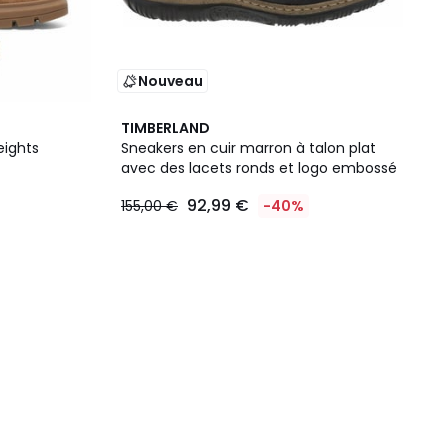
Nouveau
TIMBERLAND
eights
Sneakers en cuir marron à talon plat
avec des lacets ronds et logo embossé
92,99 €
155,00 €
-40%