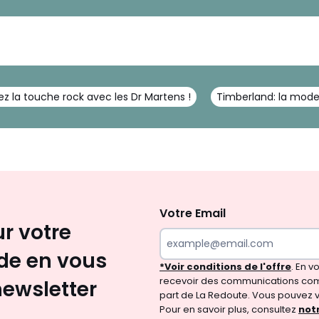
z la touche rock avec les Dr Martens !
Timberland: la mode
Inscription
newsletter
Votre Email
ur votre
e en vous
*Voir conditions de l'offre
. En 
recevoir des communications com
newsletter
part de La Redoute. Vous pouvez 
Pour en savoir plus, consultez
notr