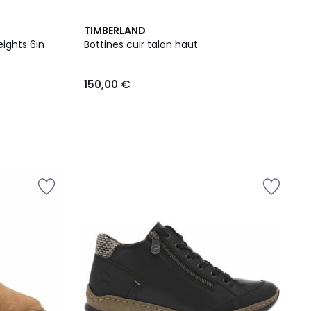
TIMBERLAND
eights 6in
Bottines cuir talon haut
150,00 €