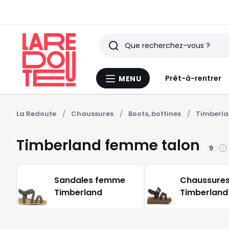
Rechercher
Derniers
Prêt-à-rentrer
MENU
Menu
articles
La
Redoute
vus
La Redoute
Chaussures
Boots, bottines
Timberla
Timberland femme talon
9
Sandales femme
Chaussure
Timberland
Timberland