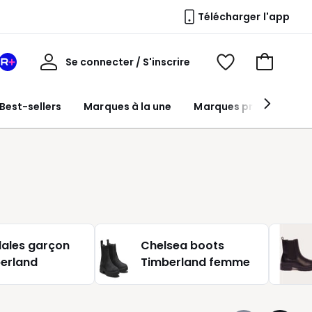
Télécharger l'app
Mon
Se connecter / S'inscrire
Mon
Voir
Voir
compte
espace
mes
mon
La
favoris
panier
Best-sellers
Marques à la une
Marques premium
Redoute
+
ales garçon
Chelsea boots
erland
Timberland femme