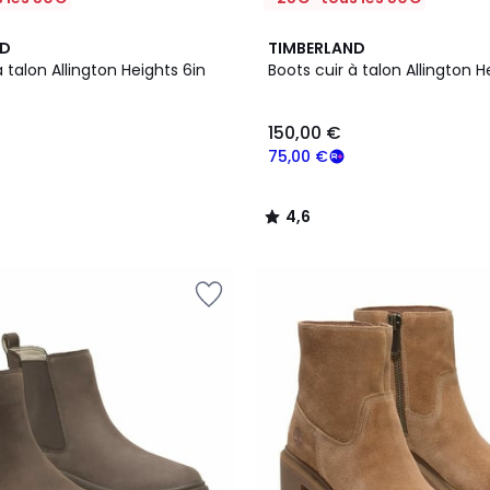
4,6
ND
TIMBERLAND
/ 5
à talon Allington Heights 6in
Boots cuir à talon Allington H
150,00 €
75,00 €
4,6
/
5