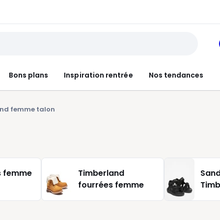
Bons plans
Inspiration rentrée
Nos tendances
nd femme talon
s femme
Timberland
Sand
fourrées femme
Timb