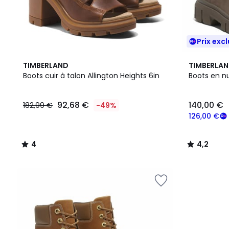
Prix excl
4
4,2
TIMBERLAND
TIMBERLA
/
/ 5
Boots cuir à talon Allington Heights 6in
Boots en n
5
92,68 €
140,00 €
182,99 €
-49%
126,00 €
4
4,2
/
/
5
5