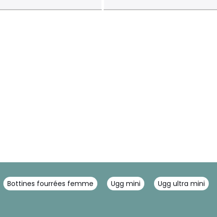
Bottines fourrées femme
Ugg mini
Ugg ultra mini