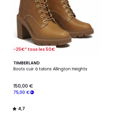
-25€* tous les 50€
4,7
TIMBERLAND
/ 5
Boots cuir à talons Allington Heights
150,00 €
75,00 €
4,7
/
5